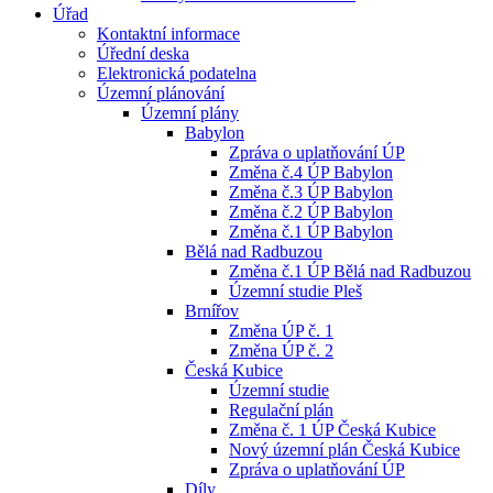
Úřad
Kontaktní informace
Úřední deska
Elektronická podatelna
Územní plánování
Územní plány
Babylon
Zpráva o uplatňování ÚP
Změna č.4 ÚP Babylon
Změna č.3 ÚP Babylon
Změna č.2 ÚP Babylon
Změna č.1 ÚP Babylon
Bělá nad Radbuzou
Změna č.1 ÚP Bělá nad Radbuzou
Územní studie Pleš
Brnířov
Změna ÚP č. 1
Změna ÚP č. 2
Česká Kubice
Územní studie
Regulační plán
Změna č. 1 ÚP Česká Kubice
Nový územní plán Česká Kubice
Zpráva o uplatňování ÚP
Díly