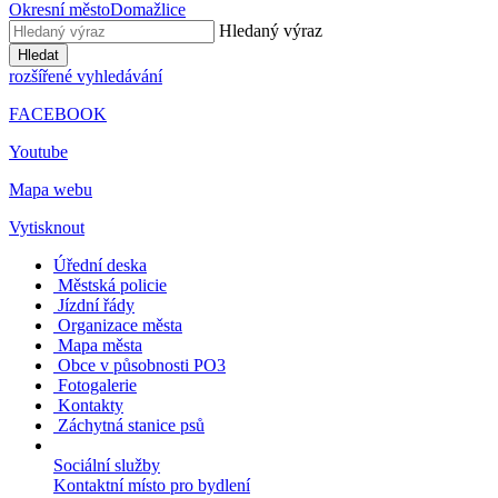
Okresní město
Domažlice
Hledaný výraz
Hledat
rozšířené vyhledávání
FACEBOOK
Youtube
Mapa webu
Vytisknout
Úřední deska
Městská policie
Jízdní řády
Organizace města
Mapa města
Obce v působnosti PO3
Fotogalerie
Kontakty
Záchytná stanice psů
Sociální služby
Kontaktní místo pro bydlení