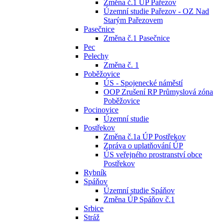
Změna č.1 ÚP Pařezov
Územní studie Pařezov - OZ Nad
Starým Pařezovem
Pasečnice
Změna č.1 Pasečnice
Pec
Pelechy
Změna č. 1
Poběžovice
ÚS - Spojenecké náměstí
OOP Zrušení RP Průmyslová zóna
Poběžovice
Pocinovice
Územní studie
Postřekov
Změna č.1a ÚP Postřekov
Zpráva o uplatňování ÚP
ÚS veřejného prostranství obce
Postřekov
Rybník
Spáňov
Územní studie Spáňov
Změna ÚP Spáňov č.1
Srbice
Stráž