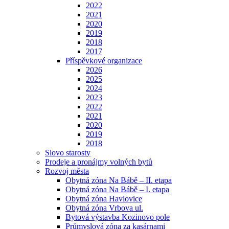
2022
2021
2020
2019
2018
2017
Příspěvkové organizace
2026
2025
2024
2023
2022
2021
2020
2019
2018
Slovo starosty
Prodeje a pronájmy volných bytů
Rozvoj města
Obytná zóna Na Bábě – II. etapa
Obytná zóna Na Bábě – I. etapa
Obytná zóna Havlovice
Obytná zóna Vrbova ul.
Bytová výstavba Kozinovo pole
Průmyslová zóna za kasárnami