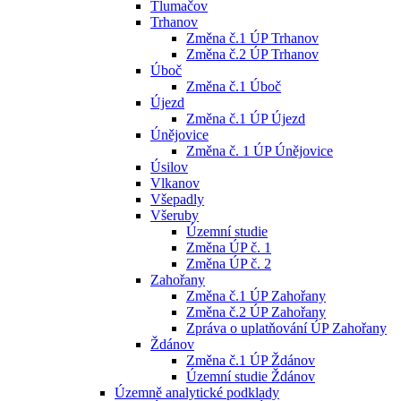
Tlumačov
Trhanov
Změna č.1 ÚP Trhanov
Změna č.2 ÚP Trhanov
Úboč
Změna č.1 Úboč
Újezd
Změna č.1 ÚP Újezd
Únějovice
Změna č. 1 ÚP Únějovice
Úsilov
Vlkanov
Všepadly
Všeruby
Územní studie
Změna ÚP č. 1
Změna ÚP č. 2
Zahořany
Změna č.1 ÚP Zahořany
Změna č.2 ÚP Zahořany
Zpráva o uplatňování ÚP Zahořany
Ždánov
Změna č.1 ÚP Ždánov
Územní studie Ždánov
Územně analytické podklady