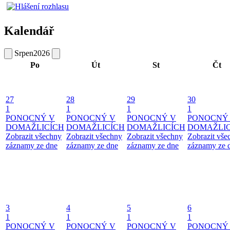
Kalendář
Srpen
2026
Po
Út
St
Čt
27
28
29
30
1
1
1
1
PONOCNÝ V
PONOCNÝ V
PONOCNÝ V
PONOCNÝ
DOMAŽLICÍCH
DOMAŽLICÍCH
DOMAŽLICÍCH
DOMAŽLIC
Zobrazit všechny
Zobrazit všechny
Zobrazit všechny
Zobrazit vše
záznamy ze dne
záznamy ze dne
záznamy ze dne
záznamy ze 
3
4
5
6
1
1
1
1
PONOCNÝ V
PONOCNÝ V
PONOCNÝ V
PONOCNÝ