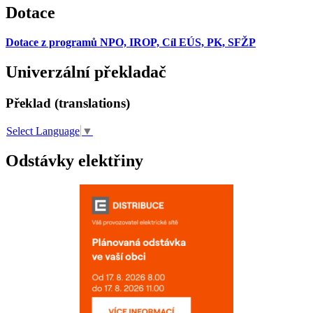
Dotace
Dotace z programů NPO, IROP, Cíl EÚS, PK, SFŽP
Univerzální překladač
Překlad (translations)
Select Language
▼
Odstávky elektřiny