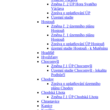
Změna č. 2 ÚP Hora Svatého
Václava
Zpráva o uplatňování ÚP
Územní studie
Hostouň
Změna č. 2 územního plánu
Hostouň
Změna č. 1 územního plánu
Hostouň
Zpráva o uplatňování ÚP Hostouň
územní studie Hostouň - k Mutěnínu
Hradiště
Hvožďany
Chocomyšl
Změna č.1 ÚP Chocomyšl
Územní studie Chocomyšl - lokalita
Podhůrčí
Chodov
Zpráva o uplatňování územního
plánu Chodov
Chodská Lhota
Změna č.1 ÚP Chodská Lhota
Chrastavice
Kanice