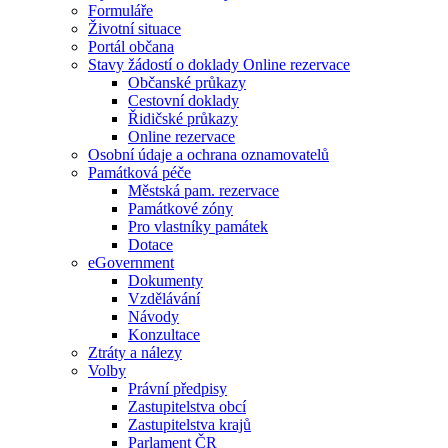
Formuláře
Životní situace
Portál občana
Stavy žádostí o doklady Online rezervace
Občanské průkazy
Cestovní doklady
Řidičské průkazy
Online rezervace
Osobní údaje a ochrana oznamovatelů
Památková péče
Městská pam. rezervace
Památkové zóny
Pro vlastníky památek
Dotace
eGovernment
Dokumenty
Vzdělávání
Návody
Konzultace
Ztráty a nálezy
Volby
Právní předpisy
Zastupitelstva obcí
Zastupitelstva krajů
Parlament ČR