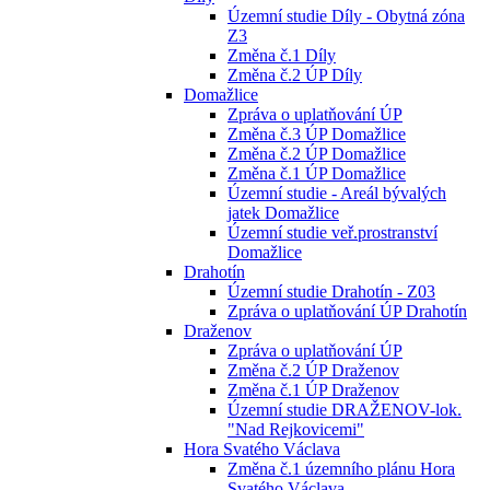
Územní studie Díly - Obytná zóna
Z3
Změna č.1 Díly
Změna č.2 ÚP Díly
Domažlice
Zpráva o uplatňování ÚP
Změna č.3 ÚP Domažlice
Změna č.2 ÚP Domažlice
Změna č.1 ÚP Domažlice
Územní studie - Areál bývalých
jatek Domažlice
Územní studie veř.prostranství
Domažlice
Drahotín
Územní studie Drahotín - Z03
Zpráva o uplatňování ÚP Drahotín
Draženov
Zpráva o uplatňování ÚP
Změna č.2 ÚP Draženov
Změna č.1 ÚP Draženov
Územní studie DRAŽENOV-lok.
"Nad Rejkovicemi"
Hora Svatého Václava
Změna č.1 územního plánu Hora
Svatého Václava