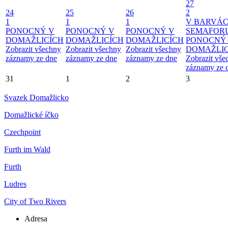
27
24
25
26
2
1
1
1
V BARVÁ
PONOCNÝ V
PONOCNÝ V
PONOCNÝ V
SEMAFOR
DOMAŽLICÍCH
DOMAŽLICÍCH
DOMAŽLICÍCH
PONOCNÝ
Zobrazit všechny
Zobrazit všechny
Zobrazit všechny
DOMAŽLIC
záznamy ze dne
záznamy ze dne
záznamy ze dne
Zobrazit vše
záznamy ze 
31
1
2
3
Svazek Domažlicko
Domažlické íčko
Czechpoint
Furth im Wald
Furth
Ludres
City of Two Rivers
Adresa