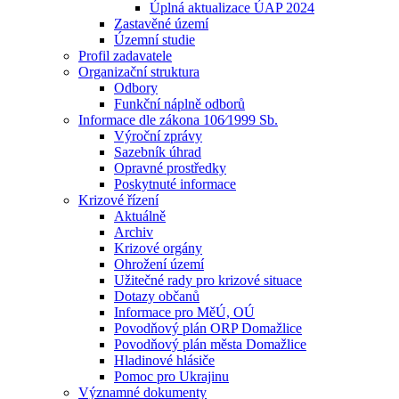
Úplná aktualizace ÚAP 2024
Zastavěné území
Územní studie
Profil zadavatele
Organizační struktura
Odbory
Funkční náplně odborů
Informace dle zákona 106⁄1999 Sb.
Výroční zprávy
Sazebník úhrad
Opravné prostředky
Poskytnuté informace
Krizové řízení
Aktuálně
Archiv
Krizové orgány
Ohrožení území
Užitečné rady pro krizové situace
Dotazy občanů
Informace pro MěÚ, OÚ
Povodňový plán ORP Domažlice
Povodňový plán města Domažlice
Hladinové hlásiče
Pomoc pro Ukrajinu
Významné dokumenty