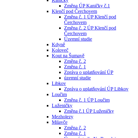
Kaničky
Změna ÚP Kaničky č.1
Klenčí pod Čerchovem
Změna č. 1 ÚP Klenčí pod
Čerchovem
Změna č. 2 ÚP Klenčí pod
Čerchovem
Územní studie
Kdyně
Koloveč
Kout na Šumavě
Změna č. 2
Změna č. 1
Zpráva o uplatňování ÚP
územní studie
Libkov
Zpráva o uplatňování ÚP Libkov
Loučim
Změna č. 1 ÚP Loučim
Luženičky
Změna č.1 ÚP Luženičky
Mezholezy
Milavče
Změna č. 2
Změna č. 1