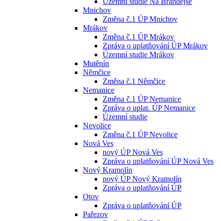
Územní studie Na Brandejse
Mnichov
Změna č.1 ÚP Mnichov
Mrákov
Změna č.1 ÚP Mrákov
Zpráva o uplatňování ÚP Mrákov
Územní studie Mrákov
Mutěnín
Němčice
Změna č.1 Němčice
Nemanice
Změna č.1 ÚP Nemanice
Zpráva o uplat. ÚP Nemanice
Územní studie
Nevolice
Změna č.1 ÚP Nevolice
Nová Ves
nový ÚP Nová Ves
Zpráva o uplatňování ÚP Nová Ves
Nový Kramolín
nový ÚP Nový Kramolín
Zpráva o uplatňování ÚP
Otov
Zpráva o uplatňování ÚP
Pařezov