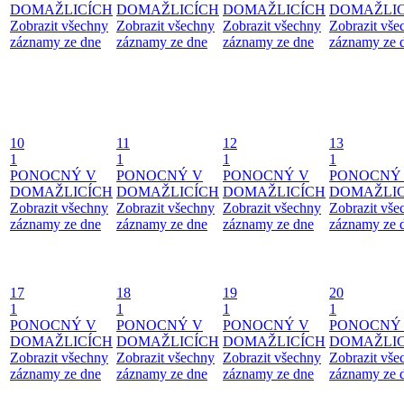
DOMAŽLICÍCH
DOMAŽLICÍCH
DOMAŽLICÍCH
DOMAŽLIC
Zobrazit všechny
Zobrazit všechny
Zobrazit všechny
Zobrazit vše
záznamy ze dne
záznamy ze dne
záznamy ze dne
záznamy ze 
10
11
12
13
1
1
1
1
PONOCNÝ V
PONOCNÝ V
PONOCNÝ V
PONOCNÝ
DOMAŽLICÍCH
DOMAŽLICÍCH
DOMAŽLICÍCH
DOMAŽLIC
Zobrazit všechny
Zobrazit všechny
Zobrazit všechny
Zobrazit vše
záznamy ze dne
záznamy ze dne
záznamy ze dne
záznamy ze 
17
18
19
20
1
1
1
1
PONOCNÝ V
PONOCNÝ V
PONOCNÝ V
PONOCNÝ
DOMAŽLICÍCH
DOMAŽLICÍCH
DOMAŽLICÍCH
DOMAŽLIC
Zobrazit všechny
Zobrazit všechny
Zobrazit všechny
Zobrazit vše
záznamy ze dne
záznamy ze dne
záznamy ze dne
záznamy ze 