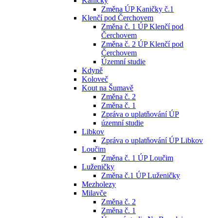
Kaničky
Změna ÚP Kaničky č.1
Klenčí pod Čerchovem
Změna č. 1 ÚP Klenčí pod
Čerchovem
Změna č. 2 ÚP Klenčí pod
Čerchovem
Územní studie
Kdyně
Koloveč
Kout na Šumavě
Změna č. 2
Změna č. 1
Zpráva o uplatňování ÚP
územní studie
Libkov
Zpráva o uplatňování ÚP Libkov
Loučim
Změna č. 1 ÚP Loučim
Luženičky
Změna č.1 ÚP Luženičky
Mezholezy
Milavče
Změna č. 2
Změna č. 1