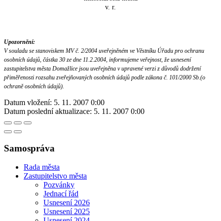
v. r.
Upozornění:
V souladu se stanoviskem MV č. 2/2004 uveřejněném ve Věstníku Úřadu pro ochranu
osobních údajů, částka 30 ze dne 11.2.2004, informujeme veřejnost, že usnesení
zastupitelstva města Domažlice jsou uveřejněna v upravené verzi z důvodů dodržení
přiměřenosti rozsahu zveřejňovaných osobních údajů podle zákona č. 101/2000 Sb.(o
ochraně osobních údajů).
Datum vložení:
5. 11. 2007 0:00
Datum poslední aktualizace:
5. 11. 2007 0:00
Samospráva
Rada města
Zastupitelstvo města
Pozvánky
Jednací řád
Usnesení 2026
Usnesení 2025
Usnesení 2024