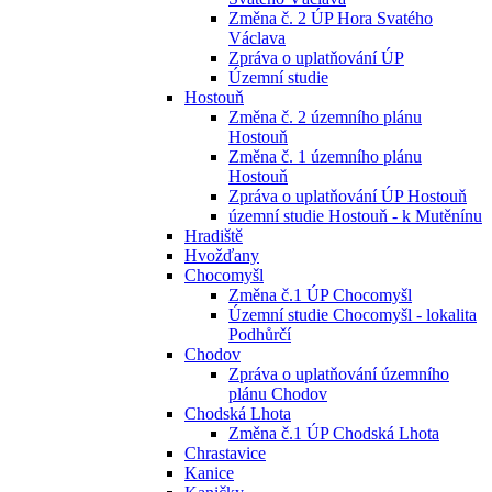
Změna č. 2 ÚP Hora Svatého
Václava
Zpráva o uplatňování ÚP
Územní studie
Hostouň
Změna č. 2 územního plánu
Hostouň
Změna č. 1 územního plánu
Hostouň
Zpráva o uplatňování ÚP Hostouň
územní studie Hostouň - k Mutěnínu
Hradiště
Hvožďany
Chocomyšl
Změna č.1 ÚP Chocomyšl
Územní studie Chocomyšl - lokalita
Podhůrčí
Chodov
Zpráva o uplatňování územního
plánu Chodov
Chodská Lhota
Změna č.1 ÚP Chodská Lhota
Chrastavice
Kanice