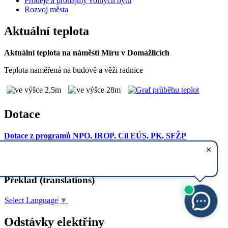
Prodeje a pronájmy volných bytů
Rozvoj města
Aktuální teplota
Aktuální teplota na náměstí Míru v Domažlicích
Teplota naměřená na budově a věži radnice
Dotace
Dotace z programů NPO, IROP, Cíl EÚS, PK, SFŽP
Univerzální překladač
Překlad (translations)
Select Language
▼
Odstávky elektřiny