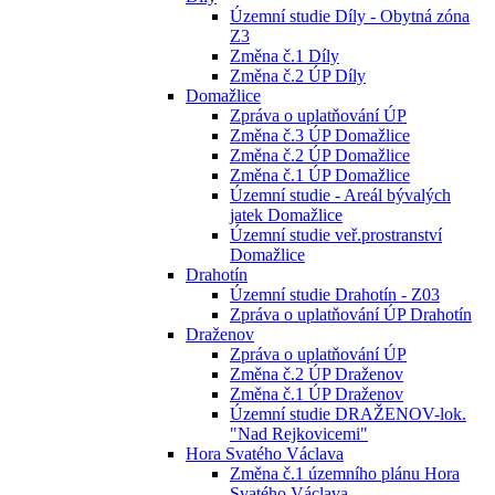
Územní studie Díly - Obytná zóna
Z3
Změna č.1 Díly
Změna č.2 ÚP Díly
Domažlice
Zpráva o uplatňování ÚP
Změna č.3 ÚP Domažlice
Změna č.2 ÚP Domažlice
Změna č.1 ÚP Domažlice
Územní studie - Areál bývalých
jatek Domažlice
Územní studie veř.prostranství
Domažlice
Drahotín
Územní studie Drahotín - Z03
Zpráva o uplatňování ÚP Drahotín
Draženov
Zpráva o uplatňování ÚP
Změna č.2 ÚP Draženov
Změna č.1 ÚP Draženov
Územní studie DRAŽENOV-lok.
"Nad Rejkovicemi"
Hora Svatého Václava
Změna č.1 územního plánu Hora
Svatého Václava