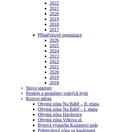
2022
2021
2020
2019
2018
2017
Příspěvkové organizace
2026
2025
2024
2023
2022
2021
2020
2019
2018
Slovo starosty
Prodeje a pronájmy volných bytů
Rozvoj města
Obytná zóna Na Bábě – II. etapa
Obytná zóna Na Bábě – I. etapa
Obytná zóna Havlovice
Obytná zóna Vrbova ul.
Bytová výstavba Kozinovo pole
Průmyslová zóna za kasárnami