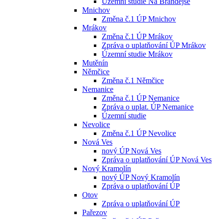
Územní studie Na Brandejse
Mnichov
Změna č.1 ÚP Mnichov
Mrákov
Změna č.1 ÚP Mrákov
Zpráva o uplatňování ÚP Mrákov
Územní studie Mrákov
Mutěnín
Němčice
Změna č.1 Němčice
Nemanice
Změna č.1 ÚP Nemanice
Zpráva o uplat. ÚP Nemanice
Územní studie
Nevolice
Změna č.1 ÚP Nevolice
Nová Ves
nový ÚP Nová Ves
Zpráva o uplatňování ÚP Nová Ves
Nový Kramolín
nový ÚP Nový Kramolín
Zpráva o uplatňování ÚP
Otov
Zpráva o uplatňování ÚP
Pařezov