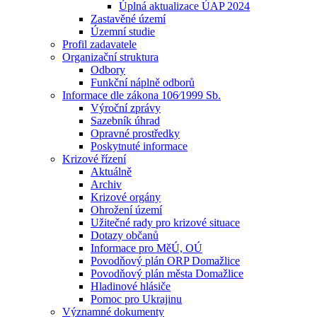
Úplná aktualizace ÚAP 2024
Zastavěné území
Územní studie
Profil zadavatele
Organizační struktura
Odbory
Funkční náplně odborů
Informace dle zákona 106⁄1999 Sb.
Výroční zprávy
Sazebník úhrad
Opravné prostředky
Poskytnuté informace
Krizové řízení
Aktuálně
Archiv
Krizové orgány
Ohrožení území
Užitečné rady pro krizové situace
Dotazy občanů
Informace pro MěÚ, OÚ
Povodňový plán ORP Domažlice
Povodňový plán města Domažlice
Hladinové hlásiče
Pomoc pro Ukrajinu
Významné dokumenty