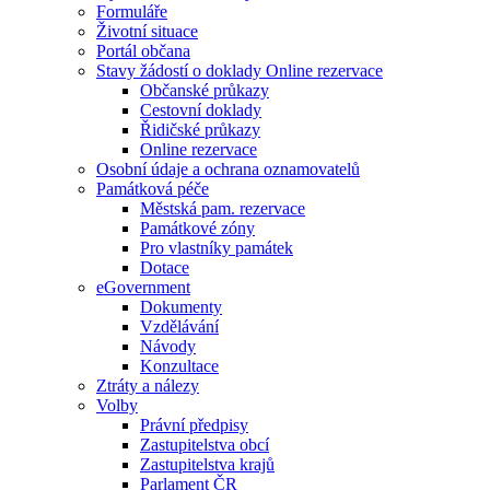
Formuláře
Životní situace
Portál občana
Stavy žádostí o doklady Online rezervace
Občanské průkazy
Cestovní doklady
Řidičské průkazy
Online rezervace
Osobní údaje a ochrana oznamovatelů
Památková péče
Městská pam. rezervace
Památkové zóny
Pro vlastníky památek
Dotace
eGovernment
Dokumenty
Vzdělávání
Návody
Konzultace
Ztráty a nálezy
Volby
Právní předpisy
Zastupitelstva obcí
Zastupitelstva krajů
Parlament ČR