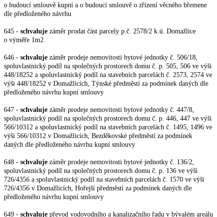
o budoucí smlouvě kupní a o budoucí smlouvě o zřízení věcného břemene
dle předloženého návrhu
645 -
schvaluje
záměr prodat část parcely p.č. 2578/2 k.ú. Domažlice
o výměře 1m2
646 -
schvaluje
záměr prodeje nemovitosti bytové jednotky č. 506/18,
spoluvlastnický podíl
na společných prostorech domu č. p. 505, 506 ve výši
448/18252 a spoluvlastnický podíl na stavebních parcelách č. 2573, 2574 ve
výši 448/18252 v Domažlicích, Týnské předměstí za podmínek daných dle
předloženého návrhu kupní smlouvy
647 -
schvaluje
záměr prodeje nemovitosti bytové jednotky č. 447/8,
spoluvlastnický podíl na
společných prostorech domu č. p. 446, 447 ve výši
566/10312 a spoluvlastnický podíl na stavebních parcelách č. 1495, 1496 ve
výši 566/10312 v Domažlicích, Bezděkovské předměstí za podmínek
daných dle předloženého návrhu kupní smlouvy
648 -
schvaluje
záměr prodeje nemovitosti bytové jednotky č. 136/2,
spoluvlastnický podíl na
společných prostorech domu č. p. 136 ve výši
726/4356 a spoluvlastnický podíl na stavebních parcelách č. 1570 ve výši
726/4356 v Domažlicích, Hořejší předměstí za podmínek daných dle
předloženého návrhu kupní smlouvy
649 -
schvaluje
převod vodovodního a kanalizačního řadu v bývalém areálu