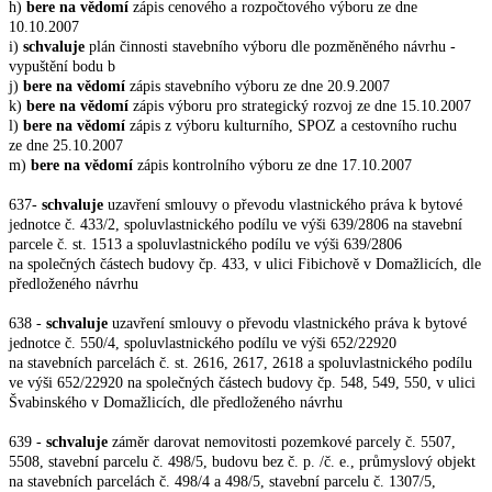
h)
bere na vědomí
zápis cenového a rozpočtového výboru ze dne
10.10.2007
i)
schvaluje
plán činnosti stavebního výboru dle pozměněného návrhu -
vypuštění bodu b
j)
bere na vědomí
zápis stavebního výboru ze dne 20.9.2007
k)
bere na vědomí
zápis výboru pro strategický rozvoj ze dne 15.10.2007
l)
bere na vědomí
zápis z výboru kulturního, SPOZ a cestovního ruchu
ze dne 25.10.2007
m)
bere na vědomí
zápis kontrolního výboru ze dne 17.10.2007
637-
schvaluje
uzavření smlouvy o převodu vlastnického práva k bytové
jednotce č. 433/2,
spoluvlastnického podílu ve výši 639/2806 na stavební
parcele č. st. 1513 a spoluvlastnického podílu ve výši 639/2806
na společných částech budovy čp. 433, v ulici Fibichově v Domažlicích, dle
předloženého návrhu
638 -
schvaluje
uzavření smlouvy o převodu vlastnického práva k bytové
jednotce č. 550/4,
spoluvlastnického podílu ve výši 652/22920
na stavebních parcelách č. st. 2616, 2617, 2618 a spoluvlastnického podílu
ve výši 652/22920 na společných částech budovy čp. 548, 549, 550, v ulici
Švabinského v Domažlicích, dle předloženého návrhu
639 -
schvaluje
záměr darovat nemovitosti pozemkové parcely č. 5507,
5508, stavební parcelu
č. 498/5, budovu bez č. p. /č. e., průmyslový objekt
na stavebních parcelách č. 498/4 a 498/5, stavební parcelu č. 1307/5,