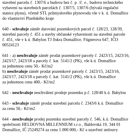
stavební parcelu č. 1307/6 a budovu bez č. p. /č. e., budovu technického
vybavení na stavebních parcelách č. 1307/5, 1307/6 (bývalá regulační
stanice plynu), včetně STL průmyslového plynovodu vše v k. ú. Domažlice
do vlastnictví Plzeňského kraje
640 -
schvaluje
záměr darování pozemkových parcel č. 128/23, 128/39,
stavební parcely č. 451 a
stavby občanské vybavenosti na stavební parcele
č. 451, vše v k.ú. Babylon TJ Jiskra Domažlice, Fügnerova 647, IČO:
00524123
641 - a)
neschvaluje
záměr prodat pozemkové parcely č. 2423/15, 2423/16,
2423/17, 2423/18 a parcely č. kat. 5141/2 (PK), vše k.ú. Domažlice
za jednotnou cenu 50,- Kč/m2
b)
neschvaluje
záměr prodat pozemkové parcely č. 2423/15, 2423/16,
2423/17, 2423/18 a parcely č. kat. 5141/2 (PK), vše k.ú. Domažlice
za jednotnou cenu 400,- Kč/m2
642 -
neschvaluje
neschválení prodeje pozemku p.č. 128/40 k.ú. Babylon
643 -
schvaluje
záměr prodat stavební parcelu č. 2343/6 k.ú. Domažlice
za cenu 50,- Kč/m2
644 -
neschvaluje
prodej pozemku stavební parcely č. 546, k.ú. Domažlice
společnosti
HELDOVNA MILLENNIUM s.r.o., Baldovská 19, 344 01
Domažlice, IČ 25249274 za cenu 1.000.000,- Kč a uzavření smlouvy