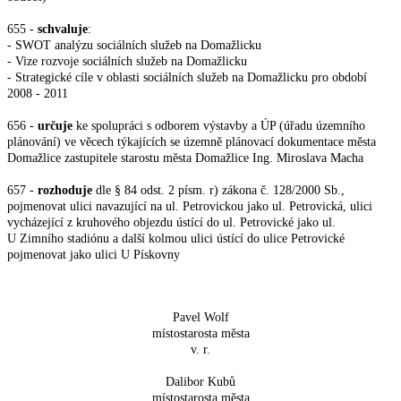
655 -
schvaluje
:
- SWOT analýzu sociálních služeb na Domažlicku
- Vize rozvoje sociálních služeb na Domažlicku
- Strategické cíle v oblasti sociálních služeb na Domažlicku pro období
2008 - 2011
656 -
určuje
ke spolupráci s odborem výstavby a ÚP (úřadu územního
plánování) ve věcech
týkajících se územně plánovací dokumentace města
Domažlice zastupitele starostu města Domažlice Ing. Miroslava Macha
657 -
rozhoduje
dle § 84 odst. 2 písm. r) zákona č. 128/2000 Sb.,
pojmenovat ulici navazující na ul.
Petrovickou jako ul. Petrovická, ulici
vycházející z kruhového objezdu ústící do ul. Petrovické jako ul.
U Zimního stadiónu a další kolmou ulici ústící do ulice Petrovické
pojmenovat jako ulici U Pískovny
Pavel Wolf
místostarosta města
v. r.
Dalibor Kubů
místostarosta města