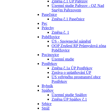
Změna č.1 ÚP Pařezov
Územní studie Pařezov - OZ Nad
Starým Pařezovem
Pasečnice
Změna č.1 Pasečnice
Pec
Pelechy
Změna č. 1
Poběžovice
ÚS - Spojenecké náměstí
OOP Zrušení RP Průmyslová zóna
Poběžovice
Pocinovice
Územní studie
Postřekov
Změna č.1a ÚP Postřekov
Zpráva o uplatňování ÚP
ÚS veřejného prostranství obce
Postřekov
Rybník
Spáňov
Územní studie Spáňov
Změna ÚP Spáňov č.1
Srbice
Stráž