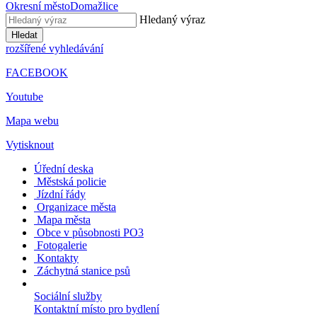
Okresní město
Domažlice
Hledaný výraz
Hledat
rozšířené vyhledávání
FACEBOOK
Youtube
Mapa webu
Vytisknout
Úřední deska
Městská policie
Jízdní řády
Organizace města
Mapa města
Obce v působnosti PO3
Fotogalerie
Kontakty
Záchytná stanice psů
Sociální služby
Kontaktní místo pro bydlení