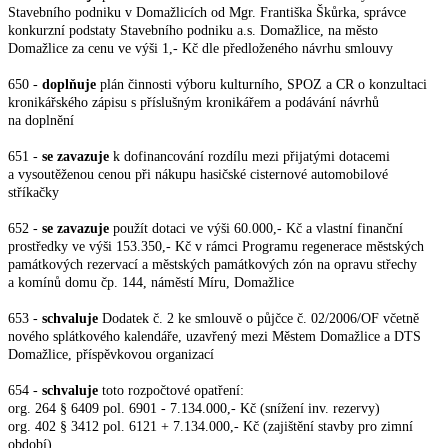
Stavebního podniku
v Domažlicích od Mgr. Františka Škůrka, správce
konkurzní podstaty Stavebního podniku a.s. Domažlice, na město
Domažlice za cenu ve výši 1,- Kč dle předloženého návrhu smlouvy
650 -
doplňuje
plán činnosti výboru kulturního, SPOZ a CR o konzultaci
kronikářského zápisu
s příslušným kronikářem a podávání návrhů
na doplnění
651 -
se zavazuje
k dofinancování rozdílu mezi přijatými dotacemi
a vysoutěženou cenou při
nákupu hasičské cisternové automobilové
stříkačky
652 -
se zavazuje
použít dotaci ve výši 60.000,- Kč a vlastní finanční
prostředky ve výši
153.350,- Kč v rámci Programu regenerace městských
památkových rezervací a městských památkových zón na opravu střechy
a komínů domu čp. 144, náměstí Míru, Domažlice
653 -
schvaluje
Dodatek č. 2 ke smlouvě o půjčce č. 02/2006/OF včetně
nového splátkového
kalendáře, uzavřený mezi Městem Domažlice a DTS
Domažlice, příspěvkovou organizací
654 -
schvaluje
toto rozpočtové opatření:
org. 264 § 6409 pol. 6901 - 7.134.000,- Kč (snížení inv. rezervy)
org. 402 § 3412 pol. 6121 + 7.134.000,- Kč (zajištění stavby pro zimní
období)