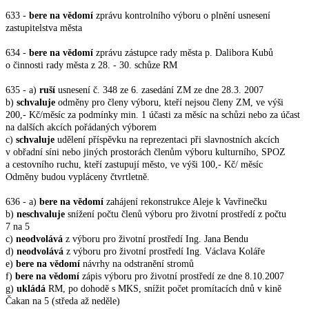
633 -
bere na vědomí
zprávu kontrolního výboru o plnění usnesení
zastupitelstva města
634 -
bere na vědomí
zprávu zástupce rady města p. Dalibora Kubů
o činnosti rady města z 28. - 30. schůze RM
635 - a)
ruší
usnesení č. 348 ze 6. zasedání ZM ze dne 28.3. 2007
b)
schvaluje
odměny pro členy výboru, kteří nejsou členy ZM, ve výši
200,- Kč/měsíc za podmínky min. 1 účasti za měsíc na schůzi nebo za účast
na dalších akcích pořádaných výborem
c)
schvaluje
udělení příspěvku na reprezentaci při slavnostních akcích
v obřadní síni nebo jiných prostorách členům výboru kulturního, SPOZ
a cestovního ruchu, kteří zastupují město, ve výši 100,- Kč/ měsíc
Odměny budou vypláceny čtvrtletně.
636 - a)
bere na vědomí
zahájení rekonstrukce Aleje k Vavřinečku
b)
neschvaluje
snížení počtu členů výboru pro životní prostředí z počtu
7 na 5
c)
neodvolává
z výboru pro životní prostředí Ing. Jana Bendu
d)
neodvolává
z výboru pro životní prostředí Ing. Václava Koláře
e)
bere na vědomí
návrhy na odstranění stromů
f)
bere na vědomí
zápis výboru pro životní prostředí ze dne 8.10.2007
g)
ukládá
RM, po dohodě s MKS, snížit počet promítacích dnů v kině
Čakan na 5 (středa až neděle)