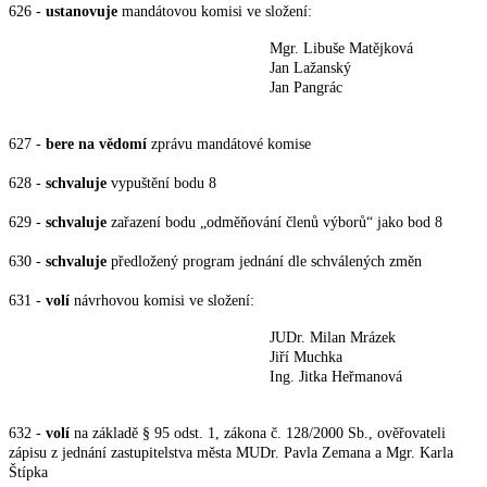
626 -
ustanovuje
mandátovou komisi ve složení:
Mgr. Libuše Matějková
Jan Lažanský
Jan Pangrác
627 -
bere na vědomí
zprávu mandátové komise
628 -
schvaluje
vypuštění bodu 8
629 -
schvaluje
zařazení bodu „odměňování členů výborů“ jako bod 8
630 -
schvaluje
předložený program jednání dle schválených změn
631 -
volí
návrhovou komisi ve složení:
JUDr. Milan Mrázek
Jiří Muchka
Ing. Jitka Heřmanová
632 -
volí
na základě § 95 odst. 1, zákona č. 128/2000 Sb., ověřovateli
zápisu z jednání
zastupitelstva města MUDr. Pavla Zemana a Mgr. Karla
Štípka