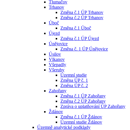
Tlumačov
Trhanov
Změna č.1 ÚP Trhanov
Změna č.2 ÚP Trhanov
Úboč
Změna č.1 Úboč
Újezd
Změna č.1 ÚP Újezd
Únějovice
Změna č. 1 ÚP Únějovice
Úsilov
Vlkanov
Všepadly
Všeruby
Územní studie
Změna ÚP č. 1
Změna ÚP č. 2
Zahořany
Změna č.1 ÚP Zahořany
Změna č.2 ÚP Zahořany
Zpráva o uplatňování ÚP Zahořany
Ždánov
Změna č.1 ÚP Ždánov
Územní studie Ždánov
Územně analytické podklady