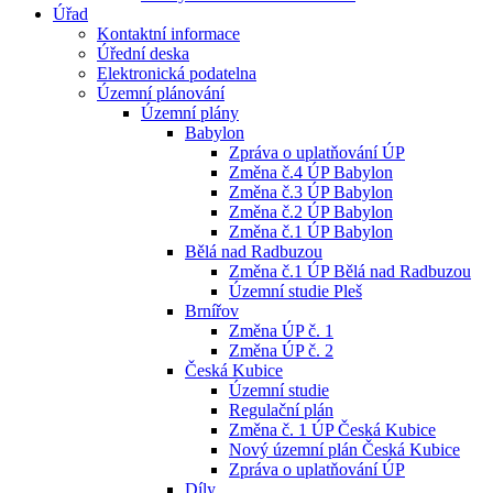
Úřad
Kontaktní informace
Úřední deska
Elektronická podatelna
Územní plánování
Územní plány
Babylon
Zpráva o uplatňování ÚP
Změna č.4 ÚP Babylon
Změna č.3 ÚP Babylon
Změna č.2 ÚP Babylon
Změna č.1 ÚP Babylon
Bělá nad Radbuzou
Změna č.1 ÚP Bělá nad Radbuzou
Územní studie Pleš
Brnířov
Změna ÚP č. 1
Změna ÚP č. 2
Česká Kubice
Územní studie
Regulační plán
Změna č. 1 ÚP Česká Kubice
Nový územní plán Česká Kubice
Zpráva o uplatňování ÚP
Díly