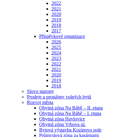
2022
2021
2020
2019
2018
2017
Příspěvkové organizace
2026
2025
2024
2023
2022
2021
2020
2019
2018
Slovo starosty
Prodeje a pronájmy volných bytů
Rozvoj města
Obytná zóna Na Bábě – II. etapa
Obytná zóna Na Bábě – I. etapa
Obytná zóna Havlovice
Obytná zóna Vrbova ul.
Bytová výstavba Kozinovo pole
Průmyslová zóna za kasárnami