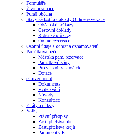
Formuláře
Životní situace
Portál občana
Stavy žádostí o doklady Online rezervace
Občanské průkazy
Cestovní doklady
Řidičské průkazy
Online rezervace
Osobní údaje a ochrana oznamovatelů
Památková péče
Městská pam. rezervace
Památkové zóny
Pro vlastníky památek
Dotace
eGovernment
Dokumenty
Vzdělávání
Návody
Konzultace
Ztráty a nálezy
Volby
Právní předpisy
Zastupitelstva obcí
Zastupitelstva krajů
Parlament ČR