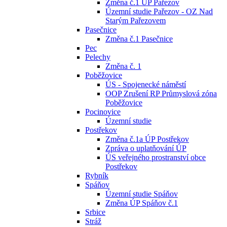
Změna č.1 ÚP Pařezov
Územní studie Pařezov - OZ Nad
Starým Pařezovem
Pasečnice
Změna č.1 Pasečnice
Pec
Pelechy
Změna č. 1
Poběžovice
ÚS - Spojenecké náměstí
OOP Zrušení RP Průmyslová zóna
Poběžovice
Pocinovice
Územní studie
Postřekov
Změna č.1a ÚP Postřekov
Zpráva o uplatňování ÚP
ÚS veřejného prostranství obce
Postřekov
Rybník
Spáňov
Územní studie Spáňov
Změna ÚP Spáňov č.1
Srbice
Stráž