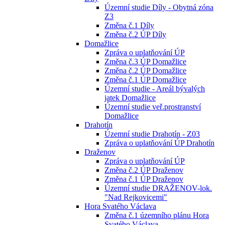
Územní studie Díly - Obytná zóna
Z3
Změna č.1 Díly
Změna č.2 ÚP Díly
Domažlice
Zpráva o uplatňování ÚP
Změna č.3 ÚP Domažlice
Změna č.2 ÚP Domažlice
Změna č.1 ÚP Domažlice
Územní studie - Areál bývalých
jatek Domažlice
Územní studie veř.prostranství
Domažlice
Drahotín
Územní studie Drahotín - Z03
Zpráva o uplatňování ÚP Drahotín
Draženov
Zpráva o uplatňování ÚP
Změna č.2 ÚP Draženov
Změna č.1 ÚP Draženov
Územní studie DRAŽENOV-lok.
"Nad Rejkovicemi"
Hora Svatého Václava
Změna č.1 územního plánu Hora
Svatého Václava