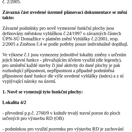
č. 2/2005.
Závazná část uvedené územně plánovací dokumentace se mění
takto:
Závazné podmínky pro nově vymezené funkční plochy jsou
definovány městskou vyhláškou č.24/1997 o závazných částech
ÚPN-SÚ Domažlice v platném znění Vyhlášky č.2/2001, resp.
2/2005 a Změnou č.4 se podle potřeby pouze individuálně doplňují.
Ve výkrese č.1 jsou vymezeny jednotlivé lokality změny s určením
jejich hlavní funkce - převažujícím účelem využití (dle legendy),
pro umístění každé stavby či jiné aktivity do dané plochy je pak
rozhodující přípustnost, nepřípustnost a případně podmíněná
přípustnost dané funkce dle výše uvedené vyhlášky (index) a z ní
vyplývající nároky na území.
1. Nově se vymezují tyto funkční plochy:
Lokalita 4/2
- převedení p.p.č. 2760/9 v kultuře trvalý travní porost do ploch
určených pro výstavbu RD (OB)
- podmínkou pro využití pozemku pro výstavbu RD je zachování