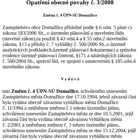
Opatření obecné povahy č. 3/2008
Změna č. 4 ÚPN-SÚ Domažlice
Zastupitelstvo obce Domažlice příslušné podle § 6 odst. 5 písm c)
zákona 183/2006 Sb., o územním plánování a stavebním řádu
(stavební zákon),za použití § 43 odst.4 a § 55 odst.2 stavebního
zákona, §13 a přílohy č. 7 vyhlášky č. 500/2006 Sb.,o územně
analytických podkladech,územně plánovací dokumentaci a způsobu
evidence územně plánovací činnosti, §171 a následujících zákona
č. 500/2004 Sb., správní řád, ve spojení s ustanovením § 185 odst.4
stavebního zákona:
V y d á v á
tuto
Změnu č. 4 ÚPN-SÚ Domažlice
, schváleného usnesením
Zastupitelstva města Domažlice dne 17.10.1994, jehož závazná část
byla vydána obecně závaznou vyhláškou města Domažlice
č. 11/1994 a změněnou změnou č.1 tohoto územního plánu,
schválenou usnesením Zastupitelstva města ze dne 10.5.2001, jejíž
závazná část byla vydána obecně závaznou vyhláškou města
č. 2/2001 a změněnou změnou č. 3 tohoto územního plánu,,
schválenou usnesením Zastupitelstva města ze dne 15.12.2004, jejíž
závazná část byla vydána obecně závaznou vyhláškou města