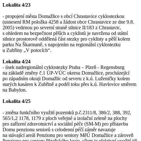
Lokalita 4/23
- propojení města Domažlice s obcí Chrastavice cyklostezkou
(usnesení RM položka 4258 a žádost obce Chrastavice ze dne 9.8.
2005) vedenou po severní straně silnice II/183 z Chrastavic,
s ohledem na bezpečnost pěších a cyklistů je navržena od státní
silnice prostorově oddělená část stezky pro cyklisty a pěší kolem
parku Na Škarmaně, s napojením na regionální cyklostezku
u Zubřiny „V potocích“.
Lokalita 4/24
- úsek nadregionální cyklostezky Praha – Plzeň - Regensburg
na základě změny č.1 ÚP-VÚC okresu Domažlice, procházející
po západním okraji Domažlic od severu z k.ú. Luženičky kolem
starých kasáren k Zubřině a podél toku přes k.ú. Havlovice směrem
na Babylon.
Lokalita 4/25
- změna funkčního využití pozemků p.č.2311/8, 386/2, 388, 392,
565/1,2 1178, 1179 z ploch veřejné a izolační zeleně na plochy
pro zařízení zdravotnictví a sociální péče (SM-M) pro přístavbu
Domu penzionu seniorů s celodenní péčí záměr navazuje
na stávající areál Penzionu pro seniory MěÚ Domažlice a zároveň
Penzionu pro seniory Plzeňského kraje, cílem je efektivní využití již