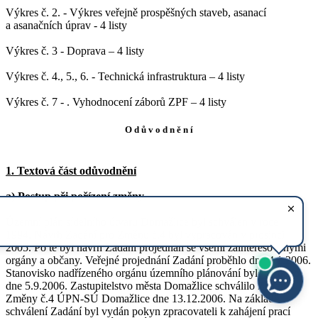
Výkres č. 2. - Výkres veřejně prospěšných staveb, asanací
a asanačních úprav - 4 listy
Výkres č. 3 - Doprava – 4 listy
Výkres č. 4., 5., 6. - Technická infrastruktura – 4 listy
Výkres č. 7 - . Vyhodnocení záborů ZPF – 4 listy
O d ů v o d n ě n í
1. Textová část odůvodnění
a) Postup při pořízení změny.
Územní plán sídelního útvaru Domažlice byl schválen v roce
1994. Návrh Zadání pro Změnu č.4 byl vypracován v prosinci
2005. Po té byl návrh Zadání projednán se všemi zainteresovanými
orgány a občany. Veřejné projednání Zadání proběhlo dne 4.1.2006.
Stanovisko nadřízeného orgánu územního plánování bylo vydáno
dne 5.9.2006. Zastupitelstvo města Domažlice schválilo Zadání
Změny č.4 ÚPN-SÚ Domažlice dne 13.12.2006. Na základě
schválení Zadání byl vydán pokyn zpracovateli k zahájení prací