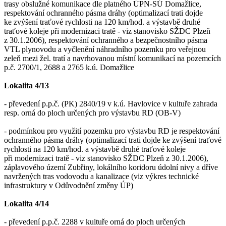
trasy obslužné komunikace dle platného ÚPN-SÚ Domažlice,
respektování ochranného pásma dráhy (optimalizací trati dojde
ke zvýšení traťové rychlosti na 120 km/hod. a výstavbě druhé
traťové koleje při modernizaci tratě - viz stanovisko SŽDC Plzeň
z 30.1.2006), respektování ochranného a bezpečnostního pásma
VTL plynovodu a vyčlenění náhradního pozemku pro veřejnou
zeleň mezi žel. tratí a navrhovanou místní komunikací na pozemcích
p.č. 2700/1, 2688 a 2765 k.ú. Domažlice
Lokalita 4/13
- převedení p.p.č. (PK) 2840/19 v k.ú. Havlovice v kultuře zahrada
resp. orná do ploch určených pro výstavbu RD (OB-V)
- podmínkou pro využití pozemku pro výstavbu RD je respektování
ochranného pásma dráhy (optimalizací trati dojde ke zvýšení traťové
rychlosti na 120 km/hod. a výstavbě druhé traťové koleje
při modernizaci tratě - viz stanovisko SŽDC Plzeň z 30.1.2006),
záplavového území Zubřiny, lokálního koridoru údolní nivy a dříve
navržených tras vodovodu a kanalizace (viz výkres technické
infrastruktury v Odůvodnění změny ÚP)
Lokalita 4/14
- převedení p.p.č. 2288 v kultuře orná do ploch určených