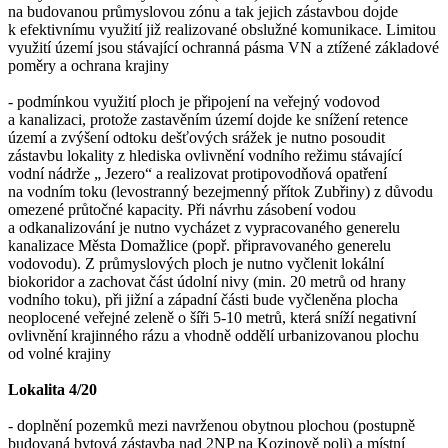
na budovanou průmyslovou zónu a tak jejich zástavbou dojde
k efektivnímu využití již realizované obslužné komunikace. Limitou
využití území jsou stávající ochranná pásma VN a ztížené základové
poměry a ochrana krajiny
- podmínkou využití ploch je připojení na veřejný vodovod
a kanalizaci, protože zastavěním území dojde ke snížení retence
území a zvýšení odtoku dešťových srážek je nutno posoudit
zástavbu lokality z hlediska ovlivnění vodního režimu stávající
vodní nádrže „ Jezero“ a realizovat protipovodňová opatření
na vodním toku (levostranný bezejmenný přítok Zubřiny) z důvodu
omezené průtočné kapacity. Při návrhu zásobení vodou
a odkanalizování je nutno vycházet z vypracovaného generelu
kanalizace Města Domažlice (popř. připravovaného generelu
vodovodu). Z průmyslových ploch je nutno vyčlenit lokální
biokoridor a zachovat část údolní nivy (min. 20 metrů od hrany
vodního toku), při jižní a západní části bude vyčleněna plocha
neoplocené veřejné zeleně o šíři 5-10 metrů, která sníží negativní
ovlivnění krajinného rázu a vhodně oddělí urbanizovanou plochu
od volné krajiny
Lokalita 4/20
- doplnění pozemků mezi navrženou obytnou plochou (postupně
budovaná bytová zástavba nad 2NP na Kozinově poli) a místní