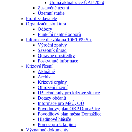
Úplná aktualizace ÚAP 2024
Zastavěné území
Územní studie
Profil zadavatele
Organizační struktura
Odbory
Funkční náplně odborů
Informace dle zákona 106⁄1999 Sb.
Výroční zprávy
Sazebník úhrad
Opravné prostředky
Poskytnuté informace
Krizové řízení
Aktuálně
Archiv
Krizové orgány
Ohrožení území
Užitečné rady pro krizové situace
Dotazy občanů
Informace pro MěÚ, OÚ
Povodňový plán ORP Domažlice
Povodňový plán města Domažlice
Hladinové hlásiče
Pomoc pro Ukrajinu
Významné dokumenty