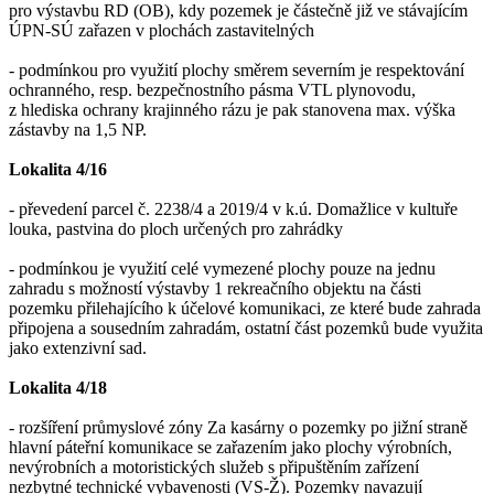
pro výstavbu RD (OB), kdy pozemek je částečně již ve stávajícím
ÚPN-SÚ zařazen v plochách zastavitelných
- podmínkou pro využití plochy směrem severním je respektování
ochranného, resp. bezpečnostního pásma VTL plynovodu,
z hlediska ochrany krajinného rázu je pak stanovena max. výška
zástavby na 1,5 NP.
Lokalita 4/16
- převedení parcel č. 2238/4 a 2019/4 v k.ú. Domažlice v kultuře
louka, pastvina do ploch určených pro zahrádky
- podmínkou je využití celé vymezené plochy pouze na jednu
zahradu s možností výstavby 1 rekreačního objektu na části
pozemku přilehajícího k účelové komunikaci, ze které bude zahrada
připojena a sousedním zahradám, ostatní část pozemků bude využita
jako extenzivní sad.
Lokalita 4/18
- rozšíření průmyslové zóny Za kasárny o pozemky po jižní straně
hlavní páteřní komunikace se zařazením jako plochy výrobních,
nevýrobních a motoristických služeb s připuštěním zařízení
nezbytné technické vybavenosti (VS-Ž). Pozemky navazují