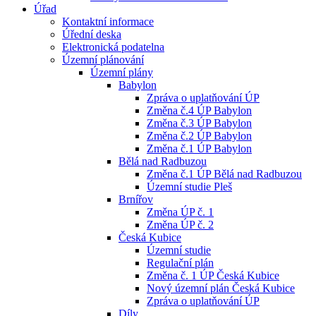
Úřad
Kontaktní informace
Úřední deska
Elektronická podatelna
Územní plánování
Územní plány
Babylon
Zpráva o uplatňování ÚP
Změna č.4 ÚP Babylon
Změna č.3 ÚP Babylon
Změna č.2 ÚP Babylon
Změna č.1 ÚP Babylon
Bělá nad Radbuzou
Změna č.1 ÚP Bělá nad Radbuzou
Územní studie Pleš
Brnířov
Změna ÚP č. 1
Změna ÚP č. 2
Česká Kubice
Územní studie
Regulační plán
Změna č. 1 ÚP Česká Kubice
Nový územní plán Česká Kubice
Zpráva o uplatňování ÚP
Díly