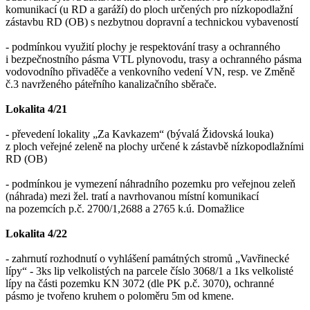
komunikací (u RD a garáží) do ploch určených pro nízkopodlažní
zástavbu RD (OB) s nezbytnou dopravní a technickou vybaveností
- podmínkou využití plochy je respektování trasy a ochranného
i bezpečnostního pásma VTL plynovodu, trasy a ochranného pásma
vodovodního přivaděče a venkovního vedení VN, resp. ve Změně
č.3 navrženého páteřního kanalizačního sběrače.
Lokalita 4/21
- převedení lokality „Za Kavkazem“ (bývalá Židovská louka)
z ploch veřejné zeleně na plochy určené k zástavbě nízkopodlažními
RD (OB)
- podmínkou je vymezení náhradního pozemku pro veřejnou zeleň
(náhrada) mezi žel. tratí a navrhovanou místní komunikací
na pozemcích p.č. 2700/1,2688 a 2765 k.ú. Domažlice
Lokalita 4/22
- zahrnutí rozhodnutí o vyhlášení památných stromů „Vavřinecké
lípy“ - 3ks lip velkolistých na parcele číslo 3068/1 a 1ks velkolisté
lípy na části pozemku KN 3072 (dle PK p.č. 3070), ochranné
pásmo je tvořeno kruhem o poloměru 5m od kmene.