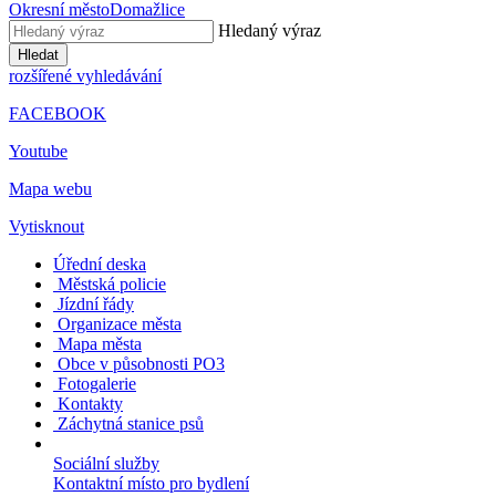
Okresní město
Domažlice
Hledaný výraz
Hledat
rozšířené vyhledávání
FACEBOOK
Youtube
Mapa webu
Vytisknout
Úřední deska
Městská policie
Jízdní řády
Organizace města
Mapa města
Obce v působnosti PO3
Fotogalerie
Kontakty
Záchytná stanice psů
Sociální služby
Kontaktní místo pro bydlení