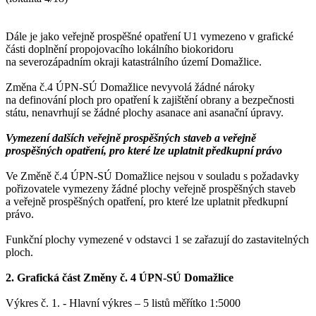
Dále je jako veřejně prospěšné opatření U1 vymezeno v grafické
části doplnění propojovacího lokálního biokoridoru
na severozápadním okraji katastrálního území Domažlice.
Změna č.4 ÚPN-SÚ Domažlice nevyvolá žádné nároky
na definování ploch pro opatření k zajištění obrany a bezpečnosti
státu, nenavrhují se žádné plochy asanace ani asanační úpravy.
Vymezení dalších veřejně prospěšných staveb a veřejně
prospěšných opatření, pro které lze uplatnit předkupní právo
Ve Změně č.4 ÚPN-SÚ Domažlice nejsou v souladu s požadavky
pořizovatele vymezeny žádné plochy veřejně prospěšných staveb
a veřejně prospěšných opatření, pro které lze uplatnit předkupní
právo.
Funkční plochy vymezené v odstavci 1 se zařazují do zastavitelných
ploch.
2. Grafická část Změny č. 4 ÚPN-SÚ Domažlice
Výkres č. 1. - Hlavní výkres – 5 listů měřítko 1:5000