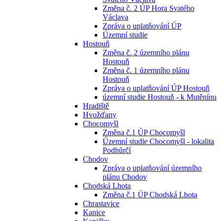
Změna č. 2 ÚP Hora Svatého
Václava
Zpráva o uplatňování ÚP
Územní studie
Hostouň
Změna č. 2 územního plánu
Hostouň
Změna č. 1 územního plánu
Hostouň
Zpráva o uplatňování ÚP Hostouň
územní studie Hostouň - k Mutěnínu
Hradiště
Hvožďany
Chocomyšl
Změna č.1 ÚP Chocomyšl
Územní studie Chocomyšl - lokalita
Podhůrčí
Chodov
Zpráva o uplatňování územního
plánu Chodov
Chodská Lhota
Změna č.1 ÚP Chodská Lhota
Chrastavice
Kanice