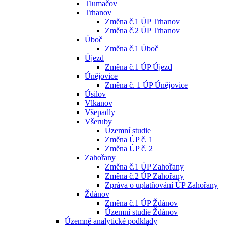
Tlumačov
Trhanov
Změna č.1 ÚP Trhanov
Změna č.2 ÚP Trhanov
Úboč
Změna č.1 Úboč
Újezd
Změna č.1 ÚP Újezd
Únějovice
Změna č. 1 ÚP Únějovice
Úsilov
Vlkanov
Všepadly
Všeruby
Územní studie
Změna ÚP č. 1
Změna ÚP č. 2
Zahořany
Změna č.1 ÚP Zahořany
Změna č.2 ÚP Zahořany
Zpráva o uplatňování ÚP Zahořany
Ždánov
Změna č.1 ÚP Ždánov
Územní studie Ždánov
Územně analytické podklady