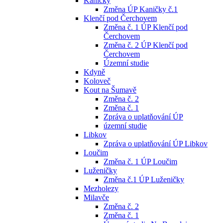
Kaničky
Změna ÚP Kaničky č.1
Klenčí pod Čerchovem
Změna č. 1 ÚP Klenčí pod
Čerchovem
Změna č. 2 ÚP Klenčí pod
Čerchovem
Územní studie
Kdyně
Koloveč
Kout na Šumavě
Změna č. 2
Změna č. 1
Zpráva o uplatňování ÚP
územní studie
Libkov
Zpráva o uplatňování ÚP Libkov
Loučim
Změna č. 1 ÚP Loučim
Luženičky
Změna č.1 ÚP Luženičky
Mezholezy
Milavče
Změna č. 2
Změna č. 1