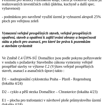
realizovaných investičních celků (jídelna, kuchyně a další spec.
vybavenost)
- podmínkou pro navržené využití území je vyhrazení alespoň 25%
ploch pro veřejnou zeleň
Vymezení veřejně prospěšných staveb, veřejně prospěšných
opatření, staveb a opatření k zajišťování obrany a bezpečnosti
státu a ploch pro asanaci, pro které lze práva k pozemkům
a stavbám vyvlastnit
Ve Změně č.4 ÚPN-SÚ Domažlice jsou podle pokynu pořizovatele
v souladu s požadavky Stavebního zákona vymezeny veřejně
prospěšné stavby ve výkrese č.2 (Výkres veřejně prospěšných
staveb, asanací a asanačních úprav) takto :
D1 – nadregionální cyklostezka Praha – Plzeň - Regensburg
(lokalita 4/24)
D2 – cyklo a pěší stezka Domažlice – Chrastavice (lokalita 4/23)
E1 – plocha pro trafostanici v návrhové ploše průmyslového území
(lokalita 4/18)