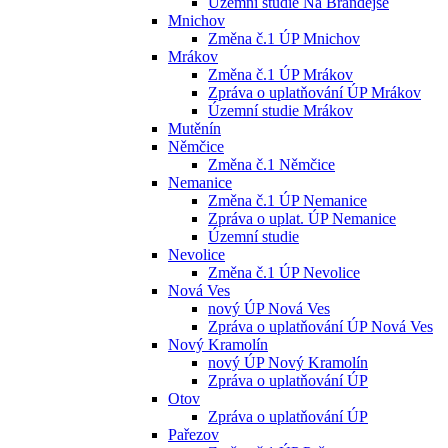
Územní studie Na Brandejse
Mnichov
Změna č.1 ÚP Mnichov
Mrákov
Změna č.1 ÚP Mrákov
Zpráva o uplatňování ÚP Mrákov
Územní studie Mrákov
Mutěnín
Němčice
Změna č.1 Němčice
Nemanice
Změna č.1 ÚP Nemanice
Zpráva o uplat. ÚP Nemanice
Územní studie
Nevolice
Změna č.1 ÚP Nevolice
Nová Ves
nový ÚP Nová Ves
Zpráva o uplatňování ÚP Nová Ves
Nový Kramolín
nový ÚP Nový Kramolín
Zpráva o uplatňování ÚP
Otov
Zpráva o uplatňování ÚP
Pařezov