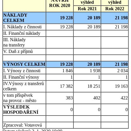
NÁVRH
výhled
výhled
ROK 2020
Rok 2021
Rok 2022
NÁKLADY
19 228
20 189
21 198
CELKEM
I. Náklady z činnosti
19 228
20 189
21 198
II. Finanční náklady
III. Náklady
na transfery
V. Daň z příjmů
VÝNOSY CELKEM
19 228
20 189
21 198
I. Výnosy z činnosti
1 846
1 938
2 034
II. Finanční výnosy
1
1
1
IV.Výnosy z transferů
17 382
18 251
19 163
celkem
v tom příspěvek
383
402
422
na provoz - město
VÝSLEDEK
0
0
0
HOSPODAŘENÍ
Zpracoval: Votavová