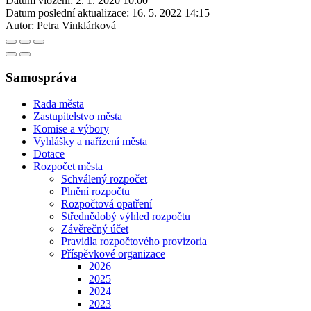
Datum vložení:
2. 1. 2020 10:00
Datum poslední aktualizace:
16. 5. 2022 14:15
Autor:
Petra Vinklárková
Samospráva
Rada města
Zastupitelstvo města
Komise a výbory
Vyhlášky a nařízení města
Dotace
Rozpočet města
Schválený rozpočet
Plnění rozpočtu
Rozpočtová opatření
Střednědobý výhled rozpočtu
Závěrečný účet
Pravidla rozpočtového provizoria
Příspěvkové organizace
2026
2025
2024
2023