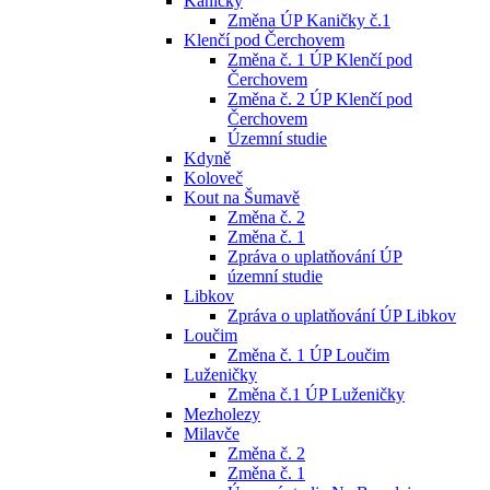
Kaničky
Změna ÚP Kaničky č.1
Klenčí pod Čerchovem
Změna č. 1 ÚP Klenčí pod
Čerchovem
Změna č. 2 ÚP Klenčí pod
Čerchovem
Územní studie
Kdyně
Koloveč
Kout na Šumavě
Změna č. 2
Změna č. 1
Zpráva o uplatňování ÚP
územní studie
Libkov
Zpráva o uplatňování ÚP Libkov
Loučim
Změna č. 1 ÚP Loučim
Luženičky
Změna č.1 ÚP Luženičky
Mezholezy
Milavče
Změna č. 2
Změna č. 1