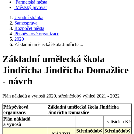
Partnerská města
Městský pivovar
Úvodní stránka
Samospráva
Rozpočet města
Příspěvkové organizace
2020
Základní umělecká škola Jindřicha...
Základní umělecká škola
Jindřicha Jindřicha Domažlice
- návrh
Plán nákladů a výnosů 2020, střednědobý výhled 2021 - 2022
Příspěvková
Základní umělecká škola Jindřicha
organizace:
Jindřicha Domažlice
Plán nákladů
v tisících Kč
a výnosů
Střednědobý
Střednědobý