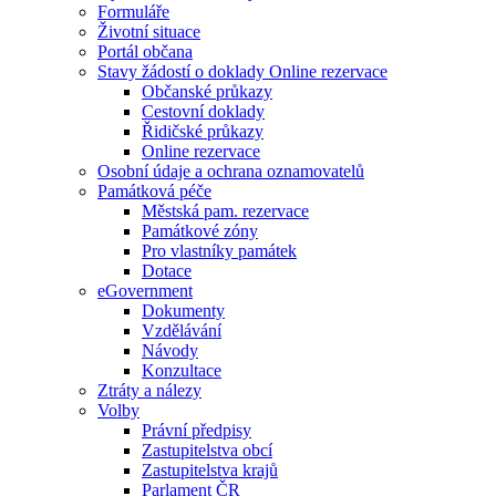
Formuláře
Životní situace
Portál občana
Stavy žádostí o doklady Online rezervace
Občanské průkazy
Cestovní doklady
Řidičské průkazy
Online rezervace
Osobní údaje a ochrana oznamovatelů
Památková péče
Městská pam. rezervace
Památkové zóny
Pro vlastníky památek
Dotace
eGovernment
Dokumenty
Vzdělávání
Návody
Konzultace
Ztráty a nálezy
Volby
Právní předpisy
Zastupitelstva obcí
Zastupitelstva krajů
Parlament ČR