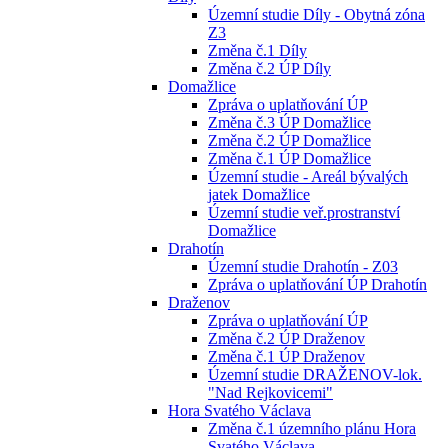
Územní studie Díly - Obytná zóna
Z3
Změna č.1 Díly
Změna č.2 ÚP Díly
Domažlice
Zpráva o uplatňování ÚP
Změna č.3 ÚP Domažlice
Změna č.2 ÚP Domažlice
Změna č.1 ÚP Domažlice
Územní studie - Areál bývalých
jatek Domažlice
Územní studie veř.prostranství
Domažlice
Drahotín
Územní studie Drahotín - Z03
Zpráva o uplatňování ÚP Drahotín
Draženov
Zpráva o uplatňování ÚP
Změna č.2 ÚP Draženov
Změna č.1 ÚP Draženov
Územní studie DRAŽENOV-lok.
"Nad Rejkovicemi"
Hora Svatého Václava
Změna č.1 územního plánu Hora
Svatého Václava