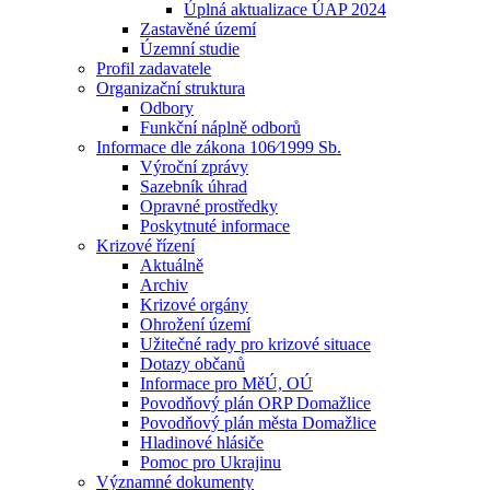
Úplná aktualizace ÚAP 2024
Zastavěné území
Územní studie
Profil zadavatele
Organizační struktura
Odbory
Funkční náplně odborů
Informace dle zákona 106⁄1999 Sb.
Výroční zprávy
Sazebník úhrad
Opravné prostředky
Poskytnuté informace
Krizové řízení
Aktuálně
Archiv
Krizové orgány
Ohrožení území
Užitečné rady pro krizové situace
Dotazy občanů
Informace pro MěÚ, OÚ
Povodňový plán ORP Domažlice
Povodňový plán města Domažlice
Hladinové hlásiče
Pomoc pro Ukrajinu
Významné dokumenty