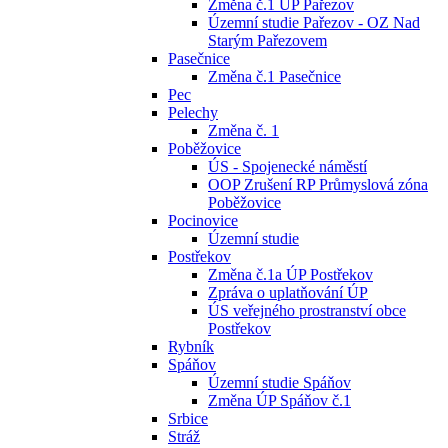
Změna č.1 ÚP Pařezov
Územní studie Pařezov - OZ Nad
Starým Pařezovem
Pasečnice
Změna č.1 Pasečnice
Pec
Pelechy
Změna č. 1
Poběžovice
ÚS - Spojenecké náměstí
OOP Zrušení RP Průmyslová zóna
Poběžovice
Pocinovice
Územní studie
Postřekov
Změna č.1a ÚP Postřekov
Zpráva o uplatňování ÚP
ÚS veřejného prostranství obce
Postřekov
Rybník
Spáňov
Územní studie Spáňov
Změna ÚP Spáňov č.1
Srbice
Stráž