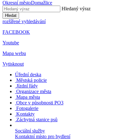
Okresní město
Domažlice
Hledaný výraz
Hledat
rozšířené vyhledávání
FACEBOOK
Youtube
Mapa webu
Vytisknout
Úřední deska
Městská policie
Jízdní řády
Organizace města
Mapa města
Obce v působnosti PO3
Fotogalerie
Kontakty
Záchytná stanice psů
Sociální služby
Kontaktní místo pro bydlení