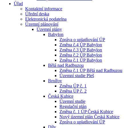
Úřad
Kontaktní informace
Úřední deska
Elektronická podatelna
Územní plánování
Územní plány
Babylon
Zpráva o uplatňování ÚP
Změna č.4 ÚP Babylon
Změna č.3 ÚP Babylon
Změna č.2 ÚP Babylon
Změna č.1 ÚP Babylon
Bělá nad Radbuzou
Změna č.1 ÚP Bělá nad Radbuzou
Územní studie Pleš
Brnířov
Změna ÚP č. 1
Změna ÚP č. 2
Česká Kubice
Územní studie
Regulační plán
Změna č. 1 ÚP Česká Kubice
Nový územní plán Česká Kubice
Zpráva o uplatňování ÚP
Díly