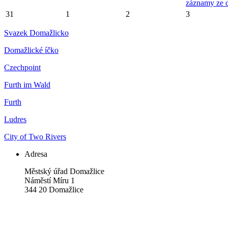
záznamy ze 
31
1
2
3
Svazek Domažlicko
Domažlické íčko
Czechpoint
Furth im Wald
Furth
Ludres
City of Two Rivers
Adresa
Městský úřad Domažlice
Náměstí Míru 1
344 20 Domažlice