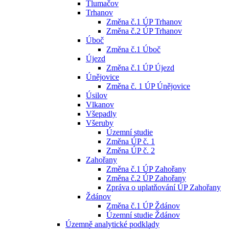
Tlumačov
Trhanov
Změna č.1 ÚP Trhanov
Změna č.2 ÚP Trhanov
Úboč
Změna č.1 Úboč
Újezd
Změna č.1 ÚP Újezd
Únějovice
Změna č. 1 ÚP Únějovice
Úsilov
Vlkanov
Všepadly
Všeruby
Územní studie
Změna ÚP č. 1
Změna ÚP č. 2
Zahořany
Změna č.1 ÚP Zahořany
Změna č.2 ÚP Zahořany
Zpráva o uplatňování ÚP Zahořany
Ždánov
Změna č.1 ÚP Ždánov
Územní studie Ždánov
Územně analytické podklady