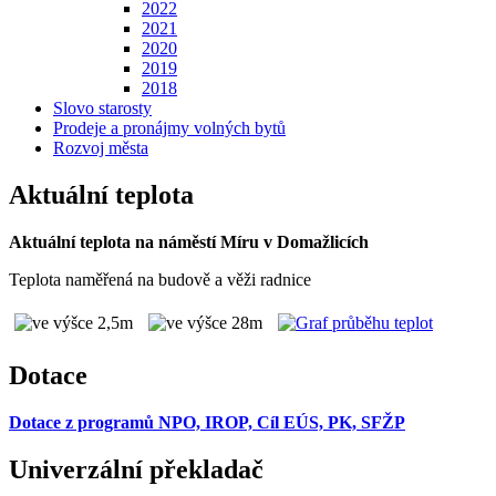
2022
2021
2020
2019
2018
Slovo starosty
Prodeje a pronájmy volných bytů
Rozvoj města
Aktuální teplota
Aktuální teplota na náměstí Míru v Domažlicích
Teplota naměřená na budově a věži radnice
Dotace
Dotace z programů NPO, IROP, Cíl EÚS, PK, SFŽP
Univerzální překladač