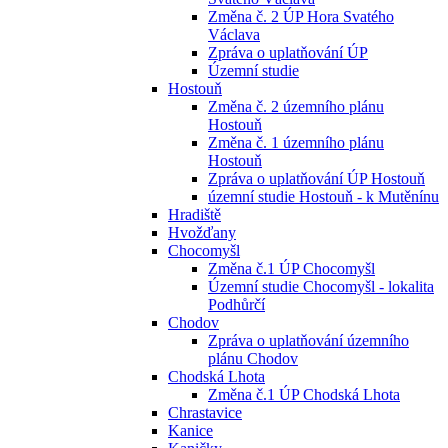
Změna č. 2 ÚP Hora Svatého
Václava
Zpráva o uplatňování ÚP
Územní studie
Hostouň
Změna č. 2 územního plánu
Hostouň
Změna č. 1 územního plánu
Hostouň
Zpráva o uplatňování ÚP Hostouň
územní studie Hostouň - k Mutěnínu
Hradiště
Hvožďany
Chocomyšl
Změna č.1 ÚP Chocomyšl
Územní studie Chocomyšl - lokalita
Podhůrčí
Chodov
Zpráva o uplatňování územního
plánu Chodov
Chodská Lhota
Změna č.1 ÚP Chodská Lhota
Chrastavice
Kanice