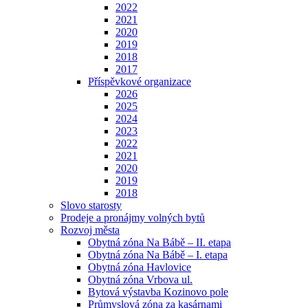
2022
2021
2020
2019
2018
2017
Příspěvkové organizace
2026
2025
2024
2023
2022
2021
2020
2019
2018
Slovo starosty
Prodeje a pronájmy volných bytů
Rozvoj města
Obytná zóna Na Bábě – II. etapa
Obytná zóna Na Bábě – I. etapa
Obytná zóna Havlovice
Obytná zóna Vrbova ul.
Bytová výstavba Kozinovo pole
Průmyslová zóna za kasárnami