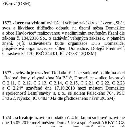
Fišerová(OSM)
1572 -
bere na vědomí
vyhlášení veřejné zakázky s názvem „Sběr,
svoz a likvidace tříděného odpadu na území města Domažlice
a obce Havlovice“ realizovanou v nadlimitním otevřeném řízení dle
zákona č. 134/2016 Sb., o zadávání veřejných zakázek, v platném
znění, jejíž zadavatelem bude organizace DTS Domažlice,
příspěvková organizace, se sídlem Domažlice, Dolejší Předměstí,
Chrastavická 170, PSČ 344 01, IČ 73733113(OSM)
1573 -
schvaluje
uzavření Dodatku č. 1 ke smlouvě o dílo na akci
„Řadové domy, obytná zóna Na Bábě, Domažlice – ulice Javorová
C 2.11, C 2.12, C 2.13, C 2.14, C 2.15, C 2.21, C 2.22, C 2.23
a C 2.24“ uzavřené dne 17.10.2018 mezi městem Domažlice
a společností Lesní stavby, s. r. o., se sídlem Palackého 764, PSČ
340 22, Nýrsko, IČ 64834042 dle předloženého návrhu(OSM)
1574
- schvaluje
uzavření dodatku č. 4 ke kupní smlouvě uzavřené
dne 15.05.2019 mezi městem Domažlice a společností ARBYD CZ