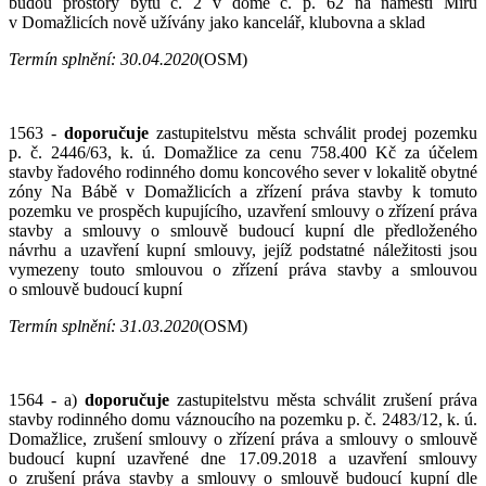
budou prostory bytu č. 2 v domě č. p. 62 na náměstí Míru
v Domažlicích nově užívány jako kancelář, klubovna a sklad
Termín splnění:
30.04.2020
(OSM)
1563 -
doporučuje
zastupitelstvu města schválit prodej pozemku
p. č. 2446/63, k. ú. Domažlice za cenu 758.400 Kč za účelem
stavby řadového rodinného domu koncového sever v lokalitě obytné
zóny Na Bábě v Domažlicích a zřízení práva stavby k tomuto
pozemku ve prospěch kupujícího, uzavření smlouvy o zřízení práva
stavby a smlouvy o smlouvě budoucí kupní dle předloženého
návrhu a uzavření kupní smlouvy, jejíž podstatné náležitosti jsou
vymezeny touto smlouvou o zřízení práva stavby a smlouvou
o smlouvě budoucí kupní
Termín splnění:
31.
03.2020
(OSM)
1564 - a)
doporučuje
zastupitelstvu města schválit zrušení práva
stavby rodinného domu váznoucího na pozemku p. č. 2483/12, k. ú.
Domažlice, zrušení smlouvy o zřízení práva a smlouvy o smlouvě
budoucí kupní uzavřené dne 17.09.2018 a uzavření smlouvy
o zrušení práva stavby a smlouvy o smlouvě budoucí kupní dle