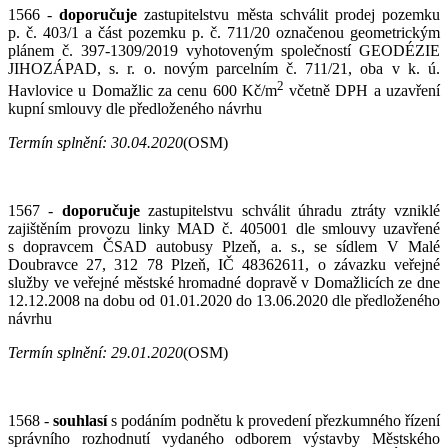
1566 -
doporučuje
zastupitelstvu města schválit prodej pozemku
p. č. 403/1 a část pozemku p. č. 711/20 označenou geometrickým
plánem č. 397-1309/2019 vyhotoveným společností GEODÉZIE
JIHOZÁPAD, s. r. o. novým parcelním č. 711/21, oba v k. ú.
2
Havlovice u Domažlic za cenu 600 Kč/m
včetně DPH a uzavření
kupní smlouvy dle předloženého návrhu
Termín splnění: 30.04.2020
(OSM)
1567 -
doporučuje
zastupitelstvu schválit úhradu ztráty vzniklé
zajištěním provozu linky MAD č. 405001 dle smlouvy uzavřené
s dopravcem ČSAD autobusy Plzeň, a. s., se sídlem V Malé
Doubravce 27, 312 78 Plzeň, IČ 48362611, o závazku veřejné
služby ve veřejné městské hromadné dopravě v Domažlicích ze dne
12.12.2008 na dobu od 01.01.2020 do 13.06.2020 dle předloženého
návrhu
Termín splnění:
2
9.01.2020
(OSM)
1568 -
souhlasí
s podáním podnětu k provedení přezkumného řízení
správního rozhodnutí vydaného odborem výstavby Městského