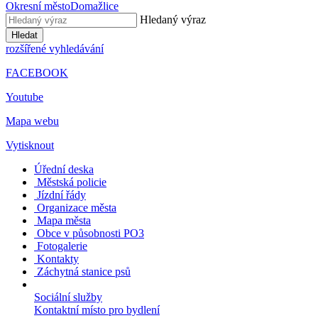
Okresní město
Domažlice
Hledaný výraz
Hledat
rozšířené vyhledávání
FACEBOOK
Youtube
Mapa webu
Vytisknout
Úřední deska
Městská policie
Jízdní řády
Organizace města
Mapa města
Obce v působnosti PO3
Fotogalerie
Kontakty
Záchytná stanice psů
Sociální služby
Kontaktní místo pro bydlení