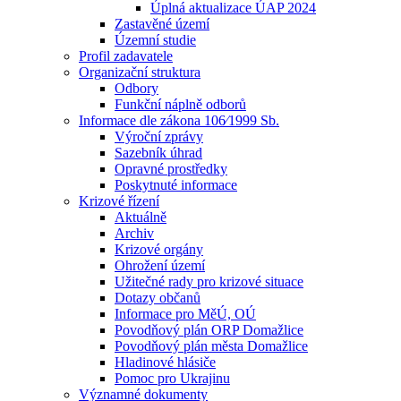
Úplná aktualizace ÚAP 2024
Zastavěné území
Územní studie
Profil zadavatele
Organizační struktura
Odbory
Funkční náplně odborů
Informace dle zákona 106⁄1999 Sb.
Výroční zprávy
Sazebník úhrad
Opravné prostředky
Poskytnuté informace
Krizové řízení
Aktuálně
Archiv
Krizové orgány
Ohrožení území
Užitečné rady pro krizové situace
Dotazy občanů
Informace pro MěÚ, OÚ
Povodňový plán ORP Domažlice
Povodňový plán města Domažlice
Hladinové hlásiče
Pomoc pro Ukrajinu
Významné dokumenty