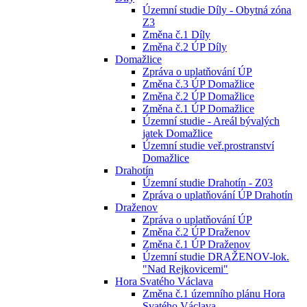
Územní studie Díly - Obytná zóna
Z3
Změna č.1 Díly
Změna č.2 ÚP Díly
Domažlice
Zpráva o uplatňování ÚP
Změna č.3 ÚP Domažlice
Změna č.2 ÚP Domažlice
Změna č.1 ÚP Domažlice
Územní studie - Areál bývalých
jatek Domažlice
Územní studie veř.prostranství
Domažlice
Drahotín
Územní studie Drahotín - Z03
Zpráva o uplatňování ÚP Drahotín
Draženov
Zpráva o uplatňování ÚP
Změna č.2 ÚP Draženov
Změna č.1 ÚP Draženov
Územní studie DRAŽENOV-lok.
"Nad Rejkovicemi"
Hora Svatého Václava
Změna č.1 územního plánu Hora
Svatého Václava