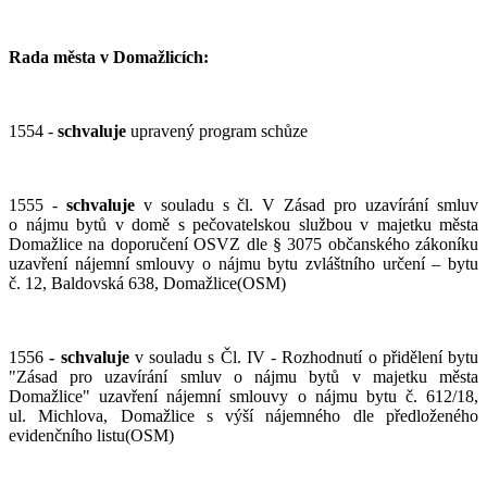
Rada města v Domažlicích:
1554 -
schvaluje
upravený program schůze
1555 -
schvaluje
v souladu s čl. V Zásad pro uzavírání smluv
o nájmu bytů v domě s pečovatelskou službou v majetku města
Domažlice na doporučení OSVZ dle § 3075 občanského zákoníku
uzavření nájemní smlouvy o nájmu bytu zvláštního určení – bytu
č. 12, Baldovská 638, Domažlice(OSM)
1556
- schvaluje
v souladu s Čl. IV - Rozhodnutí o přidělení bytu
"Zásad pro uzavírání smluv o nájmu bytů v majetku města
Domažlice" uzavření nájemní smlouvy o nájmu bytu č. 612/18,
ul. Michlova, Domažlice s výší nájemného dle předloženého
evidenčního listu(OSM)