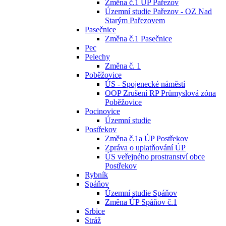
Změna č.1 ÚP Pařezov
Územní studie Pařezov - OZ Nad
Starým Pařezovem
Pasečnice
Změna č.1 Pasečnice
Pec
Pelechy
Změna č. 1
Poběžovice
ÚS - Spojenecké náměstí
OOP Zrušení RP Průmyslová zóna
Poběžovice
Pocinovice
Územní studie
Postřekov
Změna č.1a ÚP Postřekov
Zpráva o uplatňování ÚP
ÚS veřejného prostranství obce
Postřekov
Rybník
Spáňov
Územní studie Spáňov
Změna ÚP Spáňov č.1
Srbice
Stráž