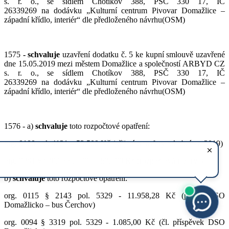
s. r. o., se sídlem Chotíkov 388, PSČ 330 17, IČ
26339269 na dodávku „Kulturní centrum Pivovar Domažlice –
západní křídlo, interiér“ dle předloženého návrhu(OSM)
1575
- schvaluje
uzavření dodatku č. 5 ke kupní smlouvě uzavřené
dne 15.05.2019 mezi městem Domažlice a společností ARBYD CZ
s. r. o., se sídlem Chotíkov 388, PSČ 330 17, IČ
26339269 na dodávku „Kulturní centrum Pivovar Domažlice –
západní křídlo, interiér“ dle předloženého návrhu(OSM)
1576 - a)
schvaluje
toto rozpočtové opatření:
org. 0100 pol. 4121 – 53.500 Kč (přijaté transfery od obcí - r. 2019)
org. 0261 § 6409 pol. 5901 – 53.500 Kč (rozpočtová rezerva)
b)
schvaluje
toto rozpočtové opatření:
org. 0115 § 2143 pol. 5329 - 11.958,28 Kč (přísp. DSO
Domažlicko – bus Čerchov)
org. 0094 § 3319 pol. 5329 - 1.085,00 Kč (čl. příspěvek DSO