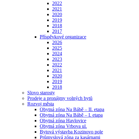
2022
2021
2020
2019
2018
2017
Příspěvkové organizace
2026
2025
2024
2023
2022
2021
2020
2019
2018
Slovo starosty
Prodeje a pronájmy volných bytů
Rozvoj města
Obytná zóna Na Bábě – II. etapa
Obytná zóna Na Bábě – I. etapa
Obytná zóna Havlovice
Obytná zóna Vrbova ul.
Bytová výstavba Kozinovo pole
Průmyslová zóna za kasárnami