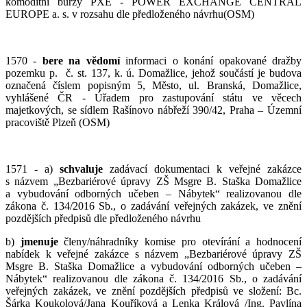
komoditní burzy PXE - POWER EXCHANGE CENTRAL
EUROPE a. s. v rozsahu dle předloženého návrhu(OSM)
1570 -
bere na vědomí
informaci o konání opakované dražby
pozemku p. č. st. 137, k. ú. Domažlice, jehož součástí je budova
označená číslem popisným 5, Město, ul. Branská, Domažlice,
vyhlášené ČR - Úřadem pro zastupování státu ve věcech
majetkových, se sídlem Rašínovo nábřeží 390/42, Praha – Územní
pracoviště Plzeň (OSM)
1571 - a)
schvaluje
zadávací dokumentaci k veřejné zakázce
s názvem „Bezbariérové úpravy ZŠ Msgre B. Staška Domažlice
a vybudování odborných učeben – Nábytek“ realizovanou dle
zákona č. 134/2016 Sb., o zadávání veřejných zakázek, ve znění
pozdějších předpisů dle předloženého návrhu
b)
jmenuje
členy/náhradníky komise pro otevírání a hodnocení
nabídek k veřejné zakázce s názvem „Bezbariérové úpravy ZŠ
Msgre B. Staška Domažlice a vybudování odborných učeben –
Nábytek“ realizovanou dle zákona č. 134/2016 Sb., o zadávání
veřejných zakázek, ve znění pozdějších předpisů ve složení: Bc.
Šárka Koukolová/Jana Kouříková a Lenka Králová /Ing. Pavlína