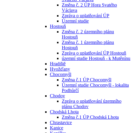
Změna č. 2 ÚP Hora Svatého
Václava
Zpráva o uplatňování ÚP
Územní studie
Hostouň
Změna č. 2 územního plánu
Hostouň
Změna č. 1 územního plánu
Hostouň
Zpráva o uplatňování ÚP Hostouň
územní studie Hostouň - k Mutěnínu
Hradiště
Hvožďany
Chocomyšl
Změna č.1 ÚP Chocomyšl
Územní studie Chocomyšl - lokalita
Podhůrčí
Chodov
Zpráva o uplatňování územního
plánu Chodov
Chodská Lhota
Změna č.1 ÚP Chodská Lhota
Chrastavice
Kanice