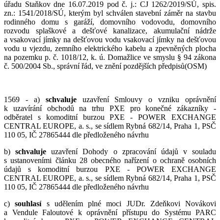
úřadu Staňkov dne 16.07.2019 pod č. j.: CJ 1262/2019/SÚ, spis.
zn.: 1541/2018/SÚ, kterým byl schválen stavební záměr na stavbu
rodinného domu s garáží, domovního vodovodu, domovního
rozvodu splaškové a dešťové kanalizace, akumulační nádrže
a vsakovací jímky na dešťovou vodu vsakovací jímky na dešťovou
vodu u vjezdu, zemního elektrického kabelu a zpevněných plocha
na pozemku p. č. 1018/12, k. ú. Domažlice ve smyslu § 94 zákona
č. 500/2004 Sb., správní řád, ve znění pozdějších předpisů(OSM)
1569 - a)
schvaluje
uzavření Smlouvy o vzniku oprávnění
k uzavírání obchodů na trhu PXE pro konečné zákazníky -
odběratel s komoditní burzou PXE - POWER EXCHANGE
CENTRAL EUROPE, a. s., se sídlem Rybná 682/14, Praha 1, PSČ
110 05, IČ 27865444 dle předloženého návrhu
b)
schvaluje
uzavření Dohody o zpracování údajů v souladu
s ustanoveními článku 28 obecného nařízení o ochraně osobních
údajů s komoditní burzou PXE - POWER EXCHANGE
CENTRAL EUROPE, a. s., se sídlem Rybná 682/14, Praha 1, PSČ
110 05, IČ 27865444 dle předloženého návrhu
c)
souhlasí
s udělením plné moci JUDr. Zdeňkovi Novákovi
a Vendule Faloutové k oprávnění přístupu do Systému PARC