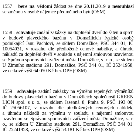
1557
- bere na vědomí
žádost ze dne 20.11.2019 a
nesouhlasí
se změnou v osobě nájemce předmětného bytu(OSM)
1558 -
schvaluje
zadání zakázky na doplnění dveří do šaten a sprch
v budově plaveckého bazénu v Domažlicích fyzické osobě
podnikající Janu Pachlovi, se sídlem Domažlice, PSČ 344 01, IČ
10054031, v rozsahu dle předložené cenové nabídky, a úhradu
nákladů za doplnění dveří v souladu s nájemní smlouvou uzavřenou
se Správou sportovních zařízení města Domažlice, s. r. o., se sídlem
U Zimního stadionu 291, Domažlice, PSČ 344 01, IČ 25241958,
ve celkové výši 64.050 Kč bez DPH(OSM)
1559 -
schvaluje
zadání zakázky na výměnu tepelných výměníků
do budovy plaveckého bazénu v Domažlicích společnosti GREEN
LION spol. s r. o., se sídlem Jasenná 8, Praha 9, PSČ 193 00,
IČ 25056107, v rozsahu dle předložených cenových nabídek,
a úhradu nákladů za výměnu v souladu s nájemní smlouvou
uzavřenou se Správou sportovních zařízení města Domažlice, s. r.
o., se sídlem U Zimního stadionu 291, Domažlice, PSČ 344 01,
IČ 25241958, ve celkové výši 53.181 Kč bez DPH(OSM)