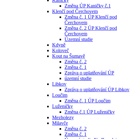
Kaničky
Změna ÚP Kaničky č.1
Klenčí pod Čerchovem
Změna č. 1 ÚP Klenčí pod
Čerchovem
Změna č. 2 ÚP Klenčí pod
Čerchovem
Územní studie
Kdyně
Koloveč
Kout na Šumavě
Změna č. 2
Změna č. 1
Zpráva o uplatňování ÚP
územní studie
Libkov
Zpráva o uplatňování ÚP Libkov
Loučim
Změna č. 1 ÚP Loučim
Luženičky
Změna č.1 ÚP Luženičky
Mezholezy
Milavče
Změna č. 2
Změna č. 1