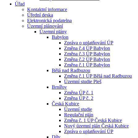
Úřad
Kontaktní informace
Úřední deska
Elektronická podatelna
Územní plánování
Územní plány
Babylon
Zpráva o uplatňování ÚP
Změna č.4 ÚP Babylon
Změna č.3 ÚP Babylon
Změna č.2 ÚP Babylon
Změna č.1 ÚP Babylon
Bělá nad Radbuzou
Změna č.1 ÚP Bělá nad Radbuzou
Územní studie Pleš
Brnířov
Změna ÚP č. 1
Změna ÚP č. 2
Česká Kubice
Územní studie
Regulační plán
Změna č. 1 ÚP Česká Kubice
Nový územní plán Česká Kubice
Zpráva o uplatňování ÚP
Díly