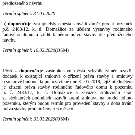
předloženého návrhu
Termín splnění:
31.
03.2020
b)
doporučuje
zastupitelstvu města schválit záměr prodat pozemek
p.č. 2483/12, k. ú. Domažlice za účelem výstavby rodinného
řadového domu a zřídit k němu právo stavby dle předloženého
návrhu
Termín splnění:
10.
02.2020
(OSM)
1565 -
doporučuje
zastupitelstvu města schválit záměr uzavřít
dodatek k existující smlouvě o zřízení práva stavby a smlouvy
o smlouvě budoucí kupní uzavřené dne 31.05.2018, jejíž předmětem
je zřízení práva stavby rodinného řadového domu k pozemku
p. č. 2483/17, k. ú. Domažlice a závazek smluvních stran
za sjednaných podmínek uzavřít kupní smlouvu na prodej tohoto
pozemku, kterým budou termín pro provedení stavby a doba trvání
práva stavby prodlouženy o 6 měsíců
Termín splnění:
31.
01.2020
(OSM)