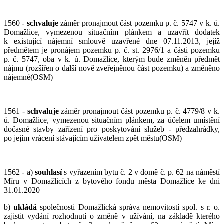
1560 -
schvaluje
záměr pronajmout část pozemku p. č. 5747 v k. ú.
Domažlice, vymezenou situačním plánkem a uzavřít dodatek
k existující nájemní smlouvě uzavřené dne 07.11.2013, jejíž
předmětem je pronájem pozemku p. č. st. 2976/1 a části pozemku
p. č. 5747, oba v k. ú. Domažlice, kterým bude změněn předmět
nájmu (rozšířen o další nově zveřejněnou část pozemku) a změněno
nájemné(OSM)
1561 -
schvaluje
záměr pronajmout část pozemku p. č. 4779/8 v k.
ú. Domažlice, vymezenou situačním plánkem, za účelem umístění
dočasné stavby zařízení pro poskytování služeb - předzahrádky,
po jejím vrácení stávajícím uživatelem zpět městu(OSM)
1562 - a)
souhlasí
s vyřazením bytu č. 2 v domě č. p. 62 na náměstí
Míru v Domažlicích z bytového fondu města Domažlice ke dni
31.01.2020
b)
ukládá
společnosti Domažlická správa nemovitostí spol. s r. o.
zajistit vydání rozhodnutí o změně v užívání, na základě kterého