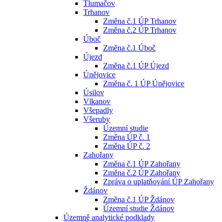
Tlumačov
Trhanov
Změna č.1 ÚP Trhanov
Změna č.2 ÚP Trhanov
Úboč
Změna č.1 Úboč
Újezd
Změna č.1 ÚP Újezd
Únějovice
Změna č. 1 ÚP Únějovice
Úsilov
Vlkanov
Všepadly
Všeruby
Územní studie
Změna ÚP č. 1
Změna ÚP č. 2
Zahořany
Změna č.1 ÚP Zahořany
Změna č.2 ÚP Zahořany
Zpráva o uplatňování ÚP Zahořany
Ždánov
Změna č.1 ÚP Ždánov
Územní studie Ždánov
Územně analytické podklady