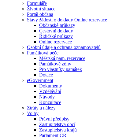
Formuláře
Životní situace
Portál občana
Stavy žádostí o doklady Online rezervace
Občanské průkazy
Cestovní doklady
Řidičské průkazy
Online rezervace
Osobní údaje a ochrana oznamovatelů
Památková péče
Městská pam. rezervace
Památkové zóny
Pro vlastníky památek
Dotace
eGovernment
Dokumenty
Vzdělávání
Návody
Konzultace
Ztráty a nálezy
Volby
Právní předpisy
Zastupitelstva obcí
Zastupitelstva krajů
Parlament ČR