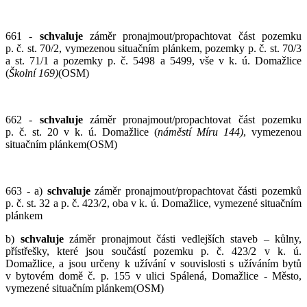
661 -
schvaluje
záměr pronajmout/propachtovat část pozemku
p. č. st. 70/2, vymezenou situačním plánkem, pozemky p. č. st. 70/3
a st. 71/1 a pozemky p. č. 5498 a 5499, vše v k. ú. Domažlice
(
Školní 169)
(OSM)
662 -
schvaluje
záměr pronajmout/propachtovat část pozemku
p. č. st. 20 v k. ú. Domažlice (
náměstí Míru 144)
, vymezenou
situačním plánkem(OSM)
663 - a)
schvaluje
záměr pronajmout/propachtovat části pozemků
p. č. st. 32 a p. č. 423/2, oba v k. ú. Domažlice, vymezené situačním
plánkem
b)
schvaluje
záměr pronajmout části vedlejších staveb – kůlny,
přístřešky, které jsou součástí pozemku p. č. 423/2 v k. ú.
Domažlice, a jsou určeny k užívání v souvislosti s užíváním bytů
v bytovém domě č. p. 155 v ulici Spálená, Domažlice - Město,
vymezené situačním plánkem(OSM)