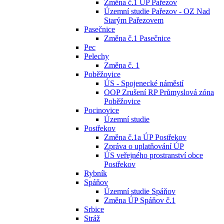
Změna č.1 ÚP Pařezov
Územní studie Pařezov - OZ Nad
Starým Pařezovem
Pasečnice
Změna č.1 Pasečnice
Pec
Pelechy
Změna č. 1
Poběžovice
ÚS - Spojenecké náměstí
OOP Zrušení RP Průmyslová zóna
Poběžovice
Pocinovice
Územní studie
Postřekov
Změna č.1a ÚP Postřekov
Zpráva o uplatňování ÚP
ÚS veřejného prostranství obce
Postřekov
Rybník
Spáňov
Územní studie Spáňov
Změna ÚP Spáňov č.1
Srbice
Stráž