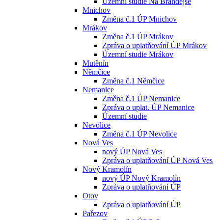
Územní studie Na Brandejse
Mnichov
Změna č.1 ÚP Mnichov
Mrákov
Změna č.1 ÚP Mrákov
Zpráva o uplatňování ÚP Mrákov
Územní studie Mrákov
Mutěnín
Němčice
Změna č.1 Němčice
Nemanice
Změna č.1 ÚP Nemanice
Zpráva o uplat. ÚP Nemanice
Územní studie
Nevolice
Změna č.1 ÚP Nevolice
Nová Ves
nový ÚP Nová Ves
Zpráva o uplatňování ÚP Nová Ves
Nový Kramolín
nový ÚP Nový Kramolín
Zpráva o uplatňování ÚP
Otov
Zpráva o uplatňování ÚP
Pařezov