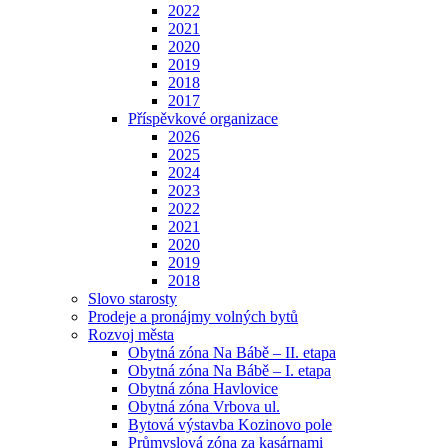
2022
2021
2020
2019
2018
2017
Příspěvkové organizace
2026
2025
2024
2023
2022
2021
2020
2019
2018
Slovo starosty
Prodeje a pronájmy volných bytů
Rozvoj města
Obytná zóna Na Bábě – II. etapa
Obytná zóna Na Bábě – I. etapa
Obytná zóna Havlovice
Obytná zóna Vrbova ul.
Bytová výstavba Kozinovo pole
Průmyslová zóna za kasárnami