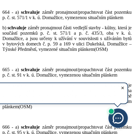
664 - a)
schvaluje
záměr pronajmout/propachtovat část pozemku
p. č. st. 571/1 v k. ú. Domažlice, vymezenou situačním plánkem
b)
schvaluje
záměr pronajmout části vedlejší stavby - kůlny, která je
součástí pozemků p. č. st. 571/1 a p. č. 435/3, oba v k. ú.
Domažlice, a jsou určeny k užívání v souvislosti s užíváním bytů
v bytových domech č. p. 59 a 169 v ulici Dukelská, Domažlice –
Týnské Předměstí, vymezené situačním plánkem(OSM)
665 - a)
schvaluje
záměr pronajmout/propachtovat část pozemku
p. č. st. 91 v k. ú. Domažlice, vymezenou situačním plánkem
b)
schvaluje
záměr pronajmout části vedlejší stavby – kůlny, která je
součástí pozemku p. č. st. 91 v k. ú. Domažlice, a je určena
k užívání v souvislosti s užíváním bytů v bytovém domě
č. p. 61 na náměstí Míru, Domažlice - Město, vymezené situačním
plánkem(OSM)
666 - a)
schvaluje
záměr pronajmout/propachtovat část pozemku
p. č. st. 95 v k. ú. Domažlice, vymezenou situačním plánkem