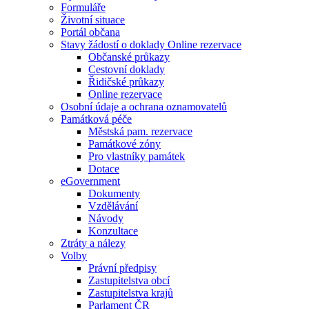
Formuláře
Životní situace
Portál občana
Stavy žádostí o doklady Online rezervace
Občanské průkazy
Cestovní doklady
Řidičské průkazy
Online rezervace
Osobní údaje a ochrana oznamovatelů
Památková péče
Městská pam. rezervace
Památkové zóny
Pro vlastníky památek
Dotace
eGovernment
Dokumenty
Vzdělávání
Návody
Konzultace
Ztráty a nálezy
Volby
Právní předpisy
Zastupitelstva obcí
Zastupitelstva krajů
Parlament ČR