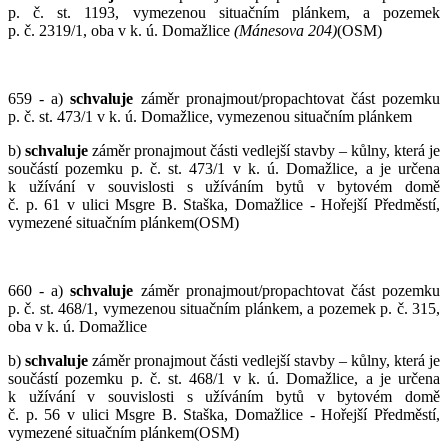
p. č. st. 1193, vymezenou situačním plánkem, a pozemek
p. č. 2319/1, oba v k. ú. Domažlice
(Mánesova 204)
(OSM)
659 - a)
schvaluje
záměr pronajmout/propachtovat část pozemku
p. č. st. 473/1 v k. ú. Domažlice, vymezenou situačním plánkem
b)
schvaluje
záměr pronajmout části vedlejší stavby – kůlny, která je
součástí pozemku p. č. st. 473/1 v k. ú. Domažlice, a je určena
k užívání v souvislosti s užíváním bytů v bytovém domě
č. p. 61 v ulici Msgre B. Staška, Domažlice - Hořejší Předměstí,
vymezené situačním plánkem(OSM)
660 - a)
schvaluje
záměr pronajmout/propachtovat část pozemku
p. č. st. 468/1, vymezenou situačním plánkem, a pozemek p. č. 315,
oba v k. ú. Domažlice
b)
schvaluje
záměr pronajmout části vedlejší stavby – kůlny, která je
součástí pozemku p. č. st. 468/1 v k. ú. Domažlice, a je určena
k užívání v souvislosti s užíváním bytů v bytovém domě
č. p. 56 v ulici Msgre B. Staška, Domažlice - Hořejší Předměstí,
vymezené situačním plánkem(OSM)