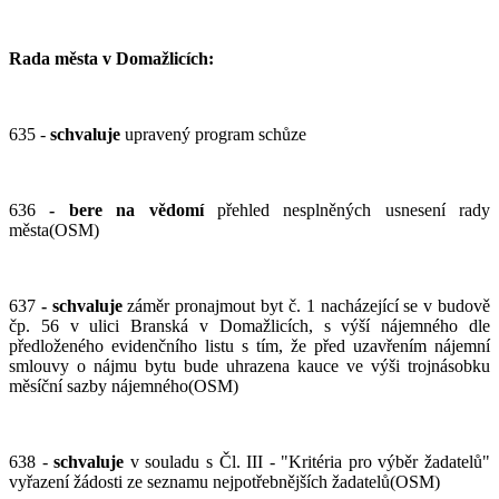
Rada města v Domažlicích:
635 -
schvaluje
upravený program schůze
636
-
bere na vědomí
přehled nesplněných usnesení rady
města(OSM)
637
- schvaluje
záměr pronajmout byt č. 1 nacházející se v budově
čp. 56 v ulici Branská v Domažlicích, s výší nájemného dle
předloženého evidenčního listu s tím, že před uzavřením nájemní
smlouvy o nájmu bytu bude uhrazena kauce ve výši trojnásobku
měsíční sazby nájemného(OSM)
638 -
schvaluje
v souladu s Čl. III - "Kritéria pro výběr žadatelů"
vyřazení žádosti ze seznamu nejpotřebnějších žadatelů(OSM)