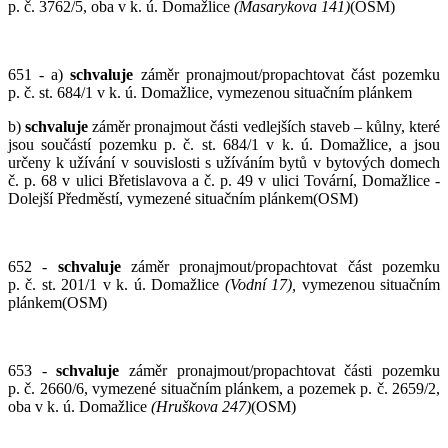
p. č. 3762/5, oba v k. ú. Domažlice
(Masarykova 141)
(OSM)
651 - a)
schvaluje
záměr pronajmout/propachtovat část pozemku
p. č. st. 684/1 v k. ú. Domažlice, vymezenou situačním plánkem
b)
schvaluje
záměr pronajmout části vedlejších staveb – kůlny, které
jsou součástí pozemku p. č. st. 684/1 v k. ú. Domažlice, a jsou
určeny k užívání v souvislosti s užíváním bytů v bytových domech
č. p. 68 v ulici Břetislavova a č. p. 49 v ulici Tovární, Domažlice -
Dolejší Předměstí, vymezené situačním plánkem(OSM)
652 -
schvaluje
záměr pronajmout/propachtovat část pozemku
p. č. st. 201/1 v k. ú. Domažlice
(Vodní 17),
vymezenou situačním
plánkem(OSM)
653 -
schvaluje
záměr pronajmout/propachtovat části pozemku
p. č. 2660/6, vymezené situačním plánkem, a pozemek p. č. 2659/2,
oba v k. ú. Domažlice
(Hruškova 247)
(OSM)