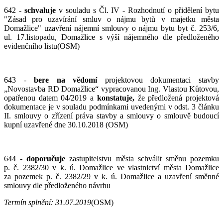
642
- schvaluje
v souladu s Čl. IV - Rozhodnutí o přidělení bytu
"Zásad pro uzavírání smluv o nájmu bytů v majetku města
Domažlice" uzavření nájemní smlouvy o nájmu bytu byt č. 253/6,
ul. 17.listopadu, Domažlice s výší nájemného dle předloženého
evidenčního listu(OSM)
643 -
bere na vědomí
projektovou dokumentaci stavby
„Novostavba RD Domažlice“ vypracovanou Ing. Vlastou Kůtovou,
opatřenou datem 04/2019 a
konstatuje,
že předložená projektová
dokumentace je v souladu podmínkami uvedenými v odst. 3 článku
II. smlouvy o zřízení práva stavby a smlouvy o smlouvě budoucí
kupní uzavřené dne 30.10.2018 (OSM)
644
-
doporučuje
zastupitelstvu města schválit směnu pozemku
p. č. 2382/30 v k. ú. Domažlice ve vlastnictví města Domažlice
za pozemek p. č. 2382/29 v k. ú. Domažlice a uzavření směnné
smlouvy dle předloženého návrhu
Termín splnění: 31.07.2019
(OSM)