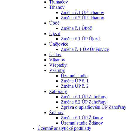
Tlumačov
Trhanov
Změna č.1 ÚP Trhanov
Změna č.2 ÚP Trhanov
Úboč
Změna č.1 Úboč
Újezd
Změna č.1 ÚP Újezd
Únějovice
Změna č. 1 ÚP Únějovice
Úsilov
Vlkanov
Všepadly
Všeruby
Územní studie
Změna ÚP č. 1
Změna ÚP č. 2
Zahořany
Změna č.1 ÚP Zahořany
Změna č.2 ÚP Zahořany
Zpráva o uplatňování ÚP Zahořany
Ždánov
Změna č.1 ÚP Ždánov
Územní studie Ždánov
Územně analytické podklady