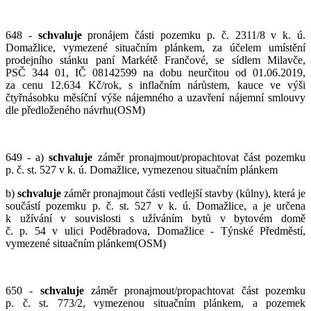
648 -
schvaluje
pronájem části pozemku p. č. 2311/8 v k. ú.
Domažlice, vymezené situačním plánkem, za účelem umístění
prodejního stánku paní Markétě Frančové, se sídlem Milavče,
PSČ 344 01, IČ 08142599 na dobu neurčitou od 01.06.2019,
za cenu 12.634 Kč/rok, s inflačním nárůstem, kauce ve výši
čtyřnásobku měsíční výše nájemného a uzavření nájemní smlouvy
dle předloženého návrhu(OSM)
649 - a)
schvaluje
záměr pronajmout/propachtovat část pozemku
p. č. st. 527 v k. ú. Domažlice, vymezenou situačním plánkem
b)
schvaluje
záměr pronajmout části vedlejší stavby (kůlny), která je
součástí pozemku p. č. st. 527 v k. ú. Domažlice, a je určena
k užívání v souvislosti s užíváním bytů v bytovém domě
č. p. 54 v ulici Poděbradova, Domažlice - Týnské Předměstí,
vymezené situačním plánkem(OSM)
650 -
schvaluje
záměr pronajmout/propachtovat část pozemku
p. č. st. 773/2, vymezenou situačním plánkem, a pozemek