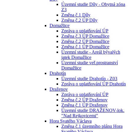
Územní studie Díly - Obytná zóna
Z3
Změna č.1 Díly
Změna č.2 ÚP Díly
Domažlice
Zpráva o uplatňování ÚP
Změna č.3 ÚP Domažlice
Změna č.2 ÚP Domažlice
Změna č.1 ÚP Domažlice
Územní studie - Areál bývalých
jatek Domažlice
Územní studie veř.prostranství
Domažlice
Drahotín
Územní studie Drahotín - Z03
Zpráva o uplatňování ÚP Drahotín
Draženov
Zpráva o uplatňování ÚP
Změna č.2 ÚP Draženov
Změna č.1 ÚP Draženov
Územní studie DRAŽENOV-lok.
"Nad Rejkovicemi"
Hora Svatého Václava
Změna č.1 územního plánu Hora
Svatého Václava