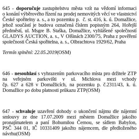
645 -
doporučuje
zastupitelstvu města vzít na vědomí informaci
o konání výběrového řízení na prodej nemovitých věcí ve vlastnictví
České spořitelny a. s., a to pozemku p. č. st. 416, k. ú. Domažlice,
jehož součástí je budova označená číslem popisným 264, Hořejší
předměstí, ul. Msgre B. Staška, Domažlice, vyhlášené společností
GLADYS AUCTION, a. s., V Olšinách 2300/75, Praha z pověření
společnosti Česká spořitelna, a. s., Olbrachtova 1929/62, Praha
Termín splnění: 22.05.2019
(OSM)
646 -
nesouhlasí
s vyhrazením parkovacího místa pro držitele ZTP
na veřejném parkovišti v ul. Michlova mezi vchody
čp. 627 a 628 v Domažlicích, na pozemku p. č.2311/43, k. ú.
Domažlice po dobu platnosti průkazu ZTP(OSM)
647 -
schvaluje
uzavření dohody o ukončení nájmu dle nájemní
smlouvy ze dne 17.07.2009 mezi městem Domažlice jakožto
pronajímatelem a paní Bohumilou Černou, se sídlem Babylon,
PSČ 344 01, IČ 10331409 jakožto nájemcem, dle předloženého
návrhu(OSM)