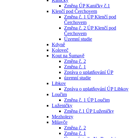
Kaničky
Změna ÚP Kaničky č.1
Klenčí pod Čerchovem
Změna č. 1 ÚP Klenčí pod
Čerchovem
Změna č. 2 ÚP Klenčí pod
Čerchovem
Územní studie
Kdyně
Koloveč
Kout na Šumavě
Změna č. 2
Změna č. 1
Zpráva o uplatňování ÚP
územní studie
Libkov
Zpráva o uplatňování ÚP Libkov
Loučim
Změna č. 1 ÚP Loučim
Luženičky
Změna č.1 ÚP Luženičky
Mezholezy
Milavče
Změna č. 2
Změna č. 1