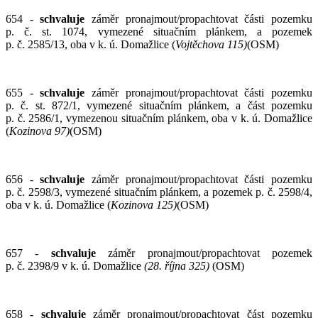
654 -
schvaluje
záměr pronajmout/propachtovat části pozemku
p. č. st. 1074, vymezené situačním plánkem, a pozemek
p. č. 2585/13, oba v k. ú. Domažlice (
Vojtěchova 115)
(OSM)
655 -
schvaluje
záměr pronajmout/propachtovat části pozemku
p. č. st. 872/1, vymezené situačním plánkem, a část pozemku
p. č. 2586/1, vymezenou situačním plánkem, oba v k. ú. Domažlice
(
Kozinova 97)
(OSM)
656 -
schvaluje
záměr pronajmout/propachtovat části pozemku
p. č. 2598/3, vymezené situačním plánkem, a pozemek p. č. 2598/4,
oba v k. ú. Domažlice (
Kozinova 125)
(OSM)
657 -
schvaluje
záměr pronajmout/propachtovat pozemek
p. č. 2398/9 v k. ú. Domažlice
(28. října 325)
(OSM)
658 -
schvaluje
záměr pronajmout/propachtovat část pozemku