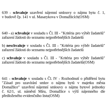
639 -
schvaluje
uzavření nájemní smlouvy o nájmu bytu č. 1,
v budově čp. 141 v ul. Masarykova v Domažlicích(OSM)
640
-
a)
schvaluje
v souladu s Čl. III - "Kritéria pro výběr žadatelů"
zařazení žádosti do seznamu nejpotřebnějších žadatelů
b)
neschvaluje
v souladu s Čl. III - "Kritéria pro výběr žadatelů"
zařazení žádosti do seznamu nejpotřebnějších žadatelů
c)
schvaluje
v souladu s Čl. III - "Kritéria pro výběr žadatelů"
zařazení žádosti do seznamu nejpotřebnějších žadatelů(OSM)
641
-
schvaluje
v souladu s Čl. IV - Rozhodnutí o přidělení bytu
"Zásad pro uzavírání smluv o nájmu bytů v majetku města
Domažlice" uzavření nájemní smlouvy o nájmu bytové jednotky
č. 62/1, ul. náměstí Míru, Domažlice s výší nájemného dle
předloženého evidenčního listu(OSM)