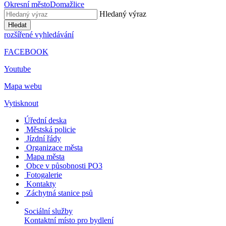
Okresní město
Domažlice
Hledaný výraz
Hledat
rozšířené vyhledávání
FACEBOOK
Youtube
Mapa webu
Vytisknout
Úřední deska
Městská policie
Jízdní řády
Organizace města
Mapa města
Obce v působnosti PO3
Fotogalerie
Kontakty
Záchytná stanice psů
Sociální služby
Kontaktní místo pro bydlení