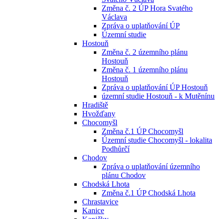
Změna č. 2 ÚP Hora Svatého
Václava
Zpráva o uplatňování ÚP
Územní studie
Hostouň
Změna č. 2 územního plánu
Hostouň
Změna č. 1 územního plánu
Hostouň
Zpráva o uplatňování ÚP Hostouň
územní studie Hostouň - k Mutěnínu
Hradiště
Hvožďany
Chocomyšl
Změna č.1 ÚP Chocomyšl
Územní studie Chocomyšl - lokalita
Podhůrčí
Chodov
Zpráva o uplatňování územního
plánu Chodov
Chodská Lhota
Změna č.1 ÚP Chodská Lhota
Chrastavice
Kanice