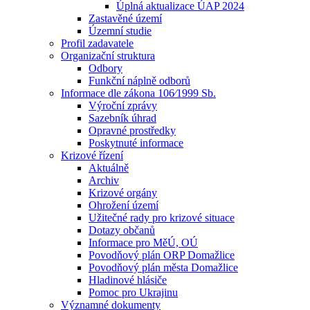
Úplná aktualizace ÚAP 2024
Zastavěné území
Územní studie
Profil zadavatele
Organizační struktura
Odbory
Funkční náplně odborů
Informace dle zákona 106⁄1999 Sb.
Výroční zprávy
Sazebník úhrad
Opravné prostředky
Poskytnuté informace
Krizové řízení
Aktuálně
Archiv
Krizové orgány
Ohrožení území
Užitečné rady pro krizové situace
Dotazy občanů
Informace pro MěÚ, OÚ
Povodňový plán ORP Domažlice
Povodňový plán města Domažlice
Hladinové hlásiče
Pomoc pro Ukrajinu
Významné dokumenty