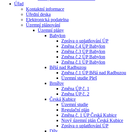
Úřad
Kontaktní informace
Úřední deska
Elektronická podatelna
Územní plánování
Územní plány
Babylon
Zpráva o uplatňování ÚP
Změna č.4 ÚP Babylon
Změna č.3 ÚP Babylon
Změna č.2 ÚP Babylon
Změna č.1 ÚP Babylon
Bělá nad Radbuzou
Změna č.1 ÚP Bělá nad Radbuzou
Územní studie Pleš
Brnířov
Změna ÚP č. 1
Změna ÚP č. 2
Česká Kubice
Územní studie
Regulační plán
Změna č. 1 ÚP Česká Kubice
Nový územní plán Česká Kubice
Zpráva o uplatňování ÚP
Díly