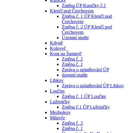
Kaničky
Změna ÚP Kaničky č.1
Klenčí pod Čerchovem
Změna č. 1 ÚP Klenčí pod
Čerchovem
Změna č. 2 ÚP Klenčí pod
Čerchovem
Územní studie
Kdyně
Koloveč
Kout na Šumavě
Změna č. 2
Změna č. 1
Zpráva o uplatňování ÚP
územní studie
Libkov
Zpráva o uplatňování ÚP Libkov
Loučim
Změna č. 1 ÚP Loučim
Luženičky
Změna č.1 ÚP Luženičky
Mezholezy
Milavče
Změna č. 2
Změna č. 1