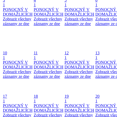
3
4
5
6
1
1
1
1
PONOCNÝ V
PONOCNÝ V
PONOCNÝ V
PONOCNÝ
DOMAŽLICÍCH
DOMAŽLICÍCH
DOMAŽLICÍCH
DOMAŽLIC
Zobrazit všechny
Zobrazit všechny
Zobrazit všechny
Zobrazit vše
záznamy ze dne
záznamy ze dne
záznamy ze dne
záznamy ze 
10
11
12
13
1
1
1
1
PONOCNÝ V
PONOCNÝ V
PONOCNÝ V
PONOCNÝ
DOMAŽLICÍCH
DOMAŽLICÍCH
DOMAŽLICÍCH
DOMAŽLIC
Zobrazit všechny
Zobrazit všechny
Zobrazit všechny
Zobrazit vše
záznamy ze dne
záznamy ze dne
záznamy ze dne
záznamy ze 
17
18
19
20
1
1
1
1
PONOCNÝ V
PONOCNÝ V
PONOCNÝ V
PONOCNÝ
DOMAŽLICÍCH
DOMAŽLICÍCH
DOMAŽLICÍCH
DOMAŽLIC
Zobrazit všechny
Zobrazit všechny
Zobrazit všechny
Zobrazit vše