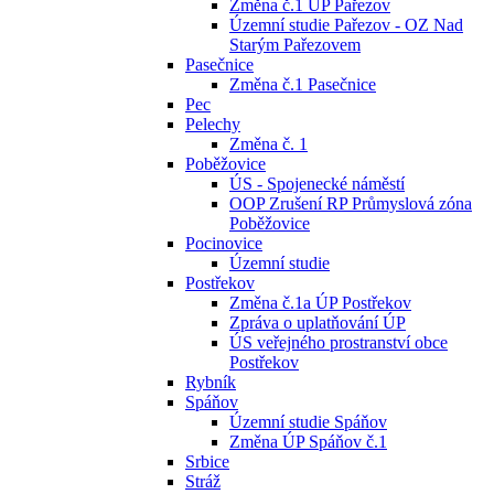
Změna č.1 ÚP Pařezov
Územní studie Pařezov - OZ Nad
Starým Pařezovem
Pasečnice
Změna č.1 Pasečnice
Pec
Pelechy
Změna č. 1
Poběžovice
ÚS - Spojenecké náměstí
OOP Zrušení RP Průmyslová zóna
Poběžovice
Pocinovice
Územní studie
Postřekov
Změna č.1a ÚP Postřekov
Zpráva o uplatňování ÚP
ÚS veřejného prostranství obce
Postřekov
Rybník
Spáňov
Územní studie Spáňov
Změna ÚP Spáňov č.1
Srbice
Stráž