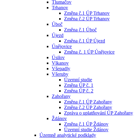
Tlumačov
Trhanov
Změna č.1 ÚP Trhanov
Změna č.2 ÚP Trhanov
Úboč
Změna č.1 Úboč
Újezd
Změna č.1 ÚP Újezd
Únějovice
Změna č. 1 ÚP Únějovice
Úsilov
Vlkanov
Všepadly
Všeruby
Územní studie
Změna ÚP č. 1
Změna ÚP č. 2
Zahořany
Změna č.1 ÚP Zahořany
Změna č.2 ÚP Zahořany
Zpráva o uplatňování ÚP Zahořany
Ždánov
Změna č.1 ÚP Ždánov
Územní studie Ždánov
Územně analytické podklady