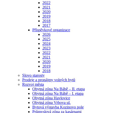
2022
2021
2020
2019
2018
2017
Příspěvkové organizace
2026
2025
2024
2023
2022
2021
2020
2019
2018
Slovo starosty
Prodeje a pronájmy volných bytů
Rozvoj města
Obytná zóna Na Bábě – II. etapa
Obytná zóna Na Bábě – I. etapa
Obytná zóna Havlovice
Obytná zóna Vrbova ul.
Bytová výstavba Kozinovo pole
Průmyslová zóna za kasárnami