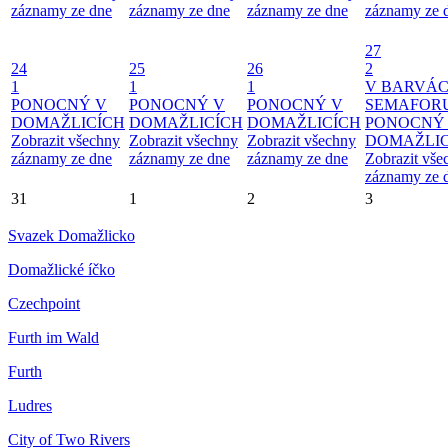
záznamy ze dne
záznamy ze dne
záznamy ze dne
záznamy ze 
27
24
25
26
2
1
1
1
V BARVÁ
PONOCNÝ V
PONOCNÝ V
PONOCNÝ V
SEMAFOR
DOMAŽLICÍCH
DOMAŽLICÍCH
DOMAŽLICÍCH
PONOCNÝ
Zobrazit všechny
Zobrazit všechny
Zobrazit všechny
DOMAŽLIC
záznamy ze dne
záznamy ze dne
záznamy ze dne
Zobrazit vše
záznamy ze 
31
1
2
3
Svazek Domažlicko
Domažlické íčko
Czechpoint
Furth im Wald
Furth
Ludres
City of Two Rivers