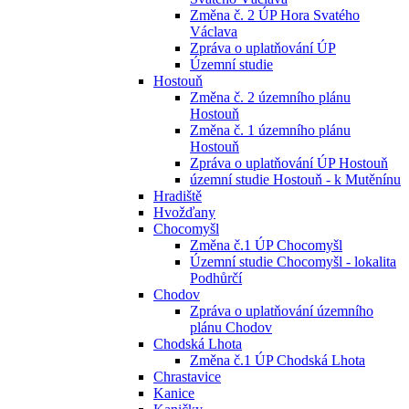
Změna č. 2 ÚP Hora Svatého
Václava
Zpráva o uplatňování ÚP
Územní studie
Hostouň
Změna č. 2 územního plánu
Hostouň
Změna č. 1 územního plánu
Hostouň
Zpráva o uplatňování ÚP Hostouň
územní studie Hostouň - k Mutěnínu
Hradiště
Hvožďany
Chocomyšl
Změna č.1 ÚP Chocomyšl
Územní studie Chocomyšl - lokalita
Podhůrčí
Chodov
Zpráva o uplatňování územního
plánu Chodov
Chodská Lhota
Změna č.1 ÚP Chodská Lhota
Chrastavice
Kanice