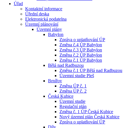
Úřad
Kontaktní informace
Úřední deska
Elektronická podatelna
Územní plánování
Územní plány
Babylon
Zpráva o uplatňování ÚP
Změna č.4 ÚP Babylon
Změna č.3 ÚP Babylon
Změna č.2 ÚP Babylon
Změna č.1 ÚP Babylon
Bělá nad Radbuzou
Změna č.1 ÚP Bělá nad Radbuzou
Územní studie Pleš
Brnířov
Změna ÚP č. 1
Změna ÚP č. 2
Česká Kubice
Územní studie
Regulační plán
Změna č. 1 ÚP Česká Kubice
Nový územní plán Česká Kubice
Zpráva o uplatňování ÚP
Díly