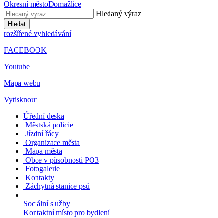
Okresní město
Domažlice
Hledaný výraz
Hledat
rozšířené vyhledávání
FACEBOOK
Youtube
Mapa webu
Vytisknout
Úřední deska
Městská policie
Jízdní řády
Organizace města
Mapa města
Obce v působnosti PO3
Fotogalerie
Kontakty
Záchytná stanice psů
Sociální služby
Kontaktní místo pro bydlení