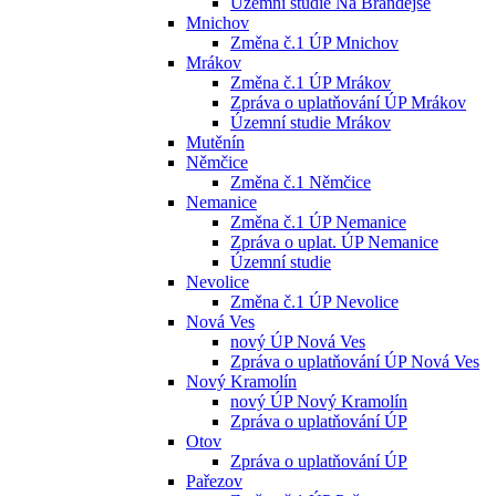
Územní studie Na Brandejse
Mnichov
Změna č.1 ÚP Mnichov
Mrákov
Změna č.1 ÚP Mrákov
Zpráva o uplatňování ÚP Mrákov
Územní studie Mrákov
Mutěnín
Němčice
Změna č.1 Němčice
Nemanice
Změna č.1 ÚP Nemanice
Zpráva o uplat. ÚP Nemanice
Územní studie
Nevolice
Změna č.1 ÚP Nevolice
Nová Ves
nový ÚP Nová Ves
Zpráva o uplatňování ÚP Nová Ves
Nový Kramolín
nový ÚP Nový Kramolín
Zpráva o uplatňování ÚP
Otov
Zpráva o uplatňování ÚP
Pařezov