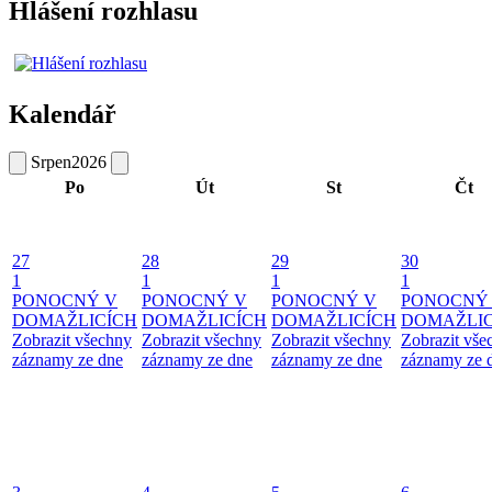
Hlášení rozhlasu
Kalendář
Srpen
2026
Po
Út
St
Čt
27
28
29
30
1
1
1
1
PONOCNÝ V
PONOCNÝ V
PONOCNÝ V
PONOCNÝ
DOMAŽLICÍCH
DOMAŽLICÍCH
DOMAŽLICÍCH
DOMAŽLIC
Zobrazit všechny
Zobrazit všechny
Zobrazit všechny
Zobrazit vše
záznamy ze dne
záznamy ze dne
záznamy ze dne
záznamy ze 