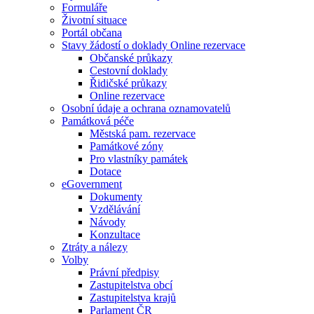
Formuláře
Životní situace
Portál občana
Stavy žádostí o doklady Online rezervace
Občanské průkazy
Cestovní doklady
Řidičské průkazy
Online rezervace
Osobní údaje a ochrana oznamovatelů
Památková péče
Městská pam. rezervace
Památkové zóny
Pro vlastníky památek
Dotace
eGovernment
Dokumenty
Vzdělávání
Návody
Konzultace
Ztráty a nálezy
Volby
Právní předpisy
Zastupitelstva obcí
Zastupitelstva krajů
Parlament ČR