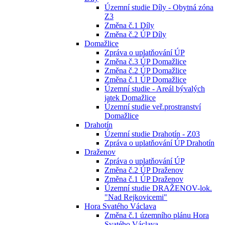
Územní studie Díly - Obytná zóna
Z3
Změna č.1 Díly
Změna č.2 ÚP Díly
Domažlice
Zpráva o uplatňování ÚP
Změna č.3 ÚP Domažlice
Změna č.2 ÚP Domažlice
Změna č.1 ÚP Domažlice
Územní studie - Areál bývalých
jatek Domažlice
Územní studie veř.prostranství
Domažlice
Drahotín
Územní studie Drahotín - Z03
Zpráva o uplatňování ÚP Drahotín
Draženov
Zpráva o uplatňování ÚP
Změna č.2 ÚP Draženov
Změna č.1 ÚP Draženov
Územní studie DRAŽENOV-lok.
"Nad Rejkovicemi"
Hora Svatého Václava
Změna č.1 územního plánu Hora
Svatého Václava