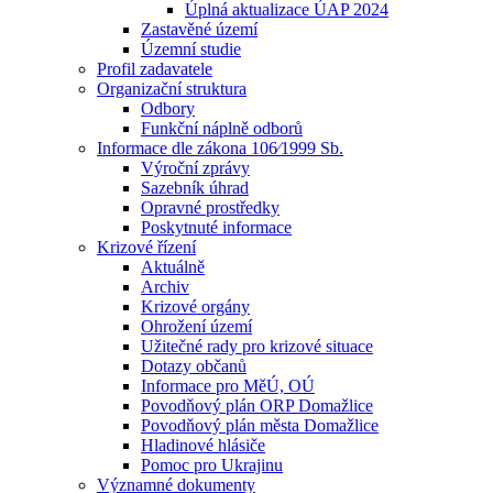
Úplná aktualizace ÚAP 2024
Zastavěné území
Územní studie
Profil zadavatele
Organizační struktura
Odbory
Funkční náplně odborů
Informace dle zákona 106⁄1999 Sb.
Výroční zprávy
Sazebník úhrad
Opravné prostředky
Poskytnuté informace
Krizové řízení
Aktuálně
Archiv
Krizové orgány
Ohrožení území
Užitečné rady pro krizové situace
Dotazy občanů
Informace pro MěÚ, OÚ
Povodňový plán ORP Domažlice
Povodňový plán města Domažlice
Hladinové hlásiče
Pomoc pro Ukrajinu
Významné dokumenty