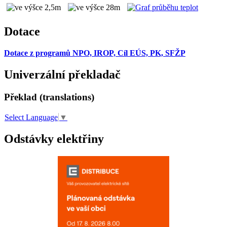
Dotace
Dotace z programů NPO, IROP, Cíl EÚS, PK, SFŽP
Univerzální překladač
Překlad (translations)
Select Language
▼
Odstávky elektřiny