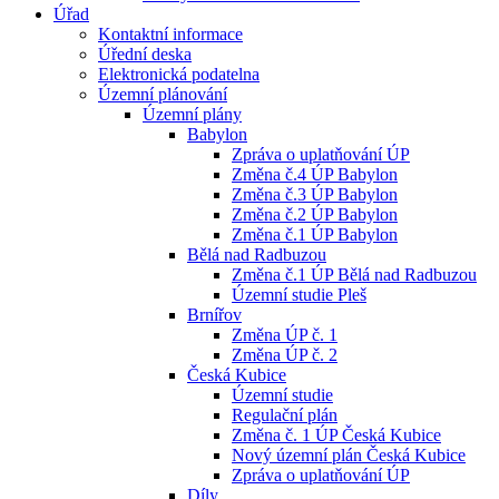
Úřad
Kontaktní informace
Úřední deska
Elektronická podatelna
Územní plánování
Územní plány
Babylon
Zpráva o uplatňování ÚP
Změna č.4 ÚP Babylon
Změna č.3 ÚP Babylon
Změna č.2 ÚP Babylon
Změna č.1 ÚP Babylon
Bělá nad Radbuzou
Změna č.1 ÚP Bělá nad Radbuzou
Územní studie Pleš
Brnířov
Změna ÚP č. 1
Změna ÚP č. 2
Česká Kubice
Územní studie
Regulační plán
Změna č. 1 ÚP Česká Kubice
Nový územní plán Česká Kubice
Zpráva o uplatňování ÚP
Díly