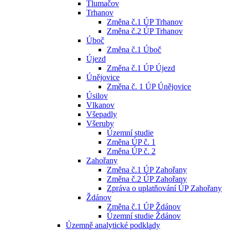
Tlumačov
Trhanov
Změna č.1 ÚP Trhanov
Změna č.2 ÚP Trhanov
Úboč
Změna č.1 Úboč
Újezd
Změna č.1 ÚP Újezd
Únějovice
Změna č. 1 ÚP Únějovice
Úsilov
Vlkanov
Všepadly
Všeruby
Územní studie
Změna ÚP č. 1
Změna ÚP č. 2
Zahořany
Změna č.1 ÚP Zahořany
Změna č.2 ÚP Zahořany
Zpráva o uplatňování ÚP Zahořany
Ždánov
Změna č.1 ÚP Ždánov
Územní studie Ždánov
Územně analytické podklady