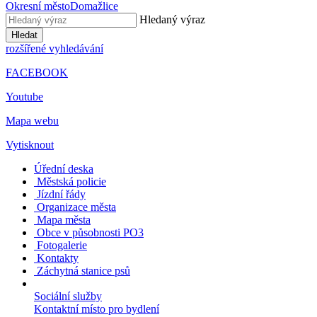
Okresní město
Domažlice
Hledaný výraz
Hledat
rozšířené vyhledávání
FACEBOOK
Youtube
Mapa webu
Vytisknout
Úřední deska
Městská policie
Jízdní řády
Organizace města
Mapa města
Obce v působnosti PO3
Fotogalerie
Kontakty
Záchytná stanice psů
Sociální služby
Kontaktní místo pro bydlení