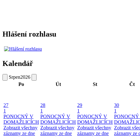
Hlášení rozhlasu
Kalendář
Srpen
2026
Po
Út
St
Čt
27
28
29
30
1
1
1
1
PONOCNÝ V
PONOCNÝ V
PONOCNÝ V
PONOCNÝ
DOMAŽLICÍCH
DOMAŽLICÍCH
DOMAŽLICÍCH
DOMAŽLIC
Zobrazit všechny
Zobrazit všechny
Zobrazit všechny
Zobrazit vše
záznamy ze dne
záznamy ze dne
záznamy ze dne
záznamy ze 