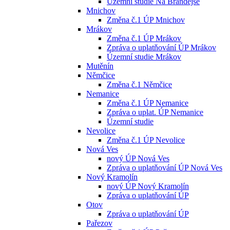
Územní studie Na Brandejse
Mnichov
Změna č.1 ÚP Mnichov
Mrákov
Změna č.1 ÚP Mrákov
Zpráva o uplatňování ÚP Mrákov
Územní studie Mrákov
Mutěnín
Němčice
Změna č.1 Němčice
Nemanice
Změna č.1 ÚP Nemanice
Zpráva o uplat. ÚP Nemanice
Územní studie
Nevolice
Změna č.1 ÚP Nevolice
Nová Ves
nový ÚP Nová Ves
Zpráva o uplatňování ÚP Nová Ves
Nový Kramolín
nový ÚP Nový Kramolín
Zpráva o uplatňování ÚP
Otov
Zpráva o uplatňování ÚP
Pařezov