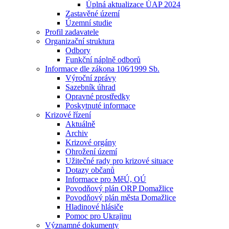
Úplná aktualizace ÚAP 2024
Zastavěné území
Územní studie
Profil zadavatele
Organizační struktura
Odbory
Funkční náplně odborů
Informace dle zákona 106⁄1999 Sb.
Výroční zprávy
Sazebník úhrad
Opravné prostředky
Poskytnuté informace
Krizové řízení
Aktuálně
Archiv
Krizové orgány
Ohrožení území
Užitečné rady pro krizové situace
Dotazy občanů
Informace pro MěÚ, OÚ
Povodňový plán ORP Domažlice
Povodňový plán města Domažlice
Hladinové hlásiče
Pomoc pro Ukrajinu
Významné dokumenty