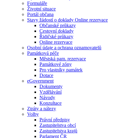
Formuláře
Životní situace
Portál občana
Stavy žádostí o doklady Online rezervace
Občanské průkazy
Cestovní doklady
Řidičské průkazy
Online rezervace
Osobní údaje a ochrana oznamovatelů
Památková péče
Městská pam. rezervace
Památkové zóny
Pro vlastníky památek
Dotace
eGovernment
Dokumenty
Vzdělávání
Návody
Konzultace
Ztráty a nálezy
Volby
Právní předpisy
Zastupitelstva obcí
Zastupitelstva krajů
Parlament ČR