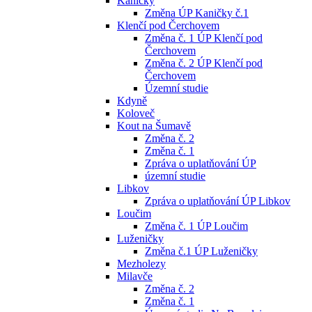
Kaničky
Změna ÚP Kaničky č.1
Klenčí pod Čerchovem
Změna č. 1 ÚP Klenčí pod
Čerchovem
Změna č. 2 ÚP Klenčí pod
Čerchovem
Územní studie
Kdyně
Koloveč
Kout na Šumavě
Změna č. 2
Změna č. 1
Zpráva o uplatňování ÚP
územní studie
Libkov
Zpráva o uplatňování ÚP Libkov
Loučim
Změna č. 1 ÚP Loučim
Luženičky
Změna č.1 ÚP Luženičky
Mezholezy
Milavče
Změna č. 2
Změna č. 1