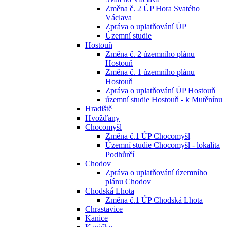
Změna č. 2 ÚP Hora Svatého
Václava
Zpráva o uplatňování ÚP
Územní studie
Hostouň
Změna č. 2 územního plánu
Hostouň
Změna č. 1 územního plánu
Hostouň
Zpráva o uplatňování ÚP Hostouň
územní studie Hostouň - k Mutěnínu
Hradiště
Hvožďany
Chocomyšl
Změna č.1 ÚP Chocomyšl
Územní studie Chocomyšl - lokalita
Podhůrčí
Chodov
Zpráva o uplatňování územního
plánu Chodov
Chodská Lhota
Změna č.1 ÚP Chodská Lhota
Chrastavice
Kanice