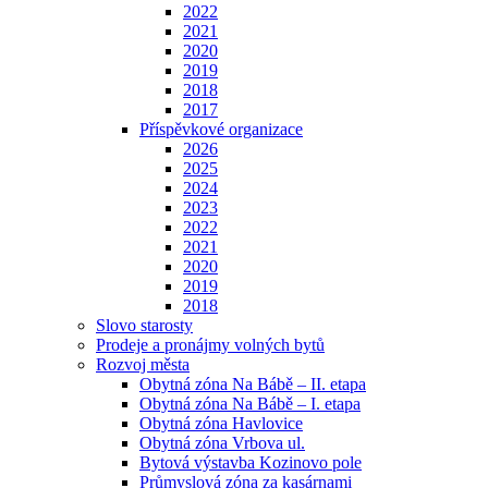
2022
2021
2020
2019
2018
2017
Příspěvkové organizace
2026
2025
2024
2023
2022
2021
2020
2019
2018
Slovo starosty
Prodeje a pronájmy volných bytů
Rozvoj města
Obytná zóna Na Bábě – II. etapa
Obytná zóna Na Bábě – I. etapa
Obytná zóna Havlovice
Obytná zóna Vrbova ul.
Bytová výstavba Kozinovo pole
Průmyslová zóna za kasárnami