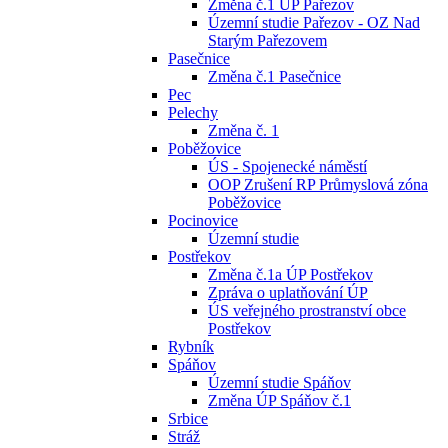
Změna č.1 ÚP Pařezov
Územní studie Pařezov - OZ Nad
Starým Pařezovem
Pasečnice
Změna č.1 Pasečnice
Pec
Pelechy
Změna č. 1
Poběžovice
ÚS - Spojenecké náměstí
OOP Zrušení RP Průmyslová zóna
Poběžovice
Pocinovice
Územní studie
Postřekov
Změna č.1a ÚP Postřekov
Zpráva o uplatňování ÚP
ÚS veřejného prostranství obce
Postřekov
Rybník
Spáňov
Územní studie Spáňov
Změna ÚP Spáňov č.1
Srbice
Stráž