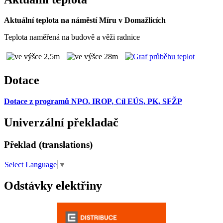
Aktuální teplota na náměstí Míru v Domažlicích
Teplota naměřená na budově a věži radnice
Dotace
Dotace z programů NPO, IROP, Cíl EÚS, PK, SFŽP
Univerzální překladač
Překlad (translations)
Select Language
▼
Odstávky elektřiny