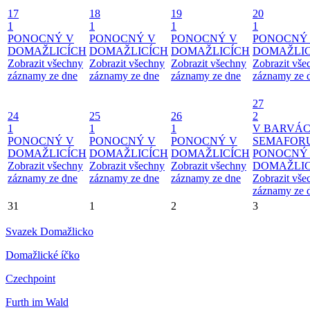
17
18
19
20
1
1
1
1
PONOCNÝ V
PONOCNÝ V
PONOCNÝ V
PONOCNÝ
DOMAŽLICÍCH
DOMAŽLICÍCH
DOMAŽLICÍCH
DOMAŽLIC
Zobrazit všechny
Zobrazit všechny
Zobrazit všechny
Zobrazit vše
záznamy ze dne
záznamy ze dne
záznamy ze dne
záznamy ze 
27
24
25
26
2
1
1
1
V BARVÁ
PONOCNÝ V
PONOCNÝ V
PONOCNÝ V
SEMAFOR
DOMAŽLICÍCH
DOMAŽLICÍCH
DOMAŽLICÍCH
PONOCNÝ
Zobrazit všechny
Zobrazit všechny
Zobrazit všechny
DOMAŽLIC
záznamy ze dne
záznamy ze dne
záznamy ze dne
Zobrazit vše
záznamy ze 
31
1
2
3
Svazek Domažlicko
Domažlické íčko
Czechpoint
Furth im Wald