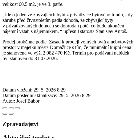
velikost 60,5 m2, je ve 3. patře.
„Jde o jeden ze zbývajících bytů z privatizace bytového fondu, kdy
zhruba před čtvrtstoletím padla dohoda, že zbývající byty
v privatizovaných domech se doprodají poté, co bude ukončen
nájemní vztah s nájemníkem, “ upřesnil starosta Stanislav Antoš.
Prodej proběhne podle Zásad k prodeji volných bytů a nebytových
prostor v majetku města Domažlice s tím, že minimální kupní cena
je stanovena ve výši 2 082 470 Kč. Termín pro podávání nabídek
byl stanoven do 31.07.2026.
Datum vložení:
29. 5. 2026 8:29
Datum poslední aktualizace:
29. 5. 2026 8:29
Autor:
Josef Babor
Zpravodajství
Aktuální teplota