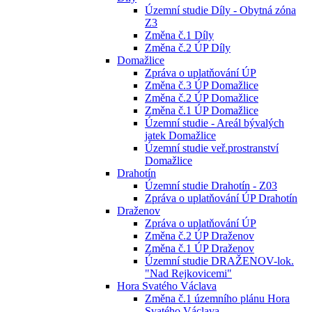
Územní studie Díly - Obytná zóna
Z3
Změna č.1 Díly
Změna č.2 ÚP Díly
Domažlice
Zpráva o uplatňování ÚP
Změna č.3 ÚP Domažlice
Změna č.2 ÚP Domažlice
Změna č.1 ÚP Domažlice
Územní studie - Areál bývalých
jatek Domažlice
Územní studie veř.prostranství
Domažlice
Drahotín
Územní studie Drahotín - Z03
Zpráva o uplatňování ÚP Drahotín
Draženov
Zpráva o uplatňování ÚP
Změna č.2 ÚP Draženov
Změna č.1 ÚP Draženov
Územní studie DRAŽENOV-lok.
"Nad Rejkovicemi"
Hora Svatého Václava
Změna č.1 územního plánu Hora
Svatého Václava