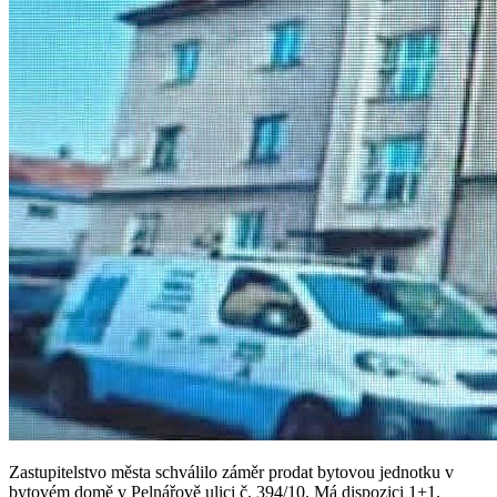
Zastupitelstvo města schválilo záměr prodat bytovou jednotku v
bytovém domě v Pelnářově ulici č. 394/10. Má dispozici 1+1,