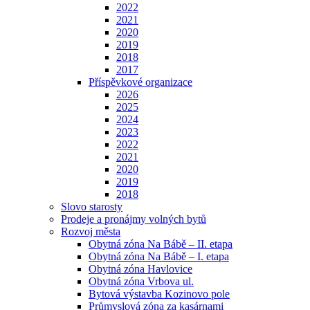
2022
2021
2020
2019
2018
2017
Příspěvkové organizace
2026
2025
2024
2023
2022
2021
2020
2019
2018
Slovo starosty
Prodeje a pronájmy volných bytů
Rozvoj města
Obytná zóna Na Bábě – II. etapa
Obytná zóna Na Bábě – I. etapa
Obytná zóna Havlovice
Obytná zóna Vrbova ul.
Bytová výstavba Kozinovo pole
Průmyslová zóna za kasárnami