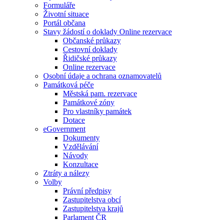
Formuláře
Životní situace
Portál občana
Stavy žádostí o doklady Online rezervace
Občanské průkazy
Cestovní doklady
Řidičské průkazy
Online rezervace
Osobní údaje a ochrana oznamovatelů
Památková péče
Městská pam. rezervace
Památkové zóny
Pro vlastníky památek
Dotace
eGovernment
Dokumenty
Vzdělávání
Návody
Konzultace
Ztráty a nálezy
Volby
Právní předpisy
Zastupitelstva obcí
Zastupitelstva krajů
Parlament ČR