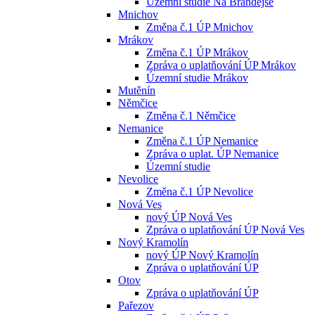
Územní studie Na Brandejse
Mnichov
Změna č.1 ÚP Mnichov
Mrákov
Změna č.1 ÚP Mrákov
Zpráva o uplatňování ÚP Mrákov
Územní studie Mrákov
Mutěnín
Němčice
Změna č.1 Němčice
Nemanice
Změna č.1 ÚP Nemanice
Zpráva o uplat. ÚP Nemanice
Územní studie
Nevolice
Změna č.1 ÚP Nevolice
Nová Ves
nový ÚP Nová Ves
Zpráva o uplatňování ÚP Nová Ves
Nový Kramolín
nový ÚP Nový Kramolín
Zpráva o uplatňování ÚP
Otov
Zpráva o uplatňování ÚP
Pařezov