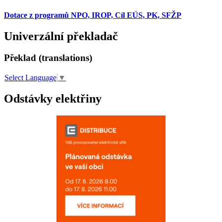
Dotace z programů NPO, IROP, Cíl EÚS, PK, SFŽP
Univerzální překladač
Překlad (translations)
Select Language
▼
Odstávky elektřiny