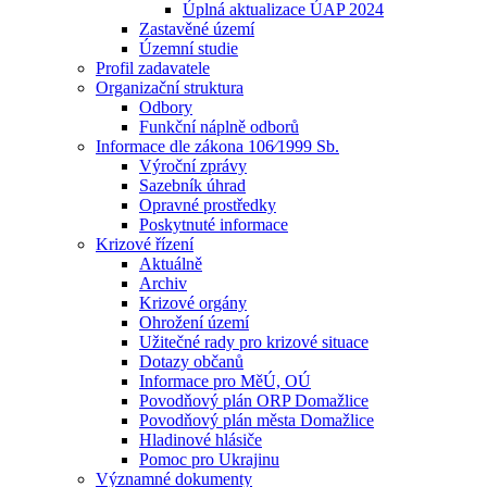
Úplná aktualizace ÚAP 2024
Zastavěné území
Územní studie
Profil zadavatele
Organizační struktura
Odbory
Funkční náplně odborů
Informace dle zákona 106⁄1999 Sb.
Výroční zprávy
Sazebník úhrad
Opravné prostředky
Poskytnuté informace
Krizové řízení
Aktuálně
Archiv
Krizové orgány
Ohrožení území
Užitečné rady pro krizové situace
Dotazy občanů
Informace pro MěÚ, OÚ
Povodňový plán ORP Domažlice
Povodňový plán města Domažlice
Hladinové hlásiče
Pomoc pro Ukrajinu
Významné dokumenty