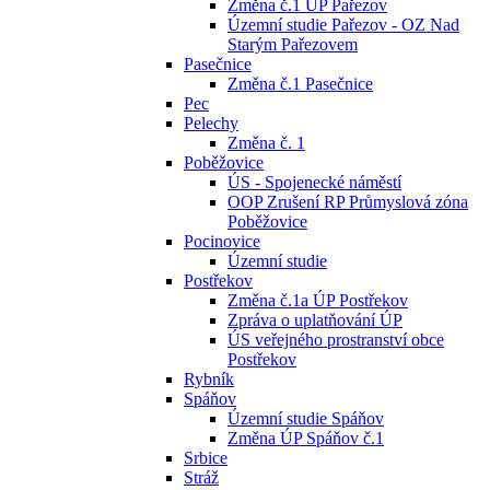
Změna č.1 ÚP Pařezov
Územní studie Pařezov - OZ Nad
Starým Pařezovem
Pasečnice
Změna č.1 Pasečnice
Pec
Pelechy
Změna č. 1
Poběžovice
ÚS - Spojenecké náměstí
OOP Zrušení RP Průmyslová zóna
Poběžovice
Pocinovice
Územní studie
Postřekov
Změna č.1a ÚP Postřekov
Zpráva o uplatňování ÚP
ÚS veřejného prostranství obce
Postřekov
Rybník
Spáňov
Územní studie Spáňov
Změna ÚP Spáňov č.1
Srbice
Stráž