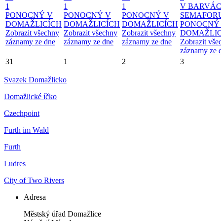
1
1
1
V BARVÁ
PONOCNÝ V
PONOCNÝ V
PONOCNÝ V
SEMAFOR
DOMAŽLICÍCH
DOMAŽLICÍCH
DOMAŽLICÍCH
PONOCNÝ
Zobrazit všechny
Zobrazit všechny
Zobrazit všechny
DOMAŽLIC
záznamy ze dne
záznamy ze dne
záznamy ze dne
Zobrazit vše
záznamy ze 
31
1
2
3
Svazek Domažlicko
Domažlické íčko
Czechpoint
Furth im Wald
Furth
Ludres
City of Two Rivers
Adresa
Městský úřad Domažlice