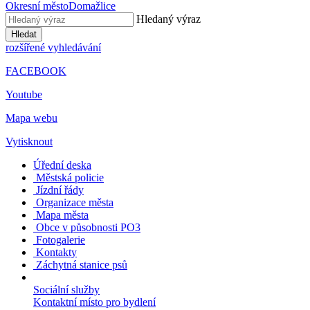
Okresní město
Domažlice
Hledaný výraz
Hledat
rozšířené vyhledávání
FACEBOOK
Youtube
Mapa webu
Vytisknout
Úřední deska
Městská policie
Jízdní řády
Organizace města
Mapa města
Obce v působnosti PO3
Fotogalerie
Kontakty
Záchytná stanice psů
Sociální služby
Kontaktní místo pro bydlení