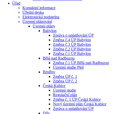
Úřad
Kontaktní informace
Úřední deska
Elektronická podatelna
Územní plánování
Územní plány
Babylon
Zpráva o uplatňování ÚP
Změna č.4 ÚP Babylon
Změna č.3 ÚP Babylon
Změna č.2 ÚP Babylon
Změna č.1 ÚP Babylon
Bělá nad Radbuzou
Změna č.1 ÚP Bělá nad Radbuzou
Územní studie Pleš
Brnířov
Změna ÚP č. 1
Změna ÚP č. 2
Česká Kubice
Územní studie
Regulační plán
Změna č. 1 ÚP Česká Kubice
Nový územní plán Česká Kubice
Zpráva o uplatňování ÚP
Díly