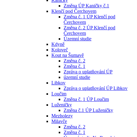
Kaničky
Změna ÚP Kaničky č.1
Klenčí pod Čerchovem
Změna č. 1 ÚP Klenčí pod
Čerchovem
Změna č. 2 ÚP Klenčí pod
Čerchovem
Územní studie
Kdyně
Koloveč
Kout na Šumavě
Změna č. 2
Změna č. 1
Zpráva o uplatňování ÚP
územní studie
Libkov
Zpráva o uplatňování ÚP Libkov
Loučim
Změna č. 1 ÚP Loučim
Luženičky
Změna č.1 ÚP Luženičky
Mezholezy
Milavče
Změna č. 2
Změna č. 1