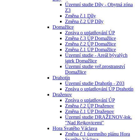
Územní studie Díly - Obytná zóna
Z3
Změna č.1 Díly
Změna č.2 ÚP Díly
Domažlice
Zpráva o uplatňování ÚP
Změna č.3 ÚP Domažlice
Změna č.2 ÚP Domažlice
Změna č.1 ÚP Domažlice
Územní studie - Areál bývalých
jatek Domažlice
Územní studie veř.prostranství
Domažlice
Drahotín
Územní studie Drahotín - Z03
Zpráva o uplatňování ÚP Drahotín
Draženov
Zpráva o uplatňování ÚP
Změna č.2 ÚP Draženov
Změna č.1 ÚP Draženov
Územní studie DRAŽENOV-lok.
"Nad Rejkovicemi"
Hora Svatého Václava
Změna č.1 územního plánu Hora
Svatého Václava