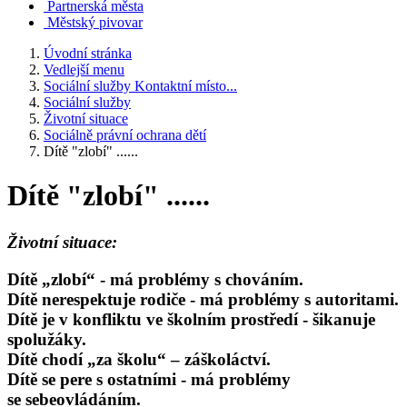
Partnerská města
Městský pivovar
Úvodní stránka
Vedlejší menu
Sociální služby Kontaktní místo...
Sociální služby
Životní situace
Sociálně právní ochrana dětí
Dítě "zlobí" ......
Dítě "zlobí" ......
Životní situace:
Dítě „zlobí“ - má problémy s chováním.
Dítě nerespektuje rodiče - má problémy s autoritami.
Dítě je v konfliktu ve školním prostředí - šikanuje
spolužáky.
Dítě chodí „za školu“ – záškoláctví.
Dítě se pere s ostatními - má problémy
se sebeovládáním.