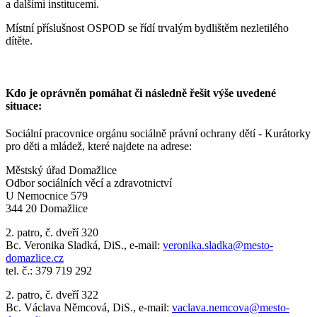
a dalšími institucemi.
Místní příslušnost OSPOD se řídí trvalým bydlištěm nezletilého
dítěte.
Kdo je oprávněn pomáhat či následně řešit výše uvedené
situace:
Sociální pracovnice orgánu sociálně právní ochrany dětí - Kurátorky
pro děti a mládež, které najdete na adrese:
Městský úřad Domažlice
Odbor sociálních věcí a zdravotnictví
U Nemocnice 579
344 20 Domažlice
2. patro, č. dveří 320
Bc. Veronika Sladká, DiS., e-mail:
veronika.sladka@mesto-
domazlice.cz
tel. č.: 379 719 292
2. patro, č. dveří 322
Bc. Václava Němcová, DiS., e-mail:
vaclava.nemcova@mesto-