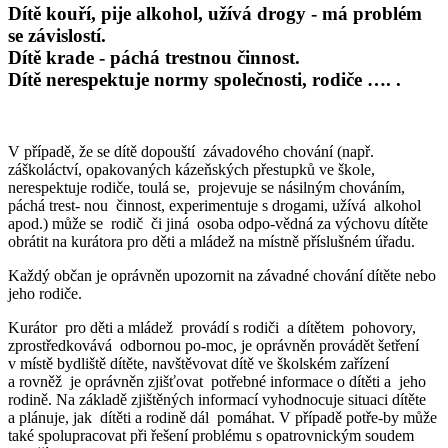
Dítě kouří, pije alkohol, užívá drogy - má problém
se závislostí.
Dítě krade - páchá trestnou činnost.
Dítě nerespektuje normy společnosti, rodiče …. .
V případě, že se dítě dopouští závadového chování (např.
záškoláctví, opakovaných kázeňských přestupků ve škole,
nerespektuje rodiče, toulá se, projevuje se násilným chováním,
páchá trest- nou činnost, experimentuje s drogami, užívá alkohol
apod.) může se rodič či jiná osoba odpo-vědná za výchovu dítěte
obrátit na kurátora pro děti a mládež na místně příslušném úřadu.
Každý občan je oprávněn upozornit na závadné chování dítěte nebo
jeho rodiče.
Kurátor pro děti a mládež provádí s rodiči a dítětem pohovory,
zprostředkovává odbornou po-moc, je oprávněn provádět šetření
v místě bydliště dítěte, navštěvovat dítě ve školském zařízení
a rovněž je oprávněn zjišťovat potřebné informace o dítěti a jeho
rodině. Na základě zjištěných informací vyhodnocuje situaci dítěte
a plánuje, jak dítěti a rodině dál pomáhat. V případě potře-by může
také spolupracovat při řešení problému s opatrovnickým soudem