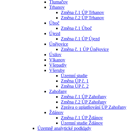
Tlumačov
Trhanov
Změna č.1 ÚP Trhanov
Změna č.2 ÚP Trhanov
Úboč
Změna č.1 Úboč
Újezd
Změna č.1 ÚP Újezd
Únějovice
Změna č. 1 ÚP Únějovice
Úsilov
Vlkanov
Všepadly
Všeruby
Územní studie
Změna ÚP č. 1
Změna ÚP č. 2
Zahořany
Změna č.1 ÚP Zahořany
Změna č.2 ÚP Zahořany
Zpráva o uplatňování ÚP Zahořany
Ždánov
Změna č.1 ÚP Ždánov
Územní studie Ždánov
Územně analytické podklady