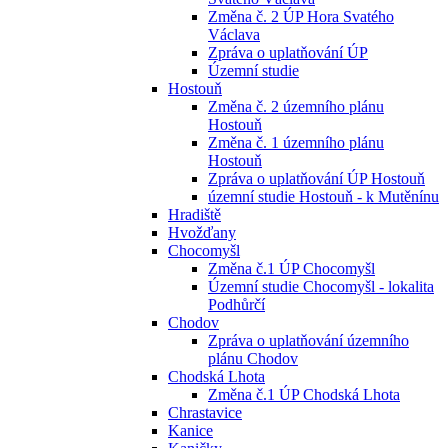
Změna č. 2 ÚP Hora Svatého
Václava
Zpráva o uplatňování ÚP
Územní studie
Hostouň
Změna č. 2 územního plánu
Hostouň
Změna č. 1 územního plánu
Hostouň
Zpráva o uplatňování ÚP Hostouň
územní studie Hostouň - k Mutěnínu
Hradiště
Hvožďany
Chocomyšl
Změna č.1 ÚP Chocomyšl
Územní studie Chocomyšl - lokalita
Podhůrčí
Chodov
Zpráva o uplatňování územního
plánu Chodov
Chodská Lhota
Změna č.1 ÚP Chodská Lhota
Chrastavice
Kanice