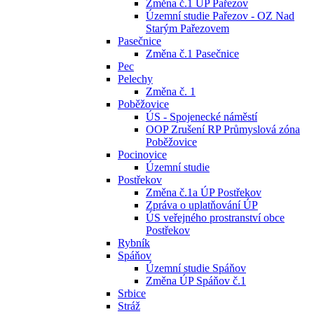
Změna č.1 ÚP Pařezov
Územní studie Pařezov - OZ Nad
Starým Pařezovem
Pasečnice
Změna č.1 Pasečnice
Pec
Pelechy
Změna č. 1
Poběžovice
ÚS - Spojenecké náměstí
OOP Zrušení RP Průmyslová zóna
Poběžovice
Pocinovice
Územní studie
Postřekov
Změna č.1a ÚP Postřekov
Zpráva o uplatňování ÚP
ÚS veřejného prostranství obce
Postřekov
Rybník
Spáňov
Územní studie Spáňov
Změna ÚP Spáňov č.1
Srbice
Stráž