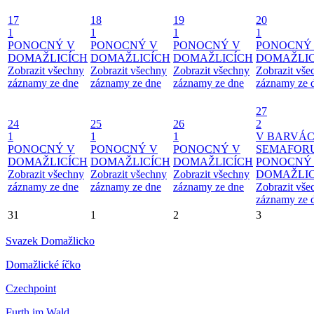
17
18
19
20
1
1
1
1
PONOCNÝ V
PONOCNÝ V
PONOCNÝ V
PONOCNÝ
DOMAŽLICÍCH
DOMAŽLICÍCH
DOMAŽLICÍCH
DOMAŽLIC
Zobrazit všechny
Zobrazit všechny
Zobrazit všechny
Zobrazit vše
záznamy ze dne
záznamy ze dne
záznamy ze dne
záznamy ze 
27
24
25
26
2
1
1
1
V BARVÁ
PONOCNÝ V
PONOCNÝ V
PONOCNÝ V
SEMAFOR
DOMAŽLICÍCH
DOMAŽLICÍCH
DOMAŽLICÍCH
PONOCNÝ
Zobrazit všechny
Zobrazit všechny
Zobrazit všechny
DOMAŽLIC
záznamy ze dne
záznamy ze dne
záznamy ze dne
Zobrazit vše
záznamy ze 
31
1
2
3
Svazek Domažlicko
Domažlické íčko
Czechpoint
Furth im Wald