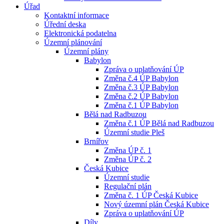
Úřad
Kontaktní informace
Úřední deska
Elektronická podatelna
Územní plánování
Územní plány
Babylon
Zpráva o uplatňování ÚP
Změna č.4 ÚP Babylon
Změna č.3 ÚP Babylon
Změna č.2 ÚP Babylon
Změna č.1 ÚP Babylon
Bělá nad Radbuzou
Změna č.1 ÚP Bělá nad Radbuzou
Územní studie Pleš
Brnířov
Změna ÚP č. 1
Změna ÚP č. 2
Česká Kubice
Územní studie
Regulační plán
Změna č. 1 ÚP Česká Kubice
Nový územní plán Česká Kubice
Zpráva o uplatňování ÚP
Díly