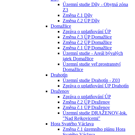
Územní studie Díly - Obytná zóna
Z3
Změna č.1 Díly
Změna č.2 ÚP Díly
Domažlice
Zpráva o uplatňování ÚP
Změna č.3 ÚP Domažlice
Změna č.2 ÚP Domažlice
Změna č.1 ÚP Domažlice
Územní studie - Areál bývalých
jatek Domažlice
Územní studie veř.prostranství
Domažlice
Drahotín
Územní studie Drahotín - Z03
Zpráva o uplatňování ÚP Drahotín
Draženov
Zpráva o uplatňování ÚP
Změna č.2 ÚP Draženov
Změna č.1 ÚP Draženov
Územní studie DRAŽENOV-lok.
"Nad Rejkovicemi"
Hora Svatého Václava
Změna č.1 územního plánu Hora
Svatého Václava