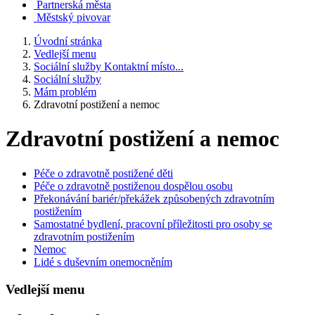
Partnerská města
Městský pivovar
Úvodní stránka
Vedlejší menu
Sociální služby Kontaktní místo...
Sociální služby
Mám problém
Zdravotní postižení a nemoc
Zdravotní postižení a nemoc
Péče o zdravotně postižené děti
Péče o zdravotně postiženou dospělou osobu
Překonávání bariér/překážek způsobených zdravotním
postižením
Samostatné bydlení, pracovní příležitosti pro osoby se
zdravotním postižením
Nemoc
Lidé s duševním onemocněním
Vedlejší menu