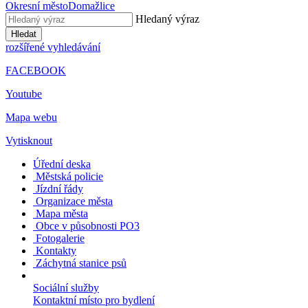
Okresní město
Domažlice
Hledaný výraz
Hledat
rozšířené vyhledávání
FACEBOOK
Youtube
Mapa webu
Vytisknout
Úřední deska
Městská policie
Jízdní řády
Organizace města
Mapa města
Obce v působnosti PO3
Fotogalerie
Kontakty
Záchytná stanice psů
Sociální služby
Kontaktní místo pro bydlení