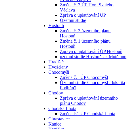
Změna č. 2 ÚP Hora Svatého
Václava
Zpráva o uplatňování ÚP
Územní studie
Hostouň
Změna č. 2 územního plánu
Hostouň
Změna č. 1 územního plánu
Hostouň
Zpráva o uplatňování ÚP Hostouň
územní studie Hostouň - k Mutěnínu
Hradiště
Hvožďany
Chocomyšl
Změna č.1 ÚP Chocomyšl
Územní studie Chocomyšl - lokalita
Podhůrčí
Chodov
Zpráva o uplatňování územního
plánu Chodov
Chodská Lhota
Změna č.1 ÚP Chodská Lhota
Chrastavice
Kanice