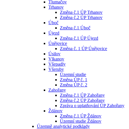
Tlumačov
Trhanov
Změna č.1 ÚP Trhanov
Změna č.2 ÚP Trhanov
Úboč
Změna č.1 Úboč
Újezd
Změna č.1 ÚP Újezd
Únějovice
Změna č. 1 ÚP Únějovice
Úsilov
Vlkanov
Všepadly
Všeruby
Územní studie
Změna ÚP č. 1
Změna ÚP č. 2
Zahořany
Změna č.1 ÚP Zahořany
Změna č.2 ÚP Zahořany
Zpráva o uplatňování ÚP Zahořany
Ždánov
Změna č.1 ÚP Ždánov
Územní studie Ždánov
Územně analytické podklady