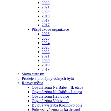
2022
2021
2020
2019
2018
2017
Příspěvkové organizace
2026
2025
2024
2023
2022
2021
2020
2019
2018
Slovo starosty
Prodeje a pronájmy volných bytů
Rozvoj města
Obytná zóna Na Bábě – II. etapa
Obytná zóna Na Bábě – I. etapa
Obytná zóna Havlovice
Obytná zóna Vrbova ul.
Bytová výstavba Kozinovo pole
Průmyslová zóna za kasárnami