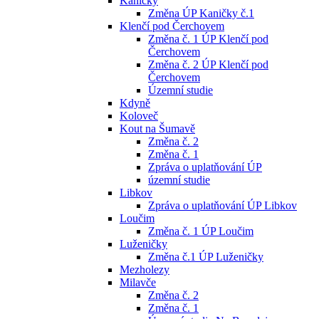
Kaničky
Změna ÚP Kaničky č.1
Klenčí pod Čerchovem
Změna č. 1 ÚP Klenčí pod
Čerchovem
Změna č. 2 ÚP Klenčí pod
Čerchovem
Územní studie
Kdyně
Koloveč
Kout na Šumavě
Změna č. 2
Změna č. 1
Zpráva o uplatňování ÚP
územní studie
Libkov
Zpráva o uplatňování ÚP Libkov
Loučim
Změna č. 1 ÚP Loučim
Luženičky
Změna č.1 ÚP Luženičky
Mezholezy
Milavče
Změna č. 2
Změna č. 1