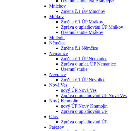
Územní studie Na Brandejse
Mnichov
Změna č.1 ÚP Mnichov
Mrákov
Změna č.1 ÚP Mrákov
Zpráva o uplatňování ÚP Mrákov
Územní studie Mrákov
Mutěnín
Němčice
Změna č.1 Němčice
Nemanice
Změna č.1 ÚP Nemanice
Zpráva o uplat. ÚP Nemanice
Územní studie
Nevolice
Změna č.1 ÚP Nevolice
Nová Ves
nový ÚP Nová Ves
Zpráva o uplatňování ÚP Nová Ves
Nový Kramolín
nový ÚP Nový Kramolín
Zpráva o uplatňování ÚP
Otov
Zpráva o uplatňování ÚP
Pařezov