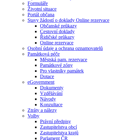
Formuláře
Životní situace
Portál občana
Stavy žádostí o doklady Online rezervace
Občanské průkazy
Cestovní doklady
Řidičské průkazy
Online rezervace
Osobní údaje a ochrana oznamovatelů
Památková péče
Městská pam. rezervace
Památkové zóny
Pro vlastníky památek
Dotace
eGovernment
Dokumenty
Vzdělávání
Návody
Konzultace
Ztráty a nálezy
Volby
Právní předpisy
Zastupitelstva obcí
Zastupitelstva krajů
Parlament ČR