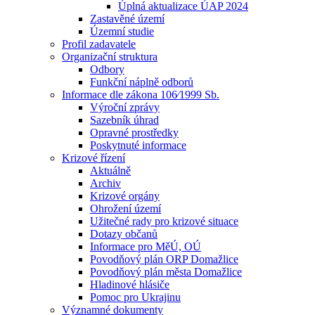
Úplná aktualizace ÚAP 2024
Zastavěné území
Územní studie
Profil zadavatele
Organizační struktura
Odbory
Funkční náplně odborů
Informace dle zákona 106⁄1999 Sb.
Výroční zprávy
Sazebník úhrad
Opravné prostředky
Poskytnuté informace
Krizové řízení
Aktuálně
Archiv
Krizové orgány
Ohrožení území
Užitečné rady pro krizové situace
Dotazy občanů
Informace pro MěÚ, OÚ
Povodňový plán ORP Domažlice
Povodňový plán města Domažlice
Hladinové hlásiče
Pomoc pro Ukrajinu
Významné dokumenty