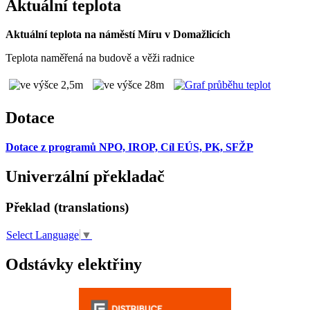
Aktuální teplota
Aktuální teplota na náměstí Míru v Domažlicích
Teplota naměřená na budově a věži radnice
Dotace
Dotace z programů NPO, IROP, Cíl EÚS, PK, SFŽP
Univerzální překladač
Překlad (translations)
Select Language
▼
Odstávky elektřiny