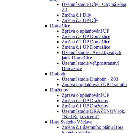
Územní studie Díly - Obytná zóna
Z3
Změna č.1 Díly
Změna č.2 ÚP Díly
Domažlice
Zpráva o uplatňování ÚP
Změna č.3 ÚP Domažlice
Změna č.2 ÚP Domažlice
Změna č.1 ÚP Domažlice
Územní studie - Areál bývalých
jatek Domažlice
Územní studie veř.prostranství
Domažlice
Drahotín
Územní studie Drahotín - Z03
Zpráva o uplatňování ÚP Drahotín
Draženov
Zpráva o uplatňování ÚP
Změna č.2 ÚP Draženov
Změna č.1 ÚP Draženov
Územní studie DRAŽENOV-lok.
"Nad Rejkovicemi"
Hora Svatého Václava
Změna č.1 územního plánu Hora
Svatého Václava