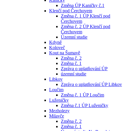
Kaničky
Změna ÚP Kaničky č.1
Klenčí pod Čerchovem
Změna č. 1 ÚP Klenčí pod
Čerchovem
Změna č. 2 ÚP Klenčí pod
Čerchovem
Územní studie
Kdyně
Koloveč
Kout na Šumavě
Změna č. 2
Změna č. 1
Zpráva o uplatňování ÚP
územní studie
Libkov
Zpráva o uplatňování ÚP Libkov
Loučim
Změna č. 1 ÚP Loučim
Luženičky
Změna č.1 ÚP Luženičky
Mezholezy
Milavče
Změna č. 2
Změna č. 1