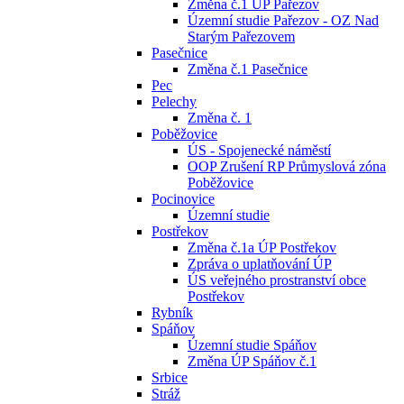
Změna č.1 ÚP Pařezov
Územní studie Pařezov - OZ Nad
Starým Pařezovem
Pasečnice
Změna č.1 Pasečnice
Pec
Pelechy
Změna č. 1
Poběžovice
ÚS - Spojenecké náměstí
OOP Zrušení RP Průmyslová zóna
Poběžovice
Pocinovice
Územní studie
Postřekov
Změna č.1a ÚP Postřekov
Zpráva o uplatňování ÚP
ÚS veřejného prostranství obce
Postřekov
Rybník
Spáňov
Územní studie Spáňov
Změna ÚP Spáňov č.1
Srbice
Stráž