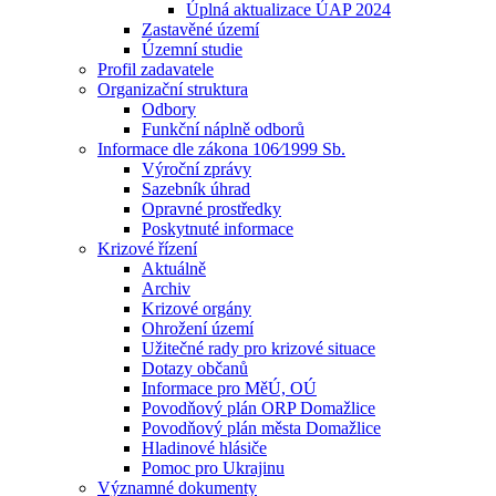
Úplná aktualizace ÚAP 2024
Zastavěné území
Územní studie
Profil zadavatele
Organizační struktura
Odbory
Funkční náplně odborů
Informace dle zákona 106⁄1999 Sb.
Výroční zprávy
Sazebník úhrad
Opravné prostředky
Poskytnuté informace
Krizové řízení
Aktuálně
Archiv
Krizové orgány
Ohrožení území
Užitečné rady pro krizové situace
Dotazy občanů
Informace pro MěÚ, OÚ
Povodňový plán ORP Domažlice
Povodňový plán města Domažlice
Hladinové hlásiče
Pomoc pro Ukrajinu
Významné dokumenty