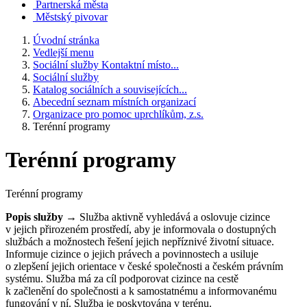
Partnerská města
Městský pivovar
Úvodní stránka
Vedlejší menu
Sociální služby Kontaktní místo...
Sociální služby
Katalog sociálních a souvisejících...
Abecední seznam místních organizací
Organizace pro pomoc uprchlíkům, z.s.
Terénní programy
Terénní programy
Terénní programy
Popis služby
→ Služba aktivně vyhledává a oslovuje cizince
v jejich přirozeném prostředí, aby je informovala o dostupných
službách a možnostech řešení jejich nepříznivé životní situace.
Informuje cizince o jejich právech a povinnostech a usiluje
o zlepšení jejich orientace v české společnosti a českém právním
systému. Služba má za cíl podporovat cizince na cestě
k začlenění do společnosti a k samostatnému a informovanému
fungování v ní. Služba je poskytována v terénu.