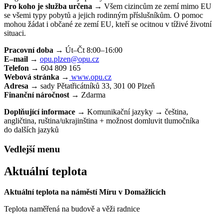
Pro koho je služba určena
→ Všem cizincům ze zemí mimo EU
se všemi typy pobytů a jejich rodinným příslušníkům. O pomoc
mohou žádat i občané ze zemí EU, kteří se ocitnou v tíživé životní
situaci.
Pracovní doba
→ Út–Čt 8:00–16:00
E–mail
→
opu.plzen@opu.cz
Telefon
→ 604 809 165
Webová stránka
→
www.opu.cz
Adresa
→ sady Pětatřicátníků 33, 301 00 Plzeň
Finanční náročnost
→ Zdarma
Doplňující informace
→ Komunikační jazyky → čeština,
angličtina, ruština/ukrajinština + možnost domluvit tlumočníka
do dalších jazyků
Vedlejší menu
Aktuální teplota
Aktuální teplota na náměstí Míru v Domažlicích
Teplota naměřená na budově a věži radnice