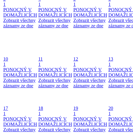
1
1
1
1
PONOCNÝ V
PONOCNÝ V
PONOCNÝ V
PONOCNÝ
DOMAŽLICÍCH
DOMAŽLICÍCH
DOMAŽLICÍCH
DOMAŽLIC
Zobrazit všechny
Zobrazit všechny
Zobrazit všechny
Zobrazit vše
záznamy ze dne
záznamy ze dne
záznamy ze dne
záznamy ze 
10
11
12
13
1
1
1
1
PONOCNÝ V
PONOCNÝ V
PONOCNÝ V
PONOCNÝ
DOMAŽLICÍCH
DOMAŽLICÍCH
DOMAŽLICÍCH
DOMAŽLIC
Zobrazit všechny
Zobrazit všechny
Zobrazit všechny
Zobrazit vše
záznamy ze dne
záznamy ze dne
záznamy ze dne
záznamy ze 
17
18
19
20
1
1
1
1
PONOCNÝ V
PONOCNÝ V
PONOCNÝ V
PONOCNÝ
DOMAŽLICÍCH
DOMAŽLICÍCH
DOMAŽLICÍCH
DOMAŽLIC
Zobrazit všechny
Zobrazit všechny
Zobrazit všechny
Zobrazit vše