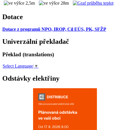
Dotace
Dotace z programů NPO, IROP, Cíl EÚS, PK, SFŽP
Univerzální překladač
Překlad (translations)
Select Language
▼
Odstávky elektřiny