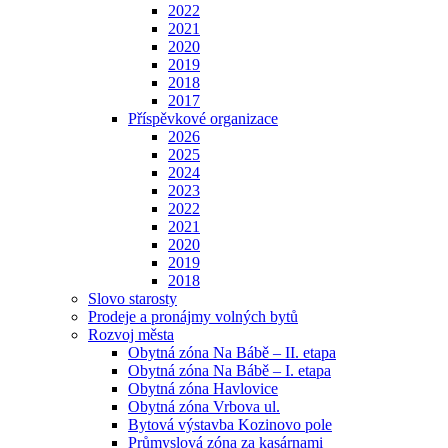
2022
2021
2020
2019
2018
2017
Příspěvkové organizace
2026
2025
2024
2023
2022
2021
2020
2019
2018
Slovo starosty
Prodeje a pronájmy volných bytů
Rozvoj města
Obytná zóna Na Bábě – II. etapa
Obytná zóna Na Bábě – I. etapa
Obytná zóna Havlovice
Obytná zóna Vrbova ul.
Bytová výstavba Kozinovo pole
Průmyslová zóna za kasárnami