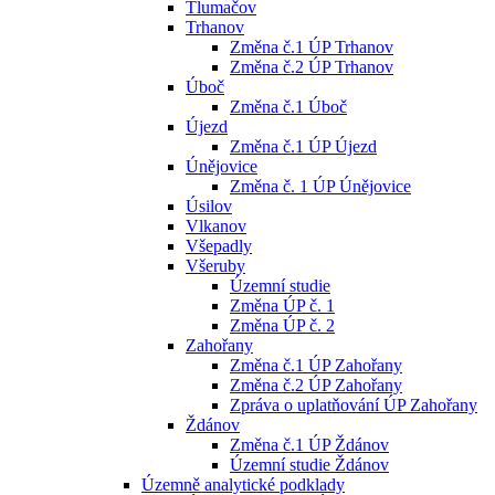
Tlumačov
Trhanov
Změna č.1 ÚP Trhanov
Změna č.2 ÚP Trhanov
Úboč
Změna č.1 Úboč
Újezd
Změna č.1 ÚP Újezd
Únějovice
Změna č. 1 ÚP Únějovice
Úsilov
Vlkanov
Všepadly
Všeruby
Územní studie
Změna ÚP č. 1
Změna ÚP č. 2
Zahořany
Změna č.1 ÚP Zahořany
Změna č.2 ÚP Zahořany
Zpráva o uplatňování ÚP Zahořany
Ždánov
Změna č.1 ÚP Ždánov
Územní studie Ždánov
Územně analytické podklady