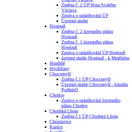
Změna č. 2 ÚP Hora Svatého
Václava
Zpráva o uplatňování ÚP
Územní studie
Hostouň
Změna č. 2 územního plánu
Hostouň
Změna č. 1 územního plánu
Hostouň
Zpráva o uplatňování ÚP Hostouň
územní studie Hostouň - k Mutěnínu
Hradiště
Hvožďany
Chocomyšl
Změna č.1 ÚP Chocomyšl
Územní studie Chocomyšl - lokalita
Podhůrčí
Chodov
Zpráva o uplatňování územního
plánu Chodov
Chodská Lhota
Změna č.1 ÚP Chodská Lhota
Chrastavice
Kanice