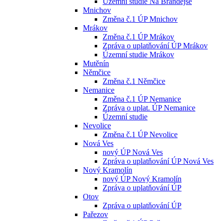
Územní studie Na Brandejse
Mnichov
Změna č.1 ÚP Mnichov
Mrákov
Změna č.1 ÚP Mrákov
Zpráva o uplatňování ÚP Mrákov
Územní studie Mrákov
Mutěnín
Němčice
Změna č.1 Němčice
Nemanice
Změna č.1 ÚP Nemanice
Zpráva o uplat. ÚP Nemanice
Územní studie
Nevolice
Změna č.1 ÚP Nevolice
Nová Ves
nový ÚP Nová Ves
Zpráva o uplatňování ÚP Nová Ves
Nový Kramolín
nový ÚP Nový Kramolín
Zpráva o uplatňování ÚP
Otov
Zpráva o uplatňování ÚP
Pařezov