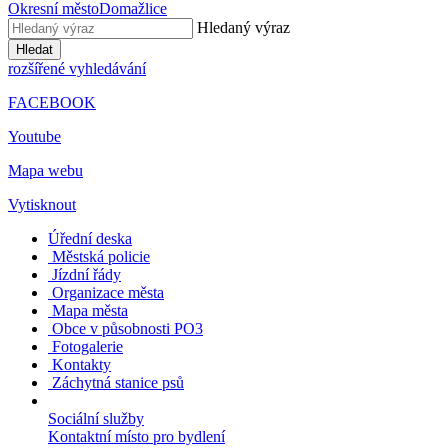
Okresní město
Domažlice
Hledaný výraz
Hledat
rozšířené vyhledávání
FACEBOOK
Youtube
Mapa webu
Vytisknout
Úřední deska
Městská policie
Jízdní řády
Organizace města
Mapa města
Obce v působnosti PO3
Fotogalerie
Kontakty
Záchytná stanice psů
Sociální služby
Kontaktní místo pro bydlení