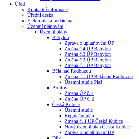
Úřad
Kontaktní informace
Úřední deska
Elektronická podatelna
Územní plánování
Územní plány
Babylon
Zpráva o uplatňování ÚP
Změna č.4 ÚP Babylon
Změna č.3 ÚP Babylon
Změna č.2 ÚP Babylon
Změna č.1 ÚP Babylon
Bělá nad Radbuzou
Změna č.1 ÚP Bělá nad Radbuzou
Územní studie Pleš
Brnířov
Změna ÚP č. 1
Změna ÚP č. 2
Česká Kubice
Územní studie
Regulační plán
Změna č. 1 ÚP Česká Kubice
Nový územní plán Česká Kubice
Zpráva o uplatňování ÚP
Díly