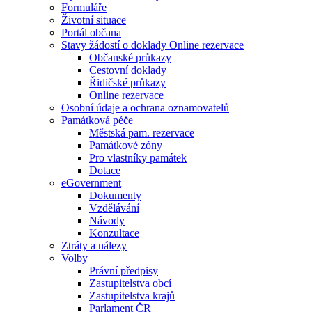
Formuláře
Životní situace
Portál občana
Stavy žádostí o doklady Online rezervace
Občanské průkazy
Cestovní doklady
Řidičské průkazy
Online rezervace
Osobní údaje a ochrana oznamovatelů
Památková péče
Městská pam. rezervace
Památkové zóny
Pro vlastníky památek
Dotace
eGovernment
Dokumenty
Vzdělávání
Návody
Konzultace
Ztráty a nálezy
Volby
Právní předpisy
Zastupitelstva obcí
Zastupitelstva krajů
Parlament ČR