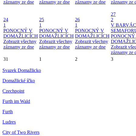
záznamy ze dne
záznamy ze dne
záznamy ze dne
záznamy ze 
27
24
25
26
2
1
1
1
V BARVÁ
PONOCNÝ V
PONOCNÝ V
PONOCNÝ V
SEMAFOR
DOMAŽLICÍCH
DOMAŽLICÍCH
DOMAŽLICÍCH
PONOCNÝ
Zobrazit všechny
Zobrazit všechny
Zobrazit všechny
DOMAŽLIC
záznamy ze dne
záznamy ze dne
záznamy ze dne
Zobrazit vše
záznamy ze 
31
1
2
3
Svazek Domažlicko
Domažlické íčko
Czechpoint
Furth im Wald
Furth
Ludres
City of Two Rivers