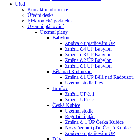
Úřad
Kontaktní informace
Úřední deska
Elektronická podatelna
Územní plánování
Územní plány
Babylon
Zpráva o uplatňování ÚP
Změna č.4 ÚP Babylon
Změna č.3 ÚP Babylon
Změna č.2 ÚP Babylon
Změna č.1 ÚP Babylon
Bělá nad Radbuzou
Změna č.1 ÚP Bělá nad Radbuzou
Územní studie Pleš
Brnířov
Změna ÚP č. 1
Změna ÚP č. 2
Česká Kubice
Územní studie
Regulační plán
Změna č. 1 ÚP Česká Kubice
Nový územní plán Česká Kubice
Zpráva o uplatňování ÚP
Díly