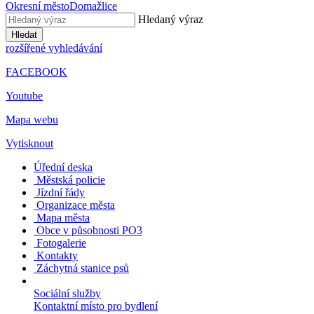
Okresní město
Domažlice
Hledaný výraz
Hledat
rozšířené vyhledávání
FACEBOOK
Youtube
Mapa webu
Vytisknout
Úřední deska
Městská policie
Jízdní řády
Organizace města
Mapa města
Obce v působnosti PO3
Fotogalerie
Kontakty
Záchytná stanice psů
Sociální služby
Kontaktní místo pro bydlení