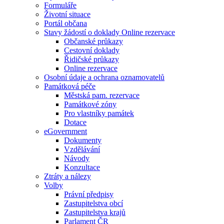
Formuláře
Životní situace
Portál občana
Stavy žádostí o doklady Online rezervace
Občanské průkazy
Cestovní doklady
Řidičské průkazy
Online rezervace
Osobní údaje a ochrana oznamovatelů
Památková péče
Městská pam. rezervace
Památkové zóny
Pro vlastníky památek
Dotace
eGovernment
Dokumenty
Vzdělávání
Návody
Konzultace
Ztráty a nálezy
Volby
Právní předpisy
Zastupitelstva obcí
Zastupitelstva krajů
Parlament ČR