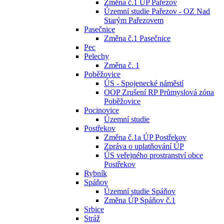
Změna č.1 ÚP Pařezov
Územní studie Pařezov - OZ Nad
Starým Pařezovem
Pasečnice
Změna č.1 Pasečnice
Pec
Pelechy
Změna č. 1
Poběžovice
ÚS - Spojenecké náměstí
OOP Zrušení RP Průmyslová zóna
Poběžovice
Pocinovice
Územní studie
Postřekov
Změna č.1a ÚP Postřekov
Zpráva o uplatňování ÚP
ÚS veřejného prostranství obce
Postřekov
Rybník
Spáňov
Územní studie Spáňov
Změna ÚP Spáňov č.1
Srbice
Stráž