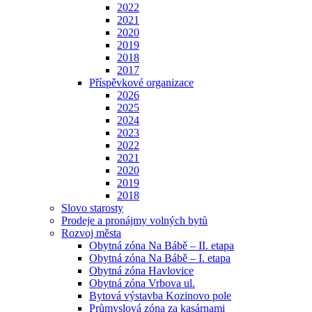
2022
2021
2020
2019
2018
2017
Příspěvkové organizace
2026
2025
2024
2023
2022
2021
2020
2019
2018
Slovo starosty
Prodeje a pronájmy volných bytů
Rozvoj města
Obytná zóna Na Bábě – II. etapa
Obytná zóna Na Bábě – I. etapa
Obytná zóna Havlovice
Obytná zóna Vrbova ul.
Bytová výstavba Kozinovo pole
Průmyslová zóna za kasárnami