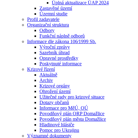
Úplná aktualizace ÚAP 2024
Zastavěné území
Územní studie
Profil zadavatele
Organizační struktura
Odbory
Funkční náplně odborů
Informace dle zákona 106⁄1999 Sb.
Výroční zprávy
Sazebník úhrad
Opravné prostředky
Poskytnuté informace
Krizové řízení
Aktuálně
Archiv
Krizové orgány
Ohrožení území
Užitečné rady pro krizové situace
Dotazy občanů
Informace pro MěÚ, OÚ
Povodňový plán ORP Domažlice
Povodňový plán města Domažlice
Hladinové hlásiče
Pomoc pro Ukrajinu
Významné dokumenty