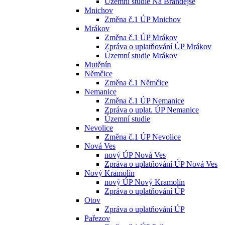
Územní studie Na Brandejse
Mnichov
Změna č.1 ÚP Mnichov
Mrákov
Změna č.1 ÚP Mrákov
Zpráva o uplatňování ÚP Mrákov
Územní studie Mrákov
Mutěnín
Němčice
Změna č.1 Němčice
Nemanice
Změna č.1 ÚP Nemanice
Zpráva o uplat. ÚP Nemanice
Územní studie
Nevolice
Změna č.1 ÚP Nevolice
Nová Ves
nový ÚP Nová Ves
Zpráva o uplatňování ÚP Nová Ves
Nový Kramolín
nový ÚP Nový Kramolín
Zpráva o uplatňování ÚP
Otov
Zpráva o uplatňování ÚP
Pařezov