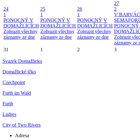
27
24
25
26
2
1
1
1
V BARVÁ
PONOCNÝ V
PONOCNÝ V
PONOCNÝ V
SEMAFOR
DOMAŽLICÍCH
DOMAŽLICÍCH
DOMAŽLICÍCH
PONOCNÝ
Zobrazit všechny
Zobrazit všechny
Zobrazit všechny
DOMAŽLIC
záznamy ze dne
záznamy ze dne
záznamy ze dne
Zobrazit vše
záznamy ze 
31
1
2
3
Svazek Domažlicko
Domažlické íčko
Czechpoint
Furth im Wald
Furth
Ludres
City of Two Rivers
Adresa