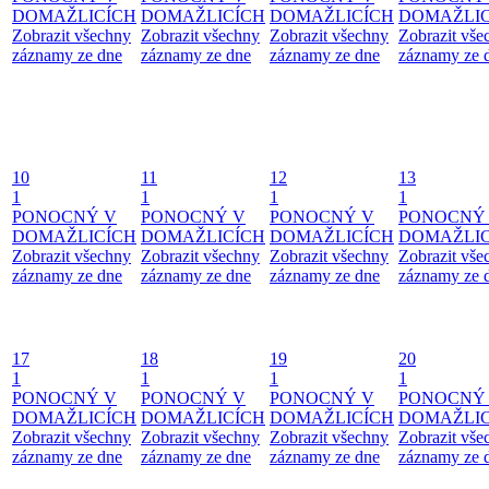
DOMAŽLICÍCH
DOMAŽLICÍCH
DOMAŽLICÍCH
DOMAŽLIC
Zobrazit všechny
Zobrazit všechny
Zobrazit všechny
Zobrazit vše
záznamy ze dne
záznamy ze dne
záznamy ze dne
záznamy ze 
10
11
12
13
1
1
1
1
PONOCNÝ V
PONOCNÝ V
PONOCNÝ V
PONOCNÝ
DOMAŽLICÍCH
DOMAŽLICÍCH
DOMAŽLICÍCH
DOMAŽLIC
Zobrazit všechny
Zobrazit všechny
Zobrazit všechny
Zobrazit vše
záznamy ze dne
záznamy ze dne
záznamy ze dne
záznamy ze 
17
18
19
20
1
1
1
1
PONOCNÝ V
PONOCNÝ V
PONOCNÝ V
PONOCNÝ
DOMAŽLICÍCH
DOMAŽLICÍCH
DOMAŽLICÍCH
DOMAŽLIC
Zobrazit všechny
Zobrazit všechny
Zobrazit všechny
Zobrazit vše
záznamy ze dne
záznamy ze dne
záznamy ze dne
záznamy ze 