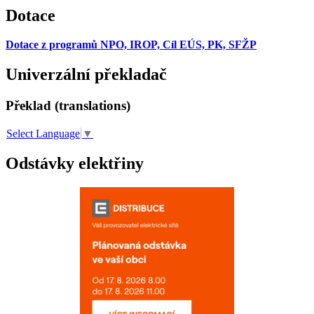
Dotace
Dotace z programů NPO, IROP, Cíl EÚS, PK, SFŽP
Univerzální překladač
Překlad (translations)
Select Language
▼
Odstávky elektřiny