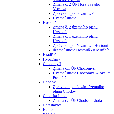
Změna č. 2 ÚP Hora Svatého
Václava
Zpráva o uplatňování ÚP
Územní studie
Hostouň
Změna č. 2 územního plánu
Hostouň
Změna č. 1 územního plánu
Hostouň
Zpráva o uplatňování ÚP Hostouň
územní studie Hostouň - k Mutěnínu
Hradiště
Hvožďany
Chocomyšl
Změna č.1 ÚP Chocomyšl
Územní studie Chocomyšl - lokalita
Podhůrčí
Chodov
Zpráva o uplatňování územního
plánu Chodov
Chodská Lhota
Změna č.1 ÚP Chodská Lhota
Chrastavice
Kanice