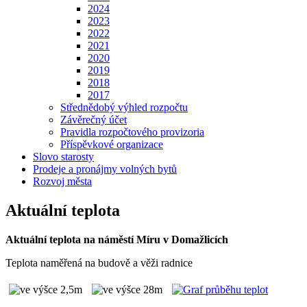
2024
2023
2022
2021
2020
2019
2018
2017
Střednědobý výhled rozpočtu
Závěrečný účet
Pravidla rozpočtového provizoria
Příspěvkové organizace
Slovo starosty
Prodeje a pronájmy volných bytů
Rozvoj města
Aktuální teplota
Aktuální teplota na náměstí Míru v Domažlicích
Teplota naměřená na budově a věži radnice