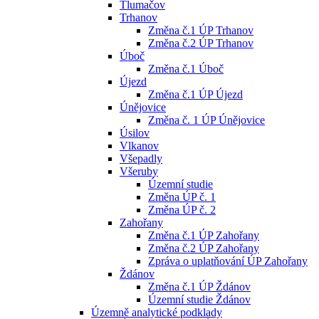
Tlumačov
Trhanov
Změna č.1 ÚP Trhanov
Změna č.2 ÚP Trhanov
Úboč
Změna č.1 Úboč
Újezd
Změna č.1 ÚP Újezd
Únějovice
Změna č. 1 ÚP Únějovice
Úsilov
Vlkanov
Všepadly
Všeruby
Územní studie
Změna ÚP č. 1
Změna ÚP č. 2
Zahořany
Změna č.1 ÚP Zahořany
Změna č.2 ÚP Zahořany
Zpráva o uplatňování ÚP Zahořany
Ždánov
Změna č.1 ÚP Ždánov
Územní studie Ždánov
Územně analytické podklady