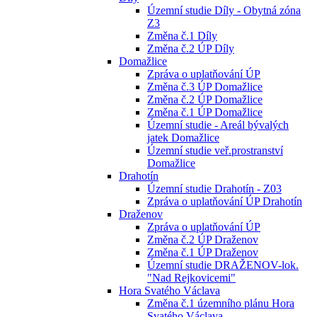
Územní studie Díly - Obytná zóna
Z3
Změna č.1 Díly
Změna č.2 ÚP Díly
Domažlice
Zpráva o uplatňování ÚP
Změna č.3 ÚP Domažlice
Změna č.2 ÚP Domažlice
Změna č.1 ÚP Domažlice
Územní studie - Areál bývalých
jatek Domažlice
Územní studie veř.prostranství
Domažlice
Drahotín
Územní studie Drahotín - Z03
Zpráva o uplatňování ÚP Drahotín
Draženov
Zpráva o uplatňování ÚP
Změna č.2 ÚP Draženov
Změna č.1 ÚP Draženov
Územní studie DRAŽENOV-lok.
"Nad Rejkovicemi"
Hora Svatého Václava
Změna č.1 územního plánu Hora
Svatého Václava