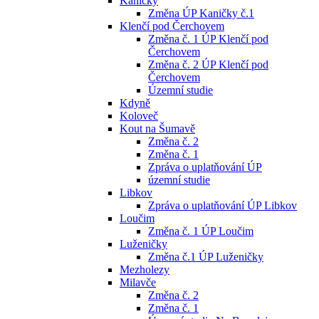
Kaničky
Změna ÚP Kaničky č.1
Klenčí pod Čerchovem
Změna č. 1 ÚP Klenčí pod
Čerchovem
Změna č. 2 ÚP Klenčí pod
Čerchovem
Územní studie
Kdyně
Koloveč
Kout na Šumavě
Změna č. 2
Změna č. 1
Zpráva o uplatňování ÚP
územní studie
Libkov
Zpráva o uplatňování ÚP Libkov
Loučim
Změna č. 1 ÚP Loučim
Luženičky
Změna č.1 ÚP Luženičky
Mezholezy
Milavče
Změna č. 2
Změna č. 1