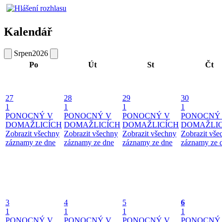
Kalendář
Srpen
2026
Po
Út
St
Čt
27
28
29
30
1
1
1
1
PONOCNÝ V
PONOCNÝ V
PONOCNÝ V
PONOCNÝ
DOMAŽLICÍCH
DOMAŽLICÍCH
DOMAŽLICÍCH
DOMAŽLIC
Zobrazit všechny
Zobrazit všechny
Zobrazit všechny
Zobrazit vše
záznamy ze dne
záznamy ze dne
záznamy ze dne
záznamy ze 
3
4
5
6
1
1
1
1
PONOCNÝ V
PONOCNÝ V
PONOCNÝ V
PONOCNÝ