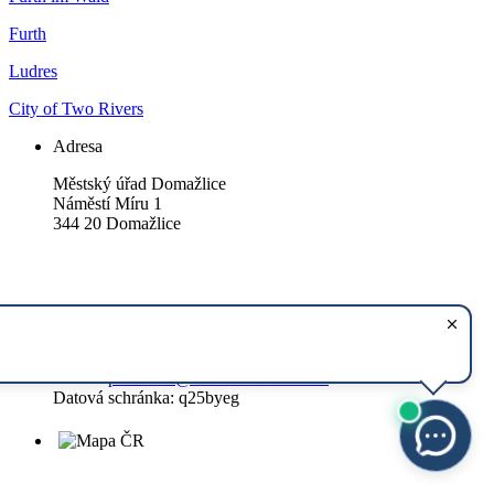
Furth
Ludres
City of Two Rivers
Adresa
Městský úřad Domažlice
Náměstí Míru 1
344 20 Domažlice
Kontakty
Telefon:
379719111
E-mail:
podatelna@mesto-domazlice.cz
Datová schránka: q25byeg