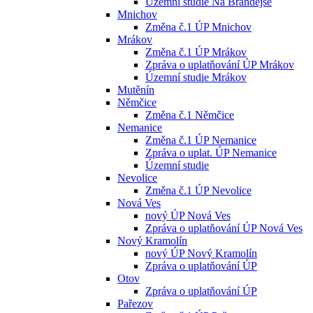
Územní studie Na Brandejse
Mnichov
Změna č.1 ÚP Mnichov
Mrákov
Změna č.1 ÚP Mrákov
Zpráva o uplatňování ÚP Mrákov
Územní studie Mrákov
Mutěnín
Němčice
Změna č.1 Němčice
Nemanice
Změna č.1 ÚP Nemanice
Zpráva o uplat. ÚP Nemanice
Územní studie
Nevolice
Změna č.1 ÚP Nevolice
Nová Ves
nový ÚP Nová Ves
Zpráva o uplatňování ÚP Nová Ves
Nový Kramolín
nový ÚP Nový Kramolín
Zpráva o uplatňování ÚP
Otov
Zpráva o uplatňování ÚP
Pařezov