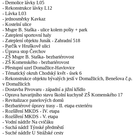
- Demolice lávky L05
- Rekonstrukce lávky L12
- Lávka L03
- jednosměrky Kavkaz
- Kostelní ulice
- Msgre B. Staška - ulice kolem pošty + park
- Zateplení sportovní haly
- Zateplení objektu Junák - Zahradní 518
- Parčík v Hruškově ulici
- Úprava stop Čerchov
- ZŠ Msgre B. Staška- bezbariérovost
- ZŠ Komenského - bezbariérovost
- Přestupní uzel Domažlice-Havlovice
- Tématický okruh Chodský květ - úsek 6
- Rekonstrukce objektu bývalých jeslí v Domažlicích, Benešova č.p.
v Domažlicích
- Dostavba Pivovaru - západní a jižní křídlo
- Oprava havarijního stavu školní kuchyně ZŠ Komenského 17
- Revitalizace panelových domů
- Bezbariérové úpravy trasy - II. etapa exteriéru
- Rozšíření MKDS - IV. etapa
- Rozšíření MKDS - V. etapa
- Vodní nádrže Na cvičáku
- Suchá nádrž Týnské předměstí
- Suché nádrže U Strážské cesty