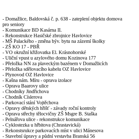
- Domažlice, Baldovská č. p. 638 - zateplení objektu domova
pro seniory
- Komunikace BD Kasárna II.
- Rekonstrukce Hasičské zbrojnice Havlovice
- MŠ Palackého - změna býv. bytu na zázemí školky
- ZŠ KO 17 - PBŘ
- VO okružní křižovatka El. Krásnohorské
- Uliční vpust u azylového domu Kozinova 177
- Přeložka NN za plaveckým bazénem v Domažlicích
- Přeložka sdělovacího kabelu OZ Havlovice
- Plynovod OZ Havlovice
- Kašna nám. Míru - oprava izolace
- Oprava Baarovy ulice
- Chodníky Jindřichova
- Chodník Císlerova
- Parkovací stání Vojtěchova
- Opravy dětských hřišť - závady roční kontroly
- Oprava střechy tělocvičny ZŠ Msgre B. Staška
- Pelnářova ulice - rekonstrukce komunikace
- Cyklostezka u hřbitova (Chrastavická)
- Rekonstsrukce parkovacích míst v ulici Mánesova
- Stavební úpravy a půdní vestavba Branská 56