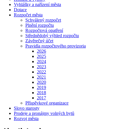
Vyhlášky a nařízení města
Dotace
Rozpočet města
Schválený rozpočet
Plnění rozpočtu
Rozpočtová opatření
Střednědobý výhled rozpočtu
Závěrečný účet
Pravidla rozpočtového provizoria
2026
2025
2024
2023
2022
2021
2020
2019
2018
2017
Příspěvkové organizace
Slovo starosty
Prodeje a pronájmy volných bytů
Rozvoj města