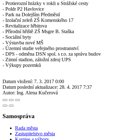
- Protierozní hrázky v rokli u Strážské cesty
- Poldr P2 Havlovice
- Park na Dolejším Předměstí
- Izolační zeleň ZŠ Komenského 17
- Revitalizace hřbitova
- Přírodní hřiště ZŠ Msgre B. Staška
- Sociální byty
- Výstavba nové MŠ
- Územní studie veřejného prostranství
- DPS - odměna DSN spol. s r.o. za správu budov
- Zimní stadion, záložní zdroj UPS
- Výkupy pozemků
Datum vložení:
7. 3. 2017 0:00
Datum poslední aktualizace:
28. 4. 2017 7:37
Autor:
Ing. Alena Kučerová
Samospráva
Rada města
Zastupitelstvo města
Komise a výbory