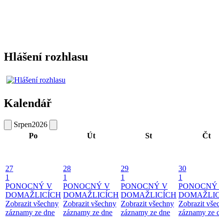
Hlášení rozhlasu
Kalendář
Srpen
2026
Po
Út
St
Čt
27
28
29
30
1
1
1
1
PONOCNÝ V
PONOCNÝ V
PONOCNÝ V
PONOCNÝ
DOMAŽLICÍCH
DOMAŽLICÍCH
DOMAŽLICÍCH
DOMAŽLIC
Zobrazit všechny
Zobrazit všechny
Zobrazit všechny
Zobrazit vše
záznamy ze dne
záznamy ze dne
záznamy ze dne
záznamy ze 