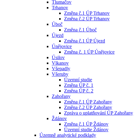
Tlumačov
Trhanov
Změna č.1 ÚP Trhanov
Změna č.2 ÚP Trhanov
Úboč
Změna č.1 Úboč
Újezd
Změna č.1 ÚP Újezd
Únějovice
Změna č. 1 ÚP Únějovice
Úsilov
Vlkanov
Všepadly
Všeruby
Územní studie
Změna ÚP č. 1
Změna ÚP č. 2
Zahořany
Změna č.1 ÚP Zahořany
Změna č.2 ÚP Zahořany
Zpráva o uplatňování ÚP Zahořany
Ždánov
Změna č.1 ÚP Ždánov
Územní studie Ždánov
Územně analytické podklady