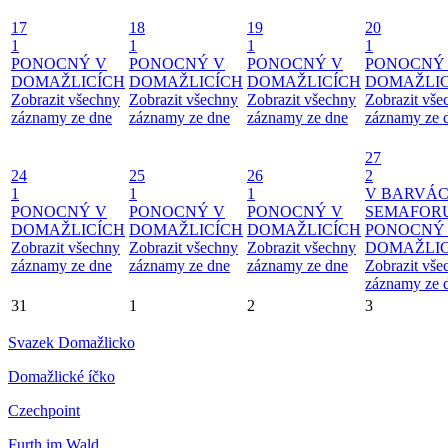
17
18
19
20
1
1
1
1
PONOCNÝ V
PONOCNÝ V
PONOCNÝ V
PONOCNÝ
DOMAŽLICÍCH
DOMAŽLICÍCH
DOMAŽLICÍCH
DOMAŽLIC
Zobrazit všechny
Zobrazit všechny
Zobrazit všechny
Zobrazit vše
záznamy ze dne
záznamy ze dne
záznamy ze dne
záznamy ze 
27
24
25
26
2
1
1
1
V BARVÁ
PONOCNÝ V
PONOCNÝ V
PONOCNÝ V
SEMAFOR
DOMAŽLICÍCH
DOMAŽLICÍCH
DOMAŽLICÍCH
PONOCNÝ
Zobrazit všechny
Zobrazit všechny
Zobrazit všechny
DOMAŽLIC
záznamy ze dne
záznamy ze dne
záznamy ze dne
Zobrazit vše
záznamy ze 
31
1
2
3
Svazek Domažlicko
Domažlické íčko
Czechpoint
Furth im Wald