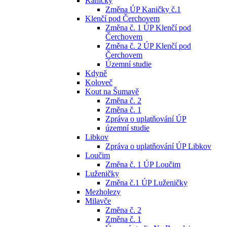
Kaničky
Změna ÚP Kaničky č.1
Klenčí pod Čerchovem
Změna č. 1 ÚP Klenčí pod
Čerchovem
Změna č. 2 ÚP Klenčí pod
Čerchovem
Územní studie
Kdyně
Koloveč
Kout na Šumavě
Změna č. 2
Změna č. 1
Zpráva o uplatňování ÚP
územní studie
Libkov
Zpráva o uplatňování ÚP Libkov
Loučim
Změna č. 1 ÚP Loučim
Luženičky
Změna č.1 ÚP Luženičky
Mezholezy
Milavče
Změna č. 2
Změna č. 1