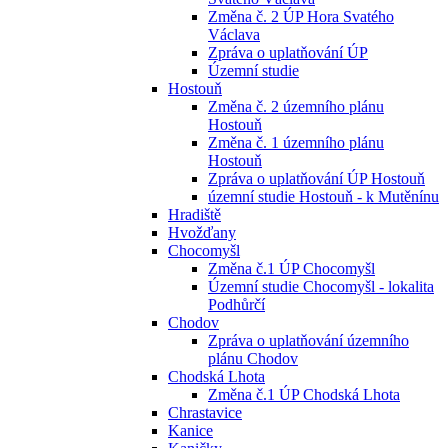
Změna č. 2 ÚP Hora Svatého
Václava
Zpráva o uplatňování ÚP
Územní studie
Hostouň
Změna č. 2 územního plánu
Hostouň
Změna č. 1 územního plánu
Hostouň
Zpráva o uplatňování ÚP Hostouň
územní studie Hostouň - k Mutěnínu
Hradiště
Hvožďany
Chocomyšl
Změna č.1 ÚP Chocomyšl
Územní studie Chocomyšl - lokalita
Podhůrčí
Chodov
Zpráva o uplatňování územního
plánu Chodov
Chodská Lhota
Změna č.1 ÚP Chodská Lhota
Chrastavice
Kanice