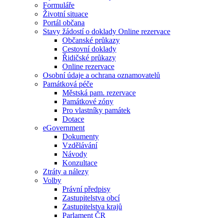
Formuláře
Životní situace
Portál občana
Stavy žádostí o doklady Online rezervace
Občanské průkazy
Cestovní doklady
Řidičské průkazy
Online rezervace
Osobní údaje a ochrana oznamovatelů
Památková péče
Městská pam. rezervace
Památkové zóny
Pro vlastníky památek
Dotace
eGovernment
Dokumenty
Vzdělávání
Návody
Konzultace
Ztráty a nálezy
Volby
Právní předpisy
Zastupitelstva obcí
Zastupitelstva krajů
Parlament ČR