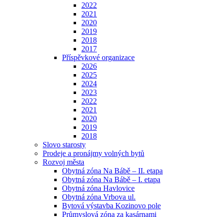
2022
2021
2020
2019
2018
2017
Příspěvkové organizace
2026
2025
2024
2023
2022
2021
2020
2019
2018
Slovo starosty
Prodeje a pronájmy volných bytů
Rozvoj města
Obytná zóna Na Bábě – II. etapa
Obytná zóna Na Bábě – I. etapa
Obytná zóna Havlovice
Obytná zóna Vrbova ul.
Bytová výstavba Kozinovo pole
Průmyslová zóna za kasárnami