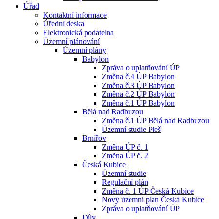
Úřad
Kontaktní informace
Úřední deska
Elektronická podatelna
Územní plánování
Územní plány
Babylon
Zpráva o uplatňování ÚP
Změna č.4 ÚP Babylon
Změna č.3 ÚP Babylon
Změna č.2 ÚP Babylon
Změna č.1 ÚP Babylon
Bělá nad Radbuzou
Změna č.1 ÚP Bělá nad Radbuzou
Územní studie Pleš
Brnířov
Změna ÚP č. 1
Změna ÚP č. 2
Česká Kubice
Územní studie
Regulační plán
Změna č. 1 ÚP Česká Kubice
Nový územní plán Česká Kubice
Zpráva o uplatňování ÚP
Díly