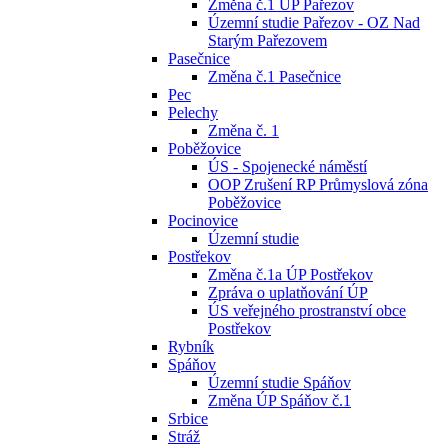
Změna č.1 ÚP Pařezov
Územní studie Pařezov - OZ Nad
Starým Pařezovem
Pasečnice
Změna č.1 Pasečnice
Pec
Pelechy
Změna č. 1
Poběžovice
ÚS - Spojenecké náměstí
OOP Zrušení RP Průmyslová zóna
Poběžovice
Pocinovice
Územní studie
Postřekov
Změna č.1a ÚP Postřekov
Zpráva o uplatňování ÚP
ÚS veřejného prostranství obce
Postřekov
Rybník
Spáňov
Územní studie Spáňov
Změna ÚP Spáňov č.1
Srbice
Stráž