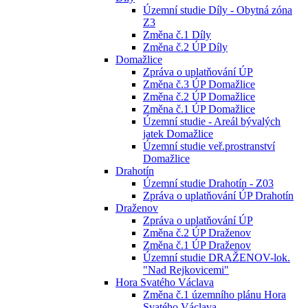
Územní studie Díly - Obytná zóna
Z3
Změna č.1 Díly
Změna č.2 ÚP Díly
Domažlice
Zpráva o uplatňování ÚP
Změna č.3 ÚP Domažlice
Změna č.2 ÚP Domažlice
Změna č.1 ÚP Domažlice
Územní studie - Areál bývalých
jatek Domažlice
Územní studie veř.prostranství
Domažlice
Drahotín
Územní studie Drahotín - Z03
Zpráva o uplatňování ÚP Drahotín
Draženov
Zpráva o uplatňování ÚP
Změna č.2 ÚP Draženov
Změna č.1 ÚP Draženov
Územní studie DRAŽENOV-lok.
"Nad Rejkovicemi"
Hora Svatého Václava
Změna č.1 územního plánu Hora
Svatého Václava