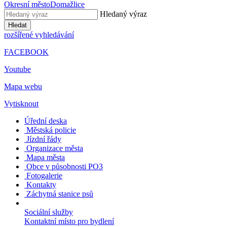
Okresní město
Domažlice
Hledaný výraz
Hledat
rozšířené vyhledávání
FACEBOOK
Youtube
Mapa webu
Vytisknout
Úřední deska
Městská policie
Jízdní řády
Organizace města
Mapa města
Obce v působnosti PO3
Fotogalerie
Kontakty
Záchytná stanice psů
Sociální služby
Kontaktní místo pro bydlení