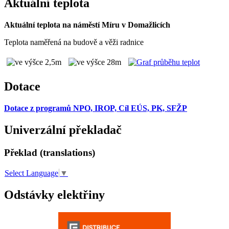
Aktuální teplota
Aktuální teplota na náměstí Míru v Domažlicích
Teplota naměřená na budově a věži radnice
Dotace
Dotace z programů NPO, IROP, Cíl EÚS, PK, SFŽP
Univerzální překladač
Překlad (translations)
Select Language
▼
Odstávky elektřiny