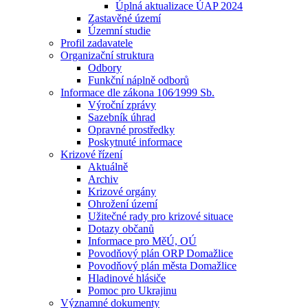
Úplná aktualizace ÚAP 2024
Zastavěné území
Územní studie
Profil zadavatele
Organizační struktura
Odbory
Funkční náplně odborů
Informace dle zákona 106⁄1999 Sb.
Výroční zprávy
Sazebník úhrad
Opravné prostředky
Poskytnuté informace
Krizové řízení
Aktuálně
Archiv
Krizové orgány
Ohrožení území
Užitečné rady pro krizové situace
Dotazy občanů
Informace pro MěÚ, OÚ
Povodňový plán ORP Domažlice
Povodňový plán města Domažlice
Hladinové hlásiče
Pomoc pro Ukrajinu
Významné dokumenty