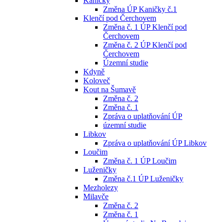
Kaničky
Změna ÚP Kaničky č.1
Klenčí pod Čerchovem
Změna č. 1 ÚP Klenčí pod
Čerchovem
Změna č. 2 ÚP Klenčí pod
Čerchovem
Územní studie
Kdyně
Koloveč
Kout na Šumavě
Změna č. 2
Změna č. 1
Zpráva o uplatňování ÚP
územní studie
Libkov
Zpráva o uplatňování ÚP Libkov
Loučim
Změna č. 1 ÚP Loučim
Luženičky
Změna č.1 ÚP Luženičky
Mezholezy
Milavče
Změna č. 2
Změna č. 1