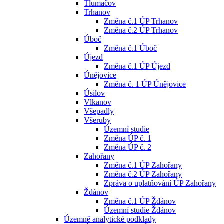
Tlumačov
Trhanov
Změna č.1 ÚP Trhanov
Změna č.2 ÚP Trhanov
Úboč
Změna č.1 Úboč
Újezd
Změna č.1 ÚP Újezd
Únějovice
Změna č. 1 ÚP Únějovice
Úsilov
Vlkanov
Všepadly
Všeruby
Územní studie
Změna ÚP č. 1
Změna ÚP č. 2
Zahořany
Změna č.1 ÚP Zahořany
Změna č.2 ÚP Zahořany
Zpráva o uplatňování ÚP Zahořany
Ždánov
Změna č.1 ÚP Ždánov
Územní studie Ždánov
Územně analytické podklady