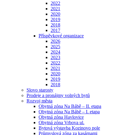
2022
2021
2020
2019
2018
2017
Příspěvkové organizace
2026
2025
2024
2023
2022
2021
2020
2019
2018
Slovo starosty
Prodeje a pronájmy volných bytů
Rozvoj města
Obytná zóna Na Bábě – II. etapa
Obytná zóna Na Bábě – I. etapa
Obytná zóna Havlovice
Obytná zóna Vrbova ul.
Bytová výstavba Kozinovo pole
Průmyslová zóna za kasárnami