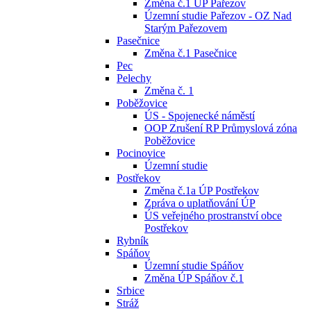
Změna č.1 ÚP Pařezov
Územní studie Pařezov - OZ Nad
Starým Pařezovem
Pasečnice
Změna č.1 Pasečnice
Pec
Pelechy
Změna č. 1
Poběžovice
ÚS - Spojenecké náměstí
OOP Zrušení RP Průmyslová zóna
Poběžovice
Pocinovice
Územní studie
Postřekov
Změna č.1a ÚP Postřekov
Zpráva o uplatňování ÚP
ÚS veřejného prostranství obce
Postřekov
Rybník
Spáňov
Územní studie Spáňov
Změna ÚP Spáňov č.1
Srbice
Stráž