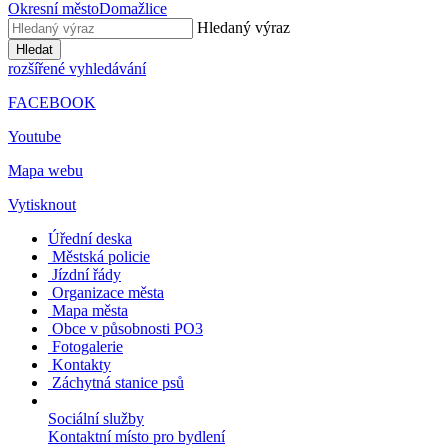
Okresní město
Domažlice
Hledaný výraz
Hledat
rozšířené vyhledávání
FACEBOOK
Youtube
Mapa webu
Vytisknout
Úřední deska
Městská policie
Jízdní řády
Organizace města
Mapa města
Obce v působnosti PO3
Fotogalerie
Kontakty
Záchytná stanice psů
Sociální služby
Kontaktní místo pro bydlení