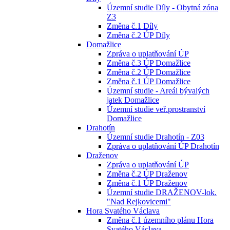
Územní studie Díly - Obytná zóna
Z3
Změna č.1 Díly
Změna č.2 ÚP Díly
Domažlice
Zpráva o uplatňování ÚP
Změna č.3 ÚP Domažlice
Změna č.2 ÚP Domažlice
Změna č.1 ÚP Domažlice
Územní studie - Areál bývalých
jatek Domažlice
Územní studie veř.prostranství
Domažlice
Drahotín
Územní studie Drahotín - Z03
Zpráva o uplatňování ÚP Drahotín
Draženov
Zpráva o uplatňování ÚP
Změna č.2 ÚP Draženov
Změna č.1 ÚP Draženov
Územní studie DRAŽENOV-lok.
"Nad Rejkovicemi"
Hora Svatého Václava
Změna č.1 územního plánu Hora
Svatého Václava