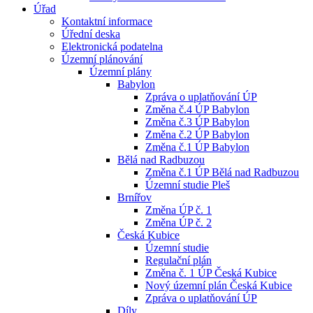
Úřad
Kontaktní informace
Úřední deska
Elektronická podatelna
Územní plánování
Územní plány
Babylon
Zpráva o uplatňování ÚP
Změna č.4 ÚP Babylon
Změna č.3 ÚP Babylon
Změna č.2 ÚP Babylon
Změna č.1 ÚP Babylon
Bělá nad Radbuzou
Změna č.1 ÚP Bělá nad Radbuzou
Územní studie Pleš
Brnířov
Změna ÚP č. 1
Změna ÚP č. 2
Česká Kubice
Územní studie
Regulační plán
Změna č. 1 ÚP Česká Kubice
Nový územní plán Česká Kubice
Zpráva o uplatňování ÚP
Díly