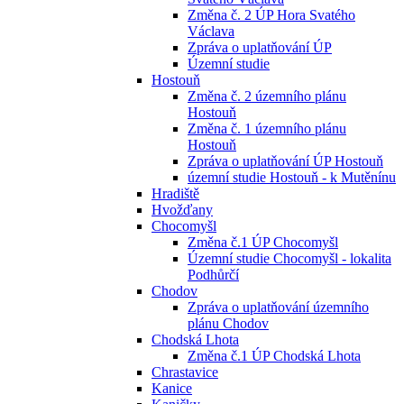
Změna č. 2 ÚP Hora Svatého
Václava
Zpráva o uplatňování ÚP
Územní studie
Hostouň
Změna č. 2 územního plánu
Hostouň
Změna č. 1 územního plánu
Hostouň
Zpráva o uplatňování ÚP Hostouň
územní studie Hostouň - k Mutěnínu
Hradiště
Hvožďany
Chocomyšl
Změna č.1 ÚP Chocomyšl
Územní studie Chocomyšl - lokalita
Podhůrčí
Chodov
Zpráva o uplatňování územního
plánu Chodov
Chodská Lhota
Změna č.1 ÚP Chodská Lhota
Chrastavice
Kanice