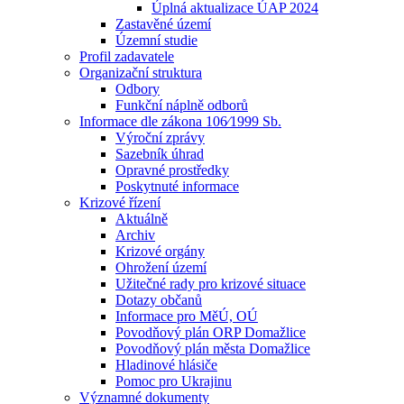
Úplná aktualizace ÚAP 2024
Zastavěné území
Územní studie
Profil zadavatele
Organizační struktura
Odbory
Funkční náplně odborů
Informace dle zákona 106⁄1999 Sb.
Výroční zprávy
Sazebník úhrad
Opravné prostředky
Poskytnuté informace
Krizové řízení
Aktuálně
Archiv
Krizové orgány
Ohrožení území
Užitečné rady pro krizové situace
Dotazy občanů
Informace pro MěÚ, OÚ
Povodňový plán ORP Domažlice
Povodňový plán města Domažlice
Hladinové hlásiče
Pomoc pro Ukrajinu
Významné dokumenty