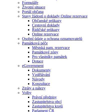
Formuláře
Životní situace
Portál občana
Stavy žádostí o doklady Online rezervace
Občanské průkazy
Cestovní doklady
Řidičské průkazy
Online rezervace
Osobní údaje a ochrana oznamovatelů
Památková péče
Městská pam. rezervace
Památkové zóny
Pro vlastníky památek
Dotace
eGovernment
Dokumenty
Vzdělávání
Návody
Konzultace
Ztráty a nálezy
Volby
Právní předpisy
Zastupitelstva obcí
Zastupitelstva krajů
Parlament ČR