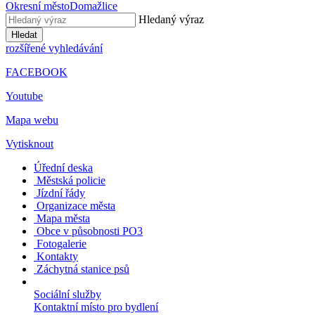
Okresní město
Domažlice
Hledaný výraz
Hledat
rozšířené vyhledávání
FACEBOOK
Youtube
Mapa webu
Vytisknout
Úřední deska
Městská policie
Jízdní řády
Organizace města
Mapa města
Obce v působnosti PO3
Fotogalerie
Kontakty
Záchytná stanice psů
Sociální služby
Kontaktní místo pro bydlení