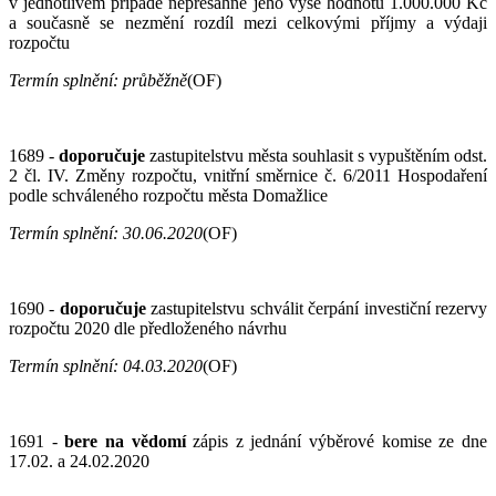
v jednotlivém případě nepřesáhne jeho výše hodnotu 1.000.000 Kč
a současně se nezmění rozdíl mezi celkovými příjmy a výdaji
rozpočtu
Termín splnění: průběžně
(OF)
1689 -
doporučuje
zastupitelstvu města souhlasit s vypuštěním odst.
2 čl. IV. Změny rozpočtu, vnitřní směrnice č. 6/2011 Hospodaření
podle schváleného rozpočtu města Domažlice
Termín splnění:
30
.0
6
.2020
(OF)
1690 -
doporučuje
zastupitelstvu schválit čerpání investiční rezervy
rozpočtu 2020 dle předloženého návrhu
Termín splnění: 04.03.2020
(OF)
1691 -
bere na vědomí
zápis z jednání výběrové komise ze dne
17.02. a 24.02.2020