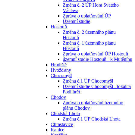
Změna č. 2 ÚP Hora Svatého
Václava
Zpráva o uplatňování ÚP
Územní studie
Hostouň
Změna č. 2 územního plánu
Hostouň
Změna č. 1 územního plánu
Hostouň
Zpráva o uplatňování ÚP Hostouň
územní studie Hostouň - k Mutěnínu
Hradiště
Hvožďany
Chocomyšl
Změna č.1 ÚP Chocomyšl
Územní studie Chocomyšl - lokalita
Podhůrčí
Chodov
Zpráva o uplatňování územního
plánu Chodov
Chodská Lhota
Změna č.1 ÚP Chodská Lhota
Chrastavice
Kanice