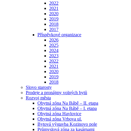
2022
2021
2020
2019
2018
2017
Příspěvkové organizace
2026
2025
2024
2023
2022
2021
2020
2019
2018
Slovo starosty
Prodeje a pronájmy volných bytů
Rozvoj města
Obytná zóna Na Bábě – II. etapa
Obytná zóna Na Bábě – I. etapa
Obytná zóna Havlovice
Obytná zóna Vrbova ul.
Bytová výstavba Kozinovo pole
Průmyslová zóna za kasárnami