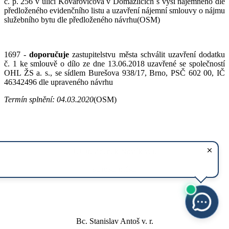
č. p. 256 v ulici Kovařovicova v Domažlicích s výší nájemného dle
předloženého evidenčního listu a uzavření nájemní smlouvy o nájmu
služebního bytu dle předloženého návrhu(OSM)
1697 -
doporučuje
zastupitelstvu města schválit uzavření dodatku
č. 1 ke smlouvě o dílo ze dne 13.06.2018 uzavřené se společností
OHL ŽS a. s., se sídlem Burešova 938/17, Brno, PSČ 602 00, IČ
46342496 dle upraveného návrhu
Termín
splnění: 04.03.2020
(OSM)
JUDr. Zdeněk Novák v. r.
starosta města
Bc. Stanislav Antoš v. r.