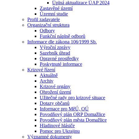
Úplná aktualizace ÚAP 2024
Zastavěné území
Územní studie
Profil zadavatele
Organizační struktura
Odbory
Funkční náplně odborů
Informace dle zákona 106⁄1999 Sb.
Výroční zprávy
Sazebník úhrad
Opravné prostředky
Poskytnuté informace
Krizové řízení
Aktuálně
Archiv
Krizové orgány
Ohrožení území
Užitečné rady pro krizové situace
Dotazy občanů
Informace pro MěÚ, OÚ
Povodňový plán ORP Domažlice
Povodňový plán města Domažlice
Hladinové hlásiče
Pomoc pro Ukrajinu
Významné dokumenty