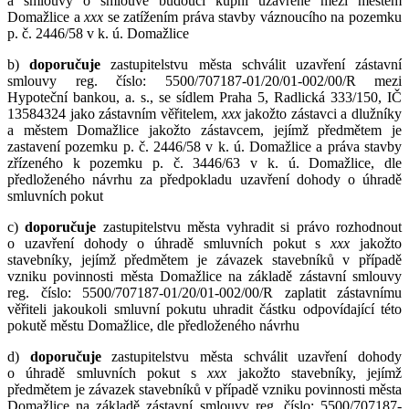
a smlouvy o smlouvě budoucí kupní uzavřené mezi městem
Domažlice a
x
xx
se zatížením práva stavby váznoucího na pozemku
p. č. 2446/58 v k. ú. Domažlice
b)
doporučuje
zastupitelstvu města schválit uzavření zástavní
smlouvy reg. číslo: 5500/707187-01/20/01-002/00/R mezi
Hypoteční bankou, a. s., se sídlem Praha 5, Radlická 333/150, IČ
13584324 jako zástavním věřitelem,
xxx
jakožto zástavci a dlužníky
a městem Domažlice jakožto zástavcem, jejímž předmětem je
zastavení pozemku p. č. 2446/58 v k. ú. Domažlice a práva stavby
zřízeného k pozemku p. č. 3446/63 v k. ú. Domažlice, dle
předloženého návrhu za předpokladu uzavření dohody o úhradě
smluvních pokut
c)
do
poručuje
zastupitelstvu města vyhradit si právo rozhodnout
o uzavření dohody o úhradě smluvních pokut s
x
xx
jakožto
stavebníky, jejímž předmětem je závazek stavebníků v případě
vzniku povinnosti města Domažlice na základě zástavní smlouvy
reg. číslo: 5500/707187-01/20/01-002/00/R zaplatit zástavnímu
věřiteli jakoukoli smluvní pokutu uhradit částku odpovídající této
pokutě městu Domažlice, dle předloženého návrhu
d)
doporučuje
zastupitelstvu města schválit uzavření dohody
o úhradě smluvních pokut s
xxx
jakožto stavebníky, jejímž
předmětem je závazek stavebníků v případě vzniku povinnosti města
Domažlice na základě zástavní smlouvy reg. číslo: 5500/707187-