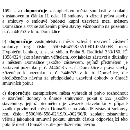
1692 - a)
doporučuje
zastupitelstvu města souhlasit v souladu
s ustanovením článku II. odst. 10 smlouvy o zřízení práva stavby
a smlouvy o smlouvě budoucí kupní uzavřené mezi městem
Domažlice a
x
xx
se zatížením práva stavby váznoucího na pozemku
p. č. 2446/53 v k. ú. Domažlice
b)
doporučuje
zastupitelstvu města schválit uzavření zástavní
smlouvy reg. číslo: 5500/464558-02/19/01-002/00/R mezi
Hypoteční bankou, a. s., se sídlem Praha 5, Radlická 333/150, IČ
13584324 jako zástavním věřitelem,
xxx
jakožto zástavci a dlužníky
a městem Domažlice jakožto zástavcem, jejímž předmětem je
zastavení pozemku p. č. 2446/53 v k. ú. Domažlice a práva stavby
zřízeného k pozemku p. č. 3446/53 v k. ú. Domažlice, dle
předloženého návrhu za předpokladu uzavření dohody o úhradě
smluvních pokut
c)
do
poručuje
zastupitelstvu města vyhradit si právo rozhodnout
o uzavření dohody o úhradě smluvních pokut s
x
xx
jakožto
stavebníky, jejímž předmětem je závazek stavebníků v případě
vzniku povinnosti města Domažlice na základě zástavní smlouvy
reg. číslo: 5500/464558-02/19/01-002/00/R zaplatit zástavnímu
věřiteli jakoukoli smluvní pokutu uhradit částku odpovídající této
pokutě městu Domažlice, dle předloženého návrhu