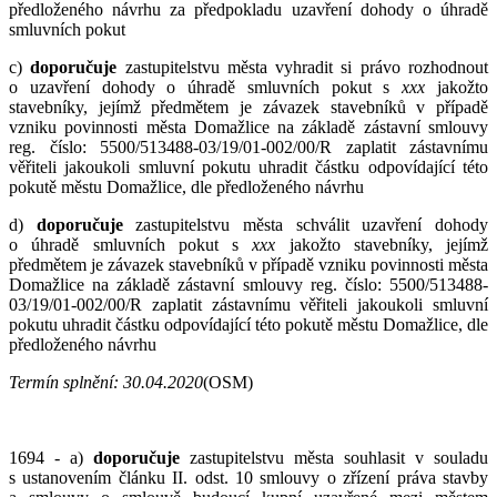
předloženého návrhu za předpokladu uzavření dohody o úhradě
smluvních pokut
c)
do
poručuje
zastupitelstvu města vyhradit si právo rozhodnout
o uzavření dohody o úhradě smluvních pokut s
x
xx
jakožto
stavebníky, jejímž předmětem je závazek stavebníků v případě
vzniku povinnosti města Domažlice na základě zástavní smlouvy
reg. číslo: 5500/513488-03/19/01-002/00/R zaplatit zástavnímu
věřiteli jakoukoli smluvní pokutu uhradit částku odpovídající této
pokutě městu Domažlice, dle předloženého návrhu
d)
doporučuje
zastupitelstvu města schválit uzavření dohody
o úhradě smluvních pokut s
xxx
jakožto stavebníky, jejímž
předmětem je závazek stavebníků v případě vzniku povinnosti města
Domažlice na základě zástavní smlouvy reg. číslo: 5500/513488-
03/19/01-002/00/R zaplatit zástavnímu věřiteli jakoukoli smluvní
pokutu uhradit částku odpovídající této pokutě městu Domažlice, dle
předloženého návrhu
Termín splnění:
30.04.2020
(OSM)
1694 - a)
doporučuje
zastupitelstvu města souhlasit v souladu
s ustanovením článku II. odst. 10 smlouvy o zřízení práva stavby