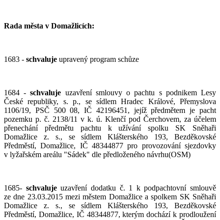
Rada města v Domažlicích:
1683 -
schvaluje
upravený program schůze
1684 -
schvaluje
uzavření smlouvy o pachtu s podnikem Lesy
České republiky, s. p., se sídlem Hradec Králové, Přemyslova
1106/19, PSČ 500 08, IČ 42196451, jejíž předmětem je pacht
pozemku p. č. 2138/11 v k. ú. Klenčí pod Čerchovem, za účelem
přenechání předmětu pachtu k užívání spolku SK Sněhaři
Domažlice z. s., se sídlem Klášterského 193, Bezděkovské
Předměstí, Domažlice, IČ 48344877 pro provozování sjezdovky
v lyžařském areálu "Sádek" dle předloženého návrhu(OSM)
1685-
schvaluje
uzavření dodatku č. 1 k podpachtovní smlouvě
ze dne 23.03.2015 mezi městem Domažlice a spolkem SK Sněhaři
Domažlice z. s., se sídlem Klášterského 193, Bezděkovské
Předměstí, Domažlice, IČ 48344877, kterým dochází k prodloužení