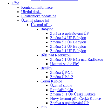
Úřad
Kontaktní informace
Úřední deska
Elektronická podatelna
Územní plánování
Územní plány
Babylon
Zpráva o uplatňování ÚP
Změna č.4 ÚP Babylon
Změna č.3 ÚP Babylon
Změna č.2 ÚP Babylon
Změna č.1 ÚP Babylon
Bělá nad Radbuzou
Změna č.1 ÚP Bělá nad Radbuzou
Územní studie Pleš
Brnířov
Změna ÚP č. 1
Změna ÚP č. 2
Česká Kubice
Územní studie
Regulační plán
Změna č. 1 ÚP Česká Kubice
Nový územní plán Česká Kubice
Zpráva o uplatňování ÚP
Díly