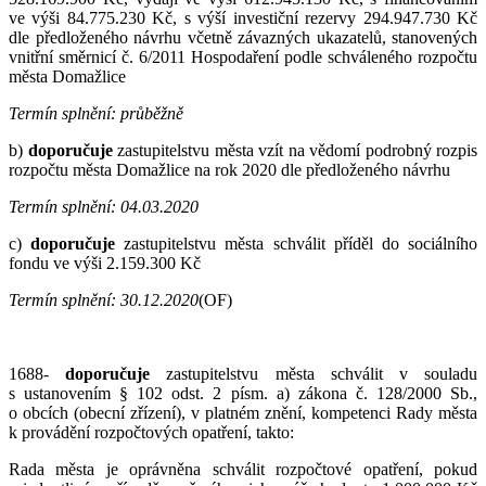
ve výši 84.775.230 Kč, s výší investiční rezervy 294.947.730 Kč
dle předloženého návrhu včetně závazných ukazatelů, stanovených
vnitřní směrnicí č. 6/2011 Hospodaření podle schváleného rozpočtu
města Domažlice
Termín splnění: průběžně
b)
doporučuje
zastupitelstvu města vzít na vědomí podrobný rozpis
rozpočtu města Domažlice na rok 2020 dle předloženého návrhu
Termín splnění: 04.03.2020
c)
doporučuje
zastupitelstvu města schválit příděl do sociálního
fondu ve výši 2.159.300 Kč
Termín splnění: 30.12.2020
(OF)
1688-
dopo
ručuje
zastupitelstvu města schválit v souladu
s ustanovením § 102 odst. 2 písm. a) zákona č. 128/2000 Sb.,
o obcích (obecní zřízení), v platném znění, kompetenci Rady města
k provádění rozpočtových opatření, takto:
Rada města je oprávněna schválit rozpočtové opatření, pokud