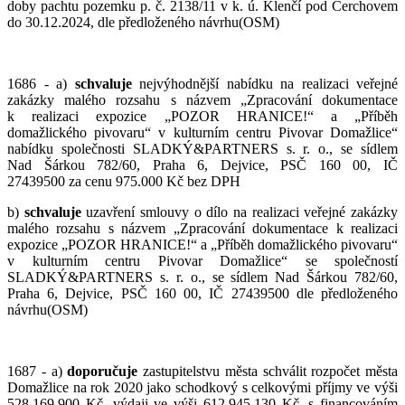
doby pachtu pozemku p. č. 2138/11 v k. ú. Klenčí pod Čerchovem
do 30.12.2024, dle předloženého návrhu(OSM)
1686 - a)
schvaluje
nejvýhodnější nabídku na realizaci veřejné
zakázky malého rozsahu s názvem „Zpracování dokumentace
k realizaci expozice „POZOR HRANICE!“ a „Příběh
domažlického pivovaru“ v kulturním centru Pivovar Domažlice“
nabídku společnosti SLADKÝ&PARTNERS s. r. o., se sídlem
Nad Šárkou 782/60, Praha 6, Dejvice, PSČ 160 00, IČ
27439500 za cenu 975.000 Kč bez DPH
b)
schvaluje
uzavření smlouvy o dílo na realizaci veřejné zakázky
malého rozsahu s názvem „Zpracování dokumentace k realizaci
expozice „POZOR HRANICE!“ a „Příběh domažlického pivovaru“
v kulturním centru Pivovar Domažlice“ se společností
SLADKÝ&PARTNERS s. r. o., se sídlem Nad Šárkou 782/60,
Praha 6, Dejvice, PSČ 160 00, IČ 27439500 dle předloženého
návrhu(OSM)
1687 - a)
doporučuje
zastupitelstvu města schválit rozpočet města
Domažlice na rok 2020 jako schodkový s celkovými příjmy ve výši
528.169.900 Kč, výdaji ve výši 612.945.130 Kč, s financováním