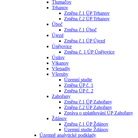
Tlumačov
Trhanov
Změna č.1 ÚP Trhanov
Změna č.2 ÚP Trhanov
Úboč
Změna č.1 Úboč
Újezd
Změna č.1 ÚP Újezd
Únějovice
Změna č. 1 ÚP Únějovice
Úsilov
Vlkanov
Všepadly
Všeruby
Územní studie
Změna ÚP č. 1
Změna ÚP č. 2
Zahořany
Změna č.1 ÚP Zahořany
Změna č.2 ÚP Zahořany
Zpráva o uplatňování ÚP Zahořany
Ždánov
Změna č.1 ÚP Ždánov
Územní studie Ždánov
Územně analytické podklady