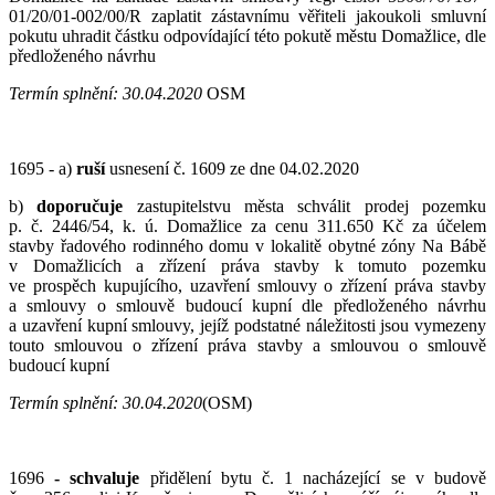
01/20/01-002/00/R zaplatit zástavnímu věřiteli jakoukoli smluvní
pokutu uhradit částku odpovídající této pokutě městu Domažlice, dle
předloženého návrhu
Termín splnění:
30.04.2020
OSM
1695 - a)
ruší
usnesení č. 1609 ze dne 04.02.2020
b)
doporučuje
zastupitelstvu města schválit prodej pozemku
p. č. 2446/54, k. ú. Domažlice za cenu 311.650 Kč za účelem
stavby řadového rodinného domu v lokalitě obytné zóny Na Bábě
v Domažlicích a zřízení práva stavby k tomuto pozemku
ve prospěch kupujícího, uzavření smlouvy o zřízení práva stavby
a smlouvy o smlouvě budoucí kupní dle předloženého návrhu
a uzavření kupní smlouvy, jejíž podstatné náležitosti jsou vymezeny
touto smlouvou o zřízení práva stavby a smlouvou o smlouvě
budoucí kupní
Termín splnění:
3
0
.04
.2020
(OSM)
1696
- schvaluje
přidělení bytu č. 1 nacházející se v budově