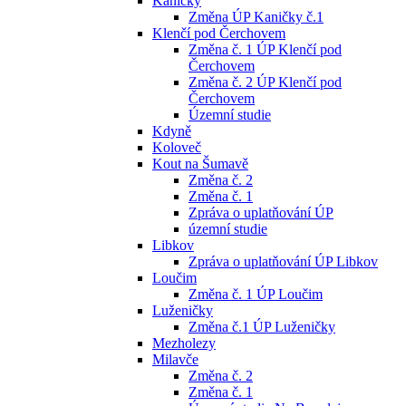
Kaničky
Změna ÚP Kaničky č.1
Klenčí pod Čerchovem
Změna č. 1 ÚP Klenčí pod
Čerchovem
Změna č. 2 ÚP Klenčí pod
Čerchovem
Územní studie
Kdyně
Koloveč
Kout na Šumavě
Změna č. 2
Změna č. 1
Zpráva o uplatňování ÚP
územní studie
Libkov
Zpráva o uplatňování ÚP Libkov
Loučim
Změna č. 1 ÚP Loučim
Luženičky
Změna č.1 ÚP Luženičky
Mezholezy
Milavče
Změna č. 2
Změna č. 1