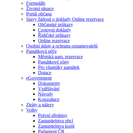
Formuláře
Životní situace
Portál občana
Stavy žádostí o doklady Online rezervace
Občanské průkazy
Cestovní doklady
Řidičské průkazy
Online rezervace
Osobní údaje a ochrana oznamovatelů
Památková péče
Městská pam. rezervace
Památkové zóny
Pro vlastníky památek
Dotace
eGovernment
Dokumenty
Vzdělávání
Návody
Konzultace
Ztráty a nálezy
Volby
Právní předpisy
Zastupitelstva obcí
Zastupitelstva krajů
Parlament ČR