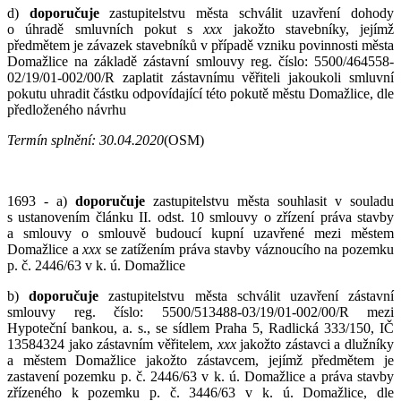
d)
doporučuje
zastupitelstvu města schválit uzavření dohody
o úhradě smluvních pokut s
xxx
jakožto stavebníky, jejímž
předmětem je závazek stavebníků v případě vzniku povinnosti města
Domažlice na základě zástavní smlouvy reg. číslo: 5500/464558-
02/19/01-002/00/R zaplatit zástavnímu věřiteli jakoukoli smluvní
pokutu uhradit částku odpovídající této pokutě městu Domažlice, dle
předloženého návrhu
Termín splnění:
30.04.2020
(OSM)
1693 - a)
doporučuje
zastupitelstvu města souhlasit v souladu
s ustanovením článku II. odst. 10 smlouvy o zřízení práva stavby
a smlouvy o smlouvě budoucí kupní uzavřené mezi městem
Domažlice a
x
xx
se zatížením práva stavby váznoucího na pozemku
p. č. 2446/63 v k. ú. Domažlice
b)
doporučuje
zastupitelstvu města schválit uzavření zástavní
smlouvy reg. číslo: 5500/513488-03/19/01-002/00/R mezi
Hypoteční bankou, a. s., se sídlem Praha 5, Radlická 333/150, IČ
13584324 jako zástavním věřitelem,
xxx
jakožto zástavci a dlužníky
a městem Domažlice jakožto zástavcem, jejímž předmětem je
zastavení pozemku p. č. 2446/63 v k. ú. Domažlice a práva stavby
zřízeného k pozemku p. č. 3446/63 v k. ú. Domažlice, dle