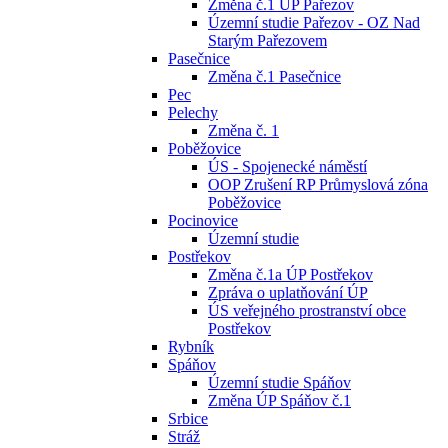
Změna č.1 ÚP Pařezov
Územní studie Pařezov - OZ Nad
Starým Pařezovem
Pasečnice
Změna č.1 Pasečnice
Pec
Pelechy
Změna č. 1
Poběžovice
ÚS - Spojenecké náměstí
OOP Zrušení RP Průmyslová zóna
Poběžovice
Pocinovice
Územní studie
Postřekov
Změna č.1a ÚP Postřekov
Zpráva o uplatňování ÚP
ÚS veřejného prostranství obce
Postřekov
Rybník
Spáňov
Územní studie Spáňov
Změna ÚP Spáňov č.1
Srbice
Stráž