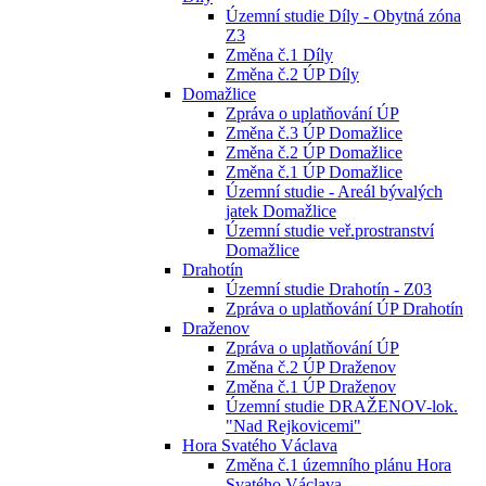
Územní studie Díly - Obytná zóna
Z3
Změna č.1 Díly
Změna č.2 ÚP Díly
Domažlice
Zpráva o uplatňování ÚP
Změna č.3 ÚP Domažlice
Změna č.2 ÚP Domažlice
Změna č.1 ÚP Domažlice
Územní studie - Areál bývalých
jatek Domažlice
Územní studie veř.prostranství
Domažlice
Drahotín
Územní studie Drahotín - Z03
Zpráva o uplatňování ÚP Drahotín
Draženov
Zpráva o uplatňování ÚP
Změna č.2 ÚP Draženov
Změna č.1 ÚP Draženov
Územní studie DRAŽENOV-lok.
"Nad Rejkovicemi"
Hora Svatého Václava
Změna č.1 územního plánu Hora
Svatého Václava