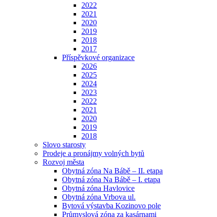
2022
2021
2020
2019
2018
2017
Příspěvkové organizace
2026
2025
2024
2023
2022
2021
2020
2019
2018
Slovo starosty
Prodeje a pronájmy volných bytů
Rozvoj města
Obytná zóna Na Bábě – II. etapa
Obytná zóna Na Bábě – I. etapa
Obytná zóna Havlovice
Obytná zóna Vrbova ul.
Bytová výstavba Kozinovo pole
Průmyslová zóna za kasárnami