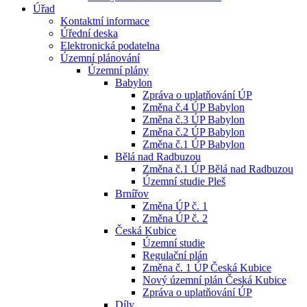
Úřad
Kontaktní informace
Úřední deska
Elektronická podatelna
Územní plánování
Územní plány
Babylon
Zpráva o uplatňování ÚP
Změna č.4 ÚP Babylon
Změna č.3 ÚP Babylon
Změna č.2 ÚP Babylon
Změna č.1 ÚP Babylon
Bělá nad Radbuzou
Změna č.1 ÚP Bělá nad Radbuzou
Územní studie Pleš
Brnířov
Změna ÚP č. 1
Změna ÚP č. 2
Česká Kubice
Územní studie
Regulační plán
Změna č. 1 ÚP Česká Kubice
Nový územní plán Česká Kubice
Zpráva o uplatňování ÚP
Díly