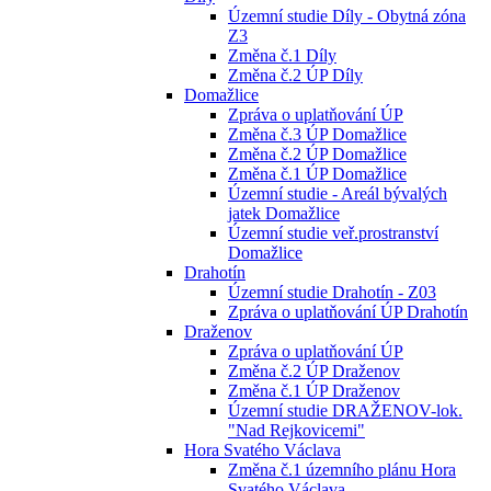
Územní studie Díly - Obytná zóna
Z3
Změna č.1 Díly
Změna č.2 ÚP Díly
Domažlice
Zpráva o uplatňování ÚP
Změna č.3 ÚP Domažlice
Změna č.2 ÚP Domažlice
Změna č.1 ÚP Domažlice
Územní studie - Areál bývalých
jatek Domažlice
Územní studie veř.prostranství
Domažlice
Drahotín
Územní studie Drahotín - Z03
Zpráva o uplatňování ÚP Drahotín
Draženov
Zpráva o uplatňování ÚP
Změna č.2 ÚP Draženov
Změna č.1 ÚP Draženov
Územní studie DRAŽENOV-lok.
"Nad Rejkovicemi"
Hora Svatého Václava
Změna č.1 územního plánu Hora
Svatého Václava