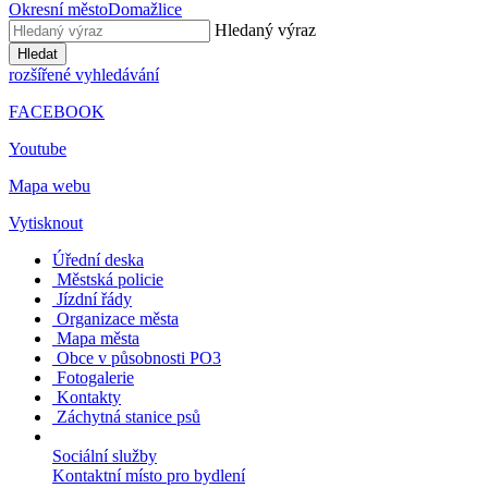
Okresní město
Domažlice
Hledaný výraz
Hledat
rozšířené vyhledávání
FACEBOOK
Youtube
Mapa webu
Vytisknout
Úřední deska
Městská policie
Jízdní řády
Organizace města
Mapa města
Obce v působnosti PO3
Fotogalerie
Kontakty
Záchytná stanice psů
Sociální služby
Kontaktní místo pro bydlení