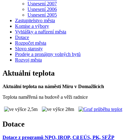
Usnesení 2007
Usnesení 2006
Usnesení 2005
Zastupitelstvo města
Komise a výbory
Vyhlášky a nařízení města
Dotace
Rozpočet města
Slovo starosty
Prodeje a pronájmy volných bytů
Rozvoj města
Aktuální teplota
Aktuální teplota na náměstí Míru v Domažlicích
Teplota naměřená na budově a věži radnice
Dotace
Dotace z programů NPO, IROP, Cíl EÚS, PK, SFŽP