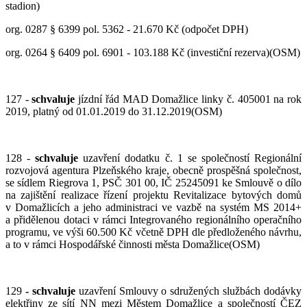
stadion)
org. 0287 § 6399 pol. 5362 - 21.670 Kč (odpočet DPH)
org. 0264 § 6409 pol. 6901 - 103.188 Kč (investiční rezerva)(OSM)
127 -
schvaluje
jízdní řád MAD Domažlice linky č. 405001 na rok
2019, platný od 01.01.2019 do 31.12.2019(OSM)
128 -
schvaluje
uzavření dodatku č. 1 se společností Regionální
rozvojová agentura Plzeňského kraje, obecně prospěšná společnost,
se sídlem Riegrova 1, PSČ 301 00, IČ 25245091 ke Smlouvě o dílo
na zajištění realizace řízení projektu Revitalizace bytových domů
v Domažlicích a jeho administraci ve vazbě na systém MS 2014+
a přidělenou dotaci v rámci Integrovaného regionálního operačního
programu, ve výši 60.500 Kč včetně DPH dle předloženého návrhu,
a to v rámci Hospodářské činnosti města Domažlice(OSM)
129
-
schvaluje
uzavření Smlouvy o sdružených službách dodávky
elektřiny ze sítí NN mezi Městem Domažlice a společností ČEZ