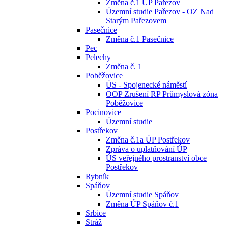
Změna č.1 ÚP Pařezov
Územní studie Pařezov - OZ Nad
Starým Pařezovem
Pasečnice
Změna č.1 Pasečnice
Pec
Pelechy
Změna č. 1
Poběžovice
ÚS - Spojenecké náměstí
OOP Zrušení RP Průmyslová zóna
Poběžovice
Pocinovice
Územní studie
Postřekov
Změna č.1a ÚP Postřekov
Zpráva o uplatňování ÚP
ÚS veřejného prostranství obce
Postřekov
Rybník
Spáňov
Územní studie Spáňov
Změna ÚP Spáňov č.1
Srbice
Stráž