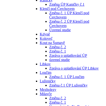
Kaničky
Změna ÚP Kaničky č.1
Klenčí pod Čerchovem
Změna č. 1 ÚP Klenčí pod
Čerchovem
Změna č. 2 ÚP Klenčí pod
Čerchovem
Územní studie
Kdyně
Koloveč
Kout na Šumavě
Změna č. 2
Změna č. 1
Zpráva o uplatňování ÚP
územní studie
Libkov
Zpráva o uplatňování ÚP Libkov
Loučim
Změna č. 1 ÚP Loučim
Luženičky
Změna č.1 ÚP Luženičky
Mezholezy
Milavče
Změna č. 2
Změna č. 1