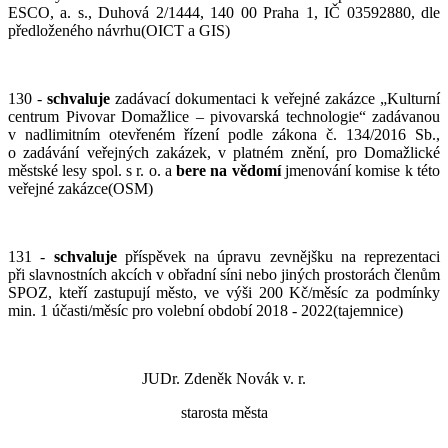
ESCO, a. s., Duhová 2/1444, 140 00 Praha 1, IČ 03592880, dle
předloženého návrhu(OICT a GIS)
130 -
schvaluje
zadávací dokumentaci k veřejné zakázce „Kulturní
centrum Pivovar Domažlice – pivovarská technologie“ zadávanou
v nadlimitním otevřeném řízení podle zákona č. 134/2016 Sb.,
o zadávání veřejných zakázek, v platném znění, pro Domažlické
městské lesy spol. s r. o. a
bere na vědomí
jmenování komise k této
veřejné zakázce(OSM)
131 -
schvaluje
příspěvek na úpravu zevnějšku na reprezentaci
při slavnostních akcích v obřadní síni nebo jiných prostorách členům
SPOZ, kteří zastupují město, ve výši 200 Kč/měsíc za podmínky
min. 1 účasti/měsíc pro volební období 2018 - 2022(tajemnice)
JUDr. Zdeněk Novák v. r.
starosta města