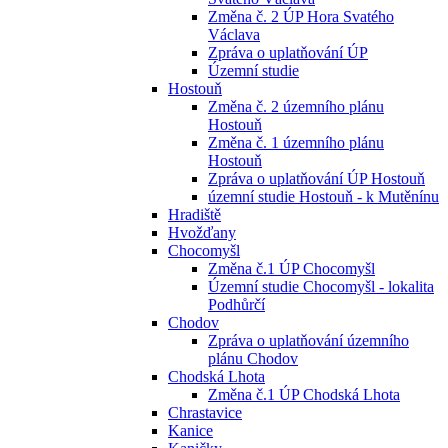
Změna č. 2 ÚP Hora Svatého
Václava
Zpráva o uplatňování ÚP
Územní studie
Hostouň
Změna č. 2 územního plánu
Hostouň
Změna č. 1 územního plánu
Hostouň
Zpráva o uplatňování ÚP Hostouň
územní studie Hostouň - k Mutěnínu
Hradiště
Hvožďany
Chocomyšl
Změna č.1 ÚP Chocomyšl
Územní studie Chocomyšl - lokalita
Podhůrčí
Chodov
Zpráva o uplatňování územního
plánu Chodov
Chodská Lhota
Změna č.1 ÚP Chodská Lhota
Chrastavice
Kanice