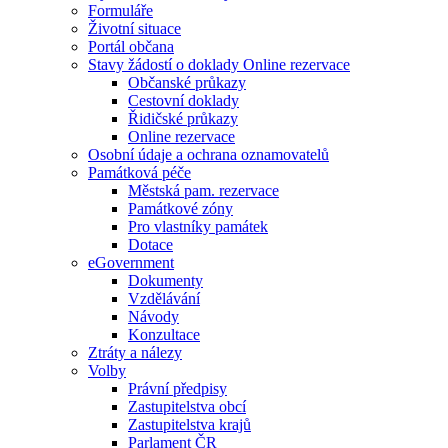
Formuláře
Životní situace
Portál občana
Stavy žádostí o doklady Online rezervace
Občanské průkazy
Cestovní doklady
Řidičské průkazy
Online rezervace
Osobní údaje a ochrana oznamovatelů
Památková péče
Městská pam. rezervace
Památkové zóny
Pro vlastníky památek
Dotace
eGovernment
Dokumenty
Vzdělávání
Návody
Konzultace
Ztráty a nálezy
Volby
Právní předpisy
Zastupitelstva obcí
Zastupitelstva krajů
Parlament ČR