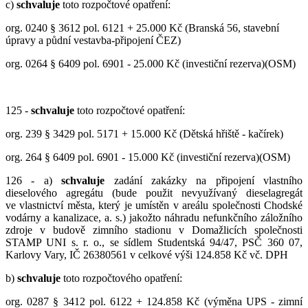
c)
schvaluje
toto rozpočtové opatření:
org. 0240 § 3612 pol. 6121 + 25.000 Kč (Branská 56, stavební
úpravy a půdní vestavba-připojení ČEZ)
org. 0264 § 6409 pol. 6901 - 25.000 Kč (investiční rezerva)(OSM)
125 -
schvaluje
toto rozpočtové opatření:
org. 239 § 3429 pol. 5171 + 15.000 Kč (Dětská hřiště - kačírek)
org. 264 § 6409 pol. 6901 - 15.000 Kč (investiční rezerva)(OSM)
126 - a)
schvaluje
zadání zakázky na připojení vlastního
dieselového agregátu (bude použit nevyužívaný dieselagregát
ve vlastnictví města, který je umístěn v areálu společnosti Chodské
vodárny a kanalizace, a. s.) jakožto náhradu nefunkčního záložního
zdroje v budově zimního stadionu v Domažlicích společnosti
STAMP UNI s. r. o., se sídlem Studentská 94/47, PSČ 360 07,
Karlovy Vary, IČ 26380561 v celkové výši 124.858 Kč vč. DPH
b)
schvaluje
toto rozpočtového opatření:
org. 0287 § 3412 pol. 6122 + 124.858 Kč (výměna UPS - zimní