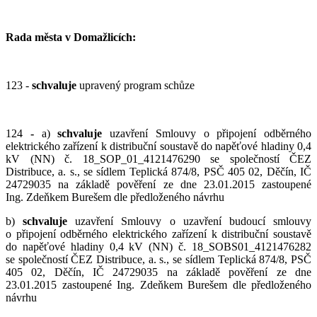
Rada města v Domažlicích:
123 -
schvaluje
upravený program schůze
124
-
a)
schvaluje
uzavření Smlouvy o připojení odběrného
elektrického zařízení k distribuční soustavě do napěťové hladiny 0,4
kV (NN) č. 18_SOP_01_4121476290 se společností ČEZ
Distribuce, a. s., se sídlem Teplická 874/8, PSČ 405 02, Děčín, IČ
24729035 na základě pověření ze dne 23.01.2015 zastoupené
Ing. Zdeňkem Burešem dle předloženého návrhu
b)
schvaluje
uzavření Smlouvy o uzavření budoucí smlouvy
o připojení odběrného elektrického zařízení k distribuční soustavě
do napěťové hladiny 0,4 kV (NN) č. 18_SOBS01_4121476282
se společností ČEZ Distribuce, a. s., se sídlem Teplická 874/8, PSČ
405 02, Děčín, IČ 24729035 na základě pověření ze dne
23.01.2015 zastoupené Ing. Zdeňkem Burešem dle předloženého
návrhu