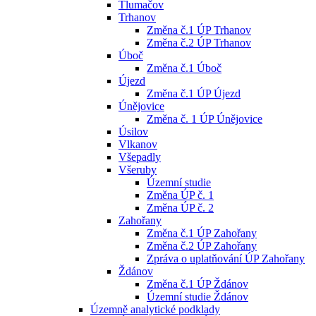
Tlumačov
Trhanov
Změna č.1 ÚP Trhanov
Změna č.2 ÚP Trhanov
Úboč
Změna č.1 Úboč
Újezd
Změna č.1 ÚP Újezd
Únějovice
Změna č. 1 ÚP Únějovice
Úsilov
Vlkanov
Všepadly
Všeruby
Územní studie
Změna ÚP č. 1
Změna ÚP č. 2
Zahořany
Změna č.1 ÚP Zahořany
Změna č.2 ÚP Zahořany
Zpráva o uplatňování ÚP Zahořany
Ždánov
Změna č.1 ÚP Ždánov
Územní studie Ždánov
Územně analytické podklady