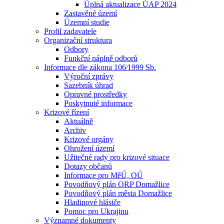
Úplná aktualizace ÚAP 2024
Zastavěné území
Územní studie
Profil zadavatele
Organizační struktura
Odbory
Funkční náplně odborů
Informace dle zákona 106⁄1999 Sb.
Výroční zprávy
Sazebník úhrad
Opravné prostředky
Poskytnuté informace
Krizové řízení
Aktuálně
Archiv
Krizové orgány
Ohrožení území
Užitečné rady pro krizové situace
Dotazy občanů
Informace pro MěÚ, OÚ
Povodňový plán ORP Domažlice
Povodňový plán města Domažlice
Hladinové hlásiče
Pomoc pro Ukrajinu
Významné dokumenty