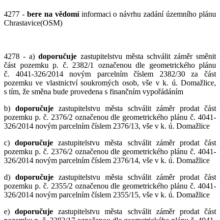
4277 -
bere na vědomí
informaci o návrhu zadání územního plánu
Chrastavice(OSM)
4278 - a)
doporučuje
zastupitelstvu města schválit záměr směnit
část pozemku p. č. 2382/1 označenou dle geometrického plánu
č. 4041-326/2014 novým parcelním číslem 2382/30 za část
pozemku ve vlastnictví soukromých osob, vše v k. ú. Domažlice,
s tím, že směna bude provedena s finančním vypořádáním
b)
doporučuje
zastupitelstvu města schválit záměr prodat část
pozemku p. č. 2376/2 označenou dle geometrického plánu č. 4041-
326/2014 novým parcelním číslem 2376/13, vše v k. ú. Domažlice
c)
doporučuje
zastupitelstvu města schválit záměr prodat část
pozemku p. č. 2376/2 označenou dle geometrického plánu č. 4041-
326/2014 novým parcelním číslem 2376/14, vše v k. ú. Domažlice
d)
doporučuje
zastupitelstvu města schválit záměr prodat část
pozemku p. č. 2355/2 označenou dle geometrického plánu č. 4041-
326/2014 novým parcelním číslem 2355/15, vše v k. ú. Domažlice
e)
doporučuje
zastupitelstvu města schválit záměr prodat část