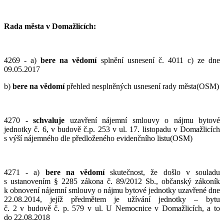
Rada města v Domažlicích:
4269 - a)
bere na vědomí
splnění usnesení č. 4011 c) ze dne
09.05.2017
b)
bere na vědomí
přehled nesplněných usnesení rady města(OSM)
4270
-
schvaluje
uzavření nájemní smlouvy o nájmu bytové
jednotky č. 6, v budově č.p. 253 v ul. 17. listopadu v Domažlicích
s výší nájemného dle předloženého evidenčního listu(OSM)
4271 - a)
bere na vědomí
skutečnost, že došlo v souladu
s ustanovením § 2285 zákona č. 89/2012 Sb., občanský zákoník
k obnovení nájemní smlouvy o nájmu bytové jednotky uzavřené dne
22.08.2014, jejíž předmětem je užívání jednotky – bytu
č. 2 v budově č. p. 579 v ul. U Nemocnice v Domažlicích, a to
do 22.08.2018