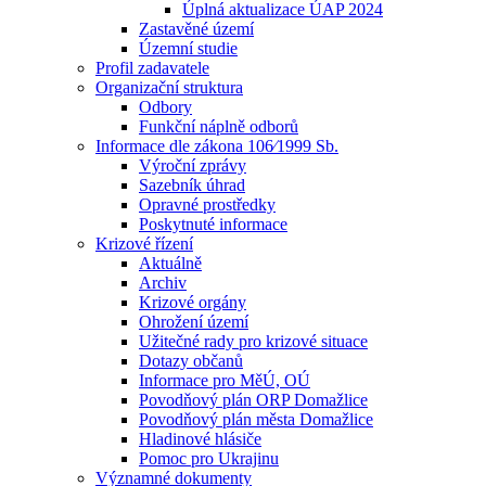
Úplná aktualizace ÚAP 2024
Zastavěné území
Územní studie
Profil zadavatele
Organizační struktura
Odbory
Funkční náplně odborů
Informace dle zákona 106⁄1999 Sb.
Výroční zprávy
Sazebník úhrad
Opravné prostředky
Poskytnuté informace
Krizové řízení
Aktuálně
Archiv
Krizové orgány
Ohrožení území
Užitečné rady pro krizové situace
Dotazy občanů
Informace pro MěÚ, OÚ
Povodňový plán ORP Domažlice
Povodňový plán města Domažlice
Hladinové hlásiče
Pomoc pro Ukrajinu
Významné dokumenty