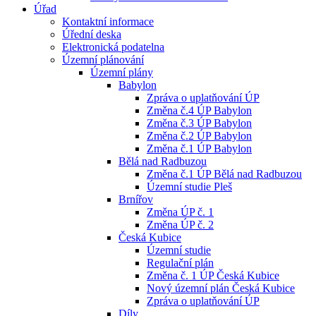
Úřad
Kontaktní informace
Úřední deska
Elektronická podatelna
Územní plánování
Územní plány
Babylon
Zpráva o uplatňování ÚP
Změna č.4 ÚP Babylon
Změna č.3 ÚP Babylon
Změna č.2 ÚP Babylon
Změna č.1 ÚP Babylon
Bělá nad Radbuzou
Změna č.1 ÚP Bělá nad Radbuzou
Územní studie Pleš
Brnířov
Změna ÚP č. 1
Změna ÚP č. 2
Česká Kubice
Územní studie
Regulační plán
Změna č. 1 ÚP Česká Kubice
Nový územní plán Česká Kubice
Zpráva o uplatňování ÚP
Díly