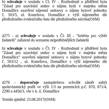
b)
schvaluje
v souladu s Čl. IV - Rozhodnutí o přidělení bytu
"Zásad pro uzavírání smluv o nájmu bytů v majetku města
Domažlice uzavření nájemní smlouvy o nájmu bytové jednotky
č. 503/5, ul. Kunešova, Domažlice s výší nájemného dle
předloženého evidenčního listu dle předloženého návrhu(OSM)
4275 - a)
schvaluje
v souladu s Čl. III - "kritéria pro výběr
žadatelů" zařazení do seznamu nejpotřebnějších žadatelů
b)
schvaluje
v souladu s Čl. IV - Rozhodnutí o přidělení bytu
"Zásad pro uzavírání smluv o nájmu bytů v majetku města
Domažlice" uzavření nájemní smlouvy o nájmu bytové jednotky
č. 503/12 , ul. Kunešova, Domažlice s výší nájemného dle
předloženého evidenčního listu dle předloženého návrhu(OSM)
4276 -
doporučuje
zastupitelstvu schválit záměr nabýt
spoluvlastnický podíl ve výši 1/3 na pozemcích p.č. 870, 871/4,
2290 a 4456/3, vše v k. ú. Domažlice
Termín splnění: 23.08.2017(OSM)