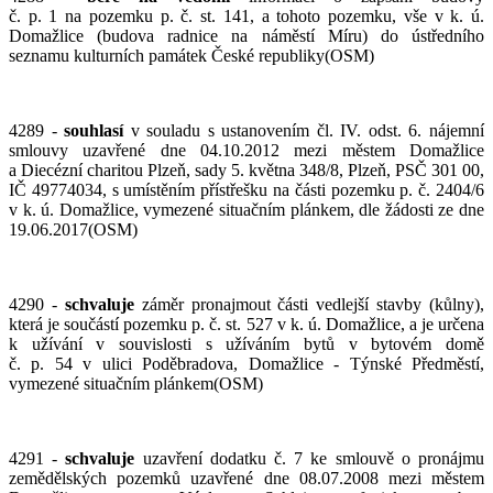
č. p. 1 na pozemku p. č. st. 141, a tohoto pozemku, vše v k. ú.
Domažlice (budova radnice na náměstí Míru) do ústředního
seznamu kulturních památek České republiky(OSM)
4289 -
souhlasí
v souladu s ustanovením čl. IV. odst. 6. nájemní
smlouvy uzavřené dne 04.10.2012 mezi městem Domažlice
a Diecézní charitou Plzeň, sady 5. května 348/8, Plzeň, PSČ 301 00,
IČ 49774034, s umístěním přístřešku na části pozemku p. č. 2404/6
v k. ú. Domažlice, vymezené situačním plánkem, dle žádosti ze dne
19.06.2017(OSM)
4290 -
schvaluje
záměr pronajmout části vedlejší stavby (kůlny),
která je součástí pozemku p. č. st. 527 v k. ú. Domažlice, a je určena
k užívání v souvislosti s užíváním bytů v bytovém domě
č. p. 54 v ulici Poděbradova, Domažlice - Týnské Předměstí,
vymezené situačním plánkem(OSM)
4291 -
schvaluje
uzavření dodatku č. 7 ke smlouvě o pronájmu
zemědělských pozemků uzavřené dne 08.07.2008 mezi městem