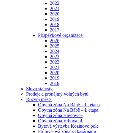
2022
2021
2020
2019
2018
2017
Příspěvkové organizace
2026
2025
2024
2023
2022
2021
2020
2019
2018
Slovo starosty
Prodeje a pronájmy volných bytů
Rozvoj města
Obytná zóna Na Bábě – II. etapa
Obytná zóna Na Bábě – I. etapa
Obytná zóna Havlovice
Obytná zóna Vrbova ul.
Bytová výstavba Kozinovo pole
Průmyslová zóna za kasárnami