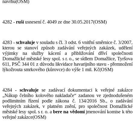
návrhu(OSM)
4282 -
ruší
usnesení č. 4049 ze dne 30.05.2017(OSM)
4283
- schvaluje
v souladu s čl. 3 odst. 6 vnitřní směrnice č. 3/2007,
kterou se stanoví způsob zadávání veřejných zakázek, udělení
výjimky na služby kácení a přibližování dříví společnosti
Domažlické městské lesy spol. s r. o., se sídlem Domažlice, Tyršova
611, PSČ 344 01 z důvodu likvidace havarijního stavu - přemnožení
lýkožrouta smrkového (kůrovce) do výše 1 mil. Kč(OSM)
4284
- schvaluje
se zadávací dokumentaci k veřejné zakázce
„Nákup čelního kolového nakladače“ zadanou ve zjednodušeném
podlimitním řízení podle zákona č. 134/2016 Sb., o zadávání
veřejných zakázek, v platném znění, pro společnost Domažlické
městské lesy spol. s r. o. a
bere na vědomí
jmenování komise k této
veřejné zakázce(OSM)