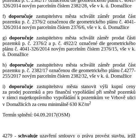
pozemku p. č. 2382/17 označenou dle geometrického plánu č. 4041-
326/2014 novým parcelním číslem 2382/28, vše v k. ú. Domažlice
f)
doporučuje
zastupitelstvu města schválit záměr prodat část
pozemku p. č. 2376/2 označenou dle geometrického plánu č. 4041-
326/2014 novým parcelním číslem 2376/6, vše v k. ú. Domažlice
g)
doporučuje
zastupitelstvu města schválit záměr prodat části
pozemků p. č. 2376/2 a p. č. 4922/2 označené dle geometrického
plánu č. 4041-326/2014 novým parcelním číslem 2376/15, vše v k.
ú. Domažlice
h)
doporučuje
zastupitelstvu města schválit záměr prodat část
pozemku p. č. 2382/17 označenou dle geometrického plánu č.4277-
255/2017 novým parcelním číslem 2382/32, vše v k. ú. Domažlice
i)
doporučuje
zastupitelstvu města stanovit výši kupní ceny
za prodej pozemků a pro finanční vypořádání při směně pozemků
v rámci majetkoprávního vypořádání k pozemkům ve Vrbově ulici
2
v Domažlicích za cenu minimálně 630 Kč/m
Termín splnění: 04.09.2017(OSM)
4279 -
schvaluje
uzavření smlouvy o právu provést stavbu, jejíž