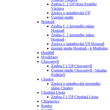
Změna č. 2 ÚP Hora Svatého
Václava
Zpráva o uplatňování ÚP
Územní studie
Hostouň
Změna č. 2 územního plánu
Hostouň
Změna č. 1 územního plánu
Hostouň
Zpráva o uplatňování ÚP Hostouň
územní studie Hostouň - k Mutěnínu
Hradiště
Hvožďany
Chocomyšl
Změna č.1 ÚP Chocomyšl
Územní studie Chocomyšl - lokalita
Podhůrčí
Chodov
Zpráva o uplatňování územního
plánu Chodov
Chodská Lhota
Změna č.1 ÚP Chodská Lhota
Chrastavice
Kanice