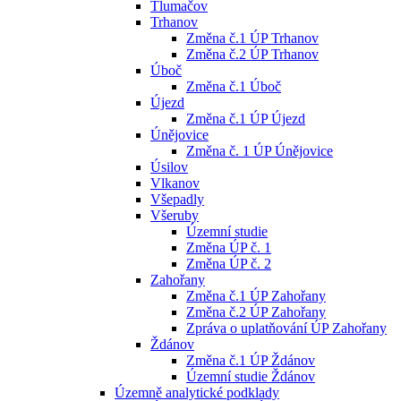
Tlumačov
Trhanov
Změna č.1 ÚP Trhanov
Změna č.2 ÚP Trhanov
Úboč
Změna č.1 Úboč
Újezd
Změna č.1 ÚP Újezd
Únějovice
Změna č. 1 ÚP Únějovice
Úsilov
Vlkanov
Všepadly
Všeruby
Územní studie
Změna ÚP č. 1
Změna ÚP č. 2
Zahořany
Změna č.1 ÚP Zahořany
Změna č.2 ÚP Zahořany
Zpráva o uplatňování ÚP Zahořany
Ždánov
Změna č.1 ÚP Ždánov
Územní studie Ždánov
Územně analytické podklady