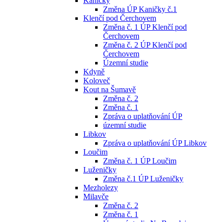
Kaničky
Změna ÚP Kaničky č.1
Klenčí pod Čerchovem
Změna č. 1 ÚP Klenčí pod
Čerchovem
Změna č. 2 ÚP Klenčí pod
Čerchovem
Územní studie
Kdyně
Koloveč
Kout na Šumavě
Změna č. 2
Změna č. 1
Zpráva o uplatňování ÚP
územní studie
Libkov
Zpráva o uplatňování ÚP Libkov
Loučim
Změna č. 1 ÚP Loučim
Luženičky
Změna č.1 ÚP Luženičky
Mezholezy
Milavče
Změna č. 2
Změna č. 1