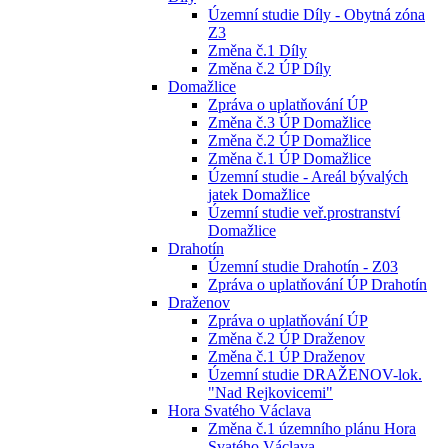
Územní studie Díly - Obytná zóna
Z3
Změna č.1 Díly
Změna č.2 ÚP Díly
Domažlice
Zpráva o uplatňování ÚP
Změna č.3 ÚP Domažlice
Změna č.2 ÚP Domažlice
Změna č.1 ÚP Domažlice
Územní studie - Areál bývalých
jatek Domažlice
Územní studie veř.prostranství
Domažlice
Drahotín
Územní studie Drahotín - Z03
Zpráva o uplatňování ÚP Drahotín
Draženov
Zpráva o uplatňování ÚP
Změna č.2 ÚP Draženov
Změna č.1 ÚP Draženov
Územní studie DRAŽENOV-lok.
"Nad Rejkovicemi"
Hora Svatého Václava
Změna č.1 územního plánu Hora
Svatého Václava