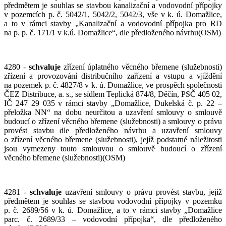
předmětem je souhlas se stavbou kanalizační a vodovodní přípojky
v pozemcích p. č. 5042/1, 5042/2, 5042/3, vše v k. ú. Domažlice,
a to v rámci stavby „Kanalizační a vodovodní přípojka pro RD
na p. p. č. 171/1 v k.ú. Domažlice“, dle předloženého návrhu(OSM)
4280 -
schvaluje
zřízení úplatného věcného břemene (služebnosti)
zřízení a provozování distribučního zařízení a vstupu a vjíždění
na pozemek p. č. 4827/8 v k. ú. Domažlice, ve prospěch společnosti
ČEZ Distribuce, a. s., se sídlem Teplická 874/8, Děčín, PSČ 405 02,
IČ 247 29 035 v rámci stavby „Domažlice, Dukelská č. p. 22 –
přeložka NN“ na dobu neurčitou a uzavření smlouvy o smlouvě
budoucí o zřízení věcného břemene (služebnosti) a smlouvy o právu
provést stavbu dle předloženého návrhu a uzavření smlouvy
o zřízení věcného břemene (služebnosti), jejíž podstatné náležitosti
jsou vymezeny touto smlouvou o smlouvě budoucí o zřízení
věcného břemene (služebnosti)(OSM)
4281 -
schvaluje
uzavření smlouvy o právu provést stavbu, jejíž
předmětem je souhlas se stavbou vodovodní přípojky v pozemku
p. č. 2689/56 v k. ú. Domažlice, a to v rámci stavby „Domažlice
parc. č. 2689/33 – vodovodní přípojka“, dle předloženého