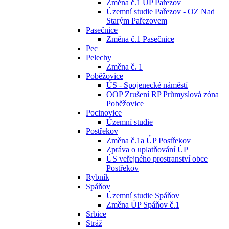
Změna č.1 ÚP Pařezov
Územní studie Pařezov - OZ Nad
Starým Pařezovem
Pasečnice
Změna č.1 Pasečnice
Pec
Pelechy
Změna č. 1
Poběžovice
ÚS - Spojenecké náměstí
OOP Zrušení RP Průmyslová zóna
Poběžovice
Pocinovice
Územní studie
Postřekov
Změna č.1a ÚP Postřekov
Zpráva o uplatňování ÚP
ÚS veřejného prostranství obce
Postřekov
Rybník
Spáňov
Územní studie Spáňov
Změna ÚP Spáňov č.1
Srbice
Stráž