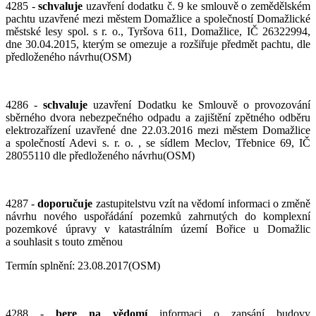
4285 -
schvaluje
uzavření dodatku č. 9 ke smlouvě o zemědělském
pachtu uzavřené mezi městem Domažlice a společností Domažlické
městské lesy spol. s r. o., Tyršova 611, Domažlice, IČ 26322994,
dne 30.04.2015, kterým se omezuje a rozšiřuje předmět pachtu, dle
předloženého návrhu(OSM)
4286 -
schvaluje
uzavření Dodatku ke Smlouvě o provozování
sběrného dvora nebezpečného odpadu a zajištění zpětného odběru
elektrozařízení uzavřené dne 22.03.2016 mezi městem Domažlice
a společností Adevi s. r. o. , se sídlem Meclov, Třebnice 69, IČ
28055110 dle předloženého návrhu(OSM)
4287 -
doporučuje
zastupitelstvu vzít na vědomí informaci o změně
návrhu nového uspořádání pozemků zahrnutých do komplexní
pozemkové úpravy v katastrálním území Bořice u Domažlic
a souhlasit s touto změnou
Termín splnění: 23.08.2017(OSM)
4288 -
bere na vědomí
informaci o zapsání budovy