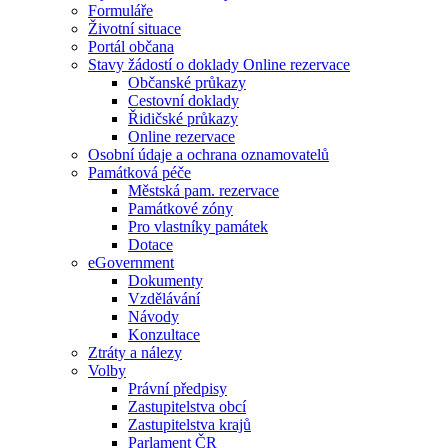
Formuláře
Životní situace
Portál občana
Stavy žádostí o doklady Online rezervace
Občanské průkazy
Cestovní doklady
Řidičské průkazy
Online rezervace
Osobní údaje a ochrana oznamovatelů
Památková péče
Městská pam. rezervace
Památkové zóny
Pro vlastníky památek
Dotace
eGovernment
Dokumenty
Vzdělávání
Návody
Konzultace
Ztráty a nálezy
Volby
Právní předpisy
Zastupitelstva obcí
Zastupitelstva krajů
Parlament ČR