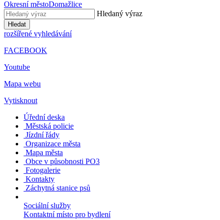
Okresní město
Domažlice
Hledaný výraz
Hledat
rozšířené vyhledávání
FACEBOOK
Youtube
Mapa webu
Vytisknout
Úřední deska
Městská policie
Jízdní řády
Organizace města
Mapa města
Obce v působnosti PO3
Fotogalerie
Kontakty
Záchytná stanice psů
Sociální služby
Kontaktní místo pro bydlení