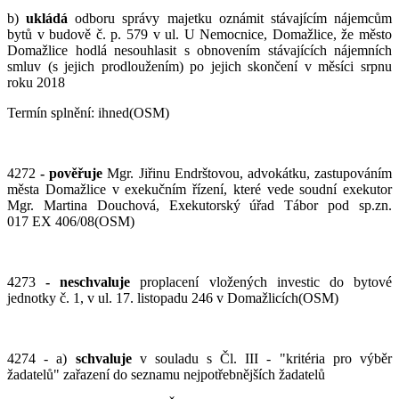
b)
ukládá
odboru správy majetku oznámit stávajícím nájemcům
bytů v budově č. p. 579 v ul. U Nemocnice, Domažlice, že město
Domažlice hodlá nesouhlasit s obnovením stávajících nájemních
smluv (s jejich prodloužením) po jejich skončení v měsíci srpnu
roku 2018
Termín splnění: ihned(OSM)
4272
- pověřuje
Mgr. Jiřinu Endrštovou, advokátku, zastupováním
města Domažlice v exekučním řízení, které vede soudní exekutor
Mgr. Martina Douchová, Exekutorský úřad Tábor pod sp.zn.
017 EX 406/08(OSM)
4273
- neschvaluje
proplacení vložených investic do bytové
jednotky č. 1, v ul. 17. listopadu 246 v Domažlicích(OSM)
4274 - a)
schvaluje
v souladu s Čl. III - "kritéria pro výběr
žadatelů" zařazení do seznamu nejpotřebnějších žadatelů