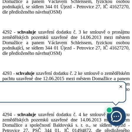
Domažlice a panem Václavem Schleissem, fyzickou osobou
podnikající, se sídlem 344 01 Újezd - Petrovice 27, IČ 41627270,
dle předloženého návrhu(OSM)
4292 -
schvaluje
uzavření dodatku č. 3 ke smlouvě o pronájmu
zemědělských pozemků uzavřené dne 14.06.2013 mezi městem
Domažlice a panem Václavem Schleissem, fyzickou osobou
podnikající, se sídlem 344 01 Újezd - Petrovice 27, IČ 41627270,
dle předloženého návrhu(OSM)
4293 -
schvaluje
uzavření dodatku č. 2 ke smlouvě o zemědělském
pachtu uzavřené dne 12.06.2015 mezi městem Domažlice a panem
Václavem Schleissem, fyzickou osobou podnikající, se sídlem
344 01 Újezd - Petrovice 27, IČ 41627270, dle předloženého
návrhu(OSM)
4294 -
schvaluje
uzavření dodatku č. 4 ke smlouvě o pronájmu
zemědělských pozemků uzavřené dne 14.06.2013 mezi městem
Domažlice a společností Baldovská s. r. o., se sídlem Újezd -
Petrovice 27, PSČ 344 01, IČ 01494872, dle předloženého