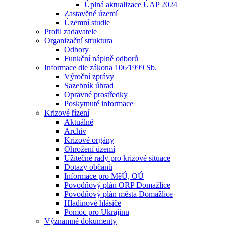
Úplná aktualizace ÚAP 2024
Zastavěné území
Územní studie
Profil zadavatele
Organizační struktura
Odbory
Funkční náplně odborů
Informace dle zákona 106⁄1999 Sb.
Výroční zprávy
Sazebník úhrad
Opravné prostředky
Poskytnuté informace
Krizové řízení
Aktuálně
Archiv
Krizové orgány
Ohrožení území
Užitečné rady pro krizové situace
Dotazy občanů
Informace pro MěÚ, OÚ
Povodňový plán ORP Domažlice
Povodňový plán města Domažlice
Hladinové hlásiče
Pomoc pro Ukrajinu
Významné dokumenty