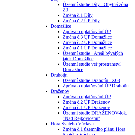
Územní studie Díly - Obytná zóna
Z3
Změna č.1 Díly
Změna č.2 ÚP Díly
Domažlice
Zpráva o uplatňování ÚP
Změna č.3 ÚP Domažlice
Změna č.2 ÚP Domažlice
Změna č.1 ÚP Domažlice
Územní studie - Areál bývalých
jatek Domažlice
Územní studie veř.prostranství
Domažlice
Drahotín
Územní studie Drahotín - Z03
Zpráva o uplatňování ÚP Drahotín
Draženov
Zpráva o uplatňování ÚP
Změna č.2 ÚP Draženov
Změna č.1 ÚP Draženov
Územní studie DRAŽENOV-lok.
"Nad Rejkovicemi"
Hora Svatého Václava
Změna č.1 územního plánu Hora
Svatého Václava