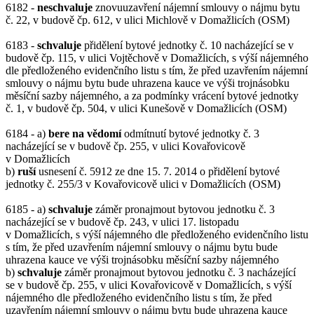
6182 -
neschvaluje
znovuuzavření nájemní smlouvy o nájmu bytu
č. 22, v budově čp. 612, v ulici Michlově v Domažlicích (OSM)
6183 -
schvaluje
přidělení bytové jednotky č. 10 nacházející se v
budově čp. 115, v ulici Vojtěchově v Domažlicích, s výší nájemného
dle předloženého evidenčního listu s tím, že před uzavřením nájemní
smlouvy o nájmu bytu bude uhrazena kauce ve výši trojnásobku
měsíční sazby nájemného, a za podmínky vrácení bytové jednotky
č. 1, v budově čp. 504, v ulici Kunešově v Domažlicích (OSM)
6184 - a)
bere na vědomí
odmítnutí bytové jednotky č. 3
nacházející se v budově čp. 255, v ulici Kovařovicově
v Domažlicích
b)
ruší
usnesení č. 5912 ze dne 15. 7. 2014 o přidělení bytové
jednotky č. 255/3 v Kovařovicově ulici v Domažlicích (OSM)
6185 - a)
schvaluje
záměr pronajmout bytovou jednotku č. 3
nacházející se v budově čp. 243, v ulici 17. listopadu
v Domažlicích, s výší nájemného dle předloženého evidenčního listu
s tím, že před uzavřením nájemní smlouvy o nájmu bytu bude
uhrazena kauce ve výši trojnásobku měsíční sazby nájemného
b)
schvaluje
záměr pronajmout bytovou jednotku č. 3 nacházející
se v budově čp. 255, v ulici Kovařovicově v Domažlicích, s výší
nájemného dle předloženého evidenčního listu s tím, že před
uzavřením nájemní smlouvy o nájmu bytu bude uhrazena kauce