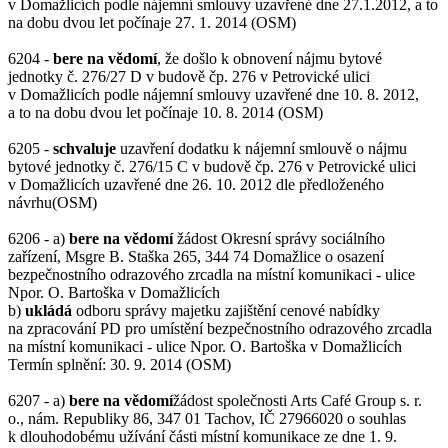
v Domažlicích podle nájemní smlouvy uzavřené dne 27.1.2012, a to
na dobu dvou let počínaje 27. 1. 2014 (OSM)
6204 -
bere na vědomí
, že došlo k obnovení nájmu bytové
jednotky č. 276/27 D v budově čp. 276 v Petrovické ulici
v Domažlicích podle nájemní smlouvy uzavřené dne 10. 8. 2012,
a to na dobu dvou let počínaje 10. 8. 2014 (OSM)
6205 -
schvaluje
uzavření dodatku k nájemní smlouvě o nájmu
bytové jednotky č. 276/15 C v budově čp. 276 v Petrovické ulici
v Domažlicích uzavřené dne 26. 10. 2012 dle předloženého
návrhu(OSM)
6206 - a)
bere na vědomí
žádost Okresní správy sociálního
zařízení, Msgre B. Staška 265, 344 74 Domažlice o osazení
bezpečnostního odrazového zrcadla na místní komunikaci - ulice
Npor. O. Bartoška v Domažlicích
b)
ukládá
odboru správy majetku zajištění cenové nabídky
na zpracování PD pro umístění bezpečnostního odrazového zrcadla
na místní komunikaci - ulice Npor. O. Bartoška v Domažlicích
Termín splnění: 30. 9. 2014 (OSM)
6207 - a)
bere na vědomí
žádost společnosti Arts Café Group s. r.
o., nám. Republiky 86, 347 01 Tachov, IČ 27966020 o souhlas
k dlouhodobému užívání části místní komunikace ze dne 1. 9.