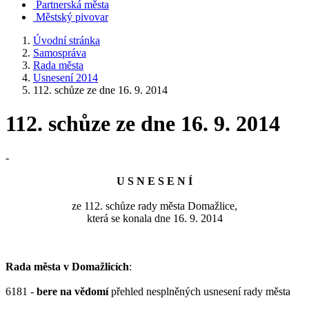
Partnerská města
Městský pivovar
Úvodní stránka
Samospráva
Rada města
Usnesení 2014
112. schůze ze dne 16. 9. 2014
112. schůze ze dne 16. 9. 2014
-
U S N E S E N Í
ze 112. schůze rady města Domažlice,
která se konala dne 16. 9. 2014
Rada města v Domažlicích
:
6181 -
bere na vědomí
přehled nesplněných usnesení rady města