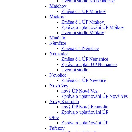
Územní studie Na Brandejse
Mnichov
Změna č.1 ÚP Mnichov
Mrákov
Změna č.1 ÚP Mrákov
Zpráva o uplatňování ÚP Mrákov
Územní studie Mrákov
Mutěnín
Němčice
Změna č.1 Němčice
Nemanice
Změna č.1 ÚP Nemanice
Zpráva o uplat. ÚP Nemanice
Územní studie
Nevolice
Změna č.1 ÚP Nevolice
Nová Ves
nový ÚP Nová Ves
Zpráva o uplatňování ÚP Nová Ves
Nový Kramolín
nový ÚP Nový Kramolín
Zpráva o uplatňování ÚP
Otov
Zpráva o uplatňování ÚP
Pařezov