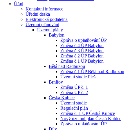
Úřad
Kontaktní informace
Úřední deska
Elektronická podatelna
Územní plánování
Územní plány
Babylon
Zpráva o uplatňování ÚP
Změna č.4 ÚP Babylon
Změna č.3 ÚP Babylon
Změna č.2 ÚP Babylon
Změna č.1 ÚP Babylon
Bělá nad Radbuzou
Změna č.1 ÚP Bělá nad Radbuzou
Územní studie Pleš
Brnířov
Změna ÚP č. 1
Změna ÚP č. 2
Česká Kubice
Územní studie
Regulační plán
Změna č. 1 ÚP Česká Kubice
Nový územní plán Česká Kubice
Zpráva o uplatňování ÚP
Díly