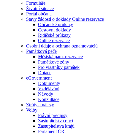
Formuláře
Životní situace
Portál občana
Stavy žádostí o doklady Online rezervace
Občanské průkazy
Cestovní doklady
Řidičské průkazy
Online rezervace
Osobní údaje a ochrana oznamovatelů
Památková péče
Městská pam. rezervace
Památkové zóny
Pro vlastníky památek
Dotace
eGovernment
Dokumenty
Vzdělávání
Návody
Konzultace
Ztráty a nálezy
Volby
Právní předpisy
Zastupitelstva obcí
Zastupitelstva krajů
Parlament ČR