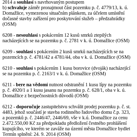
2014 a
souhlasí
s navrhovaným postupem
b)
schvaluje
záměr pronajmout část pozemku p. č. 4779/13, k. ú.
Domažlice, vymezenou situačním plánkem, za účelem umístění
dočasné stavby zařízení pro poskytování služeb – předzahrádky
(OSM)
6208 -
nesouhlasí
s pokácením 12 kusů smrků ztepilých
nacházejících se na pozemku p. č. 2781 v k. ú. Domažlice (OSM)
6209 -
souhlasí
s pokácením 2 kusů smrků nacházejících se na
pozemcích p. č. 4781/42 a 4781/44, oba v k. ú. Domažlice (OSM)
6210 -
souhlasí
s pokácením 1 kusu borovice (dvoják) nacházející
se na pozemku p. č. 2163/1 v k. ú. Domažlice (OSM)
6211 -
bere na vědomí
nutnost odstranění 1 kusu lípy na pozemku
p. č. 4920/1 a 1 kusu jasanu na pozemku p. č. 628/1, oba v k. ú.
Domažlice z bezpečnostních důvodů (OSM)
6212 -
doporučuje
zastupitelstvu schválit prodej pozemku p. č. st.
4483, jehož součástí je stavba rodinného řadového domu č.p. 323,
a pozemků p. č. 2446/47, 2446/69, vše v k.ú. Domažlice za cenu
2.472.550,00 Kč za předpokladu předložení čestného prohlášení
kupujícího, ve kterém se zaváže na území města Domažlice bydlet
Termín splnění: 24. 9. 2014 (OSM)