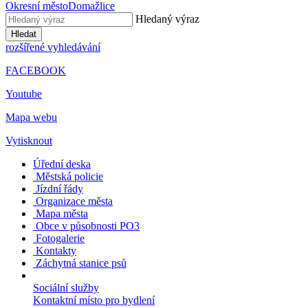
Okresní město
Domažlice
Hledaný výraz
Hledat
rozšířené vyhledávání
FACEBOOK
Youtube
Mapa webu
Vytisknout
Úřední deska
Městská policie
Jízdní řády
Organizace města
Mapa města
Obce v působnosti PO3
Fotogalerie
Kontakty
Záchytná stanice psů
Sociální služby
Kontaktní místo pro bydlení