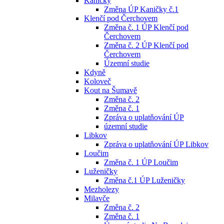
Kaničky
Změna ÚP Kaničky č.1
Klenčí pod Čerchovem
Změna č. 1 ÚP Klenčí pod
Čerchovem
Změna č. 2 ÚP Klenčí pod
Čerchovem
Územní studie
Kdyně
Koloveč
Kout na Šumavě
Změna č. 2
Změna č. 1
Zpráva o uplatňování ÚP
územní studie
Libkov
Zpráva o uplatňování ÚP Libkov
Loučim
Změna č. 1 ÚP Loučim
Luženičky
Změna č.1 ÚP Luženičky
Mezholezy
Milavče
Změna č. 2
Změna č. 1