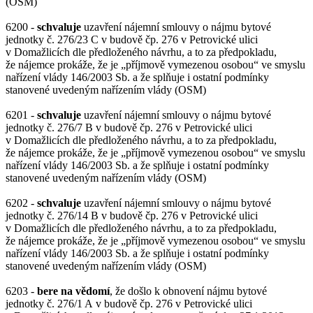
(OSM)
6200 -
schvaluje
uzavření nájemní smlouvy o nájmu bytové
jednotky č. 276/23 C v budově čp. 276 v Petrovické ulici
v Domažlicích dle předloženého návrhu, a to za předpokladu,
že nájemce prokáže, že je „příjmově vymezenou osobou“ ve smyslu
nařízení vlády 146/2003 Sb. a že splňuje i ostatní podmínky
stanovené uvedeným nařízením vlády (OSM)
6201 -
schvaluje
uzavření nájemní smlouvy o nájmu bytové
jednotky č. 276/7 B v budově čp. 276 v Petrovické ulici
v Domažlicích dle předloženého návrhu, a to za předpokladu,
že nájemce prokáže, že je „příjmově vymezenou osobou“ ve smyslu
nařízení vlády 146/2003 Sb. a že splňuje i ostatní podmínky
stanovené uvedeným nařízením vlády (OSM)
6202 -
schvaluje
uzavření nájemní smlouvy o nájmu bytové
jednotky č. 276/14 B v budově čp. 276 v Petrovické ulici
v Domažlicích dle předloženého návrhu, a to za předpokladu,
že nájemce prokáže, že je „příjmově vymezenou osobou“ ve smyslu
nařízení vlády 146/2003 Sb. a že splňuje i ostatní podmínky
stanovené uvedeným nařízením vlády (OSM)
6203 -
bere na vědomí
, že došlo k obnovení nájmu bytové
jednotky č. 276/1 A v budově čp. 276 v Petrovické ulici