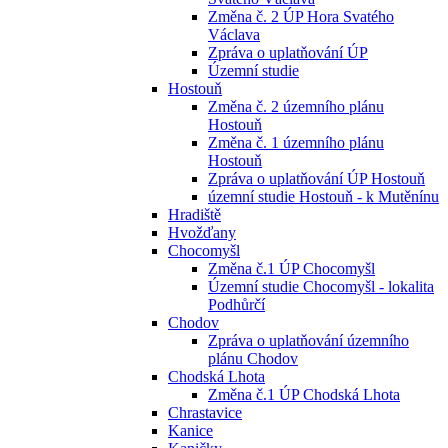
Změna č. 2 ÚP Hora Svatého
Václava
Zpráva o uplatňování ÚP
Územní studie
Hostouň
Změna č. 2 územního plánu
Hostouň
Změna č. 1 územního plánu
Hostouň
Zpráva o uplatňování ÚP Hostouň
územní studie Hostouň - k Mutěnínu
Hradiště
Hvožďany
Chocomyšl
Změna č.1 ÚP Chocomyšl
Územní studie Chocomyšl - lokalita
Podhůrčí
Chodov
Zpráva o uplatňování územního
plánu Chodov
Chodská Lhota
Změna č.1 ÚP Chodská Lhota
Chrastavice
Kanice