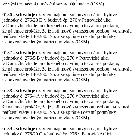
ve výši trojnásobku měsíční sazby nájemného (OSM)
6186 -
schvaluje
uzavření nájemní smlouvy o nájmu bytové
jednotky č. 276/28 D v budově čp. 276 v Petrovické ulici
v Domažlicích dle předloženého návrhu, a to za předpokladu,
že nájemce prokáže, že je „příjmově vymezenou osobou“ ve smyslu
nařízení vlády 146/2003 Sb. a že splňuje i ostatní podmínky
stanovené uvedeným nařízením vlády (OSM)
6187 -
schvaluje
uzavření nájemní smlouvy o nájmu bytové
jednotky č. 276/5 B v budově čp. 276 v Petrovické ulici
v Domažlicích dle předloženého návrhu, a to za předpokladu,
že nájemce prokáže, že je „příjmově vymezenou osobou“ ve smyslu
nařízení vlády 146/2003 Sb. a že splňuje i ostatní podmínky
stanovené uvedeným nařízením vlády (OSM)
6188 -
schvaluje
uzavření nájemní smlouvy o nájmu bytové
jednotky č. 276/4 A v budově čp. 276 v Petrovické ulici
v Domažlicích dle předloženého návrhu, a to za předpokladu,
že nájemce prokáže, že je „příjmově vymezenou osobou“ ve smyslu
nařízení vlády 146/2003 Sb. a že splňuje i ostatní podmínky
stanovené uvedeným nařízením vlády (OSM)
6189 -
schvaluje
uzavření nájemní smlouvy o nájmu bytové
jednotky č. 276/20 C v budově čp. 276 v Petrovické ulici