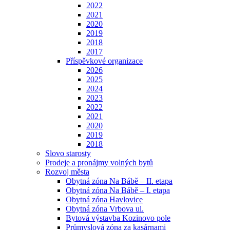
2022
2021
2020
2019
2018
2017
Příspěvkové organizace
2026
2025
2024
2023
2022
2021
2020
2019
2018
Slovo starosty
Prodeje a pronájmy volných bytů
Rozvoj města
Obytná zóna Na Bábě – II. etapa
Obytná zóna Na Bábě – I. etapa
Obytná zóna Havlovice
Obytná zóna Vrbova ul.
Bytová výstavba Kozinovo pole
Průmyslová zóna za kasárnami