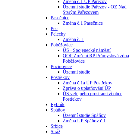
Změna č.1 ÚP Pařezov
Územní studie Pařezov - OZ Nad
Starým Pařezovem
Pasečnice
Změna č.1 Pasečnice
Pec
Pelechy
Změna č. 1
Poběžovice
ÚS - Spojenecké náměstí
OOP Zrušení RP Průmyslová zóna
Poběžovice
Pocinovice
Územní studie
Postřekov
Změna č.1a ÚP Postřekov
Zpráva o uplatňování ÚP
ÚS veřejného prostranství obce
Postřekov
Rybník
Spáňov
Územní studie Spáňov
Změna ÚP Spáňov č.1
Srbice
Stráž