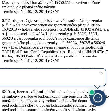
Masarykova 523, Domažlice, IČ 45350272 a uzavření směnné
smlouvy dle předloženého návrhu
Termín splnění: 30. 12. 2014 (OSM)
6217 -
doporučuje
zastupitelstvu schválit směnu části pozemku
p. č. 4824/1 nově označenou dle geometrického plánu č. 3873-
163/2013 vyhotoveného společností GEODÉZIE JIHOZÁPAD s. r.
o. jako pozemek p. č. 4824/11 za pozemky p. č. 532/9, 532/1,
5602/3 a část pozemku p. č. 5602/2 nově označenou dle téhož
geometrického plánu jako pozemky p. č. 5602/4, 5602/5 a 5602/6,
vše v k. ú. Domažlice a uzavření směnné smlouvy se společností
TREI Real Estate Czech Republic s. r. o., Rohanské nábřeží 670/17,
Karlín, 186 00 Praha, IČ 25708261 dle předloženého návrhu
Termín splnění: 31. 12. 2014 (OSM)
6218 -
schvaluje
uzavření smlouvy o poskytnutí účelové dotace
č. 14332014 v rámci dotačního titulu „Příspěvek na potřeby
JSDHO“ s Plzeňským krajem, Škroupova 18, 306 13 Plzeň, IČ
70890366 dle předloženého návrhu (OSM)
6219 - a)
bere na vědomí
splnění smluvní povinnosti vyplývající
ze smlouvy o smlouvě budoucí kupní uzavřené dne 19. 9. 2012, a to
umožnění prohlídky stavby rodinného řadového domu
před podáním žádosti o vydání kolaudačního souhlasu, resp.
před podáním oznámení o záměru započít s užíváním stavby