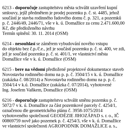
6213 -
doporučuje
zastupitelstvu města schválit uzavření kupní
smlouvy, jejíž předmětem je prodej pozemku p. č. st. 4485, jehož
součástí je stavba rodinného řadového domu č. p. 321, a pozemků
p. č. 2446/49, 2446/71, vše v k. ú. Domažlice za cenu 2.471.600,00
Kč, dle předloženého návrhu
Termín splnění: 30. 11. 2014 (OSM)
6214 -
nesouhlasí
se záměrem vybudování nového vstupu
do objektu bez č.p./č.e., jež je součástí pozemku p. č. st. 400, ve zdi,
jež je součástí pozemku p. č. st. 401/1, ve vlastnictví města
Domažlice vše v k. ú. Domažlice (OSM)
6215 -
bere na vědomí
předložené projektové dokumentace staveb
Novostavba rodinného domu na p. p. č. 3504/15 v k. ú. Domažlice
(zakázka č. 08/2014) a Novostavba rodinného domu na p. p. č.
3504/14 v k.ú. Domažlice (zakázka č. 07/2014), vyhotovené
Ing. Josefem Vaňkem, Domažlice (OSM)
6216 -
doporučuje
zastupitelstvu schválit směnu pozemku p. č.
5072/7 v k. ú. Domažlice za část pozemkové parcely č. 4254/1,
označenou dle geometrického plánu č. 3958-1075/2014
vyhotoveného společností GEODÉZIE JIHOZÁPAD s. r. o., IČ
00869759 nově jako pozemek p. č. 4254/3, vše v k. ú. Domažlice
ve vlastnictví společnosti AGROPODNIK DOMAŽLICE a. s.,