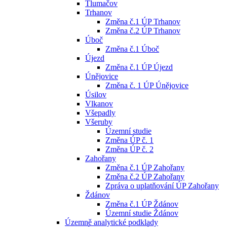
Tlumačov
Trhanov
Změna č.1 ÚP Trhanov
Změna č.2 ÚP Trhanov
Úboč
Změna č.1 Úboč
Újezd
Změna č.1 ÚP Újezd
Únějovice
Změna č. 1 ÚP Únějovice
Úsilov
Vlkanov
Všepadly
Všeruby
Územní studie
Změna ÚP č. 1
Změna ÚP č. 2
Zahořany
Změna č.1 ÚP Zahořany
Změna č.2 ÚP Zahořany
Zpráva o uplatňování ÚP Zahořany
Ždánov
Změna č.1 ÚP Ždánov
Územní studie Ždánov
Územně analytické podklady