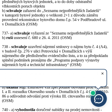
předmětných bytových jednotek, a to do doby odstranění
vlhkostních poruch objektu
b)
schvaluje
zařazení do „Seznamu nejpotřebnějších žadatelů“
v kategorii bytové jednotky o velikosti 2+1 z důvodu záměru
provedení rekonstrukce bytového domu č.p. 54 v Poděbradově ul.
v Domažlicích (OSM)
737- a)
schvaluje
vyřazení ze "Seznamu nejpotřebnějších žadatelů"
b)
ruší
usnesení č. 680 z 26. 4. 2011 (OSM)
738 -
schvaluje
uzavření nájemní smlouvy o nájmu bytu č. 4 (A4),
v budově čp. 276 v ulici Petrovická v Domažlicích s výší
nájemného dle předloženého evidenčního listu, a to za předpokladu
splnění podmínek pronájmu dle „Programu podpory výstavby
nájemních bytů a technické infrastruktury“ (OSM)
739 - a)
bere na vědomí
informaci Mgr. Endrštové o rozsudku
Okresního soudu v Domažlicích č.j. 4 C 107/2010-86 ve sporu
o zaplacení 28.220,- Kč,
b)
ukládá
Mgr. Endrštové vzít zpět podané odvolání proti výrokům
I. a II. rozsudku Okresního soudu v Domažlicích č.j. 4 C 107/2010-
86 a odůvodnit odvolání proti výroku III. citovaného rozsudku
(OSM)
740 - a)
vyhodnotila
doručené nabídky na prodej nemovitosti -