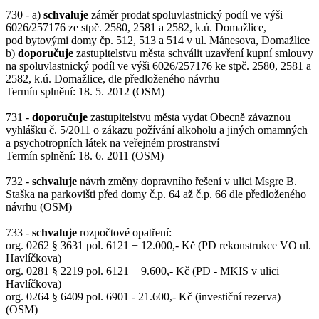
730 - a)
schvaluje
záměr prodat spoluvlastnický podíl ve výši
6026/257176 ze stpč. 2580, 2581 a 2582, k.ú. Domažlice,
pod bytovými domy čp. 512, 513 a 514 v ul. Mánesova, Domažlice
b)
doporučuje
zastupitelstvu města schválit uzavření kupní smlouvy
na spoluvlastnický podíl ve výši 6026/257176 ke stpč. 2580, 2581 a
2582, k.ú. Domažlice, dle předloženého návrhu
Termín splnění: 18. 5. 2012 (OSM)
731 -
doporučuje
zastupitelstvu města vydat Obecně závaznou
vyhlášku č. 5/2011 o zákazu požívání alkoholu a jiných omamných
a psychotropních látek na veřejném prostranství
Termín splnění: 18. 6. 2011 (OSM)
732 -
schvaluje
návrh změny dopravního řešení v ulici Msgre B.
Staška na parkovišti před domy č.p. 64 až č.p. 66 dle předloženého
návrhu (OSM)
733 -
schvaluje
rozpočtové opatření:
org. 0262 § 3631 pol. 6121 + 12.000,- Kč (PD rekonstrukce VO ul.
Havlíčkova)
org. 0281 § 2219 pol. 6121 + 9.600,- Kč (PD - MKIS v ulici
Havlíčkova)
org. 0264 § 6409 pol. 6901 - 21.600,- Kč (investiční rezerva)
(OSM)