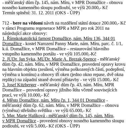
- měšťanský dům čp. 145, nám. Míru, v MPR Domažlice - obnova
nosného kamenného sloupu podloubí, ve výši 20.000,- Kč
Termín splnění: 31. 12. 2011 (OKS - ÚPP)
712 -
bere na vědomí
návrh na rozdělení státní dotace 200.000,- Kč
v rámci Programu regenerace MPR a MPZ pro rok 2011 na
následující akce obnovy:
1. Římskokatolická farnost Domažlice, nám. Míru 136, 344 01
Domažlice
- kostel Narození Panny Marie, nám. Míru, parc. č. 1/1,
k.ú. Domažlice, v MPR Domažlice – restaurování hlavního
vstupního kamenného portálu - ve výši 105.000,-Kč
2. JUDr. Jan Syka, MUDr. Marie A. Brezak-Spence
- měšťanský
dům čp. 42, nám. Míru, v MPR Domažlice, provedení opravy krovu
na hlavním objektu (zesílení, výměna poškozených částí, podepření,
výměna u komínu) a obnovy tří oken (jedno okno repase, dvě okna
repliky) na západní straně dvorní přístavby - ve výši 15.000,- Kč
3. Josef Kitzberger
- měšťanský dům čp. 43, nám. Míru, MPR
Domažlice – provedení opravy jižního štítu včetně souvisejících
prací, ve výši 10.000,- Kč
4. Město Domažlice, nám. Míru čp. 1, 344 01 Domažlice
-
měšťanský dům čp. 62, nám. Míru, v MPR Domažlice – obnova
(výměna) střešního světlíku - ve výši 65.000,- Kč
5. Mgr. Marie Halíková - měšťanský dům čp. 145, nám. Míru,
v MPR Domažlice
- provedení obnovy nosného kamenného sloupu
podloubí, ve výši 5.000,- Kč (OKS - ÚPP)