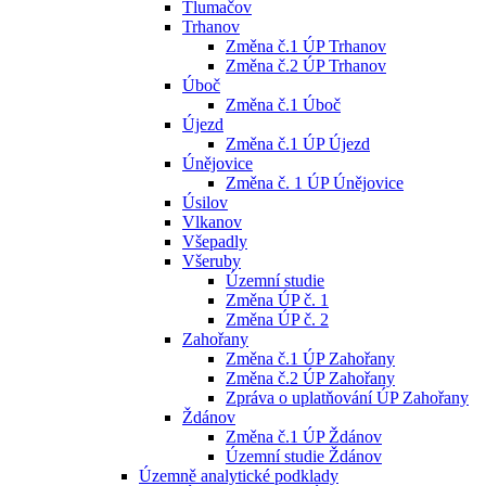
Tlumačov
Trhanov
Změna č.1 ÚP Trhanov
Změna č.2 ÚP Trhanov
Úboč
Změna č.1 Úboč
Újezd
Změna č.1 ÚP Újezd
Únějovice
Změna č. 1 ÚP Únějovice
Úsilov
Vlkanov
Všepadly
Všeruby
Územní studie
Změna ÚP č. 1
Změna ÚP č. 2
Zahořany
Změna č.1 ÚP Zahořany
Změna č.2 ÚP Zahořany
Zpráva o uplatňování ÚP Zahořany
Ždánov
Změna č.1 ÚP Ždánov
Územní studie Ždánov
Územně analytické podklady