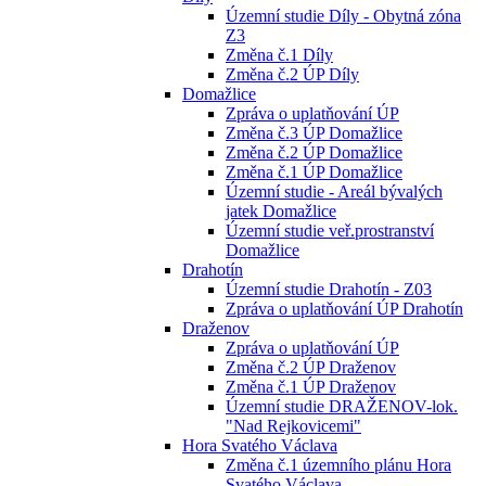
Územní studie Díly - Obytná zóna
Z3
Změna č.1 Díly
Změna č.2 ÚP Díly
Domažlice
Zpráva o uplatňování ÚP
Změna č.3 ÚP Domažlice
Změna č.2 ÚP Domažlice
Změna č.1 ÚP Domažlice
Územní studie - Areál bývalých
jatek Domažlice
Územní studie veř.prostranství
Domažlice
Drahotín
Územní studie Drahotín - Z03
Zpráva o uplatňování ÚP Drahotín
Draženov
Zpráva o uplatňování ÚP
Změna č.2 ÚP Draženov
Změna č.1 ÚP Draženov
Územní studie DRAŽENOV-lok.
"Nad Rejkovicemi"
Hora Svatého Václava
Změna č.1 územního plánu Hora
Svatého Václava