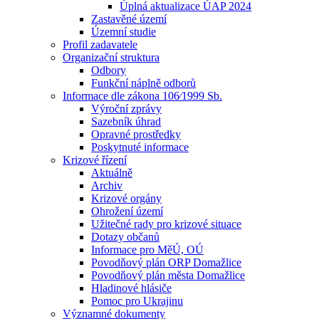
Úplná aktualizace ÚAP 2024
Zastavěné území
Územní studie
Profil zadavatele
Organizační struktura
Odbory
Funkční náplně odborů
Informace dle zákona 106⁄1999 Sb.
Výroční zprávy
Sazebník úhrad
Opravné prostředky
Poskytnuté informace
Krizové řízení
Aktuálně
Archiv
Krizové orgány
Ohrožení území
Užitečné rady pro krizové situace
Dotazy občanů
Informace pro MěÚ, OÚ
Povodňový plán ORP Domažlice
Povodňový plán města Domažlice
Hladinové hlásiče
Pomoc pro Ukrajinu
Významné dokumenty