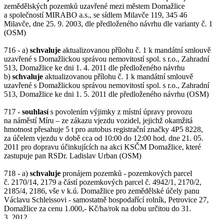
zemědělských pozemků uzavřené mezi městem Domažlice
a společností MIRABO a.s., se sídlem Milavče 119, 345 46
Milavče, dne 25. 9. 2003, dle předloženého návrhu dle varianty č. 1
(OSM)
716 - a)
schvaluje
aktualizovanou přílohu č. 1 k mandátní smlouvě
uzavřené s Domažlickou správou nemovitostí spol. s r.o., Zahradní
513, Domažlice ke dni 1. 4. 2011 dle předloženého návrhu
b)
schvaluje
aktualizovanou přílohu č. 1 k mandátní smlouvě
uzavřené s Domažlickou správou nemovitostí spol. s r.o., Zahradní
513, Domažlice ke dni 1. 5. 2011 dle předloženého návrhu (OSM)
717 -
souhlasí
s povolením výjimky z místní úpravy provozu
na náměstí Míru – ze zákazu vjezdu vozidel, jejichž okamžitá
hmotnost přesahuje 5 t pro autobus registrační značky 4P5 8228,
za účelem vjezdu v době cca od 10:00 do 12:00 hod. dne 21. 05.
2011 pro dopravu účinkujících na akci KSČM Domažlice, které
zastupuje pan RSDr. Ladislav Urban (OSM)
718 - a)
schvaluje
pronájem pozemků - pozemkových parcel
č. 2170/14, 2179 a částí pozemkových parcel č. 4942/1, 2170/2,
2185/4, 2186, vše v k.ú. Domažlice pro zemědělské účely panu
Václavu Schleissovi - samostatně hospodařící rolník, Petrovice 27,
Domažlice za cenu 1.000,- Kč/ha/rok na dobu určitou do 31.
3. 2012