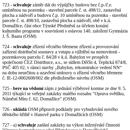
723 -
schvaluje
záměr dát do výpůjčky budovu bez č.p./č.e.
umístěnou na pozemku - stavební parcele č. st. 498/11, zastavěná
plocha a nádvoří a budovu č.p. 10 umístěnou na pozemku - stavební
parcele č. st. 498/10, zastavěná plocha a nádvoří, obě v k.ú.
Domažlice, část obce Týnské Předměstí za účelem konání
kulturního programu v souvislosti s oslavou 140. založení Gymnázia
J. Š. Baara (OSM)
724 -
schvaluje
zřízení věcného břemene zřízení a provozování
zařízení distribuční soustavy a vstupu a vjíždění na nemovitosti -
pozemkovou parcelu č. 84/28 v k.ú. Babylon ve prospěch
společnosti ČEZ Distribuce, a.s., se sídlem Děčín 4, Teplická 874/8,
PSČ 405 02, v rámci stavby „Babylon, rekonstrukce vedení NN“
na dobu neurčitou a uzavření smlouvy o zřízení věcného břemene
č. IE-12-0002608/002 dle předloženého návrhu (OSM)
725 -
bere na vědomí
zápis z jednání výběrové komise ze dne 9. 5.
2011 týkající se veřejné zakázky malého rozsahu "Oprava světlíku,
Náměstí Míru č. 62, Domažlice" (OSM)
726 -
ukládá
OSM připravit podklady pro vybudování nového
dětského hřiště v Hanově parku v Domažlicích (OSM)
727 - a)
schvaluje
zadání zakázky na výkon inženýrské činnosti