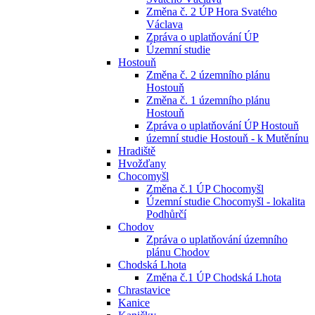
Změna č. 2 ÚP Hora Svatého
Václava
Zpráva o uplatňování ÚP
Územní studie
Hostouň
Změna č. 2 územního plánu
Hostouň
Změna č. 1 územního plánu
Hostouň
Zpráva o uplatňování ÚP Hostouň
územní studie Hostouň - k Mutěnínu
Hradiště
Hvožďany
Chocomyšl
Změna č.1 ÚP Chocomyšl
Územní studie Chocomyšl - lokalita
Podhůrčí
Chodov
Zpráva o uplatňování územního
plánu Chodov
Chodská Lhota
Změna č.1 ÚP Chodská Lhota
Chrastavice
Kanice