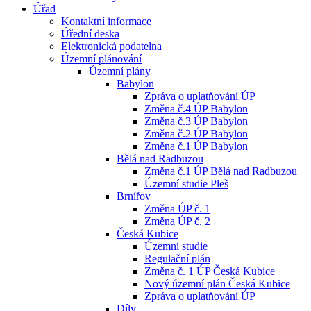
Úřad
Kontaktní informace
Úřední deska
Elektronická podatelna
Územní plánování
Územní plány
Babylon
Zpráva o uplatňování ÚP
Změna č.4 ÚP Babylon
Změna č.3 ÚP Babylon
Změna č.2 ÚP Babylon
Změna č.1 ÚP Babylon
Bělá nad Radbuzou
Změna č.1 ÚP Bělá nad Radbuzou
Územní studie Pleš
Brnířov
Změna ÚP č. 1
Změna ÚP č. 2
Česká Kubice
Územní studie
Regulační plán
Změna č. 1 ÚP Česká Kubice
Nový územní plán Česká Kubice
Zpráva o uplatňování ÚP
Díly