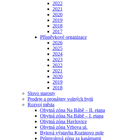
2022
2021
2020
2019
2018
2017
Příspěvkové organizace
2026
2025
2024
2023
2022
2021
2020
2019
2018
Slovo starosty
Prodeje a pronájmy volných bytů
Rozvoj města
Obytná zóna Na Bábě – II. etapa
Obytná zóna Na Bábě – I. etapa
Obytná zóna Havlovice
Obytná zóna Vrbova ul.
Bytová výstavba Kozinovo pole
Průmyslová zóna za kasárnami