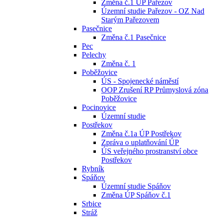
Změna č.1 ÚP Pařezov
Územní studie Pařezov - OZ Nad
Starým Pařezovem
Pasečnice
Změna č.1 Pasečnice
Pec
Pelechy
Změna č. 1
Poběžovice
ÚS - Spojenecké náměstí
OOP Zrušení RP Průmyslová zóna
Poběžovice
Pocinovice
Územní studie
Postřekov
Změna č.1a ÚP Postřekov
Zpráva o uplatňování ÚP
ÚS veřejného prostranství obce
Postřekov
Rybník
Spáňov
Územní studie Spáňov
Změna ÚP Spáňov č.1
Srbice
Stráž