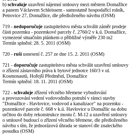
b)
schvaluje
uzavření nájemní smlouvy mezi městem Domažlice
a panem Václavem Schleissem - samostatně hospodařící rolník,
Petrovice 27, Domažlice, dle předloženého návrhu (OSM)
719 -
nedoporučuje
zastupitelstvu města schválit záměr prodeje
části pozemku - pozemkové parcely č. 2760/2 v k.ú. Domažlice,
vymezené situačním plánkem o přibližné výměře 230 m2
Termín splnění: 28. 5. 2011 (OSM)
720 -
ruší
usnesení č. 257 ze dne 15. 2. 2011 (OSM)
721 -
doporučuje
zastupitelstvu města schválit uzavření smlouvy
o zřízení zástavního práva k bytové jednotce 160/3 v ul.
Kosmonautů, Hořejší Předměstí, Domažlice
Termín splnění: 18. 11. 2011 (OSM)
722 -
schvaluje
zřízení věcného břemene vybudování
a provozování vedení vodovodního potrubí v rámci stavby
"Domažlice - Havlovice, vodovod a kanalizace" na pozemku -
pozemkové parcele č. 668 v k.ú. Havlovice u Domažlic na dobu
určitou do doby rekonstrukce mostu č. M-12 a uzavření smlouvy
o smlouvě budoucí o zřízení věcného břemene, dle předloženého
návrhu s tím, že jednorázová úhrada se stanoví dle znaleckého
posudku (OSM)