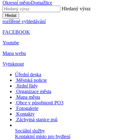
Okresní město
Domažlice
Hledaný výraz
Hledat
rozšířené vyhledávání
FACEBOOK
Youtube
Mapa webu
Vytisknout
Úřední deska
Městská policie
Jízdní řády
Organizace města
Mapa města
Obce v působnosti PO3
Fotogalerie
Kontakty
Záchytná stanice psů
Sociální služby
Kontaktní místo pro bydlení