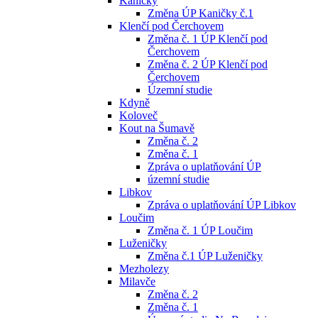
Kaničky
Změna ÚP Kaničky č.1
Klenčí pod Čerchovem
Změna č. 1 ÚP Klenčí pod
Čerchovem
Změna č. 2 ÚP Klenčí pod
Čerchovem
Územní studie
Kdyně
Koloveč
Kout na Šumavě
Změna č. 2
Změna č. 1
Zpráva o uplatňování ÚP
územní studie
Libkov
Zpráva o uplatňování ÚP Libkov
Loučim
Změna č. 1 ÚP Loučim
Luženičky
Změna č.1 ÚP Luženičky
Mezholezy
Milavče
Změna č. 2
Změna č. 1