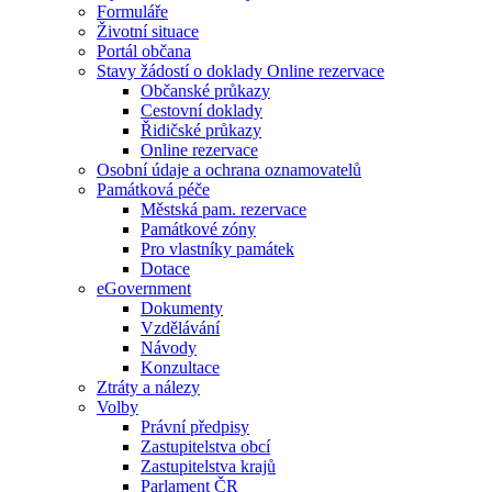
Formuláře
Životní situace
Portál občana
Stavy žádostí o doklady Online rezervace
Občanské průkazy
Cestovní doklady
Řidičské průkazy
Online rezervace
Osobní údaje a ochrana oznamovatelů
Památková péče
Městská pam. rezervace
Památkové zóny
Pro vlastníky památek
Dotace
eGovernment
Dokumenty
Vzdělávání
Návody
Konzultace
Ztráty a nálezy
Volby
Právní předpisy
Zastupitelstva obcí
Zastupitelstva krajů
Parlament ČR