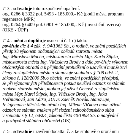
713 -
schvaluje
toto rozpočtové opatření:
org. 0266 § 3322 pol. 5493 - 185.000,- Kč (podíl města program
regenerace MPR)
org. 0264 § 6409 pol. 6901 + 185.000,- Kč (investiční rezerva)
(OKS - ÚPP)
714 -
mění a doplňuje
usnesení č. 1 c) takto:
pověřuje
dle § 4 zák. č. 94/1963 Sb., o rodině, ve znění pozdějších
předpisů výkonem občanských obřadů starostu města
Ing. Miroslava Macha, místostarostu města Mgr. Karla Štípka,
místostarostu města Ing. Vítězslava Brody a dále pověřuje výkonem
občanských obřadů a k přijímání prohlášení o uzavření manželství
členy zastupitelstva města a stanovuje souladu s § 108 odst. 2,
zákona č. 128/2000 Sb.o obcích, ve znění pozdějších předpisů,
že při významných příležitostech pokud neužívá odznak se státním
znakem starosta města, mohou jej užívat členové zastupitelstva
města Mgr. Karel Štípek, Ing. Vítězslav Brody, Ing. Jitka
Heřmanová, Jan Látka, JUDr. Zdeněk Novák. Stanovuje,
že tajemnice Městského úřadu Ing. Milena Vlčková bude užívat
odznak se státním znakem při složení státoobčanského slibu
v souladu s § 12, odst.4, zákona číslo 40/1993 Sb. o nabývání
a pozbývání státního občanství
(OS)
715 -
schvaluje
uzavření dodatku č. 3 ke smlouvě o pronájmu