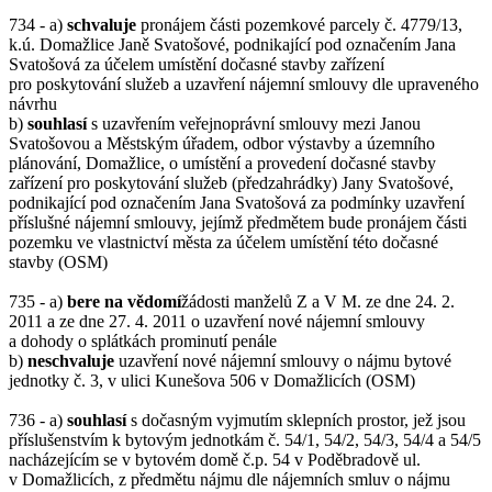
734 - a)
schvaluje
pronájem části pozemkové parcely č. 4779/13,
k.ú. Domažlice Janě Svatošové, podnikající pod označením Jana
Svatošová za účelem umístění dočasné stavby zařízení
pro poskytování služeb a uzavření nájemní smlouvy dle upraveného
návrhu
b)
souhlasí
s uzavřením veřejnoprávní smlouvy mezi Janou
Svatošovou a Městským úřadem, odbor výstavby a územního
plánování, Domažlice, o umístění a provedení dočasné stavby
zařízení pro poskytování služeb (předzahrádky) Jany Svatošové,
podnikající pod označením Jana Svatošová za podmínky uzavření
příslušné nájemní smlouvy, jejímž předmětem bude pronájem části
pozemku ve vlastnictví města za účelem umístění této dočasné
stavby (OSM)
735 - a)
bere na vědomí
žádosti manželů Z a V M. ze dne 24. 2.
2011 a ze dne 27. 4. 2011 o uzavření nové nájemní smlouvy
a dohody o splátkách prominutí penále
b)
neschvaluje
uzavření nové nájemní smlouvy o nájmu bytové
jednotky č. 3, v ulici Kunešova 506 v Domažlicích (OSM)
736 - a)
souhlasí
s dočasným vyjmutím sklepních prostor, jež jsou
příslušenstvím k bytovým jednotkám č. 54/1, 54/2, 54/3, 54/4 a 54/5
nacházejícím se v bytovém domě č.p. 54 v Poděbradově ul.
v Domažlicích, z předmětu nájmu dle nájemních smluv o nájmu