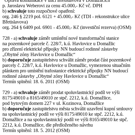
"Oprava komunikace v ulici Břetislavova v Domažlicích"
p. Jaroslavu Weberovi za cenu 45.000,- Kč vč. DPH
b)
schvaluje
toto rozpočtové opatření:
org. 246 § 2219 pol. 6121 + 45.000,- Kč (TDI - rekonstrukce ulice
Břetislavova)
org. 264 § 6409 pol. 6901 - 45.000,- Kč (investiční rezerva) (OSM)
728 - a)
schvaluje
záměr umístění nové transformační stanice
na pozemkové parcele č. 228/7, k.ú. Havlovice u Domažlic
pro zřízení elektrické přípojky NN budoucí rodinné zástavby
„Obytné zóny Havlovice u Domažlic“
b)
doporučuje
zastupitelstvu schválit záměr prodat část pozemkové
parcely č. 228/7, k.ú. Havlovice u Domažlic, vymezenou situačním
plánkem pro umístění trafostanice elektrické přípojky NN budoucí
rodinné zástavby „Obytné zóny Havlovice u Domažlic“
Termín splnění: 18. 6. 2011 (OSM)
729 - a)
schvaluje
záměr prodat spoluvlastnický podíl ve výši
8175/49010 a 8165/49010 ze stpč. 2212, k.ú. Domažlice,
pod bytovým domem 227 v ul. Kozinova, Domažlice
b)
doporučuje
zastupitelstvu města schválit uzavření kupní smlouvy
na spoluvlastnický podíl ve výši 8175/49010 ke stpč. 2212, k.ú.
Domažlice a na spoluvlastnický podíl ve výši 8165/49010 ke stpč.
2212, k.ú. Domažlice, dle předloženého návrhu
Termín splnění: 18. 5. 2012 (OSM)