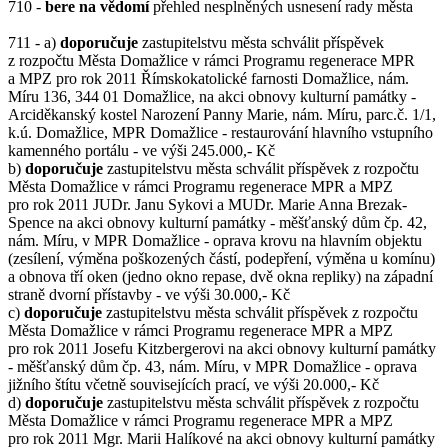
710 -
bere na vědomí
přehled nesplněných usnesení rady města
711 - a)
doporučuje
zastupitelstvu města schválit příspěvek
z rozpočtu Města Domažlice v rámci Programu regenerace MPR
a MPZ pro rok 2011 Římskokatolické farnosti Domažlice, nám.
Míru 136, 344 01 Domažlice, na akci obnovy kulturní památky -
Arciděkanský kostel Narození Panny Marie, nám. Míru, parc.č. 1/1,
k.ú. Domažlice, MPR Domažlice - restaurování hlavního vstupního
kamenného portálu - ve výši 245.000,- Kč
b)
doporučuje
zastupitelstvu města schválit příspěvek z rozpočtu
Města Domažlice v rámci Programu regenerace MPR a MPZ
pro rok 2011 JUDr. Janu Sykovi a MUDr. Marie Anna Brezak-
Spence na akci obnovy kulturní památky - měšťanský dům čp. 42,
nám. Míru, v MPR Domažlice - oprava krovu na hlavním objektu
(zesílení, výměna poškozených částí, podepření, výměna u komínu)
a obnova tří oken (jedno okno repase, dvě okna repliky) na západní
straně dvorní přístavby - ve výši 30.000,- Kč
c)
doporučuje
zastupitelstvu města schválit příspěvek z rozpočtu
Města Domažlice v rámci Programu regenerace MPR a MPZ
pro rok 2011 Josefu Kitzbergerovi na akci obnovy kulturní památky
- měšťanský dům čp. 43, nám. Míru, v MPR Domažlice - oprava
jižního štítu včetně souvisejících prací, ve výši 20.000,- Kč
d)
doporučuje
zastupitelstvu města schválit příspěvek z rozpočtu
Města Domažlice v rámci Programu regenerace MPR a MPZ
pro rok 2011 Mgr. Marii Halíkové na akci obnovy kulturní památky