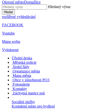
Okresní město
Domažlice
Hledaný výraz
Hledat
rozšířené vyhledávání
FACEBOOK
Youtube
Mapa webu
Vytisknout
Úřední deska
Městská policie
Jízdní řády
Organizace města
Mapa města
Obce v působnosti PO3
Fotogalerie
Kontakty
Záchytná stanice psů
Sociální služby
Kontaktní místo pro bydlení