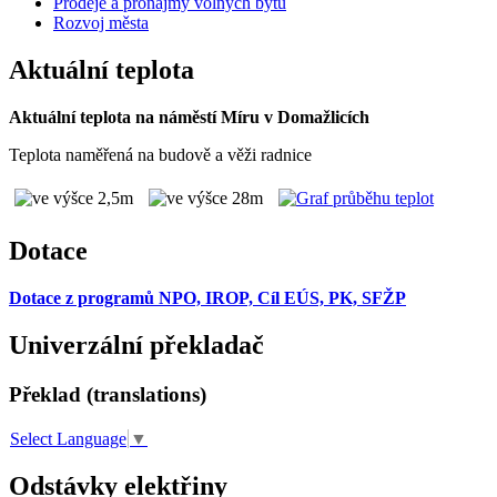
Prodeje a pronájmy volných bytů
Rozvoj města
Aktuální teplota
Aktuální teplota na náměstí Míru v Domažlicích
Teplota naměřená na budově a věži radnice
Dotace
Dotace z programů NPO, IROP, Cíl EÚS, PK, SFŽP
Univerzální překladač
Překlad (translations)
Select Language
▼
Odstávky elektřiny