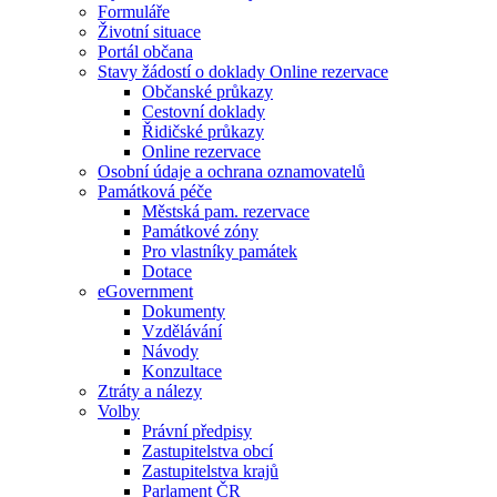
Formuláře
Životní situace
Portál občana
Stavy žádostí o doklady Online rezervace
Občanské průkazy
Cestovní doklady
Řidičské průkazy
Online rezervace
Osobní údaje a ochrana oznamovatelů
Památková péče
Městská pam. rezervace
Památkové zóny
Pro vlastníky památek
Dotace
eGovernment
Dokumenty
Vzdělávání
Návody
Konzultace
Ztráty a nálezy
Volby
Právní předpisy
Zastupitelstva obcí
Zastupitelstva krajů
Parlament ČR