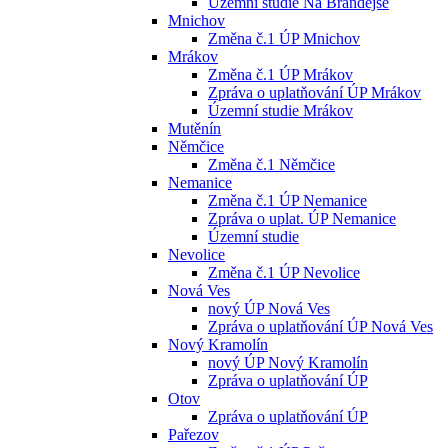
Územní studie Na Brandejse
Mnichov
Změna č.1 ÚP Mnichov
Mrákov
Změna č.1 ÚP Mrákov
Zpráva o uplatňování ÚP Mrákov
Územní studie Mrákov
Mutěnín
Němčice
Změna č.1 Němčice
Nemanice
Změna č.1 ÚP Nemanice
Zpráva o uplat. ÚP Nemanice
Územní studie
Nevolice
Změna č.1 ÚP Nevolice
Nová Ves
nový ÚP Nová Ves
Zpráva o uplatňování ÚP Nová Ves
Nový Kramolín
nový ÚP Nový Kramolín
Zpráva o uplatňování ÚP
Otov
Zpráva o uplatňování ÚP
Pařezov