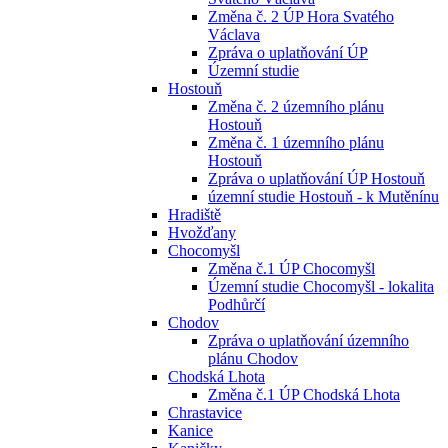
Změna č. 2 ÚP Hora Svatého
Václava
Zpráva o uplatňování ÚP
Územní studie
Hostouň
Změna č. 2 územního plánu
Hostouň
Změna č. 1 územního plánu
Hostouň
Zpráva o uplatňování ÚP Hostouň
územní studie Hostouň - k Mutěnínu
Hradiště
Hvožďany
Chocomyšl
Změna č.1 ÚP Chocomyšl
Územní studie Chocomyšl - lokalita
Podhůrčí
Chodov
Zpráva o uplatňování územního
plánu Chodov
Chodská Lhota
Změna č.1 ÚP Chodská Lhota
Chrastavice
Kanice