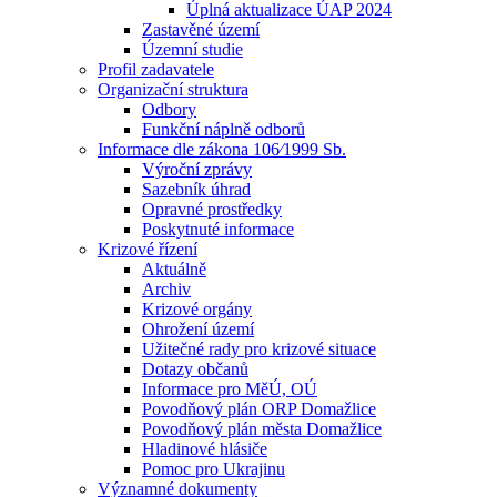
Úplná aktualizace ÚAP 2024
Zastavěné území
Územní studie
Profil zadavatele
Organizační struktura
Odbory
Funkční náplně odborů
Informace dle zákona 106⁄1999 Sb.
Výroční zprávy
Sazebník úhrad
Opravné prostředky
Poskytnuté informace
Krizové řízení
Aktuálně
Archiv
Krizové orgány
Ohrožení území
Užitečné rady pro krizové situace
Dotazy občanů
Informace pro MěÚ, OÚ
Povodňový plán ORP Domažlice
Povodňový plán města Domažlice
Hladinové hlásiče
Pomoc pro Ukrajinu
Významné dokumenty