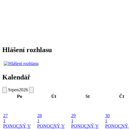
Hlášení rozhlasu
Kalendář
Srpen
2026
Po
Út
St
Čt
27
28
29
30
1
1
1
1
PONOCNÝ V
PONOCNÝ V
PONOCNÝ V
PONOCNÝ