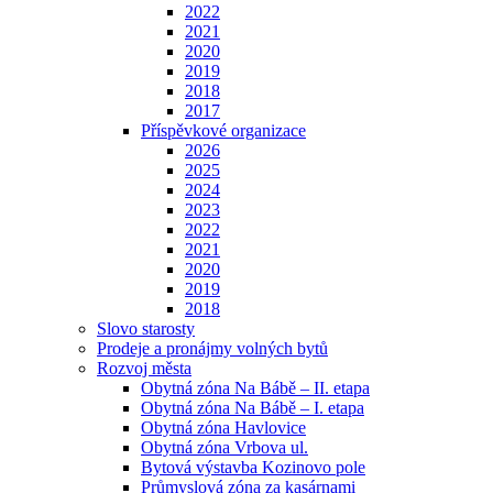
2022
2021
2020
2019
2018
2017
Příspěvkové organizace
2026
2025
2024
2023
2022
2021
2020
2019
2018
Slovo starosty
Prodeje a pronájmy volných bytů
Rozvoj města
Obytná zóna Na Bábě – II. etapa
Obytná zóna Na Bábě – I. etapa
Obytná zóna Havlovice
Obytná zóna Vrbova ul.
Bytová výstavba Kozinovo pole
Průmyslová zóna za kasárnami