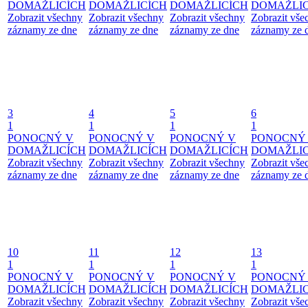
DOMAŽLICÍCH
DOMAŽLICÍCH
DOMAŽLICÍCH
DOMAŽLIC
Zobrazit všechny
Zobrazit všechny
Zobrazit všechny
Zobrazit vše
záznamy ze dne
záznamy ze dne
záznamy ze dne
záznamy ze 
3
4
5
6
1
1
1
1
PONOCNÝ V
PONOCNÝ V
PONOCNÝ V
PONOCNÝ
DOMAŽLICÍCH
DOMAŽLICÍCH
DOMAŽLICÍCH
DOMAŽLIC
Zobrazit všechny
Zobrazit všechny
Zobrazit všechny
Zobrazit vše
záznamy ze dne
záznamy ze dne
záznamy ze dne
záznamy ze 
10
11
12
13
1
1
1
1
PONOCNÝ V
PONOCNÝ V
PONOCNÝ V
PONOCNÝ
DOMAŽLICÍCH
DOMAŽLICÍCH
DOMAŽLICÍCH
DOMAŽLIC
Zobrazit všechny
Zobrazit všechny
Zobrazit všechny
Zobrazit vše