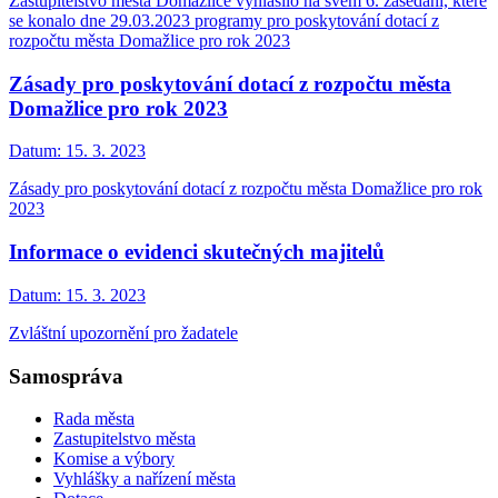
Zastupitelstvo města Domažlice vyhlásilo na svém 6. zasedání, které
se konalo dne 29.03.2023 programy pro poskytování dotací z
rozpočtu města Domažlice pro rok 2023
Zásady pro poskytování dotací z rozpočtu města
Domažlice pro rok 2023
Datum:
15. 3. 2023
Zásady pro poskytování dotací z rozpočtu města Domažlice pro rok
2023
Informace o evidenci skutečných majitelů
Datum:
15. 3. 2023
Zvláštní upozornění pro žadatele
Samospráva
Rada města
Zastupitelstvo města
Komise a výbory
Vyhlášky a nařízení města