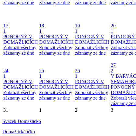
záznamy ze dne
záznamy ze dne
záznamy ze dne
záznamy ze 
17
18
19
20
1
1
1
1
PONOCNÝ V
PONOCNÝ V
PONOCNÝ V
PONOCNÝ
DOMAŽLICÍCH
DOMAŽLICÍCH
DOMAŽLICÍCH
DOMAŽLIC
Zobrazit všechny
Zobrazit všechny
Zobrazit všechny
Zobrazit vše
záznamy ze dne
záznamy ze dne
záznamy ze dne
záznamy ze 
27
24
25
26
2
1
1
1
V BARVÁ
PONOCNÝ V
PONOCNÝ V
PONOCNÝ V
SEMAFOR
DOMAŽLICÍCH
DOMAŽLICÍCH
DOMAŽLICÍCH
PONOCNÝ
Zobrazit všechny
Zobrazit všechny
Zobrazit všechny
DOMAŽLIC
záznamy ze dne
záznamy ze dne
záznamy ze dne
Zobrazit vše
záznamy ze 
31
1
2
3
Svazek Domažlicko
Domažlické íčko