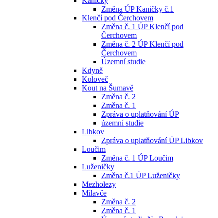
Kaničky
Změna ÚP Kaničky č.1
Klenčí pod Čerchovem
Změna č. 1 ÚP Klenčí pod
Čerchovem
Změna č. 2 ÚP Klenčí pod
Čerchovem
Územní studie
Kdyně
Koloveč
Kout na Šumavě
Změna č. 2
Změna č. 1
Zpráva o uplatňování ÚP
územní studie
Libkov
Zpráva o uplatňování ÚP Libkov
Loučim
Změna č. 1 ÚP Loučim
Luženičky
Změna č.1 ÚP Luženičky
Mezholezy
Milavče
Změna č. 2
Změna č. 1