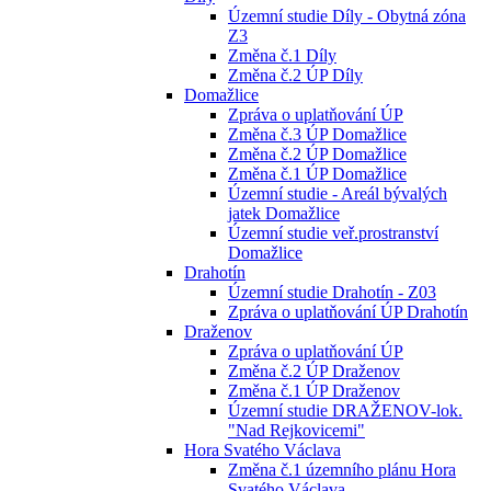
Územní studie Díly - Obytná zóna
Z3
Změna č.1 Díly
Změna č.2 ÚP Díly
Domažlice
Zpráva o uplatňování ÚP
Změna č.3 ÚP Domažlice
Změna č.2 ÚP Domažlice
Změna č.1 ÚP Domažlice
Územní studie - Areál bývalých
jatek Domažlice
Územní studie veř.prostranství
Domažlice
Drahotín
Územní studie Drahotín - Z03
Zpráva o uplatňování ÚP Drahotín
Draženov
Zpráva o uplatňování ÚP
Změna č.2 ÚP Draženov
Změna č.1 ÚP Draženov
Územní studie DRAŽENOV-lok.
"Nad Rejkovicemi"
Hora Svatého Václava
Změna č.1 územního plánu Hora
Svatého Václava