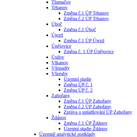
Tlumačov
Trhanov
Změna č.1 ÚP Trhanov
Změna č.2 ÚP Trhanov
Úboč
Změna č.1 Úboč
Újezd
Změna č.1 ÚP Újezd
Únějovice
Změna č. 1 ÚP Únějovice
Úsilov
Vlkanov
Všepadly
Všeruby
Územní studie
Změna ÚP č. 1
Změna ÚP č. 2
Zahořany
Změna č.1 ÚP Zahořany
Změna č.2 ÚP Zahořany
Zpráva o uplatňování ÚP Zahořany
Ždánov
Změna č.1 ÚP Ždánov
Územní studie Ždánov
Územně analytické podklady