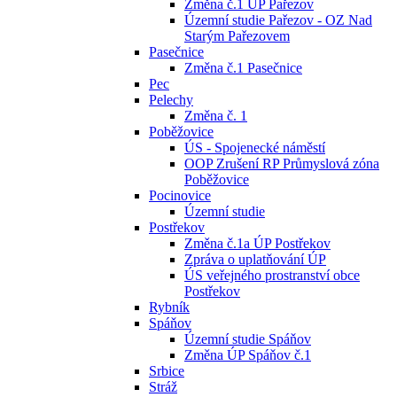
Změna č.1 ÚP Pařezov
Územní studie Pařezov - OZ Nad
Starým Pařezovem
Pasečnice
Změna č.1 Pasečnice
Pec
Pelechy
Změna č. 1
Poběžovice
ÚS - Spojenecké náměstí
OOP Zrušení RP Průmyslová zóna
Poběžovice
Pocinovice
Územní studie
Postřekov
Změna č.1a ÚP Postřekov
Zpráva o uplatňování ÚP
ÚS veřejného prostranství obce
Postřekov
Rybník
Spáňov
Územní studie Spáňov
Změna ÚP Spáňov č.1
Srbice
Stráž