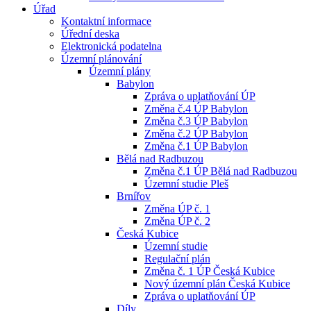
Úřad
Kontaktní informace
Úřední deska
Elektronická podatelna
Územní plánování
Územní plány
Babylon
Zpráva o uplatňování ÚP
Změna č.4 ÚP Babylon
Změna č.3 ÚP Babylon
Změna č.2 ÚP Babylon
Změna č.1 ÚP Babylon
Bělá nad Radbuzou
Změna č.1 ÚP Bělá nad Radbuzou
Územní studie Pleš
Brnířov
Změna ÚP č. 1
Změna ÚP č. 2
Česká Kubice
Územní studie
Regulační plán
Změna č. 1 ÚP Česká Kubice
Nový územní plán Česká Kubice
Zpráva o uplatňování ÚP
Díly