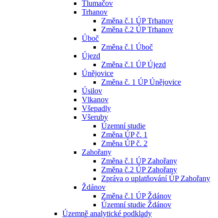
Tlumačov
Trhanov
Změna č.1 ÚP Trhanov
Změna č.2 ÚP Trhanov
Úboč
Změna č.1 Úboč
Újezd
Změna č.1 ÚP Újezd
Únějovice
Změna č. 1 ÚP Únějovice
Úsilov
Vlkanov
Všepadly
Všeruby
Územní studie
Změna ÚP č. 1
Změna ÚP č. 2
Zahořany
Změna č.1 ÚP Zahořany
Změna č.2 ÚP Zahořany
Zpráva o uplatňování ÚP Zahořany
Ždánov
Změna č.1 ÚP Ždánov
Územní studie Ždánov
Územně analytické podklady