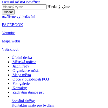
Okresní město
Domažlice
Hledaný výraz
Hledat
rozšířené vyhledávání
FACEBOOK
Youtube
Mapa webu
Vytisknout
Úřední deska
Městská policie
Jízdní řády
Organizace města
Mapa města
Obce v působnosti PO3
Fotogalerie
Kontakty
Záchytná stanice psů
Sociální služby
Kontaktní místo pro bydlení