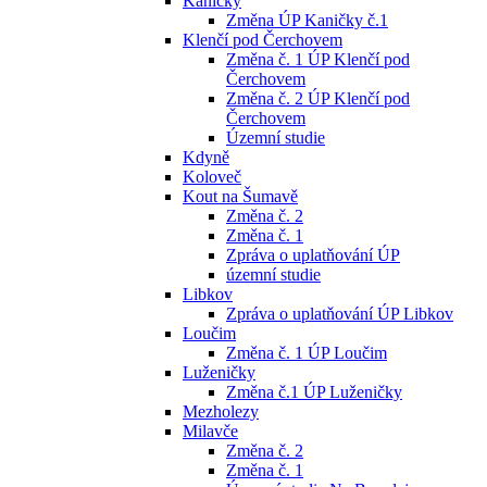
Kaničky
Změna ÚP Kaničky č.1
Klenčí pod Čerchovem
Změna č. 1 ÚP Klenčí pod
Čerchovem
Změna č. 2 ÚP Klenčí pod
Čerchovem
Územní studie
Kdyně
Koloveč
Kout na Šumavě
Změna č. 2
Změna č. 1
Zpráva o uplatňování ÚP
územní studie
Libkov
Zpráva o uplatňování ÚP Libkov
Loučim
Změna č. 1 ÚP Loučim
Luženičky
Změna č.1 ÚP Luženičky
Mezholezy
Milavče
Změna č. 2
Změna č. 1