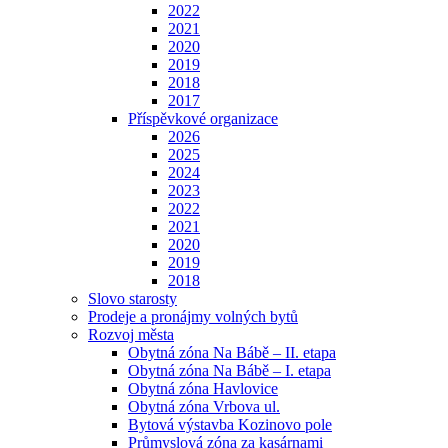
2022
2021
2020
2019
2018
2017
Příspěvkové organizace
2026
2025
2024
2023
2022
2021
2020
2019
2018
Slovo starosty
Prodeje a pronájmy volných bytů
Rozvoj města
Obytná zóna Na Bábě – II. etapa
Obytná zóna Na Bábě – I. etapa
Obytná zóna Havlovice
Obytná zóna Vrbova ul.
Bytová výstavba Kozinovo pole
Průmyslová zóna za kasárnami