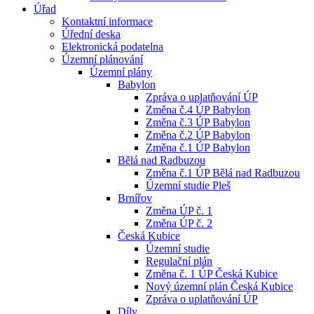
Úřad
Kontaktní informace
Úřední deska
Elektronická podatelna
Územní plánování
Územní plány
Babylon
Zpráva o uplatňování ÚP
Změna č.4 ÚP Babylon
Změna č.3 ÚP Babylon
Změna č.2 ÚP Babylon
Změna č.1 ÚP Babylon
Bělá nad Radbuzou
Změna č.1 ÚP Bělá nad Radbuzou
Územní studie Pleš
Brnířov
Změna ÚP č. 1
Změna ÚP č. 2
Česká Kubice
Územní studie
Regulační plán
Změna č. 1 ÚP Česká Kubice
Nový územní plán Česká Kubice
Zpráva o uplatňování ÚP
Díly