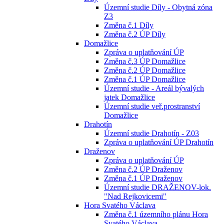
Územní studie Díly - Obytná zóna
Z3
Změna č.1 Díly
Změna č.2 ÚP Díly
Domažlice
Zpráva o uplatňování ÚP
Změna č.3 ÚP Domažlice
Změna č.2 ÚP Domažlice
Změna č.1 ÚP Domažlice
Územní studie - Areál bývalých
jatek Domažlice
Územní studie veř.prostranství
Domažlice
Drahotín
Územní studie Drahotín - Z03
Zpráva o uplatňování ÚP Drahotín
Draženov
Zpráva o uplatňování ÚP
Změna č.2 ÚP Draženov
Změna č.1 ÚP Draženov
Územní studie DRAŽENOV-lok.
"Nad Rejkovicemi"
Hora Svatého Václava
Změna č.1 územního plánu Hora
Svatého Václava