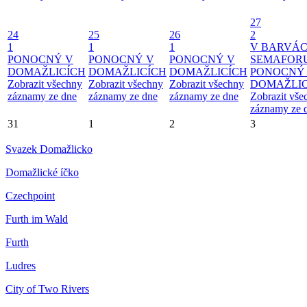
27
24
25
26
2
1
1
1
V BARVÁ
PONOCNÝ V
PONOCNÝ V
PONOCNÝ V
SEMAFOR
DOMAŽLICÍCH
DOMAŽLICÍCH
DOMAŽLICÍCH
PONOCNÝ
Zobrazit všechny
Zobrazit všechny
Zobrazit všechny
DOMAŽLIC
záznamy ze dne
záznamy ze dne
záznamy ze dne
Zobrazit vše
záznamy ze 
31
1
2
3
Svazek Domažlicko
Domažlické íčko
Czechpoint
Furth im Wald
Furth
Ludres
City of Two Rivers