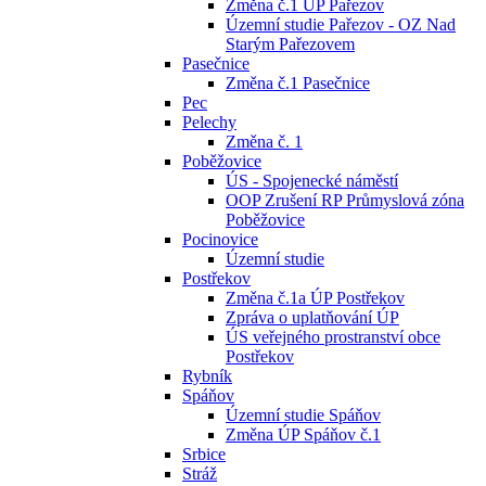
Změna č.1 ÚP Pařezov
Územní studie Pařezov - OZ Nad
Starým Pařezovem
Pasečnice
Změna č.1 Pasečnice
Pec
Pelechy
Změna č. 1
Poběžovice
ÚS - Spojenecké náměstí
OOP Zrušení RP Průmyslová zóna
Poběžovice
Pocinovice
Územní studie
Postřekov
Změna č.1a ÚP Postřekov
Zpráva o uplatňování ÚP
ÚS veřejného prostranství obce
Postřekov
Rybník
Spáňov
Územní studie Spáňov
Změna ÚP Spáňov č.1
Srbice
Stráž