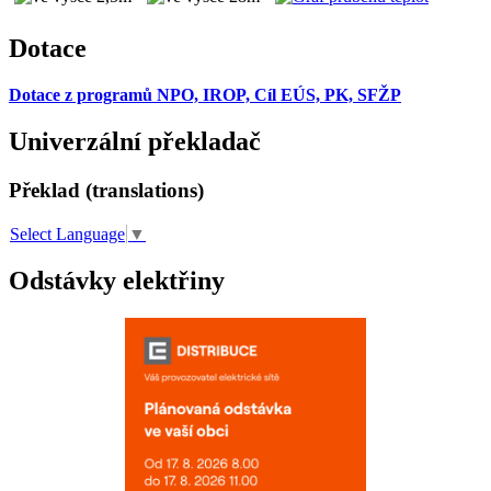
Dotace
Dotace z programů NPO, IROP, Cíl EÚS, PK, SFŽP
Univerzální překladač
Překlad (translations)
Select Language
▼
Odstávky elektřiny