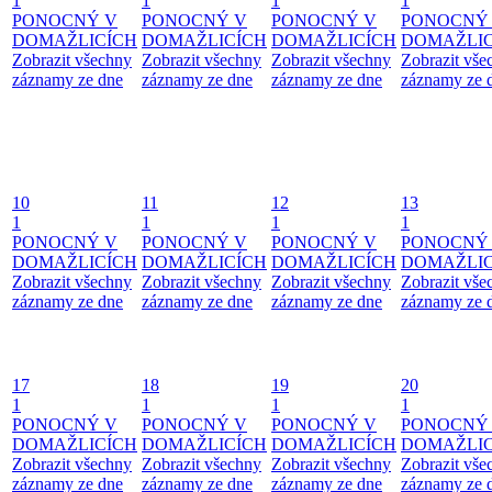
1
1
1
1
PONOCNÝ V
PONOCNÝ V
PONOCNÝ V
PONOCNÝ
DOMAŽLICÍCH
DOMAŽLICÍCH
DOMAŽLICÍCH
DOMAŽLIC
Zobrazit všechny
Zobrazit všechny
Zobrazit všechny
Zobrazit vše
záznamy ze dne
záznamy ze dne
záznamy ze dne
záznamy ze 
10
11
12
13
1
1
1
1
PONOCNÝ V
PONOCNÝ V
PONOCNÝ V
PONOCNÝ
DOMAŽLICÍCH
DOMAŽLICÍCH
DOMAŽLICÍCH
DOMAŽLIC
Zobrazit všechny
Zobrazit všechny
Zobrazit všechny
Zobrazit vše
záznamy ze dne
záznamy ze dne
záznamy ze dne
záznamy ze 
17
18
19
20
1
1
1
1
PONOCNÝ V
PONOCNÝ V
PONOCNÝ V
PONOCNÝ
DOMAŽLICÍCH
DOMAŽLICÍCH
DOMAŽLICÍCH
DOMAŽLIC
Zobrazit všechny
Zobrazit všechny
Zobrazit všechny
Zobrazit vše
záznamy ze dne
záznamy ze dne
záznamy ze dne
záznamy ze 