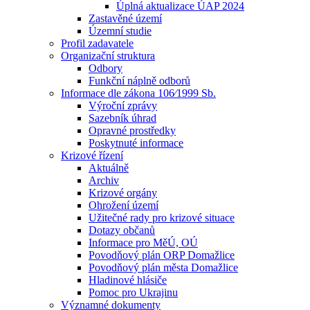
Úplná aktualizace ÚAP 2024
Zastavěné území
Územní studie
Profil zadavatele
Organizační struktura
Odbory
Funkční náplně odborů
Informace dle zákona 106⁄1999 Sb.
Výroční zprávy
Sazebník úhrad
Opravné prostředky
Poskytnuté informace
Krizové řízení
Aktuálně
Archiv
Krizové orgány
Ohrožení území
Užitečné rady pro krizové situace
Dotazy občanů
Informace pro MěÚ, OÚ
Povodňový plán ORP Domažlice
Povodňový plán města Domažlice
Hladinové hlásiče
Pomoc pro Ukrajinu
Významné dokumenty