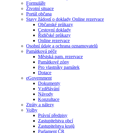
Formuláře
Životní situace
Portál občana
Stavy žádostí o doklady Online rezervace
Občanské průkazy
Cestovní doklady
Řidičské průkazy
Online rezervace
Osobní údaje a ochrana oznamovatelů
Památková péče
Městská pam. rezervace
Památkové zóny
Pro vlastníky památek
Dotace
eGovernment
Dokumenty
Vzdělávání
Návody
Konzultace
Ztráty a nálezy
Volby
Právní předpisy
Zastupitelstva obcí
Zastupitelstva krajů
Parlament ČR