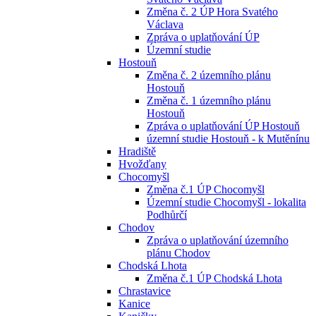
Změna č. 2 ÚP Hora Svatého
Václava
Zpráva o uplatňování ÚP
Územní studie
Hostouň
Změna č. 2 územního plánu
Hostouň
Změna č. 1 územního plánu
Hostouň
Zpráva o uplatňování ÚP Hostouň
územní studie Hostouň - k Mutěnínu
Hradiště
Hvožďany
Chocomyšl
Změna č.1 ÚP Chocomyšl
Územní studie Chocomyšl - lokalita
Podhůrčí
Chodov
Zpráva o uplatňování územního
plánu Chodov
Chodská Lhota
Změna č.1 ÚP Chodská Lhota
Chrastavice
Kanice