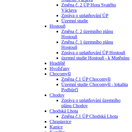
Změna č. 2 ÚP Hora Svatého
Václava
Zpráva o uplatňování ÚP
Územní studie
Hostouň
Změna č. 2 územního plánu
Hostouň
Změna č. 1 územního plánu
Hostouň
Zpráva o uplatňování ÚP Hostouň
územní studie Hostouň - k Mutěnínu
Hradiště
Hvožďany
Chocomyšl
Změna č.1 ÚP Chocomyšl
Územní studie Chocomyšl - lokalita
Podhůrčí
Chodov
Zpráva o uplatňování územního
plánu Chodov
Chodská Lhota
Změna č.1 ÚP Chodská Lhota
Chrastavice
Kanice