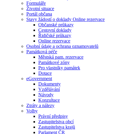
Formuláře
Životní situace
Portál občana
Stavy žádostí o doklady Online rezervace
Občanské průkazy
Cestovní doklady
Řidičské průkazy
Online rezervace
Osobní údaje a ochrana oznamovatelů
Památková péče
Městská pam. rezervace
Památkové zóny
Pro vlastníky památek
Dotace
eGovernment
Dokumenty
Vzdělávání
Návody
Konzultace
Ztráty a nálezy
Volby
Právní předpisy
Zastupitelstva obcí
Zastupitelstva krajů
Parlament ČR