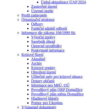
Úplná aktualizace ÚAP 2024
Zastavěné území
Územní studie
Profil zadavatele
Organizační struktura
Odbory
Funkční náplně odborů
Informace dle zákona 106⁄1999 Sb.
Výroční zprávy
Sazebník úhrad
Opravné prostředky
Poskytnuté informace
Krizové řízení
Aktuálně
Archiv
Krizové orgány
Ohrožení území
Užitečné rady pro krizové situace
Dotazy občanů
Informace pro MěÚ, OÚ
Povodňový plán ORP Domažlice
Povodňový plán města Domažlice
Hladinové hlásiče
Pomoc pro Ukrajinu
Významné dokumenty