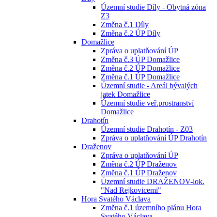
Územní studie Díly - Obytná zóna
Z3
Změna č.1 Díly
Změna č.2 ÚP Díly
Domažlice
Zpráva o uplatňování ÚP
Změna č.3 ÚP Domažlice
Změna č.2 ÚP Domažlice
Změna č.1 ÚP Domažlice
Územní studie - Areál bývalých
jatek Domažlice
Územní studie veř.prostranství
Domažlice
Drahotín
Územní studie Drahotín - Z03
Zpráva o uplatňování ÚP Drahotín
Draženov
Zpráva o uplatňování ÚP
Změna č.2 ÚP Draženov
Změna č.1 ÚP Draženov
Územní studie DRAŽENOV-lok.
"Nad Rejkovicemi"
Hora Svatého Václava
Změna č.1 územního plánu Hora
Svatého Václava