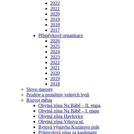
2022
2021
2020
2019
2018
2017
Příspěvkové organizace
2026
2025
2024
2023
2022
2021
2020
2019
2018
Slovo starosty
Prodeje a pronájmy volných bytů
Rozvoj města
Obytná zóna Na Bábě – II. etapa
Obytná zóna Na Bábě – I. etapa
Obytná zóna Havlovice
Obytná zóna Vrbova ul.
Bytová výstavba Kozinovo pole
Průmyslová zóna za kasárnami