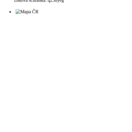
Datová schránka: q25byeg