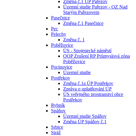
Změna č.1 ÚP Pařezov
Územní studie Pařezov - OZ Nad
Starým Pařezovem
Pasečnice
Změna č.1 Pasečnice
Pec
Pelechy
Změna č. 1
Poběžovice
ÚS - Spojenecké náměstí
OOP Zrušení RP Průmyslová zóna
Poběžovice
Pocinovice
Územní studie
Postřekov
Změna č.1a ÚP Postřekov
Zpráva o uplatňování ÚP
ÚS veřejného prostranství obce
Postřekov
Rybník
Spáňov
Územní studie Spáňov
Změna ÚP Spáňov č.1
Srbice
Stráž