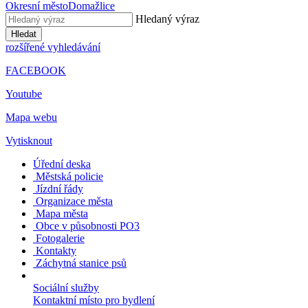
Okresní město
Domažlice
Hledaný výraz
Hledat
rozšířené vyhledávání
FACEBOOK
Youtube
Mapa webu
Vytisknout
Úřední deska
Městská policie
Jízdní řády
Organizace města
Mapa města
Obce v působnosti PO3
Fotogalerie
Kontakty
Záchytná stanice psů
Sociální služby
Kontaktní místo pro bydlení