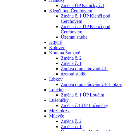
Kaničky
Změna ÚP Kaničky č.1
Klenčí pod Čerchovem
Změna č. 1 ÚP Klenčí pod
Čerchovem
Změna č. 2 ÚP Klenčí pod
Čerchovem
Územní studie
Kdyně
Koloveč
Kout na Šumavě
Změna č. 2
Změna č. 1
Zpráva o uplatňování ÚP
územní studie
Libkov
Zpráva o uplatňování ÚP Libkov
Loučim
Změna č. 1 ÚP Loučim
Luženičky
Změna č.1 ÚP Luženičky
Mezholezy
Milavče
Změna č. 2
Změna č. 1