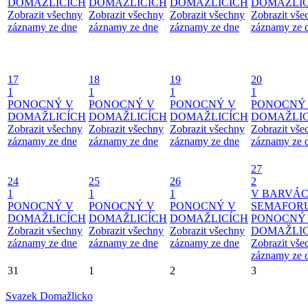
DOMAŽLICÍCH
DOMAŽLICÍCH
DOMAŽLICÍCH
DOMAŽLIC
Zobrazit všechny
Zobrazit všechny
Zobrazit všechny
Zobrazit vše
záznamy ze dne
záznamy ze dne
záznamy ze dne
záznamy ze 
17
18
19
20
1
1
1
1
PONOCNÝ V
PONOCNÝ V
PONOCNÝ V
PONOCNÝ
DOMAŽLICÍCH
DOMAŽLICÍCH
DOMAŽLICÍCH
DOMAŽLIC
Zobrazit všechny
Zobrazit všechny
Zobrazit všechny
Zobrazit vše
záznamy ze dne
záznamy ze dne
záznamy ze dne
záznamy ze 
27
24
25
26
2
1
1
1
V BARVÁ
PONOCNÝ V
PONOCNÝ V
PONOCNÝ V
SEMAFOR
DOMAŽLICÍCH
DOMAŽLICÍCH
DOMAŽLICÍCH
PONOCNÝ
Zobrazit všechny
Zobrazit všechny
Zobrazit všechny
DOMAŽLIC
záznamy ze dne
záznamy ze dne
záznamy ze dne
Zobrazit vše
záznamy ze 
31
1
2
3
Svazek Domažlicko