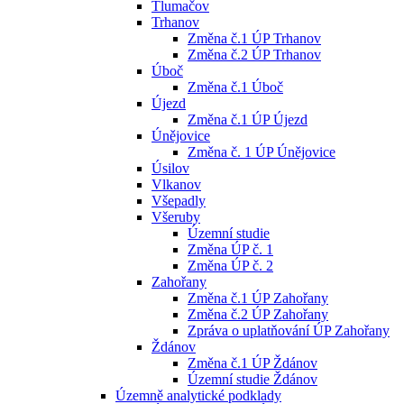
Tlumačov
Trhanov
Změna č.1 ÚP Trhanov
Změna č.2 ÚP Trhanov
Úboč
Změna č.1 Úboč
Újezd
Změna č.1 ÚP Újezd
Únějovice
Změna č. 1 ÚP Únějovice
Úsilov
Vlkanov
Všepadly
Všeruby
Územní studie
Změna ÚP č. 1
Změna ÚP č. 2
Zahořany
Změna č.1 ÚP Zahořany
Změna č.2 ÚP Zahořany
Zpráva o uplatňování ÚP Zahořany
Ždánov
Změna č.1 ÚP Ždánov
Územní studie Ždánov
Územně analytické podklady