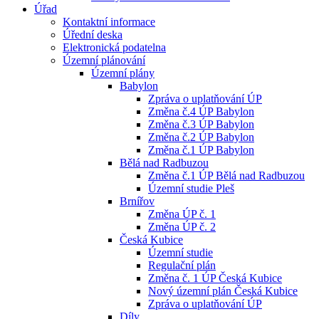
Úřad
Kontaktní informace
Úřední deska
Elektronická podatelna
Územní plánování
Územní plány
Babylon
Zpráva o uplatňování ÚP
Změna č.4 ÚP Babylon
Změna č.3 ÚP Babylon
Změna č.2 ÚP Babylon
Změna č.1 ÚP Babylon
Bělá nad Radbuzou
Změna č.1 ÚP Bělá nad Radbuzou
Územní studie Pleš
Brnířov
Změna ÚP č. 1
Změna ÚP č. 2
Česká Kubice
Územní studie
Regulační plán
Změna č. 1 ÚP Česká Kubice
Nový územní plán Česká Kubice
Zpráva o uplatňování ÚP
Díly