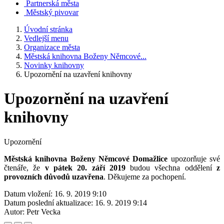
Partnerská města
Městský pivovar
Úvodní stránka
Vedlejší menu
Organizace města
Městská knihovna Boženy Němcové...
Novinky knihovny
Upozornění na uzavření knihovny
Upozornění na uzavření
knihovny
Upozornění
Městská knihovna Boženy Němcové Domažlice
upozorňuje své
čtenáře, že
v pátek 20. září 2019
budou všechna oddělení
z
provozních důvodů uzavřena
. Děkujeme za pochopení.
Datum vložení:
16. 9. 2019 9:10
Datum poslední aktualizace:
16. 9. 2019 9:14
Autor:
Petr Vecka