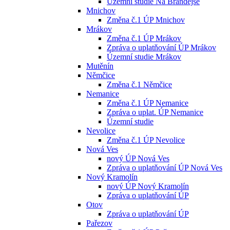
Územní studie Na Brandejse
Mnichov
Změna č.1 ÚP Mnichov
Mrákov
Změna č.1 ÚP Mrákov
Zpráva o uplatňování ÚP Mrákov
Územní studie Mrákov
Mutěnín
Němčice
Změna č.1 Němčice
Nemanice
Změna č.1 ÚP Nemanice
Zpráva o uplat. ÚP Nemanice
Územní studie
Nevolice
Změna č.1 ÚP Nevolice
Nová Ves
nový ÚP Nová Ves
Zpráva o uplatňování ÚP Nová Ves
Nový Kramolín
nový ÚP Nový Kramolín
Zpráva o uplatňování ÚP
Otov
Zpráva o uplatňování ÚP
Pařezov