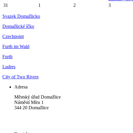
31
1
2
3
Svazek Domažlicko
Domažlické íčko
Czechpoint
Furth im Wald
Furth
Ludres
City of Two Rivers
Adresa
Městský úřad Domažlice
Náměstí Míru 1
344 20 Domažlice