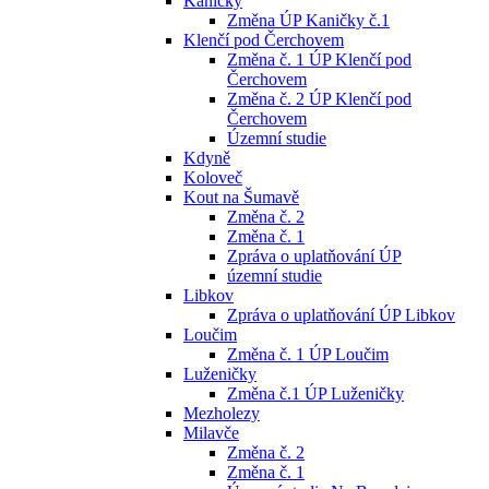
Kaničky
Změna ÚP Kaničky č.1
Klenčí pod Čerchovem
Změna č. 1 ÚP Klenčí pod
Čerchovem
Změna č. 2 ÚP Klenčí pod
Čerchovem
Územní studie
Kdyně
Koloveč
Kout na Šumavě
Změna č. 2
Změna č. 1
Zpráva o uplatňování ÚP
územní studie
Libkov
Zpráva o uplatňování ÚP Libkov
Loučim
Změna č. 1 ÚP Loučim
Luženičky
Změna č.1 ÚP Luženičky
Mezholezy
Milavče
Změna č. 2
Změna č. 1