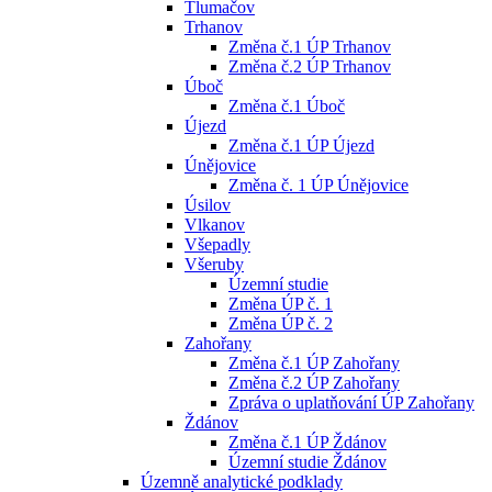
Tlumačov
Trhanov
Změna č.1 ÚP Trhanov
Změna č.2 ÚP Trhanov
Úboč
Změna č.1 Úboč
Újezd
Změna č.1 ÚP Újezd
Únějovice
Změna č. 1 ÚP Únějovice
Úsilov
Vlkanov
Všepadly
Všeruby
Územní studie
Změna ÚP č. 1
Změna ÚP č. 2
Zahořany
Změna č.1 ÚP Zahořany
Změna č.2 ÚP Zahořany
Zpráva o uplatňování ÚP Zahořany
Ždánov
Změna č.1 ÚP Ždánov
Územní studie Ždánov
Územně analytické podklady