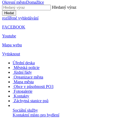
Okresní město
Domažlice
Hledaný výraz
Hledat
rozšířené vyhledávání
FACEBOOK
Youtube
Mapa webu
Vytisknout
Úřední deska
Městská policie
Jízdní řády
Organizace města
Mapa města
Obce v působnosti PO3
Fotogalerie
Kontakty
Záchytná stanice psů
Sociální služby
Kontaktní místo pro bydlení