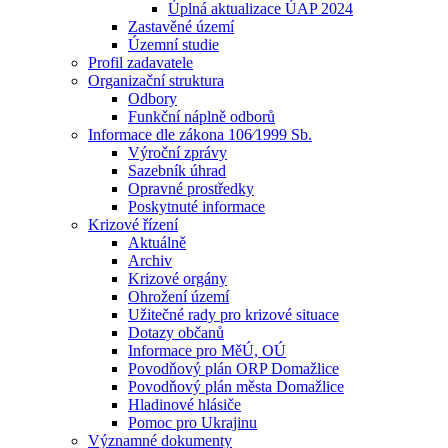
Úplná aktualizace ÚAP 2024
Zastavěné území
Územní studie
Profil zadavatele
Organizační struktura
Odbory
Funkční náplně odborů
Informace dle zákona 106⁄1999 Sb.
Výroční zprávy
Sazebník úhrad
Opravné prostředky
Poskytnuté informace
Krizové řízení
Aktuálně
Archiv
Krizové orgány
Ohrožení území
Užitečné rady pro krizové situace
Dotazy občanů
Informace pro MěÚ, OÚ
Povodňový plán ORP Domažlice
Povodňový plán města Domažlice
Hladinové hlásiče
Pomoc pro Ukrajinu
Významné dokumenty