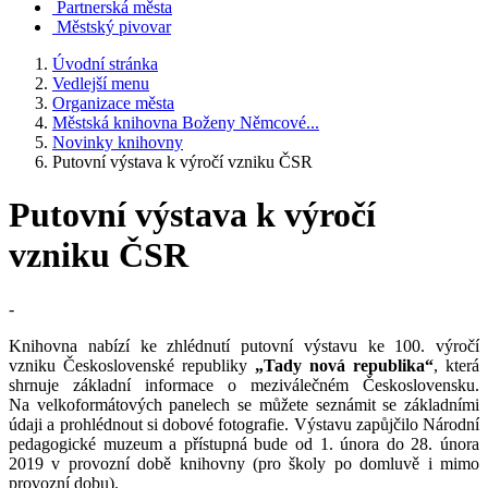
Partnerská města
Městský pivovar
Úvodní stránka
Vedlejší menu
Organizace města
Městská knihovna Boženy Němcové...
Novinky knihovny
Putovní výstava k výročí vzniku ČSR
Putovní výstava k výročí
vzniku ČSR
-
Knihovna nabízí ke zhlédnutí putovní výstavu ke 100. výročí
vzniku Československé republiky
„Tady nová republika“
, která
shrnuje základní informace o meziválečném Československu.
Na velkoformátových panelech se můžete seznámit se základními
údaji a prohlédnout si dobové fotografie. Výstavu zapůjčilo Národní
pedagogické muzeum a přístupná bude od 1. února do 28. února
2019 v provozní době knihovny (pro školy po domluvě i mimo
provozní dobu).