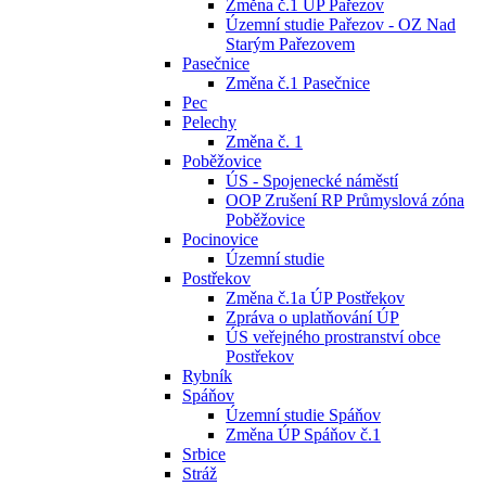
Změna č.1 ÚP Pařezov
Územní studie Pařezov - OZ Nad
Starým Pařezovem
Pasečnice
Změna č.1 Pasečnice
Pec
Pelechy
Změna č. 1
Poběžovice
ÚS - Spojenecké náměstí
OOP Zrušení RP Průmyslová zóna
Poběžovice
Pocinovice
Územní studie
Postřekov
Změna č.1a ÚP Postřekov
Zpráva o uplatňování ÚP
ÚS veřejného prostranství obce
Postřekov
Rybník
Spáňov
Územní studie Spáňov
Změna ÚP Spáňov č.1
Srbice
Stráž