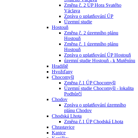
Změna č. 2 ÚP Hora Svatého
Václava
Zpráva o uplatňování ÚP
Územní studie
Hostouň
Změna č. 2 územního plánu
Hostouň
Změna č. 1 územního plánu
Hostouň
Zpráva o uplatňování ÚP Hostouň
územní studie Hostouň - k Mutěnínu
Hradiště
Hvožďany
Chocomyšl
Změna č.1 ÚP Chocomyšl
Územní studie Chocomyšl - lokalita
Podhůrčí
Chodov
Zpráva o uplatňování územního
plánu Chodov
Chodská Lhota
Změna č.1 ÚP Chodská Lhota
Chrastavice
Kanice