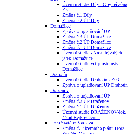
Územní studie Díly - Obytná zóna
Z3
Změna č.1 Díly
Změna č.2 ÚP Díly
Domažlice
Zpráva o uplatňování ÚP
Změna č.3 ÚP Domažlice
Změna č.2 ÚP Domažlice
Změna č.1 ÚP Domažlice
Územní studie - Areál bývalých
jatek Domažlice
Územní studie veř.prostranství
Domažlice
Drahotín
Územní studie Drahotín - Z03
Zpráva o uplatňování ÚP Drahotín
Draženov
Zpráva o uplatňování ÚP
Změna č.2 ÚP Draženov
Změna č.1 ÚP Draženov
Územní studie DRAŽENOV-lok.
"Nad Rejkovicemi"
Hora Svatého Václava
Změna č.1 územního plánu Hora
Svatého Václava