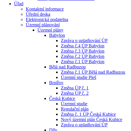
Úřad
Kontaktní informace
Úřední deska
Elektronická podatelna
Územní plánování
Územní plány
Babylon
Zpráva o uplatňování ÚP
Změna č.4 ÚP Babylon
Změna č.3 ÚP Babylon
Změna č.2 ÚP Babylon
Změna č.1 ÚP Babylon
Bělá nad Radbuzou
Změna č.1 ÚP Bělá nad Radbuzou
Územní studie Pleš
Brnířov
Změna ÚP č. 1
Změna ÚP č. 2
Česká Kubice
Územní studie
Regulační plán
Změna č. 1 ÚP Česká Kubice
Nový územní plán Česká Kubice
Zpráva o uplatňování ÚP
Díly