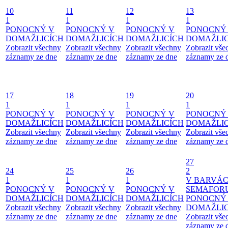
10
11
12
13
1
1
1
1
PONOCNÝ V
PONOCNÝ V
PONOCNÝ V
PONOCNÝ
DOMAŽLICÍCH
DOMAŽLICÍCH
DOMAŽLICÍCH
DOMAŽLIC
Zobrazit všechny
Zobrazit všechny
Zobrazit všechny
Zobrazit vše
záznamy ze dne
záznamy ze dne
záznamy ze dne
záznamy ze 
17
18
19
20
1
1
1
1
PONOCNÝ V
PONOCNÝ V
PONOCNÝ V
PONOCNÝ
DOMAŽLICÍCH
DOMAŽLICÍCH
DOMAŽLICÍCH
DOMAŽLIC
Zobrazit všechny
Zobrazit všechny
Zobrazit všechny
Zobrazit vše
záznamy ze dne
záznamy ze dne
záznamy ze dne
záznamy ze 
27
24
25
26
2
1
1
1
V BARVÁ
PONOCNÝ V
PONOCNÝ V
PONOCNÝ V
SEMAFOR
DOMAŽLICÍCH
DOMAŽLICÍCH
DOMAŽLICÍCH
PONOCNÝ
Zobrazit všechny
Zobrazit všechny
Zobrazit všechny
DOMAŽLIC
záznamy ze dne
záznamy ze dne
záznamy ze dne
Zobrazit vše
záznamy ze 