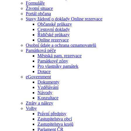
Formuláře
Životní situace
Portál občana
Stavy žádostí o doklady Online rezervace
Občanské průkazy
Cestovní doklady
Řidičské průkazy
Online rezervace
Osobní údaje a ochrana oznamovatelů
Památková péče
Městská pam. rezervace
Památkové zóny
Pro vlastníky památek
Dotace
eGovernment
Dokumenty
Vzdělávání
Návody
Konzultace
Ztráty a nálezy
Volby
Právní předpisy
Zastupitelstva obcí
Zastupitelstva krajů
Parlament ČR