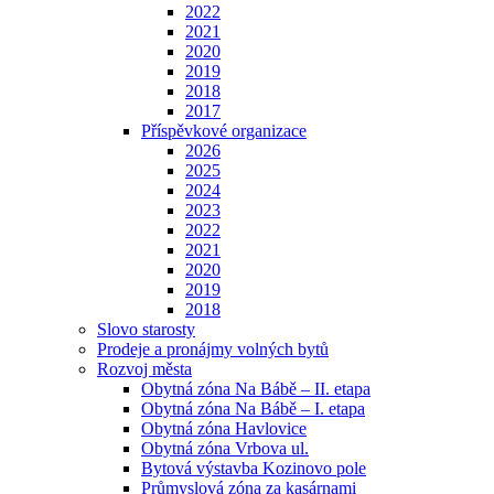
2022
2021
2020
2019
2018
2017
Příspěvkové organizace
2026
2025
2024
2023
2022
2021
2020
2019
2018
Slovo starosty
Prodeje a pronájmy volných bytů
Rozvoj města
Obytná zóna Na Bábě – II. etapa
Obytná zóna Na Bábě – I. etapa
Obytná zóna Havlovice
Obytná zóna Vrbova ul.
Bytová výstavba Kozinovo pole
Průmyslová zóna za kasárnami