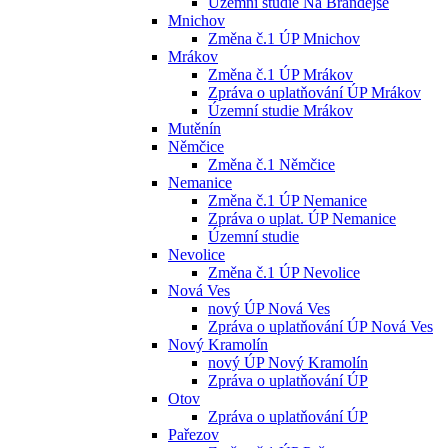
Územní studie Na Brandejse
Mnichov
Změna č.1 ÚP Mnichov
Mrákov
Změna č.1 ÚP Mrákov
Zpráva o uplatňování ÚP Mrákov
Územní studie Mrákov
Mutěnín
Němčice
Změna č.1 Němčice
Nemanice
Změna č.1 ÚP Nemanice
Zpráva o uplat. ÚP Nemanice
Územní studie
Nevolice
Změna č.1 ÚP Nevolice
Nová Ves
nový ÚP Nová Ves
Zpráva o uplatňování ÚP Nová Ves
Nový Kramolín
nový ÚP Nový Kramolín
Zpráva o uplatňování ÚP
Otov
Zpráva o uplatňování ÚP
Pařezov