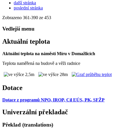
další stránka
poslední stránka
Zobrazeno
361
-
390
ze 453
Vedlejší menu
Aktuální teplota
Aktuální teplota na náměstí Míru v Domažlicích
Teplota naměřená na budově a věži radnice
Dotace
Dotace z programů NPO, IROP, Cíl EÚS, PK, SFŽP
Univerzální překladač
Překlad (translations)