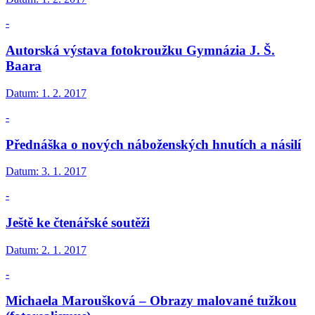
-
Autorská výstava fotokroužku Gymnázia J. Š.
Baara
Datum:
1. 2. 2017
-
Přednáška o nových náboženských hnutích a násilí
Datum:
3. 1. 2017
-
Ještě ke čtenářské soutěži
Datum:
2. 1. 2017
-
Michaela Maroušková – Obrazy malované tužkou