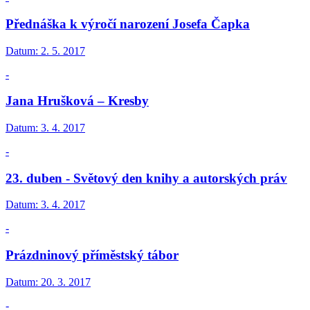
Přednáška k výročí narození Josefa Čapka
Datum:
2. 5. 2017
-
Jana Hrušková – Kresby
Datum:
3. 4. 2017
-
23. duben - Světový den knihy a autorských práv
Datum:
3. 4. 2017
-
Prázdninový příměstský tábor
Datum:
20. 3. 2017
-