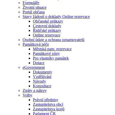
Formuláře
Životní situace
Portál občana
Stavy žádostí o doklady Online rezervace
Občanské průkazy
Cestovní doklady
Řidičské průkazy
Online rezervace
Osobní údaje a ochrana oznamovatelů
Památková péče
Městská pam. rezervace
Památkové zóny
Pro vlastníky památek
Dotace
eGovernment
Dokumenty
Vzdělávání
Návody
Konzultace
Ztráty a nálezy
Volby
Právní předpisy
Zastupitelstva obcí
Zastupitelstva krajů
Parlament ČR