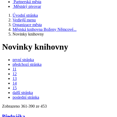
Partnerská města
Městský pivovar
Úvodní stránka
Vedlejší menu
Organizace města
Městská knihovna Boženy Němcové...
Novinky knihovny
Novinky knihovny
první stránka
předchozí stránka
11
12
13
14
15
další stránka
poslední stránka
Zobrazeno
361
-
390
ze 453
Přednáška