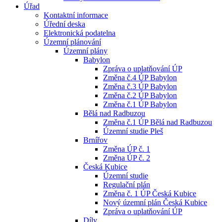
Úřad
Kontaktní informace
Úřední deska
Elektronická podatelna
Územní plánování
Územní plány
Babylon
Zpráva o uplatňování ÚP
Změna č.4 ÚP Babylon
Změna č.3 ÚP Babylon
Změna č.2 ÚP Babylon
Změna č.1 ÚP Babylon
Bělá nad Radbuzou
Změna č.1 ÚP Bělá nad Radbuzou
Územní studie Pleš
Brnířov
Změna ÚP č. 1
Změna ÚP č. 2
Česká Kubice
Územní studie
Regulační plán
Změna č. 1 ÚP Česká Kubice
Nový územní plán Česká Kubice
Zpráva o uplatňování ÚP
Díly