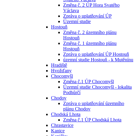
Změna č. 2 ÚP Hora Svatého
Václava
Zpráva o uplatňování ÚP
Územní studie
Hostouň
Změna č. 2 územního plánu
Hostouň
Změna č. 1 územního plánu
Hostouň
Zpráva o uplatňování ÚP Hostouň
územní studie Hostouň - k Mutěnínu
Hradiště
Hvožďany
Chocomyšl
Změna č.1 ÚP Chocomyšl
Územní studie Chocomyšl - lokalita
Podhůrčí
Chodov
Zpráva o uplatňování územního
plánu Chodov
Chodská Lhota
Změna č.1 ÚP Chodská Lhota
Chrastavice
Kanice