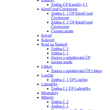
Kaničky
Změna ÚP Kaničky č.1
Klenčí pod Čerchovem
Změna č. 1 ÚP Klenčí pod
Čerchovem
Změna č. 2 ÚP Klenčí pod
Čerchovem
Územní studie
Kdyně
Koloveč
Kout na Šumavě
Změna č. 2
Změna č. 1
Zpráva o uplatňování ÚP
územní studie
Libkov
Zpráva o uplatňování ÚP Libkov
Loučim
Změna č. 1 ÚP Loučim
Luženičky
Změna č.1 ÚP Luženičky
Mezholezy
Milavče
Změna č. 2
Změna č. 1