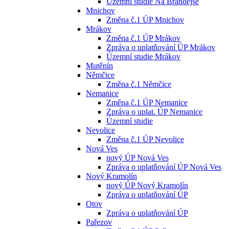
Územní studie Na Brandejse
Mnichov
Změna č.1 ÚP Mnichov
Mrákov
Změna č.1 ÚP Mrákov
Zpráva o uplatňování ÚP Mrákov
Územní studie Mrákov
Mutěnín
Němčice
Změna č.1 Němčice
Nemanice
Změna č.1 ÚP Nemanice
Zpráva o uplat. ÚP Nemanice
Územní studie
Nevolice
Změna č.1 ÚP Nevolice
Nová Ves
nový ÚP Nová Ves
Zpráva o uplatňování ÚP Nová Ves
Nový Kramolín
nový ÚP Nový Kramolín
Zpráva o uplatňování ÚP
Otov
Zpráva o uplatňování ÚP
Pařezov