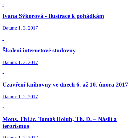
-
Ivana Sýkorová - Ilustrace k pohádkám
Datum:
1. 3. 2017
-
Školení internetové studovny
Datum:
1. 2. 2017
-
Uzavření knihovny ve dnech 6. až 10. února 2017
Datum:
1. 2. 2017
-
Mons. ThLic. Tomáš Holub, Th. D. – Násilí a
terorismus
Datum:
1. 2. 2017