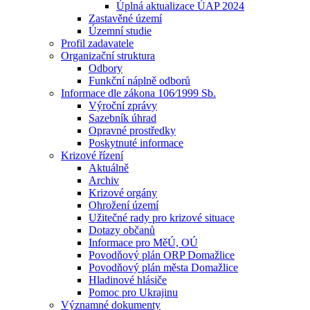
Úplná aktualizace ÚAP 2024
Zastavěné území
Územní studie
Profil zadavatele
Organizační struktura
Odbory
Funkční náplně odborů
Informace dle zákona 106⁄1999 Sb.
Výroční zprávy
Sazebník úhrad
Opravné prostředky
Poskytnuté informace
Krizové řízení
Aktuálně
Archiv
Krizové orgány
Ohrožení území
Užitečné rady pro krizové situace
Dotazy občanů
Informace pro MěÚ, OÚ
Povodňový plán ORP Domažlice
Povodňový plán města Domažlice
Hladinové hlásiče
Pomoc pro Ukrajinu
Významné dokumenty