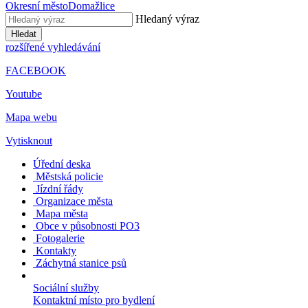
Okresní město
Domažlice
Hledaný výraz
Hledat
rozšířené vyhledávání
FACEBOOK
Youtube
Mapa webu
Vytisknout
Úřední deska
Městská policie
Jízdní řády
Organizace města
Mapa města
Obce v působnosti PO3
Fotogalerie
Kontakty
Záchytná stanice psů
Sociální služby
Kontaktní místo pro bydlení