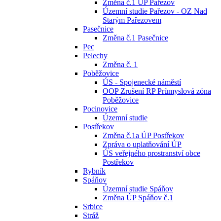
Změna č.1 ÚP Pařezov
Územní studie Pařezov - OZ Nad
Starým Pařezovem
Pasečnice
Změna č.1 Pasečnice
Pec
Pelechy
Změna č. 1
Poběžovice
ÚS - Spojenecké náměstí
OOP Zrušení RP Průmyslová zóna
Poběžovice
Pocinovice
Územní studie
Postřekov
Změna č.1a ÚP Postřekov
Zpráva o uplatňování ÚP
ÚS veřejného prostranství obce
Postřekov
Rybník
Spáňov
Územní studie Spáňov
Změna ÚP Spáňov č.1
Srbice
Stráž