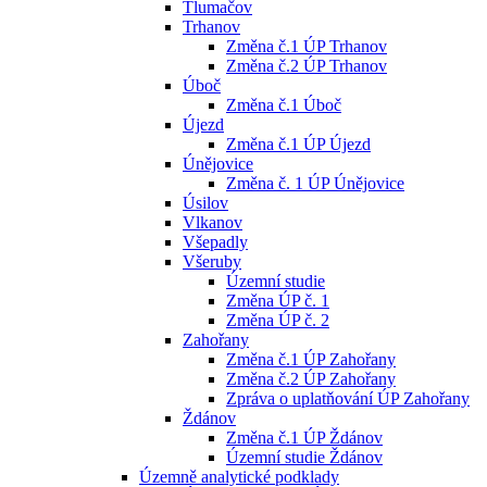
Tlumačov
Trhanov
Změna č.1 ÚP Trhanov
Změna č.2 ÚP Trhanov
Úboč
Změna č.1 Úboč
Újezd
Změna č.1 ÚP Újezd
Únějovice
Změna č. 1 ÚP Únějovice
Úsilov
Vlkanov
Všepadly
Všeruby
Územní studie
Změna ÚP č. 1
Změna ÚP č. 2
Zahořany
Změna č.1 ÚP Zahořany
Změna č.2 ÚP Zahořany
Zpráva o uplatňování ÚP Zahořany
Ždánov
Změna č.1 ÚP Ždánov
Územní studie Ždánov
Územně analytické podklady