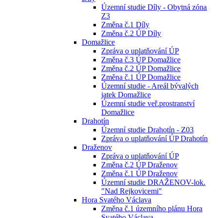
Územní studie Díly - Obytná zóna
Z3
Změna č.1 Díly
Změna č.2 ÚP Díly
Domažlice
Zpráva o uplatňování ÚP
Změna č.3 ÚP Domažlice
Změna č.2 ÚP Domažlice
Změna č.1 ÚP Domažlice
Územní studie - Areál bývalých
jatek Domažlice
Územní studie veř.prostranství
Domažlice
Drahotín
Územní studie Drahotín - Z03
Zpráva o uplatňování ÚP Drahotín
Draženov
Zpráva o uplatňování ÚP
Změna č.2 ÚP Draženov
Změna č.1 ÚP Draženov
Územní studie DRAŽENOV-lok.
"Nad Rejkovicemi"
Hora Svatého Václava
Změna č.1 územního plánu Hora
Svatého Václava