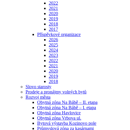
2022
2021
2020
2019
2018
2017
Příspěvkové organizace
2026
2025
2024
2023
2022
2021
2020
2019
2018
Slovo starosty
Prodeje a pronájmy volných bytů
Rozvoj města
Obytná zóna Na Bábě – II. etapa
Obytná zóna Na Bábě – I. etapa
Obytná zóna Havlovice
Obytná zóna Vrbova ul.
Bytová výstavba Kozinovo pole
Průmyslová zóna za kasárnami