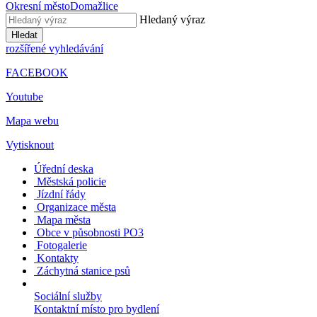
Okresní město
Domažlice
Hledaný výraz
Hledat
rozšířené vyhledávání
FACEBOOK
Youtube
Mapa webu
Vytisknout
Úřední deska
Městská policie
Jízdní řády
Organizace města
Mapa města
Obce v působnosti PO3
Fotogalerie
Kontakty
Záchytná stanice psů
Sociální služby
Kontaktní místo pro bydlení