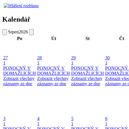
Kalendář
Srpen
2026
Po
Út
St
Čt
27
28
29
30
1
1
1
1
PONOCNÝ V
PONOCNÝ V
PONOCNÝ V
PONOCNÝ
DOMAŽLICÍCH
DOMAŽLICÍCH
DOMAŽLICÍCH
DOMAŽLIC
Zobrazit všechny
Zobrazit všechny
Zobrazit všechny
Zobrazit vše
záznamy ze dne
záznamy ze dne
záznamy ze dne
záznamy ze 
3
4
5
6
1
1
1
1
PONOCNÝ V
PONOCNÝ V
PONOCNÝ V
PONOCNÝ