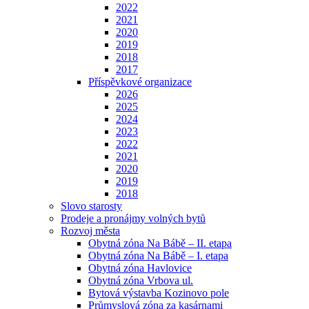
2022
2021
2020
2019
2018
2017
Příspěvkové organizace
2026
2025
2024
2023
2022
2021
2020
2019
2018
Slovo starosty
Prodeje a pronájmy volných bytů
Rozvoj města
Obytná zóna Na Bábě – II. etapa
Obytná zóna Na Bábě – I. etapa
Obytná zóna Havlovice
Obytná zóna Vrbova ul.
Bytová výstavba Kozinovo pole
Průmyslová zóna za kasárnami