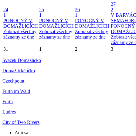
27
24
25
26
2
1
1
1
V BARVÁ
PONOCNÝ V
PONOCNÝ V
PONOCNÝ V
SEMAFOR
DOMAŽLICÍCH
DOMAŽLICÍCH
DOMAŽLICÍCH
PONOCNÝ
Zobrazit všechny
Zobrazit všechny
Zobrazit všechny
DOMAŽLIC
záznamy ze dne
záznamy ze dne
záznamy ze dne
Zobrazit vše
záznamy ze 
31
1
2
3
Svazek Domažlicko
Domažlické íčko
Czechpoint
Furth im Wald
Furth
Ludres
City of Two Rivers
Adresa