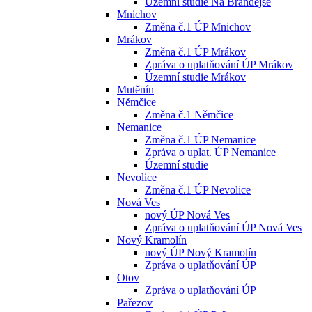
Územní studie Na Brandejse
Mnichov
Změna č.1 ÚP Mnichov
Mrákov
Změna č.1 ÚP Mrákov
Zpráva o uplatňování ÚP Mrákov
Územní studie Mrákov
Mutěnín
Němčice
Změna č.1 Němčice
Nemanice
Změna č.1 ÚP Nemanice
Zpráva o uplat. ÚP Nemanice
Územní studie
Nevolice
Změna č.1 ÚP Nevolice
Nová Ves
nový ÚP Nová Ves
Zpráva o uplatňování ÚP Nová Ves
Nový Kramolín
nový ÚP Nový Kramolín
Zpráva o uplatňování ÚP
Otov
Zpráva o uplatňování ÚP
Pařezov