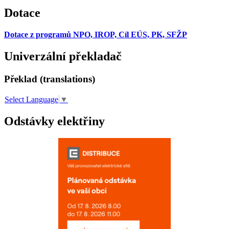
Dotace
Dotace z programů NPO, IROP, Cíl EÚS, PK, SFŽP
Univerzální překladač
Překlad (translations)
Select Language
▼
Odstávky elektřiny