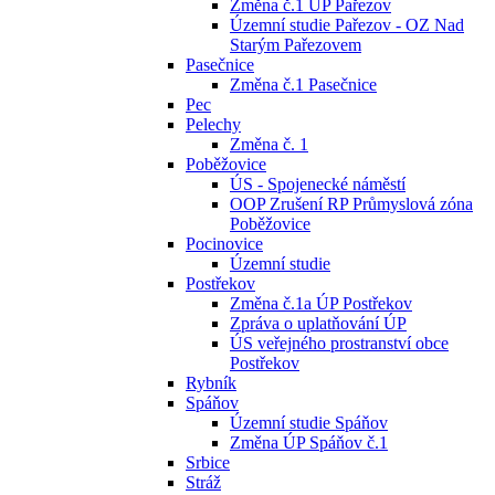
Změna č.1 ÚP Pařezov
Územní studie Pařezov - OZ Nad
Starým Pařezovem
Pasečnice
Změna č.1 Pasečnice
Pec
Pelechy
Změna č. 1
Poběžovice
ÚS - Spojenecké náměstí
OOP Zrušení RP Průmyslová zóna
Poběžovice
Pocinovice
Územní studie
Postřekov
Změna č.1a ÚP Postřekov
Zpráva o uplatňování ÚP
ÚS veřejného prostranství obce
Postřekov
Rybník
Spáňov
Územní studie Spáňov
Změna ÚP Spáňov č.1
Srbice
Stráž