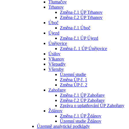
Tlumačov
Trhanov
Změna č.1 ÚP Trhanov
Změna č.2 ÚP Trhanov
Úboč
Změna č.1 Úboč
Újezd
Změna č.1 ÚP Újezd
Únějovice
Změna č. 1 ÚP Únějovice
Úsilov
Vlkanov
Všepadly
Všeruby
Územní studie
Změna ÚP č. 1
Změna ÚP č. 2
Zahořany
Změna č.1 ÚP Zahořany
Změna č.2 ÚP Zahořany
Zpráva o uplatňování ÚP Zahořany
Ždánov
Změna č.1 ÚP Ždánov
Územní studie Ždánov
Územně analytické podklady