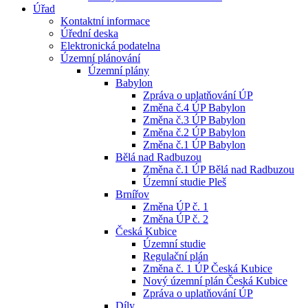
Úřad
Kontaktní informace
Úřední deska
Elektronická podatelna
Územní plánování
Územní plány
Babylon
Zpráva o uplatňování ÚP
Změna č.4 ÚP Babylon
Změna č.3 ÚP Babylon
Změna č.2 ÚP Babylon
Změna č.1 ÚP Babylon
Bělá nad Radbuzou
Změna č.1 ÚP Bělá nad Radbuzou
Územní studie Pleš
Brnířov
Změna ÚP č. 1
Změna ÚP č. 2
Česká Kubice
Územní studie
Regulační plán
Změna č. 1 ÚP Česká Kubice
Nový územní plán Česká Kubice
Zpráva o uplatňování ÚP
Díly