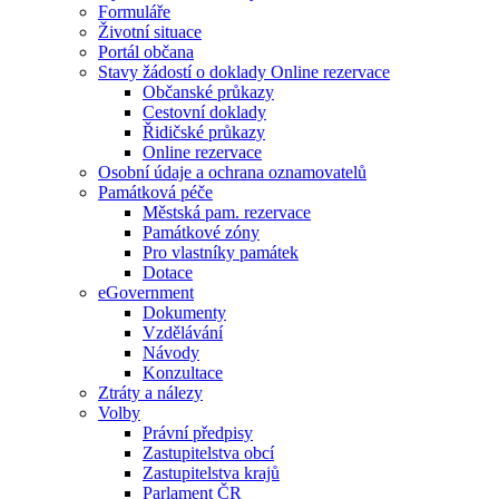
Formuláře
Životní situace
Portál občana
Stavy žádostí o doklady Online rezervace
Občanské průkazy
Cestovní doklady
Řidičské průkazy
Online rezervace
Osobní údaje a ochrana oznamovatelů
Památková péče
Městská pam. rezervace
Památkové zóny
Pro vlastníky památek
Dotace
eGovernment
Dokumenty
Vzdělávání
Návody
Konzultace
Ztráty a nálezy
Volby
Právní předpisy
Zastupitelstva obcí
Zastupitelstva krajů
Parlament ČR