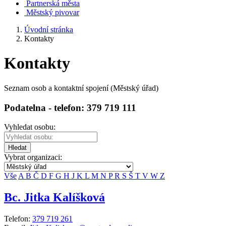
Partnerská města
Městský pivovar
Úvodní stránka
Kontakty
Kontakty
Seznam osob a kontaktní spojení (Městský úřad)
Podatelna - telefon: 379 719 111
Vyhledat osobu:
Hledat
Vybrat organizaci:
Vše
A
B
Č
D
F
G
H
J
K
L
M
N
P
R
S
Š
T
V
W
Z
Bc. Jitka Kalíšková
Telefon:
379 719 261