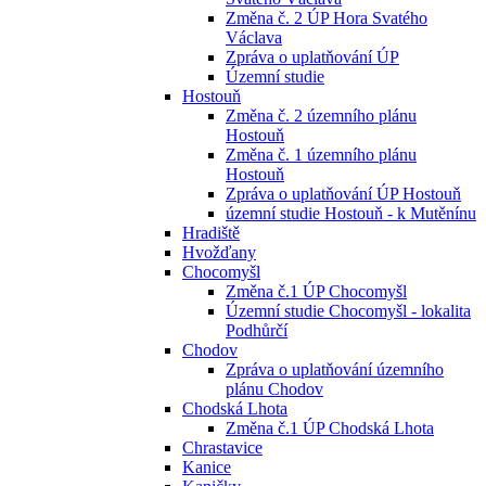
Změna č. 2 ÚP Hora Svatého
Václava
Zpráva o uplatňování ÚP
Územní studie
Hostouň
Změna č. 2 územního plánu
Hostouň
Změna č. 1 územního plánu
Hostouň
Zpráva o uplatňování ÚP Hostouň
územní studie Hostouň - k Mutěnínu
Hradiště
Hvožďany
Chocomyšl
Změna č.1 ÚP Chocomyšl
Územní studie Chocomyšl - lokalita
Podhůrčí
Chodov
Zpráva o uplatňování územního
plánu Chodov
Chodská Lhota
Změna č.1 ÚP Chodská Lhota
Chrastavice
Kanice