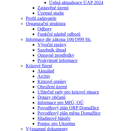
Úplná aktualizace ÚAP 2024
Zastavěné území
Územní studie
Profil zadavatele
Organizační struktura
Odbory
Funkční náplně odborů
Informace dle zákona 106⁄1999 Sb.
Výroční zprávy
Sazebník úhrad
Opravné prostředky
Poskytnuté informace
Krizové řízení
Aktuálně
Archiv
Krizové orgány
Ohrožení území
Užitečné rady pro krizové situace
Dotazy občanů
Informace pro MěÚ, OÚ
Povodňový plán ORP Domažlice
Povodňový plán města Domažlice
Hladinové hlásiče
Pomoc pro Ukrajinu
Významné dokumenty