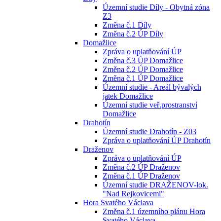
Územní studie Díly - Obytná zóna
Z3
Změna č.1 Díly
Změna č.2 ÚP Díly
Domažlice
Zpráva o uplatňování ÚP
Změna č.3 ÚP Domažlice
Změna č.2 ÚP Domažlice
Změna č.1 ÚP Domažlice
Územní studie - Areál bývalých
jatek Domažlice
Územní studie veř.prostranství
Domažlice
Drahotín
Územní studie Drahotín - Z03
Zpráva o uplatňování ÚP Drahotín
Draženov
Zpráva o uplatňování ÚP
Změna č.2 ÚP Draženov
Změna č.1 ÚP Draženov
Územní studie DRAŽENOV-lok.
"Nad Rejkovicemi"
Hora Svatého Václava
Změna č.1 územního plánu Hora
Svatého Václava