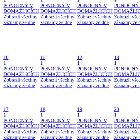
PONOCNÝ V
PONOCNÝ V
PONOCNÝ V
PONOCNÝ
DOMAŽLICÍCH
DOMAŽLICÍCH
DOMAŽLICÍCH
DOMAŽLIC
Zobrazit všechny
Zobrazit všechny
Zobrazit všechny
Zobrazit vše
záznamy ze dne
záznamy ze dne
záznamy ze dne
záznamy ze 
10
11
12
13
1
1
1
1
PONOCNÝ V
PONOCNÝ V
PONOCNÝ V
PONOCNÝ
DOMAŽLICÍCH
DOMAŽLICÍCH
DOMAŽLICÍCH
DOMAŽLIC
Zobrazit všechny
Zobrazit všechny
Zobrazit všechny
Zobrazit vše
záznamy ze dne
záznamy ze dne
záznamy ze dne
záznamy ze 
17
18
19
20
1
1
1
1
PONOCNÝ V
PONOCNÝ V
PONOCNÝ V
PONOCNÝ
DOMAŽLICÍCH
DOMAŽLICÍCH
DOMAŽLICÍCH
DOMAŽLIC
Zobrazit všechny
Zobrazit všechny
Zobrazit všechny
Zobrazit vše
záznamy ze dne
záznamy ze dne
záznamy ze dne
záznamy ze 