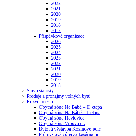
2022
2021
2020
2019
2018
2017
Příspěvkové organizace
2026
2025
2024
2023
2022
2021
2020
2019
2018
Slovo starosty
Prodeje a pronájmy volných bytů
Rozvoj města
Obytná zóna Na Bábě – II. etapa
Obytná zóna Na Bábě – I. etapa
Obytná zóna Havlovice
Obytná zóna Vrbova ul.
Bytová výstavba Kozinovo pole
Průmyslová zóna za kasárnami