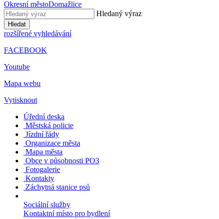
Okresní město
Domažlice
Hledaný výraz
Hledat
rozšířené vyhledávání
FACEBOOK
Youtube
Mapa webu
Vytisknout
Úřední deska
Městská policie
Jízdní řády
Organizace města
Mapa města
Obce v působnosti PO3
Fotogalerie
Kontakty
Záchytná stanice psů
Sociální služby
Kontaktní místo pro bydlení