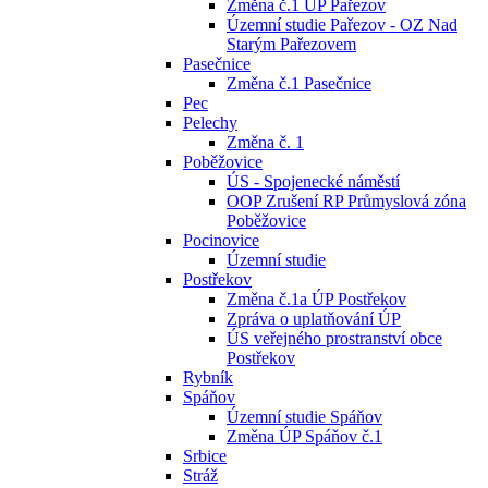
Změna č.1 ÚP Pařezov
Územní studie Pařezov - OZ Nad
Starým Pařezovem
Pasečnice
Změna č.1 Pasečnice
Pec
Pelechy
Změna č. 1
Poběžovice
ÚS - Spojenecké náměstí
OOP Zrušení RP Průmyslová zóna
Poběžovice
Pocinovice
Územní studie
Postřekov
Změna č.1a ÚP Postřekov
Zpráva o uplatňování ÚP
ÚS veřejného prostranství obce
Postřekov
Rybník
Spáňov
Územní studie Spáňov
Změna ÚP Spáňov č.1
Srbice
Stráž