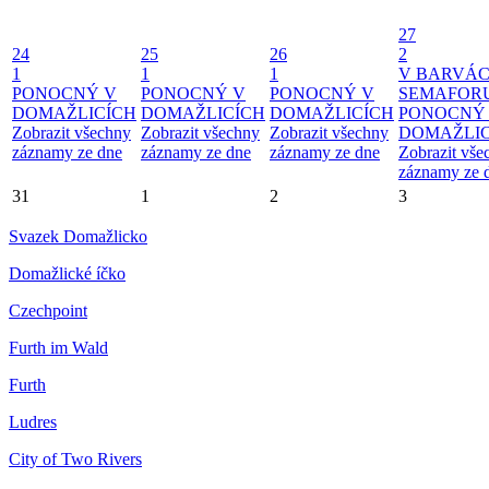
27
24
25
26
2
1
1
1
V BARVÁ
PONOCNÝ V
PONOCNÝ V
PONOCNÝ V
SEMAFOR
DOMAŽLICÍCH
DOMAŽLICÍCH
DOMAŽLICÍCH
PONOCNÝ
Zobrazit všechny
Zobrazit všechny
Zobrazit všechny
DOMAŽLIC
záznamy ze dne
záznamy ze dne
záznamy ze dne
Zobrazit vše
záznamy ze 
31
1
2
3
Svazek Domažlicko
Domažlické íčko
Czechpoint
Furth im Wald
Furth
Ludres
City of Two Rivers