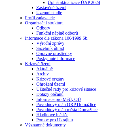
Úplná aktualizace ÚAP 2024
Zastavěné území
Územní studie
Profil zadavatele
Organizační struktura
Odbory
Funkční náplně odborů
Informace dle zákona 106⁄1999 Sb.
Výroční zprávy
Sazebník úhrad
Opravné prostředky
Poskytnuté informace
Krizové řízení
Aktuálně
Archiv
Krizové orgány
Ohrožení území
Užitečné rady pro krizové situace
Dotazy občanů
Informace pro MěÚ, OÚ
Povodňový plán ORP Domažlice
Povodňový plán města Domažlice
Hladinové hlásiče
Pomoc pro Ukrajinu
Významné dokumenty