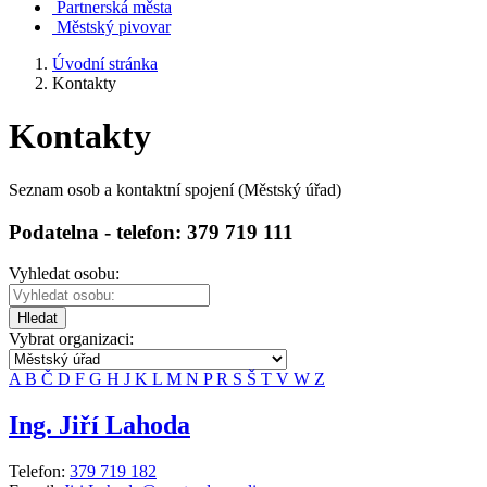
Partnerská města
Městský pivovar
Úvodní stránka
Kontakty
Kontakty
Seznam osob a kontaktní spojení (Městský úřad)
Podatelna - telefon: 379 719 111
Vyhledat osobu:
Hledat
Vybrat organizaci:
A
B
Č
D
F
G
H
J
K
L
M
N
P
R
S
Š
T
V
W
Z
Ing. Jiří Lahoda
Telefon:
379 719 182