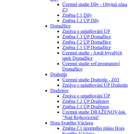
Územní studie Díly - Obytná zóna
Z3
Změna č.1 Díly
Změna č.2 ÚP Díly
Domažlice
Zpráva o uplatňování ÚP
Změna č.3 ÚP Domažlice
Změna č.2 ÚP Domažlice
Změna č.1 ÚP Domažlice
Územní studie - Areál bývalých
jatek Domažlice
Územní studie veř.prostranství
Domažlice
Drahotín
Územní studie Drahotín - Z03
Zpráva o uplatňování ÚP Drahotín
Draženov
Zpráva o uplatňování ÚP
Změna č.2 ÚP Draženov
Změna č.1 ÚP Draženov
Územní studie DRAŽENOV-lok.
"Nad Rejkovicemi"
Hora Svatého Václava
Změna č.1 územního plánu Hora
Svatého Václava