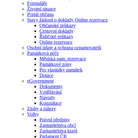
Formuláře
Životní situace
Portál občana
Stavy žádostí o doklady Online rezervace
Občanské průkazy
Cestovní doklady
Řidičské průkazy
Online rezervace
Osobní údaje a ochrana oznamovatelů
Památková péče
Městská pam. rezervace
Památkové zóny
Pro vlastníky památek
Dotace
eGovernment
Dokumenty
Vzdělávání
Návody
Konzultace
Ztráty a nálezy
Volby
Právní předpisy
Zastupitelstva obcí
Zastupitelstva krajů
Parlament ČR