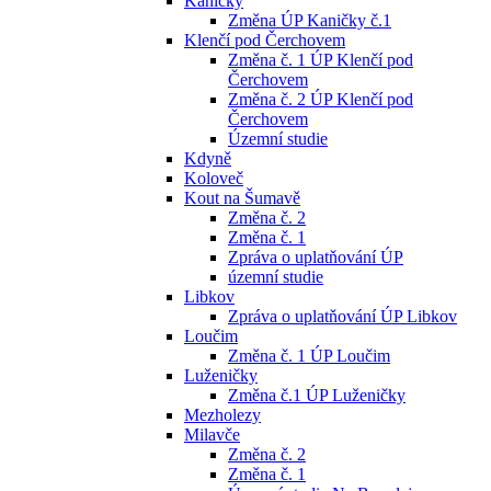
Kaničky
Změna ÚP Kaničky č.1
Klenčí pod Čerchovem
Změna č. 1 ÚP Klenčí pod
Čerchovem
Změna č. 2 ÚP Klenčí pod
Čerchovem
Územní studie
Kdyně
Koloveč
Kout na Šumavě
Změna č. 2
Změna č. 1
Zpráva o uplatňování ÚP
územní studie
Libkov
Zpráva o uplatňování ÚP Libkov
Loučim
Změna č. 1 ÚP Loučim
Luženičky
Změna č.1 ÚP Luženičky
Mezholezy
Milavče
Změna č. 2
Změna č. 1