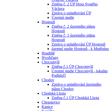
Změna č. 2 ÚP Hora Svatého
Václava
Zpráva o uplatňování ÚP
Územní studie
Hostouň
Změna č. 2 územního plánu
Hostouň
Změna č. 1 územního plánu
Hostouň
Zpráva o uplatňování ÚP Hostouň
územní studie Hostouň - k Mutěnínu
Hradiště
Hvožďany
Chocomyšl
Změna č.1 ÚP Chocomyšl
Územní studie Chocomyšl - lokalita
Podhůrčí
Chodov
Zpráva o uplatňování územního
plánu Chodov
Chodská Lhota
Změna č.1 ÚP Chodská Lhota
Chrastavice
Kanice