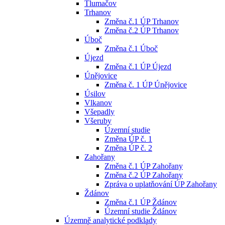
Tlumačov
Trhanov
Změna č.1 ÚP Trhanov
Změna č.2 ÚP Trhanov
Úboč
Změna č.1 Úboč
Újezd
Změna č.1 ÚP Újezd
Únějovice
Změna č. 1 ÚP Únějovice
Úsilov
Vlkanov
Všepadly
Všeruby
Územní studie
Změna ÚP č. 1
Změna ÚP č. 2
Zahořany
Změna č.1 ÚP Zahořany
Změna č.2 ÚP Zahořany
Zpráva o uplatňování ÚP Zahořany
Ždánov
Změna č.1 ÚP Ždánov
Územní studie Ždánov
Územně analytické podklady