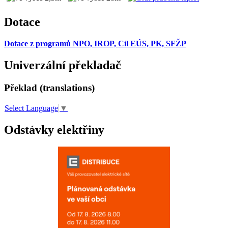
Dotace
Dotace z programů NPO, IROP, Cíl EÚS, PK, SFŽP
Univerzální překladač
Překlad (translations)
Select Language
▼
Odstávky elektřiny