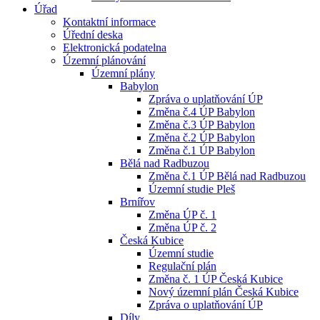
Úřad
Kontaktní informace
Úřední deska
Elektronická podatelna
Územní plánování
Územní plány
Babylon
Zpráva o uplatňování ÚP
Změna č.4 ÚP Babylon
Změna č.3 ÚP Babylon
Změna č.2 ÚP Babylon
Změna č.1 ÚP Babylon
Bělá nad Radbuzou
Změna č.1 ÚP Bělá nad Radbuzou
Územní studie Pleš
Brnířov
Změna ÚP č. 1
Změna ÚP č. 2
Česká Kubice
Územní studie
Regulační plán
Změna č. 1 ÚP Česká Kubice
Nový územní plán Česká Kubice
Zpráva o uplatňování ÚP
Díly