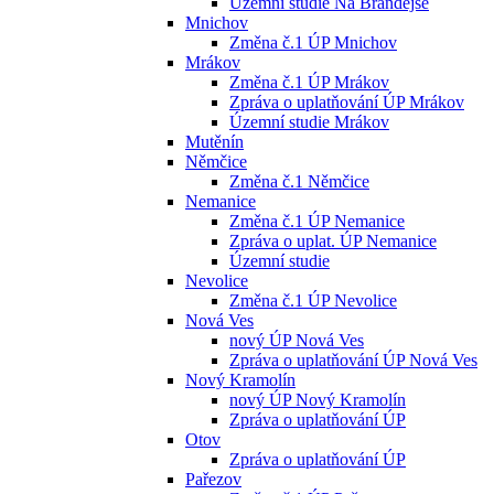
Územní studie Na Brandejse
Mnichov
Změna č.1 ÚP Mnichov
Mrákov
Změna č.1 ÚP Mrákov
Zpráva o uplatňování ÚP Mrákov
Územní studie Mrákov
Mutěnín
Němčice
Změna č.1 Němčice
Nemanice
Změna č.1 ÚP Nemanice
Zpráva o uplat. ÚP Nemanice
Územní studie
Nevolice
Změna č.1 ÚP Nevolice
Nová Ves
nový ÚP Nová Ves
Zpráva o uplatňování ÚP Nová Ves
Nový Kramolín
nový ÚP Nový Kramolín
Zpráva o uplatňování ÚP
Otov
Zpráva o uplatňování ÚP
Pařezov