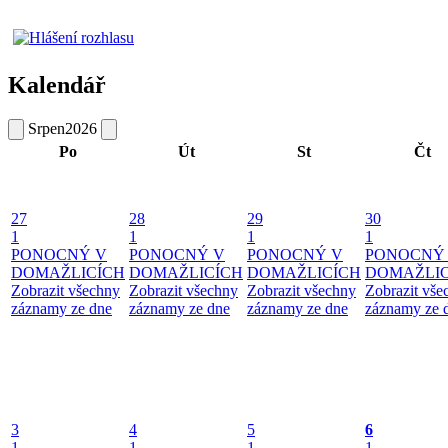
Kalendář
Srpen
2026
Po
Út
St
Čt
27
28
29
30
1
1
1
1
PONOCNÝ V
PONOCNÝ V
PONOCNÝ V
PONOCNÝ
DOMAŽLICÍCH
DOMAŽLICÍCH
DOMAŽLICÍCH
DOMAŽLIC
Zobrazit všechny
Zobrazit všechny
Zobrazit všechny
Zobrazit vše
záznamy ze dne
záznamy ze dne
záznamy ze dne
záznamy ze 
3
4
5
6
1
1
1
1