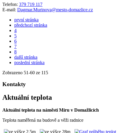
Telefon:
379 719 117
E-mail:
Dagmar.Murinova@mesto-domazlice.cz
první stránka
předchozí stránka
4
5
6
7
8
další stránka
poslední stránka
Zobrazeno
51
-
60
ze 115
Kontakty
Aktuální teplota
Aktuální teplota na náměstí Míru v Domažlicích
Teplota naměřená na budově a věži radnice