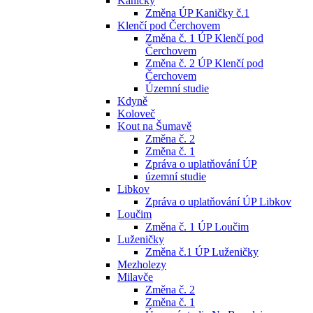
Kaničky
Změna ÚP Kaničky č.1
Klenčí pod Čerchovem
Změna č. 1 ÚP Klenčí pod
Čerchovem
Změna č. 2 ÚP Klenčí pod
Čerchovem
Územní studie
Kdyně
Koloveč
Kout na Šumavě
Změna č. 2
Změna č. 1
Zpráva o uplatňování ÚP
územní studie
Libkov
Zpráva o uplatňování ÚP Libkov
Loučim
Změna č. 1 ÚP Loučim
Luženičky
Změna č.1 ÚP Luženičky
Mezholezy
Milavče
Změna č. 2
Změna č. 1