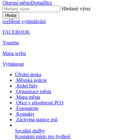
Okresní město
Domažlice
Hledaný výraz
Hledat
rozšířené vyhledávání
FACEBOOK
Youtube
Mapa webu
Vytisknout
Úřední deska
Městská policie
Jízdní řády
Organizace města
Mapa města
Obce v působnosti PO3
Fotogalerie
Kontakty
Záchytná stanice psů
Sociální služby
Kontaktní místo pro bydlení