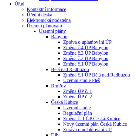
Úřad
Kontaktní informace
Úřední deska
Elektronická podatelna
Územní plánování
Územní plány
Babylon
Zpráva o uplatňování ÚP
Změna č.4 ÚP Babylon
Změna č.3 ÚP Babylon
Změna č.2 ÚP Babylon
Změna č.1 ÚP Babylon
Bělá nad Radbuzou
Změna č.1 ÚP Bělá nad Radbuzou
Územní studie Pleš
Brnířov
Změna ÚP č. 1
Změna ÚP č. 2
Česká Kubice
Územní studie
Regulační plán
Změna č. 1 ÚP Česká Kubice
Nový územní plán Česká Kubice
Zpráva o uplatňování ÚP
Díly