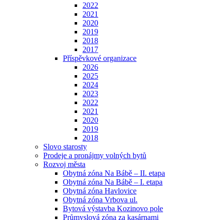
2022
2021
2020
2019
2018
2017
Příspěvkové organizace
2026
2025
2024
2023
2022
2021
2020
2019
2018
Slovo starosty
Prodeje a pronájmy volných bytů
Rozvoj města
Obytná zóna Na Bábě – II. etapa
Obytná zóna Na Bábě – I. etapa
Obytná zóna Havlovice
Obytná zóna Vrbova ul.
Bytová výstavba Kozinovo pole
Průmyslová zóna za kasárnami