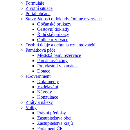
Formuláře
Životní situace
Portál občana
Stavy žádostí o doklady Online rezervace
Občanské průkazy
Cestovní doklady
Řidičské průkazy
Online rezervace
Osobní údaje a ochrana oznamovatelů
Památková péče
Městská pam. rezervace
Památkové zóny
Pro vlastníky památek
Dotace
eGovernment
Dokumenty
Vzdělávání
Návody
Konzultace
Ztráty a nálezy
Volby
Právní předpisy
Zastupitelstva obcí
Zastupitelstva krajů
Parlament ČR