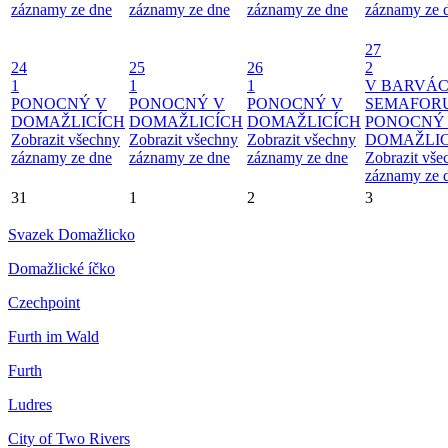
záznamy ze dne
záznamy ze dne
záznamy ze dne
záznamy ze 
27
24
25
26
2
1
1
1
V BARVÁ
PONOCNÝ V
PONOCNÝ V
PONOCNÝ V
SEMAFOR
DOMAŽLICÍCH
DOMAŽLICÍCH
DOMAŽLICÍCH
PONOCNÝ
Zobrazit všechny
Zobrazit všechny
Zobrazit všechny
DOMAŽLIC
záznamy ze dne
záznamy ze dne
záznamy ze dne
Zobrazit vše
záznamy ze 
31
1
2
3
Svazek Domažlicko
Domažlické íčko
Czechpoint
Furth im Wald
Furth
Ludres
City of Two Rivers