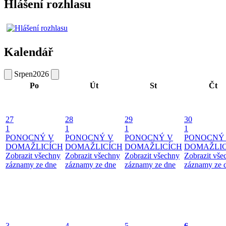
Hlášení rozhlasu
Kalendář
Srpen
2026
Po
Út
St
Čt
27
28
29
30
1
1
1
1
PONOCNÝ V
PONOCNÝ V
PONOCNÝ V
PONOCNÝ
DOMAŽLICÍCH
DOMAŽLICÍCH
DOMAŽLICÍCH
DOMAŽLIC
Zobrazit všechny
Zobrazit všechny
Zobrazit všechny
Zobrazit vše
záznamy ze dne
záznamy ze dne
záznamy ze dne
záznamy ze 
3
4
5
6