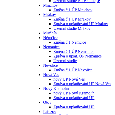
Územní studie Na Brandejse
Mnichov
Změna č.1 ÚP Mnichov
Mrákov
Změna č.1 ÚP Mrákov
Zpráva o uplatňování ÚP Mrákov
Územní studie Mrákov
Mutěnín
Němčice
Změna č.1 Němčice
Nemanice
Změna č.1 ÚP Nemanice
Zpráva o uplat. ÚP Nemanice
Územní studie
Nevolice
Změna č.1 ÚP Nevolice
Nová Ves
nový ÚP Nová Ves
Zpráva o uplatňování ÚP Nová Ves
Nový Kramolín
nový ÚP Nový Kramolín
Zpráva o uplatňování ÚP
Otov
Zpráva o uplatňování ÚP
Pařezov