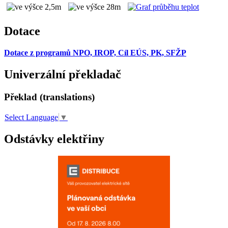
Dotace
Dotace z programů NPO, IROP, Cíl EÚS, PK, SFŽP
Univerzální překladač
Překlad (translations)
Select Language
▼
Odstávky elektřiny