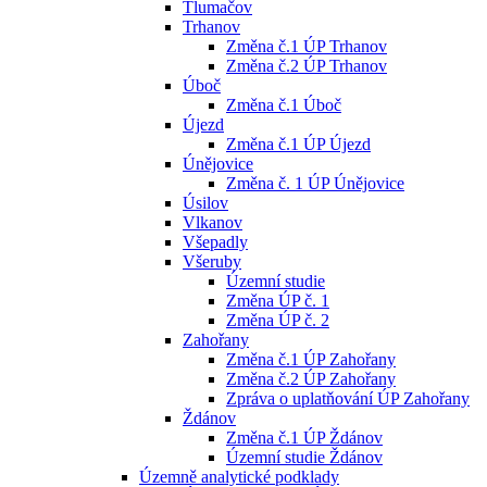
Tlumačov
Trhanov
Změna č.1 ÚP Trhanov
Změna č.2 ÚP Trhanov
Úboč
Změna č.1 Úboč
Újezd
Změna č.1 ÚP Újezd
Únějovice
Změna č. 1 ÚP Únějovice
Úsilov
Vlkanov
Všepadly
Všeruby
Územní studie
Změna ÚP č. 1
Změna ÚP č. 2
Zahořany
Změna č.1 ÚP Zahořany
Změna č.2 ÚP Zahořany
Zpráva o uplatňování ÚP Zahořany
Ždánov
Změna č.1 ÚP Ždánov
Územní studie Ždánov
Územně analytické podklady