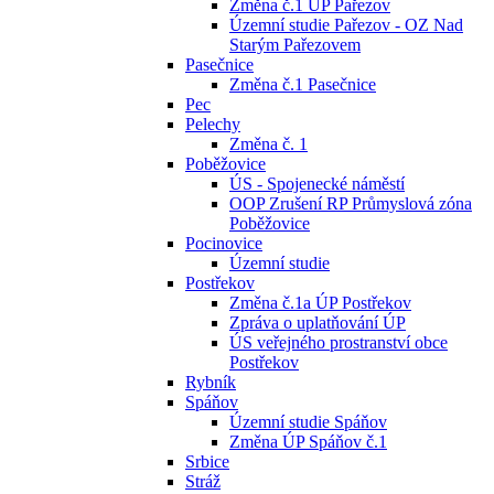
Změna č.1 ÚP Pařezov
Územní studie Pařezov - OZ Nad
Starým Pařezovem
Pasečnice
Změna č.1 Pasečnice
Pec
Pelechy
Změna č. 1
Poběžovice
ÚS - Spojenecké náměstí
OOP Zrušení RP Průmyslová zóna
Poběžovice
Pocinovice
Územní studie
Postřekov
Změna č.1a ÚP Postřekov
Zpráva o uplatňování ÚP
ÚS veřejného prostranství obce
Postřekov
Rybník
Spáňov
Územní studie Spáňov
Změna ÚP Spáňov č.1
Srbice
Stráž