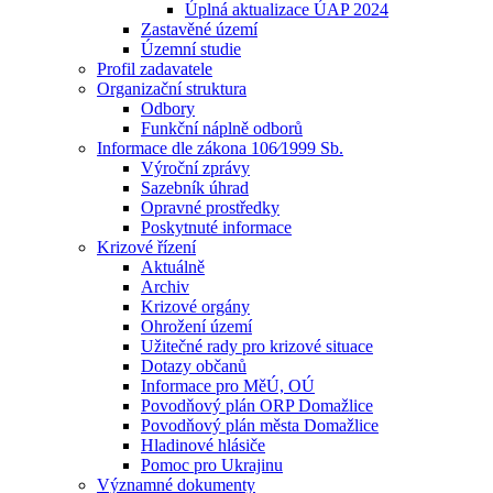
Úplná aktualizace ÚAP 2024
Zastavěné území
Územní studie
Profil zadavatele
Organizační struktura
Odbory
Funkční náplně odborů
Informace dle zákona 106⁄1999 Sb.
Výroční zprávy
Sazebník úhrad
Opravné prostředky
Poskytnuté informace
Krizové řízení
Aktuálně
Archiv
Krizové orgány
Ohrožení území
Užitečné rady pro krizové situace
Dotazy občanů
Informace pro MěÚ, OÚ
Povodňový plán ORP Domažlice
Povodňový plán města Domažlice
Hladinové hlásiče
Pomoc pro Ukrajinu
Významné dokumenty