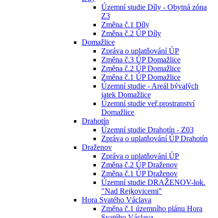
Územní studie Díly - Obytná zóna
Z3
Změna č.1 Díly
Změna č.2 ÚP Díly
Domažlice
Zpráva o uplatňování ÚP
Změna č.3 ÚP Domažlice
Změna č.2 ÚP Domažlice
Změna č.1 ÚP Domažlice
Územní studie - Areál bývalých
jatek Domažlice
Územní studie veř.prostranství
Domažlice
Drahotín
Územní studie Drahotín - Z03
Zpráva o uplatňování ÚP Drahotín
Draženov
Zpráva o uplatňování ÚP
Změna č.2 ÚP Draženov
Změna č.1 ÚP Draženov
Územní studie DRAŽENOV-lok.
"Nad Rejkovicemi"
Hora Svatého Václava
Změna č.1 územního plánu Hora
Svatého Václava