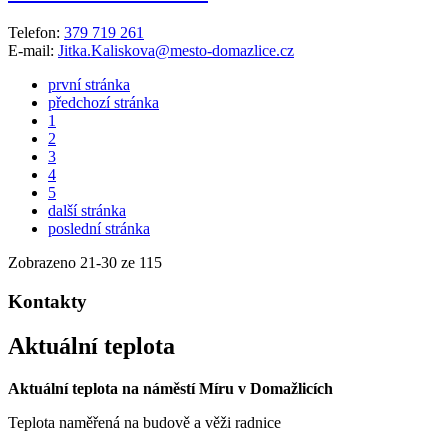
Telefon:
379 719 261
E-mail:
Jitka.Kaliskova@mesto-domazlice.cz
první stránka
předchozí stránka
1
2
3
4
5
další stránka
poslední stránka
Zobrazeno
21
-
30
ze 115
Kontakty
Aktuální teplota
Aktuální teplota na náměstí Míru v Domažlicích
Teplota naměřená na budově a věži radnice