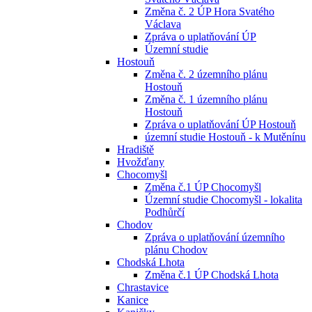
Změna č. 2 ÚP Hora Svatého
Václava
Zpráva o uplatňování ÚP
Územní studie
Hostouň
Změna č. 2 územního plánu
Hostouň
Změna č. 1 územního plánu
Hostouň
Zpráva o uplatňování ÚP Hostouň
územní studie Hostouň - k Mutěnínu
Hradiště
Hvožďany
Chocomyšl
Změna č.1 ÚP Chocomyšl
Územní studie Chocomyšl - lokalita
Podhůrčí
Chodov
Zpráva o uplatňování územního
plánu Chodov
Chodská Lhota
Změna č.1 ÚP Chodská Lhota
Chrastavice
Kanice