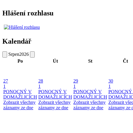
Hlášení rozhlasu
Kalendář
Srpen
2026
Po
Út
St
Čt
27
28
29
30
1
1
1
1
PONOCNÝ V
PONOCNÝ V
PONOCNÝ V
PONOCNÝ
DOMAŽLICÍCH
DOMAŽLICÍCH
DOMAŽLICÍCH
DOMAŽLIC
Zobrazit všechny
Zobrazit všechny
Zobrazit všechny
Zobrazit vše
záznamy ze dne
záznamy ze dne
záznamy ze dne
záznamy ze 