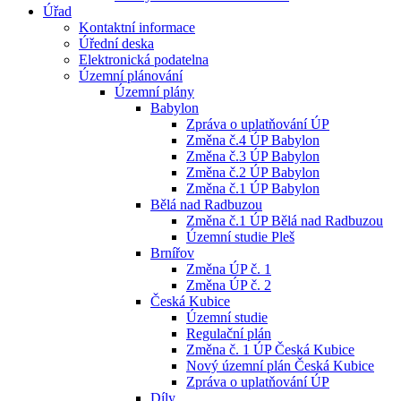
Úřad
Kontaktní informace
Úřední deska
Elektronická podatelna
Územní plánování
Územní plány
Babylon
Zpráva o uplatňování ÚP
Změna č.4 ÚP Babylon
Změna č.3 ÚP Babylon
Změna č.2 ÚP Babylon
Změna č.1 ÚP Babylon
Bělá nad Radbuzou
Změna č.1 ÚP Bělá nad Radbuzou
Územní studie Pleš
Brnířov
Změna ÚP č. 1
Změna ÚP č. 2
Česká Kubice
Územní studie
Regulační plán
Změna č. 1 ÚP Česká Kubice
Nový územní plán Česká Kubice
Zpráva o uplatňování ÚP
Díly