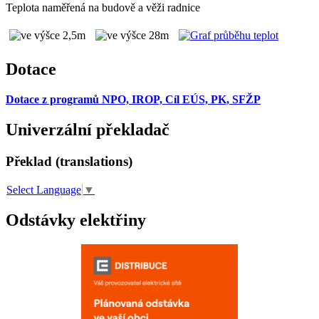
Teplota naměřená na budově a věži radnice
Dotace
Dotace z programů NPO, IROP, Cíl EÚS, PK, SFŽP
Univerzální překladač
Překlad (translations)
Select Language
▼
Odstávky elektřiny