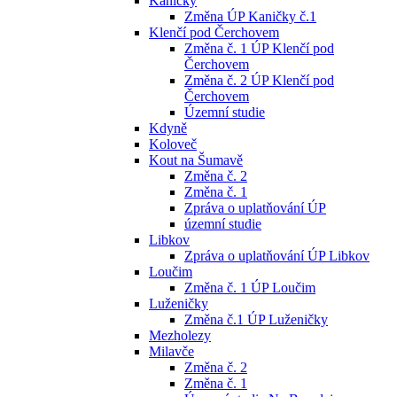
Kaničky
Změna ÚP Kaničky č.1
Klenčí pod Čerchovem
Změna č. 1 ÚP Klenčí pod
Čerchovem
Změna č. 2 ÚP Klenčí pod
Čerchovem
Územní studie
Kdyně
Koloveč
Kout na Šumavě
Změna č. 2
Změna č. 1
Zpráva o uplatňování ÚP
územní studie
Libkov
Zpráva o uplatňování ÚP Libkov
Loučim
Změna č. 1 ÚP Loučim
Luženičky
Změna č.1 ÚP Luženičky
Mezholezy
Milavče
Změna č. 2
Změna č. 1