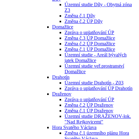
Územní studie Díly - Obytná zóna
Z3
Změna č.1 Díly
Změna č.2 ÚP Díly
Domažlice
Zpráva o uplatňování ÚP
Změna č.3 ÚP Domažlice
Změna č.2 ÚP Domažlice
Změna č.1 ÚP Domažlice
Územní studie - Areál bývalých
jatek Domažlice
Územní studie veř.prostranství
Domažlice
Drahotín
Územní studie Drahotín - Z03
Zpráva o uplatňování ÚP Drahotín
Draženov
Zpráva o uplatňování ÚP
Změna č.2 ÚP Draženov
Změna č.1 ÚP Draženov
Územní studie DRAŽENOV-lok.
"Nad Rejkovicemi"
Hora Svatého Václava
Změna č.1 územního plánu Hora
Svatého Václava