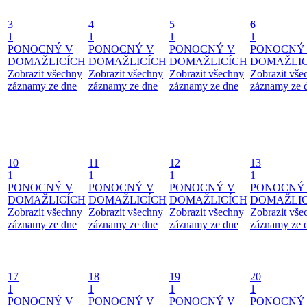
3
4
5
6
1
1
1
1
PONOCNÝ V
PONOCNÝ V
PONOCNÝ V
PONOCNÝ
DOMAŽLICÍCH
DOMAŽLICÍCH
DOMAŽLICÍCH
DOMAŽLIC
Zobrazit všechny
Zobrazit všechny
Zobrazit všechny
Zobrazit vše
záznamy ze dne
záznamy ze dne
záznamy ze dne
záznamy ze 
10
11
12
13
1
1
1
1
PONOCNÝ V
PONOCNÝ V
PONOCNÝ V
PONOCNÝ
DOMAŽLICÍCH
DOMAŽLICÍCH
DOMAŽLICÍCH
DOMAŽLIC
Zobrazit všechny
Zobrazit všechny
Zobrazit všechny
Zobrazit vše
záznamy ze dne
záznamy ze dne
záznamy ze dne
záznamy ze 
17
18
19
20
1
1
1
1
PONOCNÝ V
PONOCNÝ V
PONOCNÝ V
PONOCNÝ