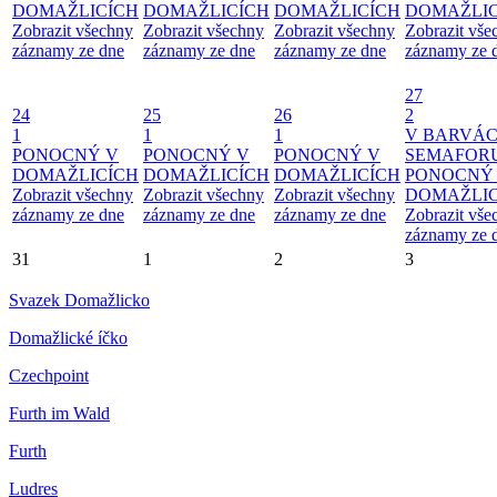
DOMAŽLICÍCH
DOMAŽLICÍCH
DOMAŽLICÍCH
DOMAŽLIC
Zobrazit všechny
Zobrazit všechny
Zobrazit všechny
Zobrazit vše
záznamy ze dne
záznamy ze dne
záznamy ze dne
záznamy ze 
27
24
25
26
2
1
1
1
V BARVÁ
PONOCNÝ V
PONOCNÝ V
PONOCNÝ V
SEMAFOR
DOMAŽLICÍCH
DOMAŽLICÍCH
DOMAŽLICÍCH
PONOCNÝ
Zobrazit všechny
Zobrazit všechny
Zobrazit všechny
DOMAŽLIC
záznamy ze dne
záznamy ze dne
záznamy ze dne
Zobrazit vše
záznamy ze 
31
1
2
3
Svazek Domažlicko
Domažlické íčko
Czechpoint
Furth im Wald
Furth
Ludres