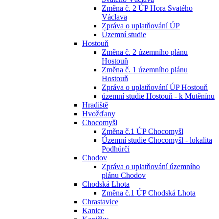
Změna č. 2 ÚP Hora Svatého
Václava
Zpráva o uplatňování ÚP
Územní studie
Hostouň
Změna č. 2 územního plánu
Hostouň
Změna č. 1 územního plánu
Hostouň
Zpráva o uplatňování ÚP Hostouň
územní studie Hostouň - k Mutěnínu
Hradiště
Hvožďany
Chocomyšl
Změna č.1 ÚP Chocomyšl
Územní studie Chocomyšl - lokalita
Podhůrčí
Chodov
Zpráva o uplatňování územního
plánu Chodov
Chodská Lhota
Změna č.1 ÚP Chodská Lhota
Chrastavice
Kanice