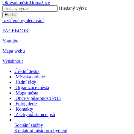
Okresní město
Domažlice
Hledaný výraz
Hledat
rozšířené vyhledávání
FACEBOOK
Youtube
Mapa webu
Vytisknout
Úřední deska
Městská policie
Jízdní řády
Organizace města
Mapa města
Obce v působnosti PO3
Fotogalerie
Kontakty
Záchytná stanice psů
Sociální služby
Kontaktní místo pro bydlení