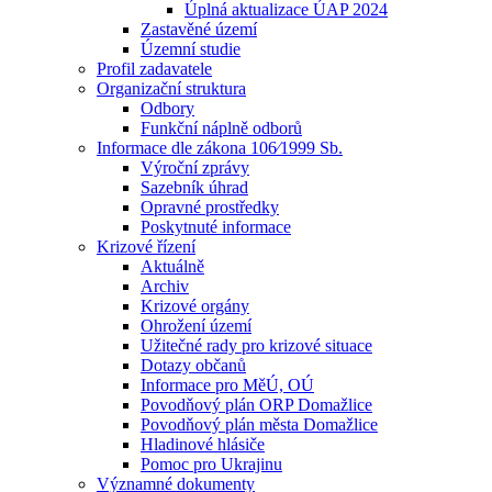
Úplná aktualizace ÚAP 2024
Zastavěné území
Územní studie
Profil zadavatele
Organizační struktura
Odbory
Funkční náplně odborů
Informace dle zákona 106⁄1999 Sb.
Výroční zprávy
Sazebník úhrad
Opravné prostředky
Poskytnuté informace
Krizové řízení
Aktuálně
Archiv
Krizové orgány
Ohrožení území
Užitečné rady pro krizové situace
Dotazy občanů
Informace pro MěÚ, OÚ
Povodňový plán ORP Domažlice
Povodňový plán města Domažlice
Hladinové hlásiče
Pomoc pro Ukrajinu
Významné dokumenty