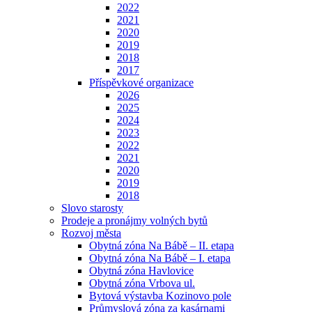
2022
2021
2020
2019
2018
2017
Příspěvkové organizace
2026
2025
2024
2023
2022
2021
2020
2019
2018
Slovo starosty
Prodeje a pronájmy volných bytů
Rozvoj města
Obytná zóna Na Bábě – II. etapa
Obytná zóna Na Bábě – I. etapa
Obytná zóna Havlovice
Obytná zóna Vrbova ul.
Bytová výstavba Kozinovo pole
Průmyslová zóna za kasárnami