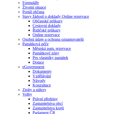
Formuláře
Životní situace
Portál občana
Stavy žádostí o doklady Online rezervace
Občanské průkazy
Cestovní doklady
Řidičské průkazy
Online rezervace
Osobní údaje a ochrana oznamovatelů
Památková péče
Městská pam. rezervace
Památkové zóny
Pro vlastníky památek
Dotace
eGovernment
Dokumenty
Vzdělávání
Návody
Konzultace
Ztráty a nálezy
Volby
Právní předpisy
Zastupitelstva obcí
Zastupitelstva krajů
Parlament ČR