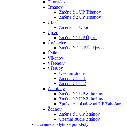
Tlumačov
Trhanov
Změna č.1 ÚP Trhanov
Změna č.2 ÚP Trhanov
Úboč
Změna č.1 Úboč
Újezd
Změna č.1 ÚP Újezd
Únějovice
Změna č. 1 ÚP Únějovice
Úsilov
Vlkanov
Všepadly
Všeruby
Územní studie
Změna ÚP č. 1
Změna ÚP č. 2
Zahořany
Změna č.1 ÚP Zahořany
Změna č.2 ÚP Zahořany
Zpráva o uplatňování ÚP Zahořany
Ždánov
Změna č.1 ÚP Ždánov
Územní studie Ždánov
Územně analytické podklady