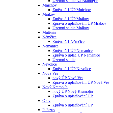
Územní studie Na Brandejse
Mnichov
Změna č.1 ÚP Mnichov
Mrákov
Změna č.1 ÚP Mrákov
Zpráva o uplatňování ÚP Mrákov
Územní studie Mrákov
Mutěnín
Němčice
Změna č.1 Němčice
Nemanice
Změna č.1 ÚP Nemanice
Zpráva o uplat. ÚP Nemanice
Územní studie
Nevolice
Změna č.1 ÚP Nevolice
Nová Ves
nový ÚP Nová Ves
Zpráva o uplatňování ÚP Nová Ves
Nový Kramolín
nový ÚP Nový Kramolín
Zpráva o uplatňování ÚP
Otov
Zpráva o uplatňování ÚP
Pařezov