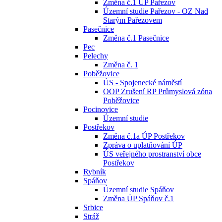
Změna č.1 ÚP Pařezov
Územní studie Pařezov - OZ Nad
Starým Pařezovem
Pasečnice
Změna č.1 Pasečnice
Pec
Pelechy
Změna č. 1
Poběžovice
ÚS - Spojenecké náměstí
OOP Zrušení RP Průmyslová zóna
Poběžovice
Pocinovice
Územní studie
Postřekov
Změna č.1a ÚP Postřekov
Zpráva o uplatňování ÚP
ÚS veřejného prostranství obce
Postřekov
Rybník
Spáňov
Územní studie Spáňov
Změna ÚP Spáňov č.1
Srbice
Stráž