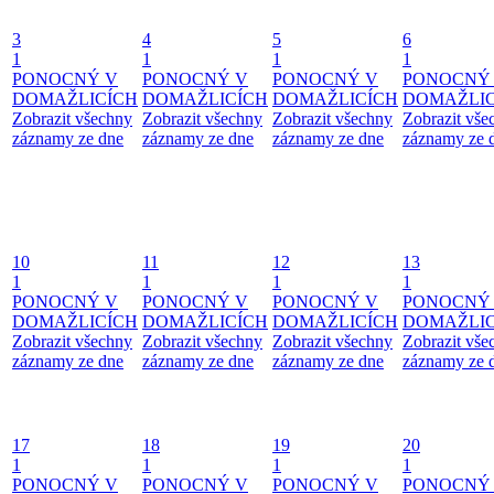
3
4
5
6
1
1
1
1
PONOCNÝ V
PONOCNÝ V
PONOCNÝ V
PONOCNÝ
DOMAŽLICÍCH
DOMAŽLICÍCH
DOMAŽLICÍCH
DOMAŽLIC
Zobrazit všechny
Zobrazit všechny
Zobrazit všechny
Zobrazit vše
záznamy ze dne
záznamy ze dne
záznamy ze dne
záznamy ze 
10
11
12
13
1
1
1
1
PONOCNÝ V
PONOCNÝ V
PONOCNÝ V
PONOCNÝ
DOMAŽLICÍCH
DOMAŽLICÍCH
DOMAŽLICÍCH
DOMAŽLIC
Zobrazit všechny
Zobrazit všechny
Zobrazit všechny
Zobrazit vše
záznamy ze dne
záznamy ze dne
záznamy ze dne
záznamy ze 
17
18
19
20
1
1
1
1
PONOCNÝ V
PONOCNÝ V
PONOCNÝ V
PONOCNÝ