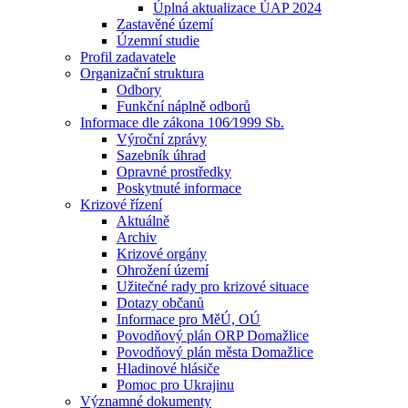
Úplná aktualizace ÚAP 2024
Zastavěné území
Územní studie
Profil zadavatele
Organizační struktura
Odbory
Funkční náplně odborů
Informace dle zákona 106⁄1999 Sb.
Výroční zprávy
Sazebník úhrad
Opravné prostředky
Poskytnuté informace
Krizové řízení
Aktuálně
Archiv
Krizové orgány
Ohrožení území
Užitečné rady pro krizové situace
Dotazy občanů
Informace pro MěÚ, OÚ
Povodňový plán ORP Domažlice
Povodňový plán města Domažlice
Hladinové hlásiče
Pomoc pro Ukrajinu
Významné dokumenty