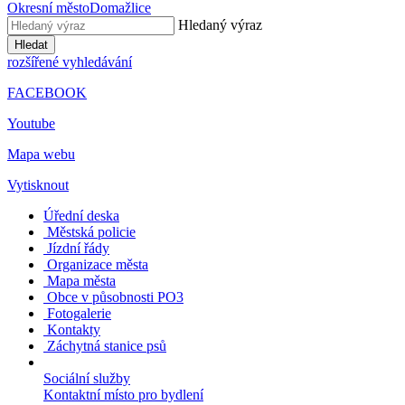
Okresní město
Domažlice
Hledaný výraz
Hledat
rozšířené vyhledávání
FACEBOOK
Youtube
Mapa webu
Vytisknout
Úřední deska
Městská policie
Jízdní řády
Organizace města
Mapa města
Obce v působnosti PO3
Fotogalerie
Kontakty
Záchytná stanice psů
Sociální služby
Kontaktní místo pro bydlení