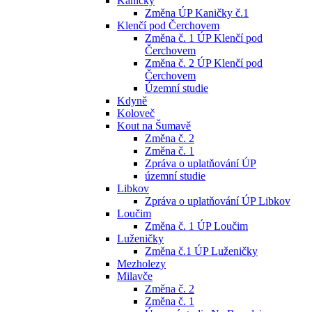
Kaničky
Změna ÚP Kaničky č.1
Klenčí pod Čerchovem
Změna č. 1 ÚP Klenčí pod
Čerchovem
Změna č. 2 ÚP Klenčí pod
Čerchovem
Územní studie
Kdyně
Koloveč
Kout na Šumavě
Změna č. 2
Změna č. 1
Zpráva o uplatňování ÚP
územní studie
Libkov
Zpráva o uplatňování ÚP Libkov
Loučim
Změna č. 1 ÚP Loučim
Luženičky
Změna č.1 ÚP Luženičky
Mezholezy
Milavče
Změna č. 2
Změna č. 1