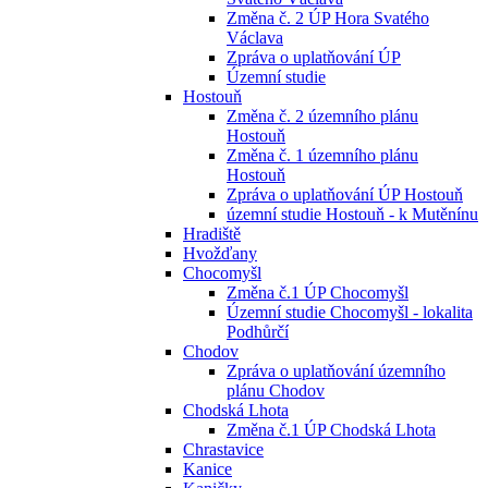
Změna č. 2 ÚP Hora Svatého
Václava
Zpráva o uplatňování ÚP
Územní studie
Hostouň
Změna č. 2 územního plánu
Hostouň
Změna č. 1 územního plánu
Hostouň
Zpráva o uplatňování ÚP Hostouň
územní studie Hostouň - k Mutěnínu
Hradiště
Hvožďany
Chocomyšl
Změna č.1 ÚP Chocomyšl
Územní studie Chocomyšl - lokalita
Podhůrčí
Chodov
Zpráva o uplatňování územního
plánu Chodov
Chodská Lhota
Změna č.1 ÚP Chodská Lhota
Chrastavice
Kanice