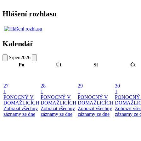
Hlášení rozhlasu
Kalendář
Srpen
2026
Po
Út
St
Čt
27
28
29
30
1
1
1
1
PONOCNÝ V
PONOCNÝ V
PONOCNÝ V
PONOCNÝ
DOMAŽLICÍCH
DOMAŽLICÍCH
DOMAŽLICÍCH
DOMAŽLIC
Zobrazit všechny
Zobrazit všechny
Zobrazit všechny
Zobrazit vše
záznamy ze dne
záznamy ze dne
záznamy ze dne
záznamy ze 