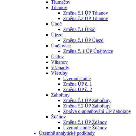
Tlumačov
Trhanov
Změna č.1 ÚP Trhanov
Změna č.2 ÚP Trhanov
Úboč
Změna č.1 Úboč
Újezd
Změna č.1 ÚP Újezd
Únějovice
Změna č. 1 ÚP Únějovice
Úsilov
Vlkanov
Všepadly
Všeruby
Územní studie
Změna ÚP č. 1
Změna ÚP č. 2
Zahořany
Změna č.1 ÚP Zahořany
Změna č.2 ÚP Zahořany
Zpráva o uplatňování ÚP Zahořany
Ždánov
Změna č.1 ÚP Ždánov
Územní studie Ždánov
Územně analytické podklady