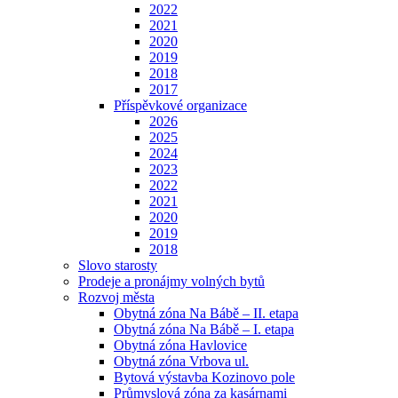
2022
2021
2020
2019
2018
2017
Příspěvkové organizace
2026
2025
2024
2023
2022
2021
2020
2019
2018
Slovo starosty
Prodeje a pronájmy volných bytů
Rozvoj města
Obytná zóna Na Bábě – II. etapa
Obytná zóna Na Bábě – I. etapa
Obytná zóna Havlovice
Obytná zóna Vrbova ul.
Bytová výstavba Kozinovo pole
Průmyslová zóna za kasárnami