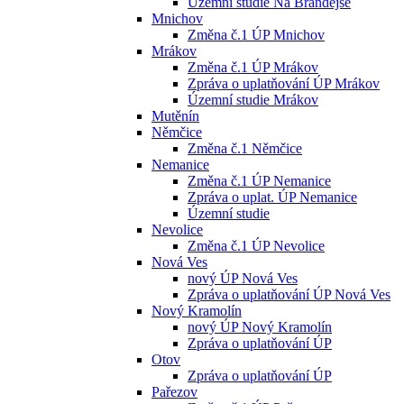
Územní studie Na Brandejse
Mnichov
Změna č.1 ÚP Mnichov
Mrákov
Změna č.1 ÚP Mrákov
Zpráva o uplatňování ÚP Mrákov
Územní studie Mrákov
Mutěnín
Němčice
Změna č.1 Němčice
Nemanice
Změna č.1 ÚP Nemanice
Zpráva o uplat. ÚP Nemanice
Územní studie
Nevolice
Změna č.1 ÚP Nevolice
Nová Ves
nový ÚP Nová Ves
Zpráva o uplatňování ÚP Nová Ves
Nový Kramolín
nový ÚP Nový Kramolín
Zpráva o uplatňování ÚP
Otov
Zpráva o uplatňování ÚP
Pařezov