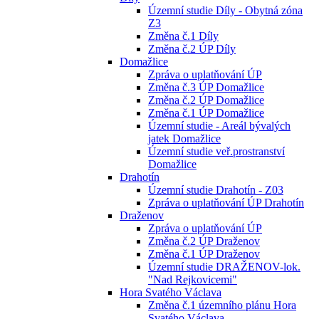
Územní studie Díly - Obytná zóna
Z3
Změna č.1 Díly
Změna č.2 ÚP Díly
Domažlice
Zpráva o uplatňování ÚP
Změna č.3 ÚP Domažlice
Změna č.2 ÚP Domažlice
Změna č.1 ÚP Domažlice
Územní studie - Areál bývalých
jatek Domažlice
Územní studie veř.prostranství
Domažlice
Drahotín
Územní studie Drahotín - Z03
Zpráva o uplatňování ÚP Drahotín
Draženov
Zpráva o uplatňování ÚP
Změna č.2 ÚP Draženov
Změna č.1 ÚP Draženov
Územní studie DRAŽENOV-lok.
"Nad Rejkovicemi"
Hora Svatého Václava
Změna č.1 územního plánu Hora
Svatého Václava