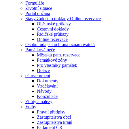
Formuláře
Životní situace
Portál občana
Stavy žádostí o doklady Online rezervace
Občanské průkazy
Cestovní doklady
Řidičské průkazy
Online rezervace
Osobní údaje a ochrana oznamovatelů
Památková péče
Městská pam. rezervace
Památkové zóny
Pro vlastníky památek
Dotace
eGovernment
Dokumenty
Vzdělávání
Návody
Konzultace
Ztráty a nálezy
Volby
Právní předpisy
Zastupitelstva obcí
Zastupitelstva krajů
Parlament ČR