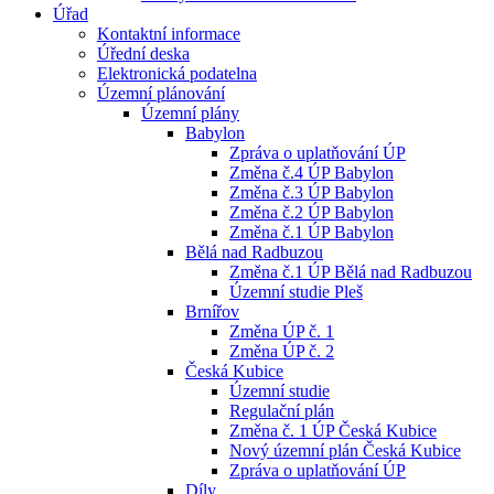
Úřad
Kontaktní informace
Úřední deska
Elektronická podatelna
Územní plánování
Územní plány
Babylon
Zpráva o uplatňování ÚP
Změna č.4 ÚP Babylon
Změna č.3 ÚP Babylon
Změna č.2 ÚP Babylon
Změna č.1 ÚP Babylon
Bělá nad Radbuzou
Změna č.1 ÚP Bělá nad Radbuzou
Územní studie Pleš
Brnířov
Změna ÚP č. 1
Změna ÚP č. 2
Česká Kubice
Územní studie
Regulační plán
Změna č. 1 ÚP Česká Kubice
Nový územní plán Česká Kubice
Zpráva o uplatňování ÚP
Díly