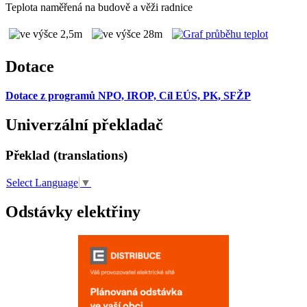
Teplota naměřená na budově a věži radnice
Dotace
Dotace z programů NPO, IROP, Cíl EÚS, PK, SFŽP
Univerzální překladač
Překlad (translations)
Select Language
▼
Odstávky elektřiny