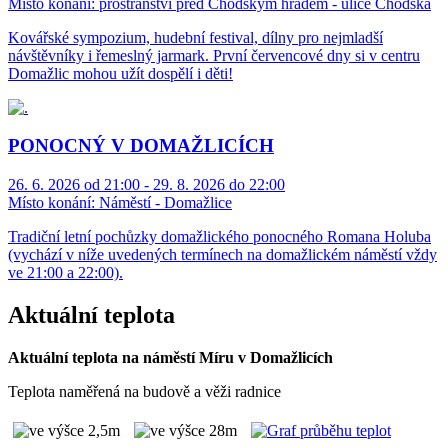
Místo konání:
prostranství před Chodským hradem - ulice Chodská
Kovářské sympozium, hudební festival, dílny pro nejmladší
návštěvníky i řemeslný jarmark. První červencové dny si v centru
Domažlic mohou užít dospělí i děti!
PONOCNÝ V DOMAŽLICÍCH
26. 6. 2026 od 21:00 - 29. 8. 2026 do 22:00
Místo konání:
Náměstí - Domažlice
Tradiční letní pochůzky domažlického ponocného Romana Holuba
(vychází v níže uvedených termínech na domažlickém náměstí vždy
ve 21:00 a 22:00).
Aktuální teplota
Aktuální teplota na náměstí Míru v Domažlicích
Teplota naměřená na budově a věži radnice