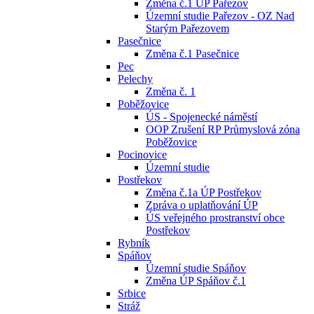
Změna č.1 ÚP Pařezov
Územní studie Pařezov - OZ Nad
Starým Pařezovem
Pasečnice
Změna č.1 Pasečnice
Pec
Pelechy
Změna č. 1
Poběžovice
ÚS - Spojenecké náměstí
OOP Zrušení RP Průmyslová zóna
Poběžovice
Pocinovice
Územní studie
Postřekov
Změna č.1a ÚP Postřekov
Zpráva o uplatňování ÚP
ÚS veřejného prostranství obce
Postřekov
Rybník
Spáňov
Územní studie Spáňov
Změna ÚP Spáňov č.1
Srbice
Stráž