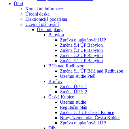
Úřad
Kontaktní informace
Úřední deska
Elektronická podatelna
Územní plánování
Územní plány
Babylon
Zpráva o uplatňování ÚP
Změna č.4 ÚP Babylon
Změna č.3 ÚP Babylon
Změna č.2 ÚP Babylon
Změna č.1 ÚP Babylon
Bělá nad Radbuzou
Změna č.1 ÚP Bělá nad Radbuzou
Územní studie Pleš
Brnířov
Změna ÚP č. 1
Změna ÚP č. 2
Česká Kubice
Územní studie
Regulační plán
Změna č. 1 ÚP Česká Kubice
Nový územní plán Česká Kubice
Zpráva o uplatňování ÚP
Díly