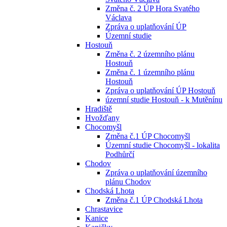
Změna č. 2 ÚP Hora Svatého
Václava
Zpráva o uplatňování ÚP
Územní studie
Hostouň
Změna č. 2 územního plánu
Hostouň
Změna č. 1 územního plánu
Hostouň
Zpráva o uplatňování ÚP Hostouň
územní studie Hostouň - k Mutěnínu
Hradiště
Hvožďany
Chocomyšl
Změna č.1 ÚP Chocomyšl
Územní studie Chocomyšl - lokalita
Podhůrčí
Chodov
Zpráva o uplatňování územního
plánu Chodov
Chodská Lhota
Změna č.1 ÚP Chodská Lhota
Chrastavice
Kanice