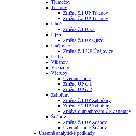
Tlumačov
Trhanov
Změna č.1 ÚP Trhanov
Změna č.2 ÚP Trhanov
Úboč
Změna č.1 Úboč
Újezd
Změna č.1 ÚP Újezd
Únějovice
Změna č. 1 ÚP Únějovice
Úsilov
Vlkanov
Všepadly
Všeruby
Územní studie
Změna ÚP č. 1
Změna ÚP č. 2
Zahořany
Změna č.1 ÚP Zahořany
Změna č.2 ÚP Zahořany
Zpráva o uplatňování ÚP Zahořany
Ždánov
Změna č.1 ÚP Ždánov
Územní studie Ždánov
Územně analytické podklady