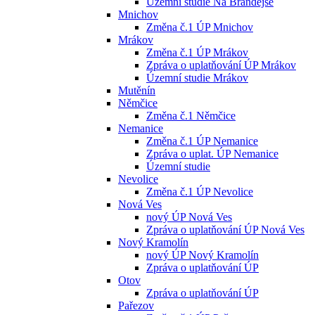
Územní studie Na Brandejse
Mnichov
Změna č.1 ÚP Mnichov
Mrákov
Změna č.1 ÚP Mrákov
Zpráva o uplatňování ÚP Mrákov
Územní studie Mrákov
Mutěnín
Němčice
Změna č.1 Němčice
Nemanice
Změna č.1 ÚP Nemanice
Zpráva o uplat. ÚP Nemanice
Územní studie
Nevolice
Změna č.1 ÚP Nevolice
Nová Ves
nový ÚP Nová Ves
Zpráva o uplatňování ÚP Nová Ves
Nový Kramolín
nový ÚP Nový Kramolín
Zpráva o uplatňování ÚP
Otov
Zpráva o uplatňování ÚP
Pařezov