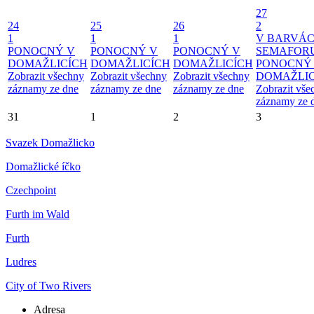
27
24
25
26
2
1
1
1
V BARVÁ
PONOCNÝ V
PONOCNÝ V
PONOCNÝ V
SEMAFOR
DOMAŽLICÍCH
DOMAŽLICÍCH
DOMAŽLICÍCH
PONOCNÝ
Zobrazit všechny
Zobrazit všechny
Zobrazit všechny
DOMAŽLIC
záznamy ze dne
záznamy ze dne
záznamy ze dne
Zobrazit vše
záznamy ze 
31
1
2
3
Svazek Domažlicko
Domažlické íčko
Czechpoint
Furth im Wald
Furth
Ludres
City of Two Rivers
Adresa