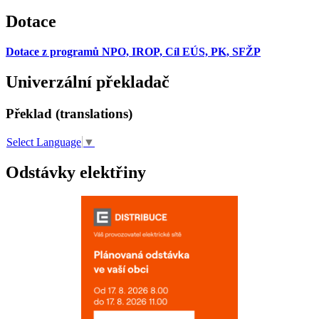
Dotace
Dotace z programů NPO, IROP, Cíl EÚS, PK, SFŽP
Univerzální překladač
Překlad (translations)
Select Language
▼
Odstávky elektřiny