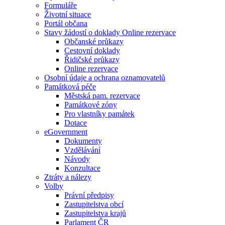
Formuláře
Životní situace
Portál občana
Stavy žádostí o doklady Online rezervace
Občanské průkazy
Cestovní doklady
Řidičské průkazy
Online rezervace
Osobní údaje a ochrana oznamovatelů
Památková péče
Městská pam. rezervace
Památkové zóny
Pro vlastníky památek
Dotace
eGovernment
Dokumenty
Vzdělávání
Návody
Konzultace
Ztráty a nálezy
Volby
Právní předpisy
Zastupitelstva obcí
Zastupitelstva krajů
Parlament ČR