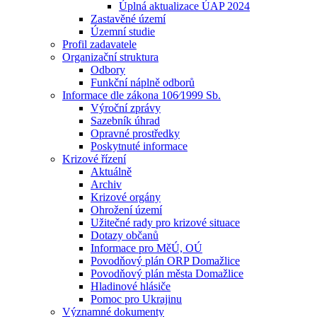
Úplná aktualizace ÚAP 2024
Zastavěné území
Územní studie
Profil zadavatele
Organizační struktura
Odbory
Funkční náplně odborů
Informace dle zákona 106⁄1999 Sb.
Výroční zprávy
Sazebník úhrad
Opravné prostředky
Poskytnuté informace
Krizové řízení
Aktuálně
Archiv
Krizové orgány
Ohrožení území
Užitečné rady pro krizové situace
Dotazy občanů
Informace pro MěÚ, OÚ
Povodňový plán ORP Domažlice
Povodňový plán města Domažlice
Hladinové hlásiče
Pomoc pro Ukrajinu
Významné dokumenty