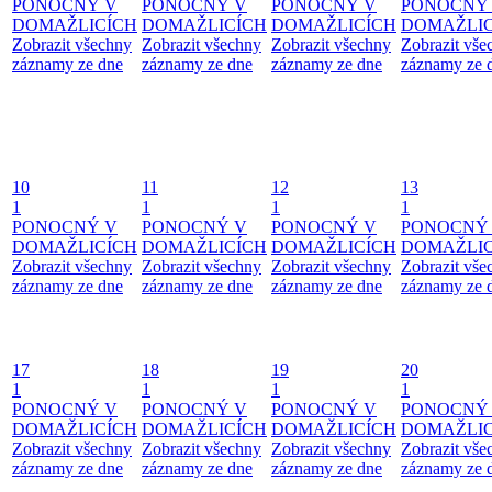
PONOCNÝ V
PONOCNÝ V
PONOCNÝ V
PONOCNÝ
DOMAŽLICÍCH
DOMAŽLICÍCH
DOMAŽLICÍCH
DOMAŽLIC
Zobrazit všechny
Zobrazit všechny
Zobrazit všechny
Zobrazit vše
záznamy ze dne
záznamy ze dne
záznamy ze dne
záznamy ze 
10
11
12
13
1
1
1
1
PONOCNÝ V
PONOCNÝ V
PONOCNÝ V
PONOCNÝ
DOMAŽLICÍCH
DOMAŽLICÍCH
DOMAŽLICÍCH
DOMAŽLIC
Zobrazit všechny
Zobrazit všechny
Zobrazit všechny
Zobrazit vše
záznamy ze dne
záznamy ze dne
záznamy ze dne
záznamy ze 
17
18
19
20
1
1
1
1
PONOCNÝ V
PONOCNÝ V
PONOCNÝ V
PONOCNÝ
DOMAŽLICÍCH
DOMAŽLICÍCH
DOMAŽLICÍCH
DOMAŽLIC
Zobrazit všechny
Zobrazit všechny
Zobrazit všechny
Zobrazit vše
záznamy ze dne
záznamy ze dne
záznamy ze dne
záznamy ze 