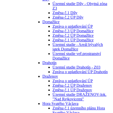
Územní studie Díly - Obytná zóna
Z3
Změna č.1 Díly
Změna č.2 ÚP Díly
Domažlice
Zpráva o uplatňování ÚP
Změna č.3 ÚP Domažlice
Změna č.2 ÚP Domažlice
Změna č.1 ÚP Domažlice
Územní studie - Areál bývalých
jatek Domažlice
Územní studie veř.prostranství
Domažlice
Drahotín
Územní studie Drahotín - Z03
Zpráva o uplatňování ÚP Drahotín
Draženov
Zpráva o uplatňování ÚP
Změna č.2 ÚP Draženov
Změna č.1 ÚP Draženov
Územní studie DRAŽENOV-lok.
"Nad Rejkovicemi"
Hora Svatého Václava
Změna č.1 územního plánu Hora
Svatého Václava