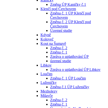
Kaničky
Změna ÚP Kaničky č.1
Klenčí pod Čerchovem
Změna č. 1 ÚP Klenčí pod
Čerchovem
Změna č. 2 ÚP Klenčí pod
Čerchovem
Územní studie
Kdyně
Koloveč
Kout na Šumavě
Změna č. 2
Změna č. 1
Zpráva o uplatňování ÚP
územní studie
Libkov
Zpráva o uplatňování ÚP Libkov
Loučim
Změna č. 1 ÚP Loučim
Luženičky
Změna č.1 ÚP Luženičky
Mezholezy
Milavče
Změna č. 2
Změna č. 1