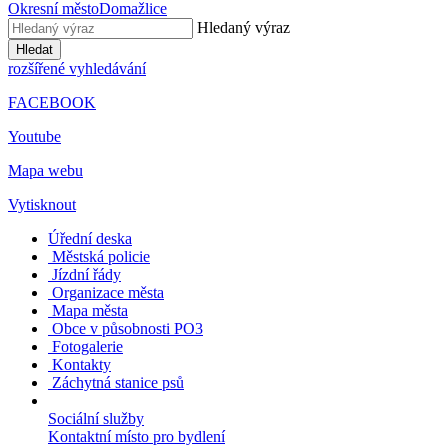
Okresní město
Domažlice
Hledaný výraz
Hledat
rozšířené vyhledávání
FACEBOOK
Youtube
Mapa webu
Vytisknout
Úřední deska
Městská policie
Jízdní řády
Organizace města
Mapa města
Obce v působnosti PO3
Fotogalerie
Kontakty
Záchytná stanice psů
Sociální služby
Kontaktní místo pro bydlení