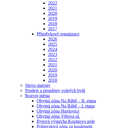
2022
2021
2020
2019
2018
2017
Příspěvkové organizace
2026
2025
2024
2023
2022
2021
2020
2019
2018
Slovo starosty
Prodeje a pronájmy volných bytů
Rozvoj města
Obytná zóna Na Bábě – II. etapa
Obytná zóna Na Bábě – I. etapa
Obytná zóna Havlovice
Obytná zóna Vrbova ul.
Bytová výstavba Kozinovo pole
Průmyslová zóna za kasárnami