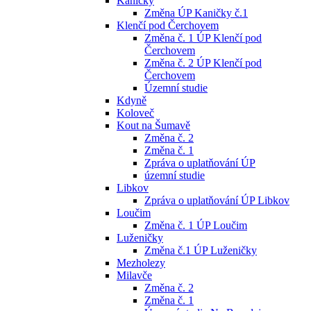
Kaničky
Změna ÚP Kaničky č.1
Klenčí pod Čerchovem
Změna č. 1 ÚP Klenčí pod
Čerchovem
Změna č. 2 ÚP Klenčí pod
Čerchovem
Územní studie
Kdyně
Koloveč
Kout na Šumavě
Změna č. 2
Změna č. 1
Zpráva o uplatňování ÚP
územní studie
Libkov
Zpráva o uplatňování ÚP Libkov
Loučim
Změna č. 1 ÚP Loučim
Luženičky
Změna č.1 ÚP Luženičky
Mezholezy
Milavče
Změna č. 2
Změna č. 1