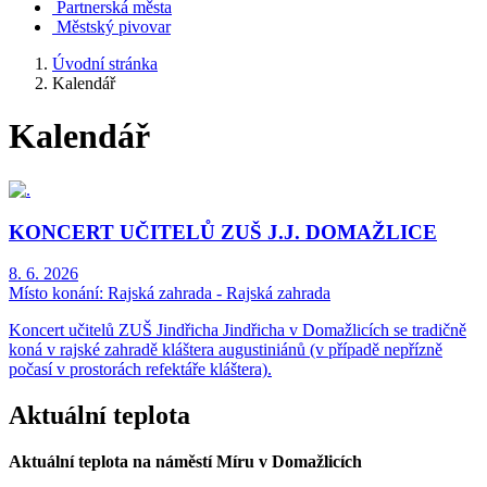
Partnerská města
Městský pivovar
Úvodní stránka
Kalendář
Kalendář
KONCERT UČITELŮ ZUŠ J.J. DOMAŽLICE
8. 6. 2026
Místo konání:
Rajská zahrada - Rajská zahrada
Koncert učitelů ZUŠ Jindřicha Jindřicha v Domažlicích se tradičně
koná v rajské zahradě kláštera augustiniánů (v případě nepřízně
počasí v prostorách refektáře kláštera).
Aktuální teplota
Aktuální teplota na náměstí Míru v Domažlicích