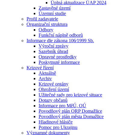
Úplná aktualizace ÚAP 2024
Zastavěné území
Územní studie
Profil zadavatele
Organizační struktura
Odbory
Funkční náplně odborů
Informace dle zákona 106⁄1999 Sb.
Výroční zprávy
Sazebník úhrad
Opravné prostředky
Poskytnuté informace
Krizové řízení
Aktuálně
Archiv
Krizové orgány
Ohrožení území
Užitečné rady pro krizové situace
Dotazy občanů
Informace pro MěÚ, OÚ
Povodňový plán ORP Domažlice
Povodňový plán města Domažlice
Hladinové hlásiče
Pomoc pro Ukrajinu
Významné dokumenty