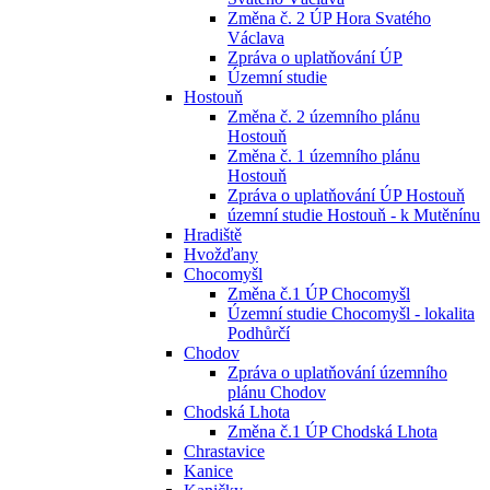
Změna č. 2 ÚP Hora Svatého
Václava
Zpráva o uplatňování ÚP
Územní studie
Hostouň
Změna č. 2 územního plánu
Hostouň
Změna č. 1 územního plánu
Hostouň
Zpráva o uplatňování ÚP Hostouň
územní studie Hostouň - k Mutěnínu
Hradiště
Hvožďany
Chocomyšl
Změna č.1 ÚP Chocomyšl
Územní studie Chocomyšl - lokalita
Podhůrčí
Chodov
Zpráva o uplatňování územního
plánu Chodov
Chodská Lhota
Změna č.1 ÚP Chodská Lhota
Chrastavice
Kanice