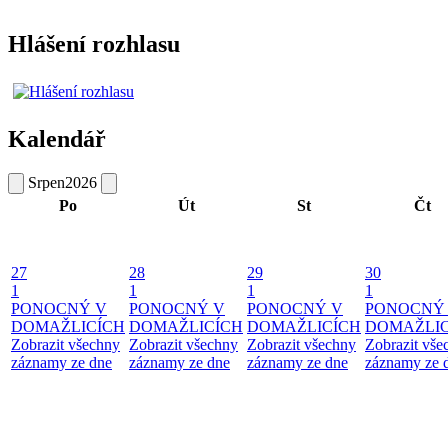
Hlášení rozhlasu
Kalendář
Srpen
2026
Po
Út
St
Čt
27
28
29
30
1
1
1
1
PONOCNÝ V
PONOCNÝ V
PONOCNÝ V
PONOCNÝ
DOMAŽLICÍCH
DOMAŽLICÍCH
DOMAŽLICÍCH
DOMAŽLIC
Zobrazit všechny
Zobrazit všechny
Zobrazit všechny
Zobrazit vše
záznamy ze dne
záznamy ze dne
záznamy ze dne
záznamy ze 