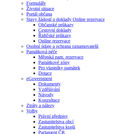
Formuláře
Životní situace
Portál občana
Stavy žádostí o doklady Online rezervace
Občanské průkazy
Cestovní doklady
Řidičské průkazy
Online rezervace
Osobní údaje a ochrana oznamovatelů
Památková péče
Městská pam. rezervace
Památkové zóny
Pro vlastníky památek
Dotace
eGovernment
Dokumenty
Vzdělávání
Návody
Konzultace
Ztráty a nálezy
Volby
Právní předpisy
Zastupitelstva obcí
Zastupitelstva krajů
Parlament ČR