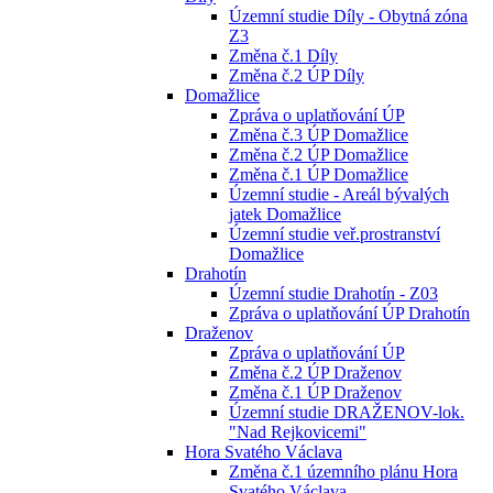
Územní studie Díly - Obytná zóna
Z3
Změna č.1 Díly
Změna č.2 ÚP Díly
Domažlice
Zpráva o uplatňování ÚP
Změna č.3 ÚP Domažlice
Změna č.2 ÚP Domažlice
Změna č.1 ÚP Domažlice
Územní studie - Areál bývalých
jatek Domažlice
Územní studie veř.prostranství
Domažlice
Drahotín
Územní studie Drahotín - Z03
Zpráva o uplatňování ÚP Drahotín
Draženov
Zpráva o uplatňování ÚP
Změna č.2 ÚP Draženov
Změna č.1 ÚP Draženov
Územní studie DRAŽENOV-lok.
"Nad Rejkovicemi"
Hora Svatého Václava
Změna č.1 územního plánu Hora
Svatého Václava