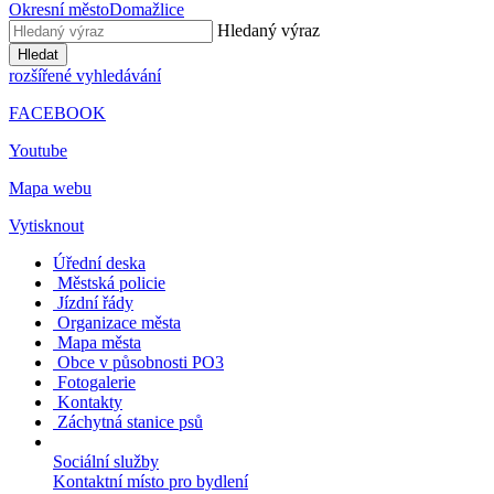
Okresní město
Domažlice
Hledaný výraz
Hledat
rozšířené vyhledávání
FACEBOOK
Youtube
Mapa webu
Vytisknout
Úřední deska
Městská policie
Jízdní řády
Organizace města
Mapa města
Obce v působnosti PO3
Fotogalerie
Kontakty
Záchytná stanice psů
Sociální služby
Kontaktní místo pro bydlení