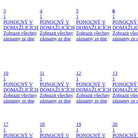
3
4
5
6
1
1
1
1
PONOCNÝ V
PONOCNÝ V
PONOCNÝ V
PONOCNÝ
DOMAŽLICÍCH
DOMAŽLICÍCH
DOMAŽLICÍCH
DOMAŽLIC
Zobrazit všechny
Zobrazit všechny
Zobrazit všechny
Zobrazit vše
záznamy ze dne
záznamy ze dne
záznamy ze dne
záznamy ze 
10
11
12
13
1
1
1
1
PONOCNÝ V
PONOCNÝ V
PONOCNÝ V
PONOCNÝ
DOMAŽLICÍCH
DOMAŽLICÍCH
DOMAŽLICÍCH
DOMAŽLIC
Zobrazit všechny
Zobrazit všechny
Zobrazit všechny
Zobrazit vše
záznamy ze dne
záznamy ze dne
záznamy ze dne
záznamy ze 
17
18
19
20
1
1
1
1
PONOCNÝ V
PONOCNÝ V
PONOCNÝ V
PONOCNÝ