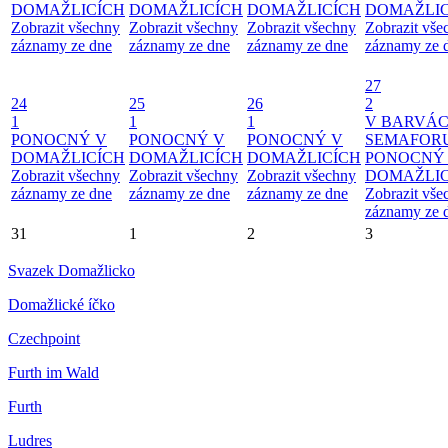
DOMAŽLICÍCH
DOMAŽLICÍCH
DOMAŽLICÍCH
DOMAŽLIC
Zobrazit všechny
Zobrazit všechny
Zobrazit všechny
Zobrazit vše
záznamy ze dne
záznamy ze dne
záznamy ze dne
záznamy ze 
27
24
25
26
2
1
1
1
V BARVÁ
PONOCNÝ V
PONOCNÝ V
PONOCNÝ V
SEMAFOR
DOMAŽLICÍCH
DOMAŽLICÍCH
DOMAŽLICÍCH
PONOCNÝ
Zobrazit všechny
Zobrazit všechny
Zobrazit všechny
DOMAŽLIC
záznamy ze dne
záznamy ze dne
záznamy ze dne
Zobrazit vše
záznamy ze 
31
1
2
3
Svazek Domažlicko
Domažlické íčko
Czechpoint
Furth im Wald
Furth
Ludres