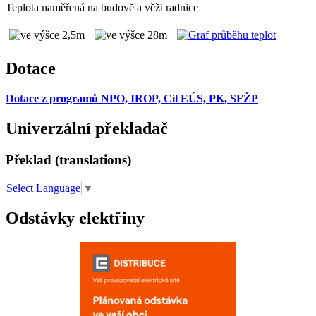
Teplota naměřená na budově a věži radnice
Dotace
Dotace z programů NPO, IROP, Cíl EÚS, PK, SFŽP
Univerzální překladač
Překlad (translations)
Select Language
▼
Odstávky elektřiny