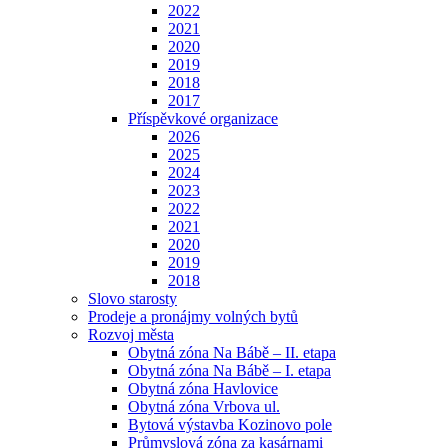
2022
2021
2020
2019
2018
2017
Příspěvkové organizace
2026
2025
2024
2023
2022
2021
2020
2019
2018
Slovo starosty
Prodeje a pronájmy volných bytů
Rozvoj města
Obytná zóna Na Bábě – II. etapa
Obytná zóna Na Bábě – I. etapa
Obytná zóna Havlovice
Obytná zóna Vrbova ul.
Bytová výstavba Kozinovo pole
Průmyslová zóna za kasárnami