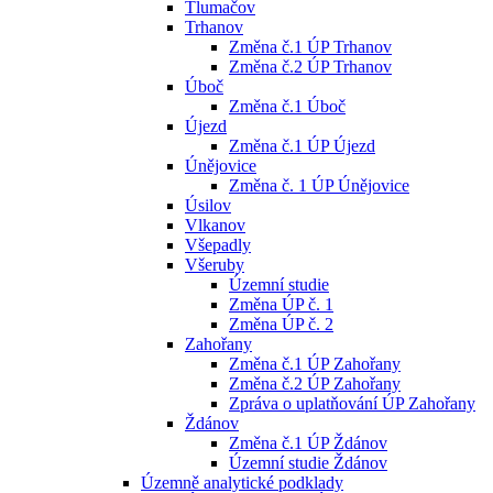
Tlumačov
Trhanov
Změna č.1 ÚP Trhanov
Změna č.2 ÚP Trhanov
Úboč
Změna č.1 Úboč
Újezd
Změna č.1 ÚP Újezd
Únějovice
Změna č. 1 ÚP Únějovice
Úsilov
Vlkanov
Všepadly
Všeruby
Územní studie
Změna ÚP č. 1
Změna ÚP č. 2
Zahořany
Změna č.1 ÚP Zahořany
Změna č.2 ÚP Zahořany
Zpráva o uplatňování ÚP Zahořany
Ždánov
Změna č.1 ÚP Ždánov
Územní studie Ždánov
Územně analytické podklady