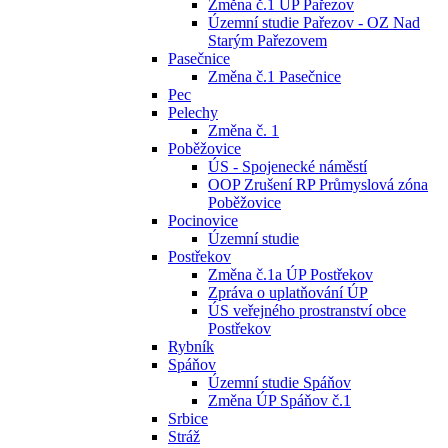
Změna č.1 ÚP Pařezov
Územní studie Pařezov - OZ Nad
Starým Pařezovem
Pasečnice
Změna č.1 Pasečnice
Pec
Pelechy
Změna č. 1
Poběžovice
ÚS - Spojenecké náměstí
OOP Zrušení RP Průmyslová zóna
Poběžovice
Pocinovice
Územní studie
Postřekov
Změna č.1a ÚP Postřekov
Zpráva o uplatňování ÚP
ÚS veřejného prostranství obce
Postřekov
Rybník
Spáňov
Územní studie Spáňov
Změna ÚP Spáňov č.1
Srbice
Stráž