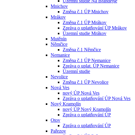
Územní studie Na Brandejse
Mnichov
Změna č.1 ÚP Mnichov
Mrákov
Změna č.1 ÚP Mrákov
Zpráva o uplatňování ÚP Mrákov
Územní studie Mrákov
Mutěnín
Němčice
Změna č.1 Němčice
Nemanice
Změna č.1 ÚP Nemanice
Zpráva o uplat. ÚP Nemanice
Územní studie
Nevolice
Změna č.1 ÚP Nevolice
Nová Ves
nový ÚP Nová Ves
Zpráva o uplatňování ÚP Nová Ves
Nový Kramolín
nový ÚP Nový Kramolín
Zpráva o uplatňování ÚP
Otov
Zpráva o uplatňování ÚP
Pařezov