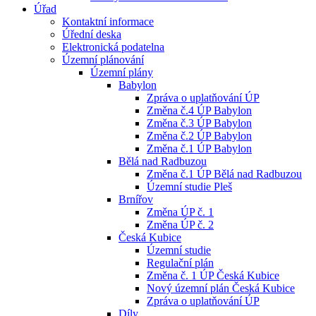
Úřad
Kontaktní informace
Úřední deska
Elektronická podatelna
Územní plánování
Územní plány
Babylon
Zpráva o uplatňování ÚP
Změna č.4 ÚP Babylon
Změna č.3 ÚP Babylon
Změna č.2 ÚP Babylon
Změna č.1 ÚP Babylon
Bělá nad Radbuzou
Změna č.1 ÚP Bělá nad Radbuzou
Územní studie Pleš
Brnířov
Změna ÚP č. 1
Změna ÚP č. 2
Česká Kubice
Územní studie
Regulační plán
Změna č. 1 ÚP Česká Kubice
Nový územní plán Česká Kubice
Zpráva o uplatňování ÚP
Díly